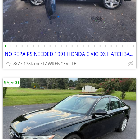
•
•
•
•
•
•
•
•
•
•
•
•
•
•
•
•
•
•
•
•
•
•
•
•
NO REPAIRS NEEDED!1991 HONDA CIVIC DX HATCHBACK BEING SOLD SUPER CHEAP
8/7
178k mi
LAWRENCEVILLE
$6,500