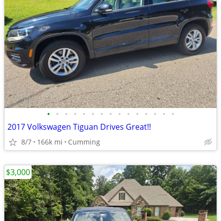
•
•
•
•
•
•
•
•
•
•
•
•
•
•
•
2017 Volkswagen Tiguan Drives Great!!
8/7
166k mi
Cumming
$3,000