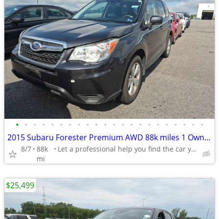
•
•
•
•
•
•
•
•
•
•
•
•
•
•
•
•
•
•
•
•
•
•
2015 Subaru Forester Premium AWD 88k miles 1 Owner Clean History Clean
8/7
88k
Let a professional help you find the car you want in budget
mi
$25,499