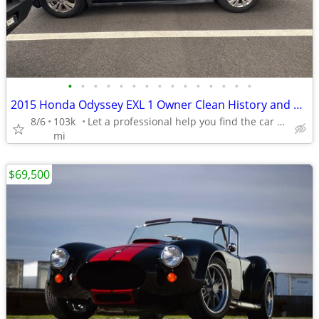
•
•
•
•
•
•
•
•
•
•
•
•
•
•
•
2015 Honda Odyssey EXL 1 Owner Clean History and Title CLEAN ODYSSEY
8/6
103k
Let a professional help you find the car you want in budget
mi
$69,500