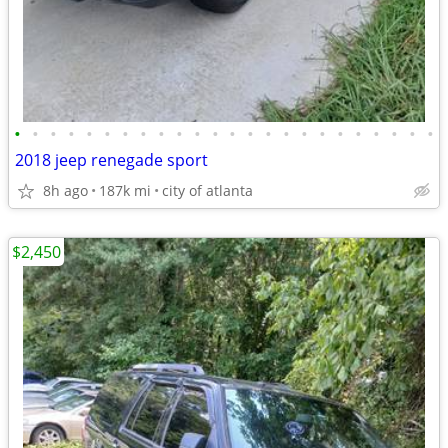
•
•
•
•
•
•
•
•
•
•
•
•
•
•
•
•
•
•
•
•
•
•
•
•
2018 jeep renegade sport
8h ago
187k mi
city of atlanta
$2,450