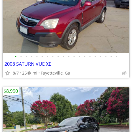
•
•
•
•
•
•
•
•
•
•
•
•
•
•
•
•
•
•
•
•
2008 SATURN VUE XE
8/7
254k mi
Fayetteville, Ga
$8,990