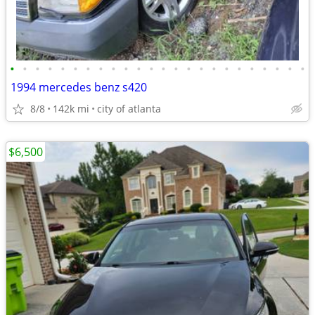
•
•
•
•
•
•
•
•
•
•
•
•
•
•
•
•
•
•
•
•
•
•
•
•
1994 mercedes benz s420
8/8
142k mi
city of atlanta
$6,500