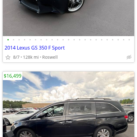
•
•
•
•
•
•
•
•
•
•
•
•
•
•
•
•
•
•
•
•
•
•
•
2014 Lexus GS 350 F Sport
8/7
128k mi
Roswell
$16,499