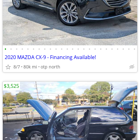
•
•
•
•
•
•
•
•
•
•
•
•
•
•
•
•
•
•
•
•
•
•
•
•
2020 MAZDA CX-9 - Financing Available!
8/7
80k mi
otp north
$3,525