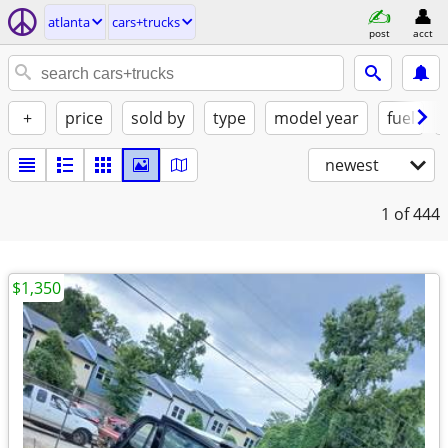
atlanta
cars+trucks
post
acct
+
price
sold by
type
model year
fuel
newest
1
of 444
$1,350