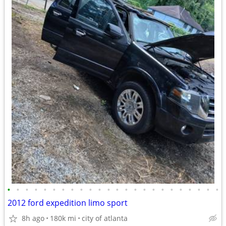
•
•
•
•
•
•
•
•
•
•
•
•
•
•
•
•
•
•
•
•
•
•
•
•
2012 ford expedition limo sport
8h ago
180k mi
city of atlanta