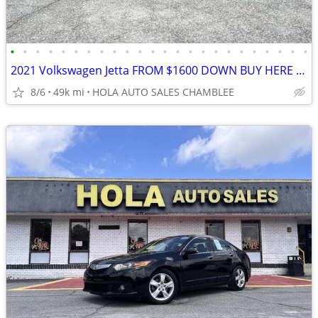
•
•
•
•
•
•
•
•
•
•
•
•
•
•
•
•
•
•
•
•
•
•
•
•
2021 Volkswagen Jetta FROM $1600 DOWN BUY HERE PAY HERE NO CREDIT NO P
8/6
49k mi
HOLA AUTO SALES CHAMBLEE