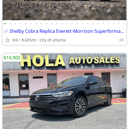
•
•
•
•
•
•
•
•
•
•
•
•
•
•
•
•
•
•
•
•
•
•
•
•
✅ Shelby Cobra Replica Everett-Morrison Superformance Backdraft Racing
8/6
8,685mi
city of atlanta
$14,900