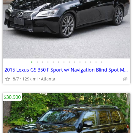
•
•
•
•
•
•
•
•
•
•
•
•
•
•
2015 Lexus GS 350 F Sport w/ Navigation Blind Spot Monitor
8/7
129k mi
Atlanta
$30,900