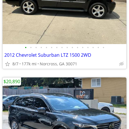
•
•
•
•
•
•
•
•
•
•
•
•
•
•
•
•
2012 Chevrolet Suburban LTZ 1500 2WD
8/7
177k mi
Norcross, GA 30071
$20,890