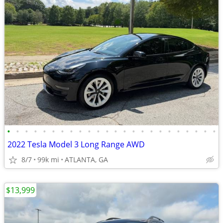
•
•
•
•
•
•
•
•
•
•
•
•
•
•
•
•
•
•
•
•
•
•
•
•
2022 Tesla Model 3 Long Range AWD
8/7
99k mi
ATLANTA, GA
$13,999