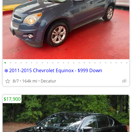
•
•
•
•
•
•
•
•
•
•
•
•
•
•
•
•
•
•
•
•
•
•
•
•
❄️ 2011-2015 Chevrolet Equinox - $999 Down
8/7
164k mi
Decatur
$17,900