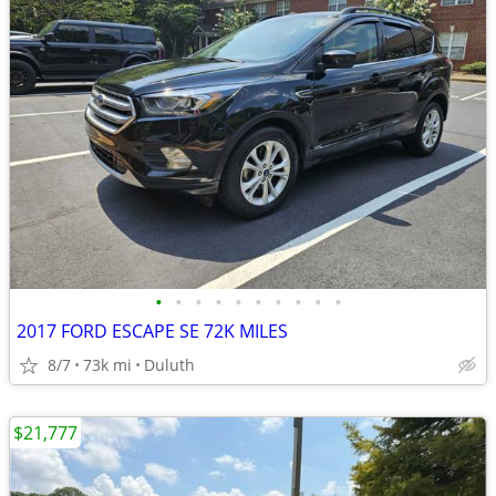
•
•
•
•
•
•
•
•
•
•
2017 FORD ESCAPE SE 72K MILES
8/7
73k mi
Duluth
$21,777