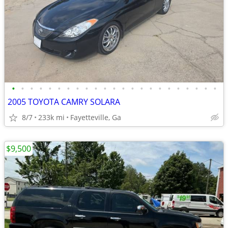
•
•
•
•
•
•
•
•
•
•
•
•
•
•
•
•
•
•
•
•
•
•
•
2005 TOYOTA CAMRY SOLARA
8/7
233k mi
Fayetteville, Ga
$9,500