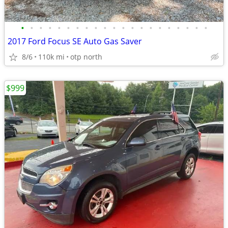
•
•
•
•
•
•
•
•
•
•
•
•
•
•
•
•
•
•
•
•
•
2017 Ford Focus SE Auto Gas Saver
8/6
110k mi
otp north
$999