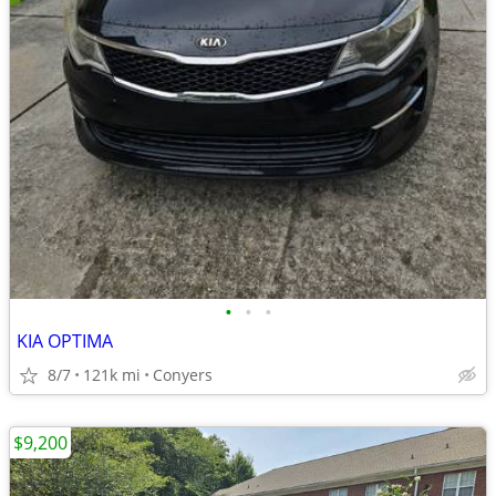
•
•
•
KIA OPTIMA
8/7
121k mi
Conyers
$9,200