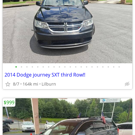
•
•
•
•
•
•
•
•
•
•
•
•
•
•
•
•
•
•
•
•
2014 Dodge journey SXT third Row!!
8/7
164k mi
Lilburn
$999