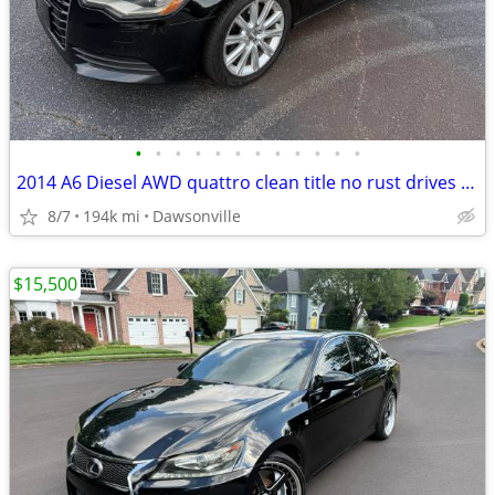
•
•
•
•
•
•
•
•
•
•
•
•
2014 A6 Diesel AWD quattro clean title no rust drives flawlessly
8/7
194k mi
Dawsonville
$15,500