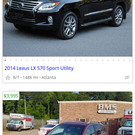
•
•
•
•
•
•
•
•
•
•
•
•
•
•
•
•
•
•
•
•
•
•
•
•
2014 Lexus LX 570 Sport Utility
8/7
148k mi
Atlanta
$3,995