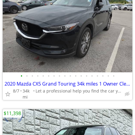
•
•
•
•
•
•
•
•
•
•
•
•
•
•
•
•
•
•
2020 Mazda CX5 Grand Touring 34k miles 1 Owner Clean Title Like NEW!
8/7
34k
Let a professional help you find the car you want in budget
mi
$11,398