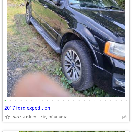
•
•
•
•
•
•
•
•
•
•
•
•
•
•
•
•
•
•
•
•
•
•
•
•
2017 ford expedition
8/8
205k mi
city of atlanta