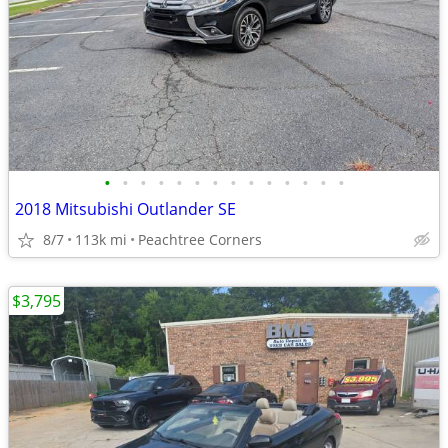
•
•
•
•
•
•
•
•
•
•
•
•
•
•
2018 Mitsubishi Outlander SE
8/7
113k mi
Peachtree Corners
$3,795