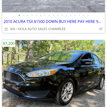
•
•
•
•
•
•
•
•
•
•
•
•
•
•
•
•
•
2010 ACURA TSX $1500 DOWN BUY HERE PAY HERE 9% APR EASY FINANCING FREE
8/6
HOLA AUTO SALES CHAMBLEE
$7,200