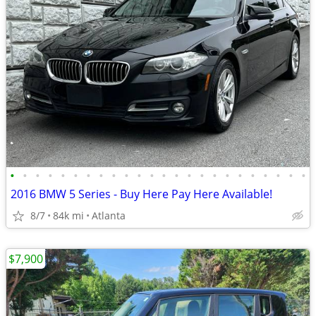
•
•
•
•
•
•
•
•
•
•
•
•
•
•
•
•
•
•
•
•
•
•
•
•
2016 BMW 5 Series - Buy Here Pay Here Available!
8/7
84k mi
Atlanta
$7,900