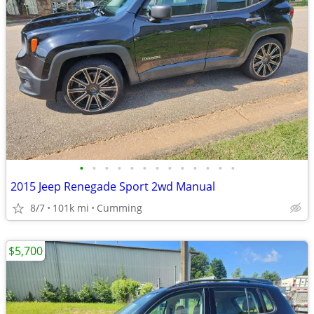
•
•
•
•
•
•
•
•
•
•
•
•
•
2015 Jeep Renegade Sport 2wd Manual
8/7
101k mi
Cumming
$5,700