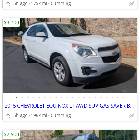
5h ago
175k mi
Cumming
$3,700
•
•
•
•
•
•
•
•
•
•
•
•
•
•
•
•
•
•
•
•
2015 CHEVROLET EQUINOX LT AWD SUV GAS SAVER BACKUP CAMERA RUNS AND DRIVES GREAT
5h ago
196k mi
Cumming
$2,500