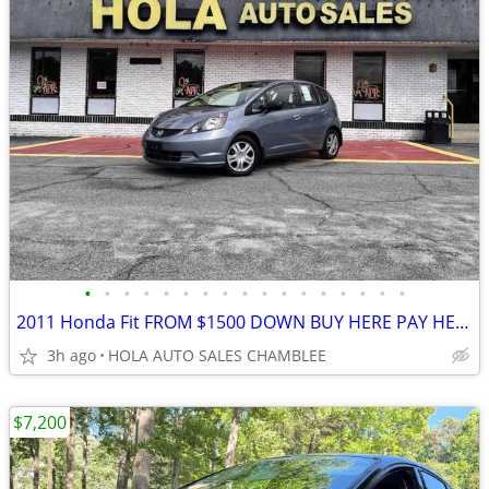
•
•
•
•
•
•
•
•
•
•
•
•
•
•
•
•
•
2011 Honda Fit FROM $1500 DOWN BUY HERE PAY HERE EASY FINANCING 9% APR
3h ago
HOLA AUTO SALES CHAMBLEE
$7,200