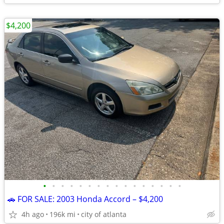
$4,200
•
•
•
•
•
•
•
•
•
•
•
•
•
•
•
•
🚗 FOR SALE: 2003 Honda Accord – $4,200
4h ago
196k mi
city of atlanta