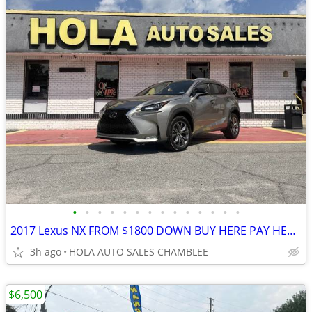
•
•
•
•
•
•
•
•
•
•
•
•
•
•
2017 Lexus NX FROM $1800 DOWN BUY HERE PAY HERE 9% APR EASY FINANCING
3h ago
HOLA AUTO SALES CHAMBLEE
$6,500