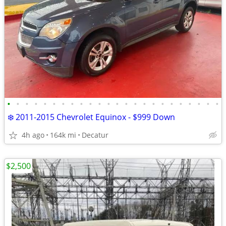
•
•
•
•
•
•
•
•
•
•
•
•
•
•
•
•
•
•
•
•
•
•
•
•
❄️ 2011-2015 Chevrolet Equinox - $999 Down
4h ago
164k mi
Decatur
$2,500