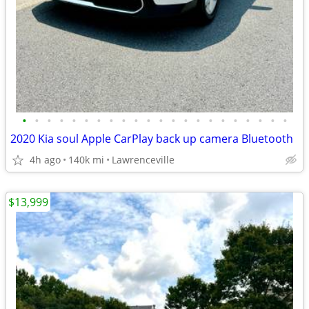
•
•
•
•
•
•
•
•
•
•
•
•
•
•
•
•
•
•
•
•
•
•
2020 Kia soul Apple CarPlay back up camera Bluetooth
4h ago
140k mi
Lawrenceville
$13,999