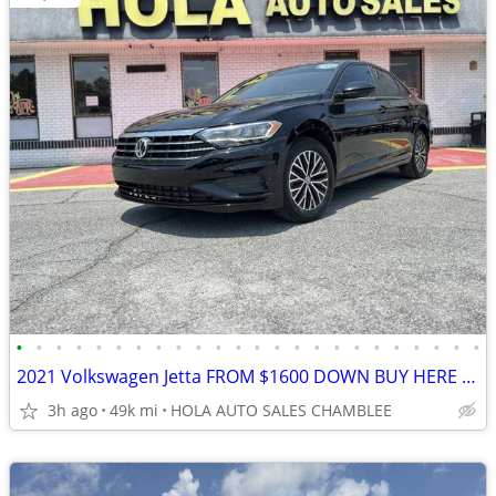
•
•
•
•
•
•
•
•
•
•
•
•
•
•
•
•
•
•
•
•
•
•
•
•
2021 Volkswagen Jetta FROM $1600 DOWN BUY HERE PAY HERE NO CREDIT NO P
3h ago
49k mi
HOLA AUTO SALES CHAMBLEE