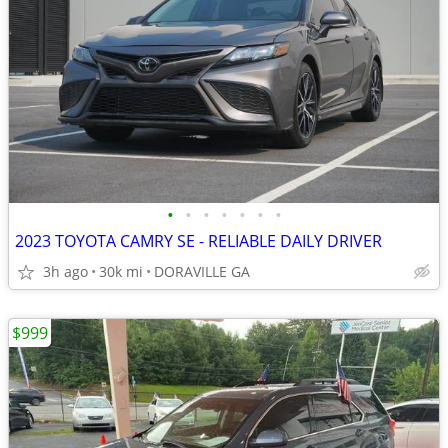
•
•
•
•
•
•
•
2023 TOYOTA CAMRY SE - RELIABLE DAILY DRIVER
3h ago
30k mi
DORAVILLE GA
$999