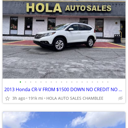
•
•
•
•
•
•
•
•
•
•
•
•
•
•
•
•
•
•
2013 Honda CR-V FROM $1500 DOWN NO CREDIT NO PROBLEM YOUR JOB IS YOUR
3h ago
191k mi
HOLA AUTO SALES CHAMBLEE