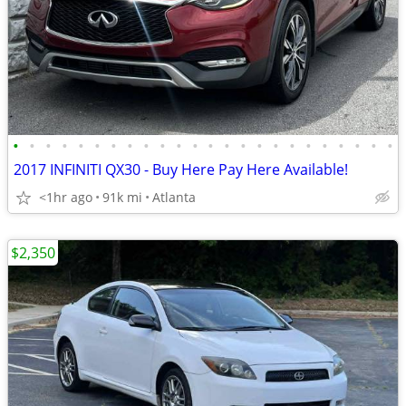
•
•
•
•
•
•
•
•
•
•
•
•
•
•
•
•
•
•
•
•
•
•
•
•
2017 INFINITI QX30 - Buy Here Pay Here Available!
<1hr ago
91k mi
Atlanta
$2,350