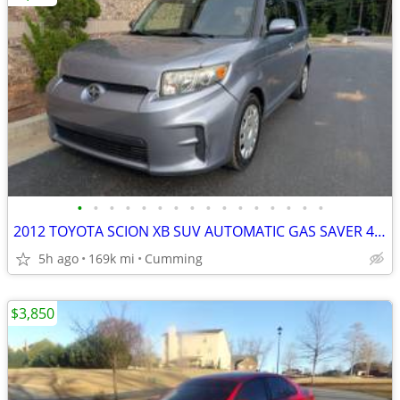
•
•
•
•
•
•
•
•
•
•
•
•
•
•
•
•
2012 TOYOTA SCION XB SUV AUTOMATIC GAS SAVER 4 CYL ONLY 169K MILES RUNS GREAT
5h ago
169k mi
Cumming
$3,850