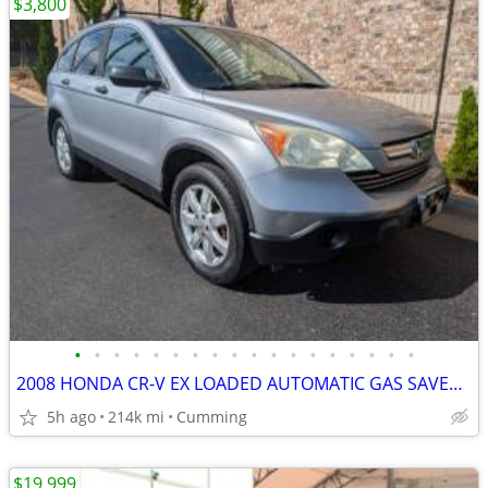
$3,800
•
•
•
•
•
•
•
•
•
•
•
•
•
•
•
•
•
•
2008 HONDA CR-V EX LOADED AUTOMATIC GAS SAVER 4CYL RUNS GREAT
5h ago
214k mi
Cumming
$19,999