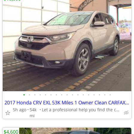
•
•
•
•
•
•
•
•
•
•
•
•
•
•
•
•
•
2017 Honda CRV EXL 53K Miles 1 Owner Clean CARFAX Beautiful Color NICE
5h ago
54k
Let a professional help you find the car you want in budget
mi
$4,600