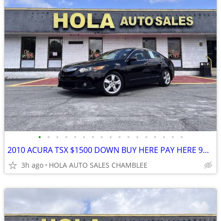
•
•
•
•
•
•
•
•
•
•
•
•
•
•
•
•
•
2010 ACURA TSX $1500 DOWN BUY HERE PAY HERE 9% APR EASY FINANCING FREE
3h ago
HOLA AUTO SALES CHAMBLEE