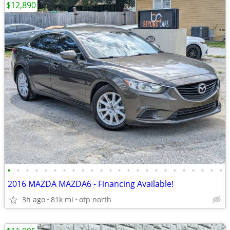
$12,890
•
•
•
•
•
•
•
•
•
•
•
•
•
•
•
•
•
•
•
•
•
•
•
•
2016 MAZDA MAZDA6 - Financing Available!
3h ago
81k mi
otp north