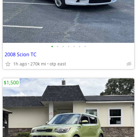
•
•
•
•
•
•
•
2008 Scion TC
1h ago
270k mi
otp east
$1,500