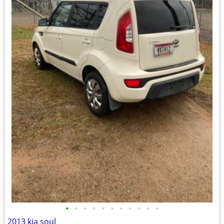
•
•
•
•
•
•
•
•
•
•
•
2013 kia soul