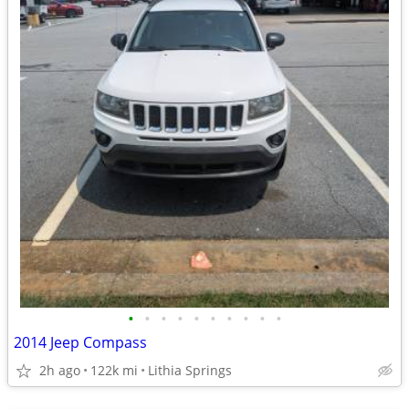
•
•
•
•
•
•
•
•
•
•
2014 Jeep Compass
2h ago
122k mi
Lithia Springs