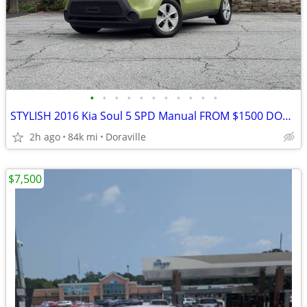
•
•
•
•
•
•
•
•
•
•
•
STYLISH 2016 Kia Soul 5 SPD Manual FROM $1500 DOWN 9% INTEREST WITH LO
2h ago
84k mi
Doraville
$7,500