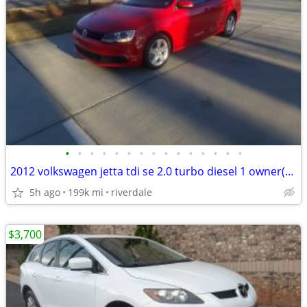
•
•
•
•
•
•
•
•
•
•
•
•
•
•
•
2012 volkswagen jetta tdi se 2.0 turbo diesel 1 owner(199K)hwy mi xxxx
5h ago
199k mi
riverdale
$3,700