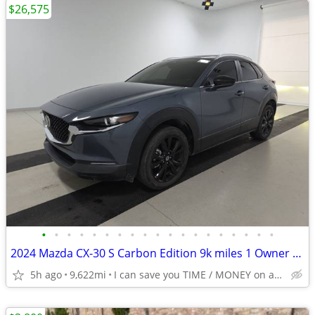
$26,575
•
•
•
•
•
•
•
•
•
•
•
•
•
•
•
•
•
•
•
2024 Mazda CX-30 S Carbon Edition 9k miles 1 Owner Clean History NICE
5h ago
9,622mi
I can save you TIME / MONEY on any car & work in your budget