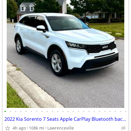
•
•
•
•
•
•
•
•
•
•
•
•
•
•
•
•
•
•
•
•
•
•
•
•
2022 Kia Sorento 7 Seats Apple CarPlay Bluetooth back up camera
4h ago
108k mi
Lawrenceville