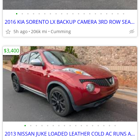
•
•
•
•
•
•
•
•
•
•
•
•
•
•
•
•
•
•
•
•
2016 KIA SORENTO LX BACKUP CAMERA 3RD ROW SEATS COLD A/C RUNS EXCELLENT
5h ago
206k mi
Cumming
$3,400
•
•
•
•
•
•
•
•
•
•
•
•
•
•
•
•
•
2013 NISSAN JUKE LOADED LEATHER COLD AC RUNS AND DRIVES PERFECT