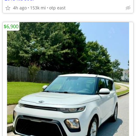
4h ago
153k mi
otp east
$6,900