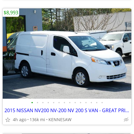
$8,993
•
•
•
•
•
•
•
•
•
•
•
•
•
•
2015 NISSAN NV200 NV-200 NV 200 S VAN - GREAT PRICE
4h ago
136k mi
KENNESAW