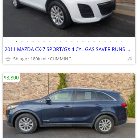
•
•
•
•
•
•
•
•
•
•
•
•
•
•
•
•
•
•
•
•
2011 MAZDA CX-7 SPORT/GX 4 CYL GAS SAVER RUNS DRIVES AND SHIFTS GREAT
5h ago
180k mi
CUMMING
$3,800