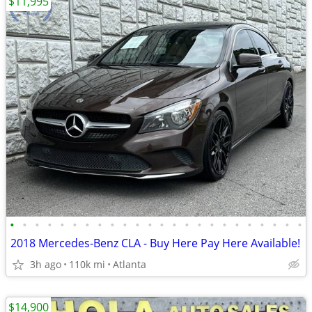
$11,995
•
•
•
•
•
•
•
•
•
•
•
•
•
•
•
•
•
•
•
•
•
•
•
•
2018 Mercedes-Benz CLA - Buy Here Pay Here Available!
3h ago
110k mi
Atlanta
$14,900