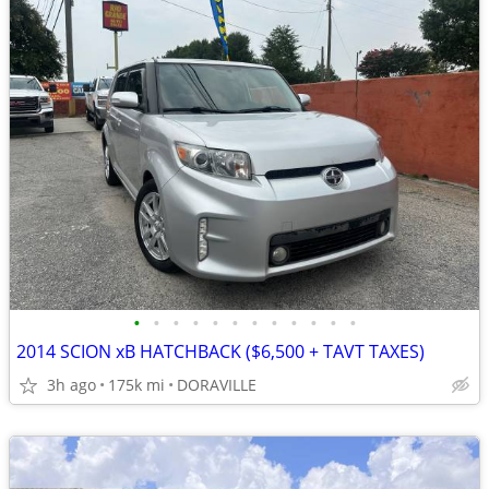
•
•
•
•
•
•
•
•
•
•
•
•
2014 SCION xB HATCHBACK ($6,500 + TAVT TAXES)
3h ago
175k mi
DORAVILLE