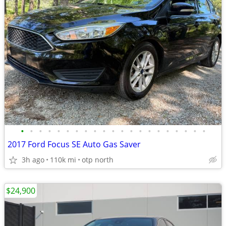
•
•
•
•
•
•
•
•
•
•
•
•
•
•
•
•
•
•
•
•
•
2017 Ford Focus SE Auto Gas Saver
3h ago
110k mi
otp north
$24,900