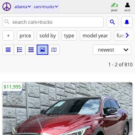
atlanta
cars+trucks
post
acct
+
price
sold by
type
model year
fuel
newest
1 - 2
of 810
$11,995