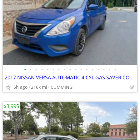
•
•
•
•
•
•
•
•
•
•
•
•
•
•
•
•
•
2017 NISSAN VERSA AUTOMATIC 4 CYL GAS SAVER COLD AC RUNS EXC
5h ago
216k mi
CUMMING
$3,995