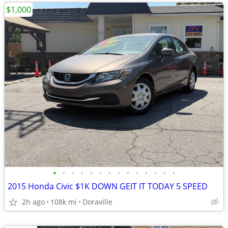
$1,000
•
•
•
•
•
•
•
•
•
•
•
•
•
•
2015 Honda Civic $1K DOWN GEIT IT TODAY 5 SPEED
2h ago
108k mi
Doraville