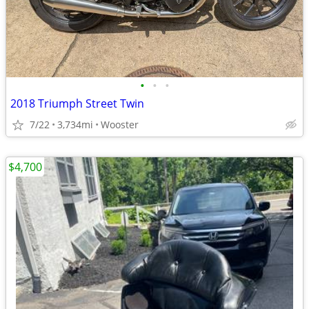
•
•
•
2018 Triumph Street Twin
7/22
3,734mi
Wooster
$4,700