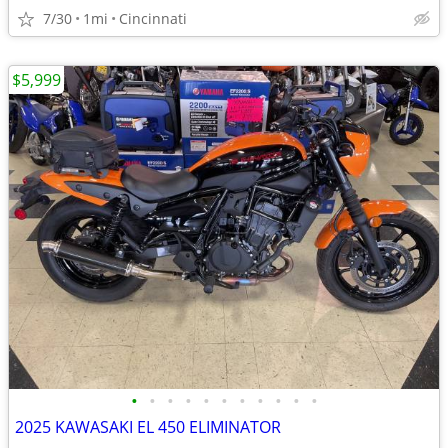
7/30
1mi
Cincinnati
$5,999
•
•
•
•
•
•
•
•
•
•
•
2025 KAWASAKI EL 450 ELIMINATOR