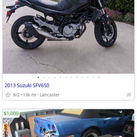
•
•
•
•
•
•
•
•
•
•
•
•
2013 Suzuki SFV650
8/2
13k mi
Lancaster
$1,000