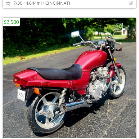
7/30
4,644mi
CINCINNATI
$2,500