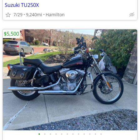
Suzuki TU250X
7/29
9,240mi
Hamilton
$5,500
•
•
•
•
•
•
•
•
•
•
•
•