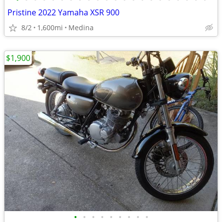
Pristine 2022 Yamaha XSR 900
8/2
1,600mi
Medina
$1,900
•
•
•
•
•
•
•
•
•