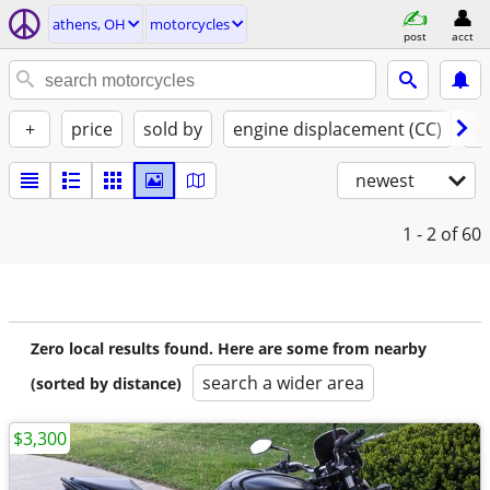
athens, OH
motorcycles
post
acct
+
price
sold by
engine displacement (CC)
st
newest
1 - 2
of 60
Zero local results found. Here are some from nearby
search a wider area
(sorted by distance)
$3,300