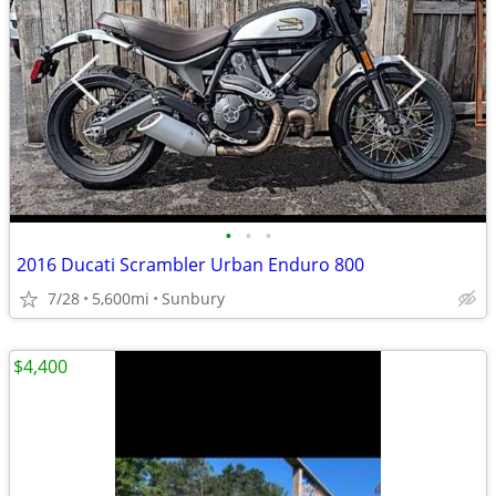
•
•
•
2016 Ducati Scrambler Urban Enduro 800
7/28
5,600mi
Sunbury
$4,400