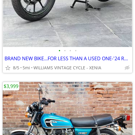
•
•
•
•
BRAND NEW BIKE...FOR LESS THAN A USED ONE-'24 ROYAL ENFIELD METEOR 350
8/5
5mi
WILLIAMS VINTAGE CYCLE - XENIA
$3,999