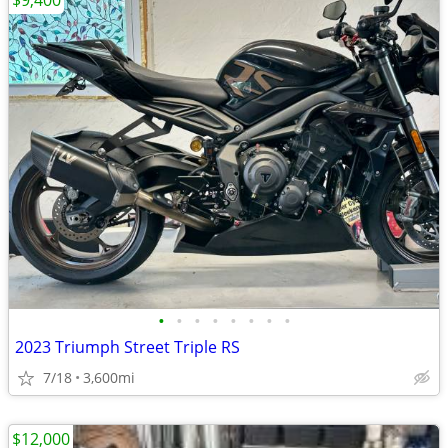
$9,400
•
•
•
•
•
•
•
•
2023 Triumph Street Triple RS
7/18
3,600mi
$12,000