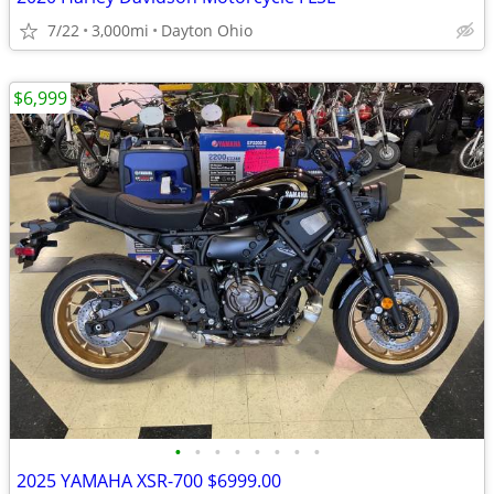
7/22
3,000mi
Dayton Ohio
$6,999
•
•
•
•
•
•
•
•
2025 YAMAHA XSR-700 $6999.00