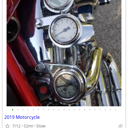
•
•
•
•
•
•
•
•
•
•
•
•
•
•
•
•
•
•
•
•
•
2019 Motorcycle
7/12
52mi
Stow