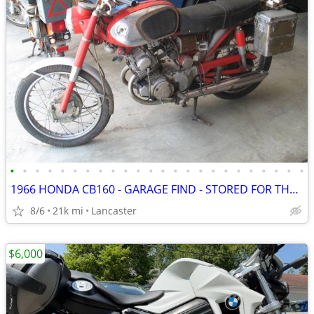
•
•
•
•
•
•
•
•
•
•
•
•
•
•
•
•
•
•
•
•
•
•
•
•
1966 HONDA CB160 - GARAGE FIND - STORED FOR THE PAST 35 YEARS
8/6
21k mi
Lancaster
$6,000