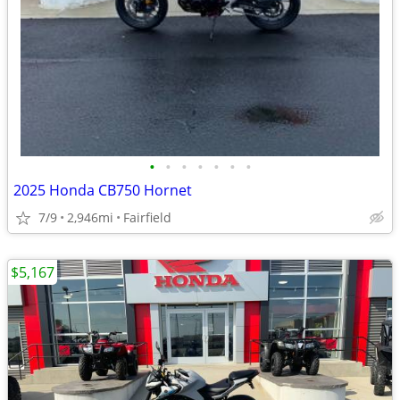
•
•
•
•
•
•
•
2025 Honda CB750 Hornet
7/9
2,946mi
Fairfield
$5,167