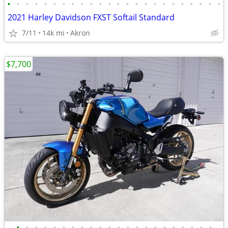
•
•
•
•
•
•
•
•
•
•
•
•
•
•
•
•
•
•
•
•
•
•
•
•
2021 Harley Davidson FXST Softail Standard
7/11
14k mi
Akron
$7,700
•
•
•
•
•
•
•
•
•
•
•
•
•
•
•
•
•
•
•
•
•
•