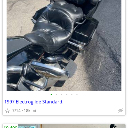
•
•
•
•
•
•
1997 Electroglide Standard.
7/14
18k mi