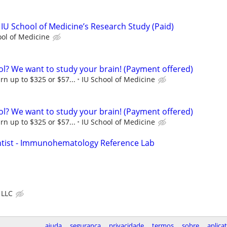
 IU School of Medicine’s Research Study (Paid)
ool of Medicine
ol? We want to study your brain! (Payment offered)
rn up to $325 or $57...
IU School of Medicine
ol? We want to study your brain! (Payment offered)
rn up to $325 or $57...
IU School of Medicine
ntist - Immunohematology Reference Lab
 LLC
ajuda
segurança
privacidade
termos
sobre
aplica