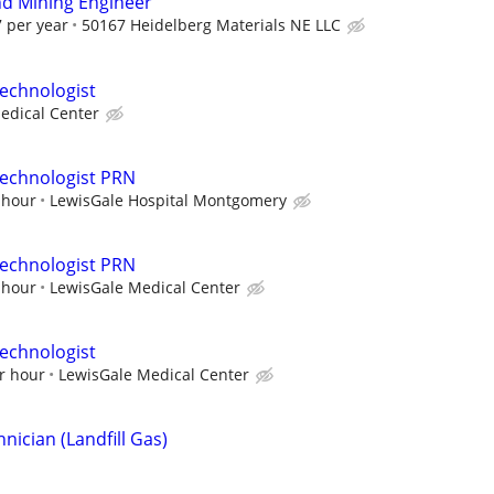
d Mining Engineer
 per year
50167 Heidelberg Materials NE LLC
echnologist
edical Center
Technologist PRN
 hour
LewisGale Hospital Montgomery
Technologist PRN
 hour
LewisGale Medical Center
echnologist
r hour
LewisGale Medical Center
ician (Landfill Gas)