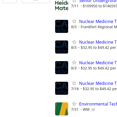
Senior Undergroun
7/11
$109950 to $146597
Nuclear Medicine T
8/3
Frankfort Regional M
Nuclear Medicine 
8/3
$32.95 to $49.42 per
Nuclear Medicine 
8/3
$32.95 to $49.42 per
Nuclear Medicine T
7/18
$32.95 to $49.42 pe
Environmental Techn
7/31
WM