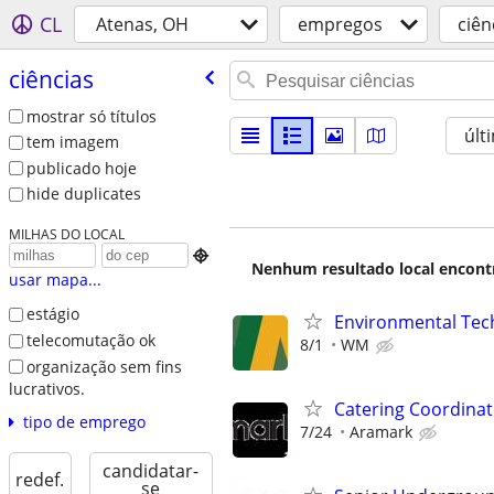
CL
Atenas, OH
empregos
ciên
ciências
mostrar só títulos
últ
tem imagem
publicado hoje
hide duplicates
MILHAS DO LOCAL

Nenhum resultado local encontra
usar mapa...
estágio
Environmental Techn
telecomutação ok
8/1
WM
organização sem fins
lucrativos.
Catering Coordinat
tipo de emprego
7/24
Aramark
candidatar-
redef.
se