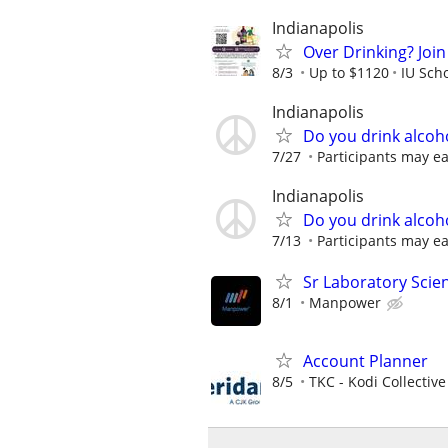
Indianapolis
Over Drinking? Join
8/3
Up to $1120
IU Sch
Indianapolis
Do you drink alcoh
7/27
Participants may ea
Indianapolis
Do you drink alcoh
7/13
Participants may ea
Sr Laboratory Scie
8/1
Manpower
Account Planner
8/5
TKC - Kodi Collective