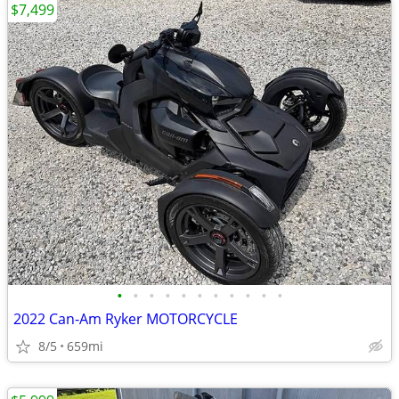
$7,499
•
•
•
•
•
•
•
•
•
•
•
2022 Can-Am Ryker MOTORCYCLE
8/5
659mi