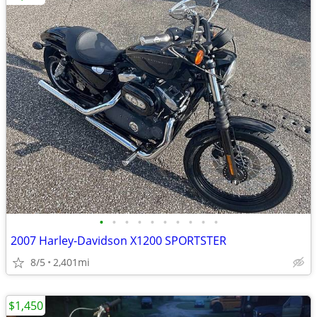
•
•
•
•
•
•
•
•
•
•
2007 Harley-Davidson X1200 SPORTSTER
8/5
2,401mi
$1,450