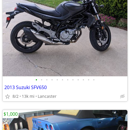
•
•
•
•
•
•
•
•
•
•
•
•
2013 Suzuki SFV650
8/2
13k mi
Lancaster
$1,000