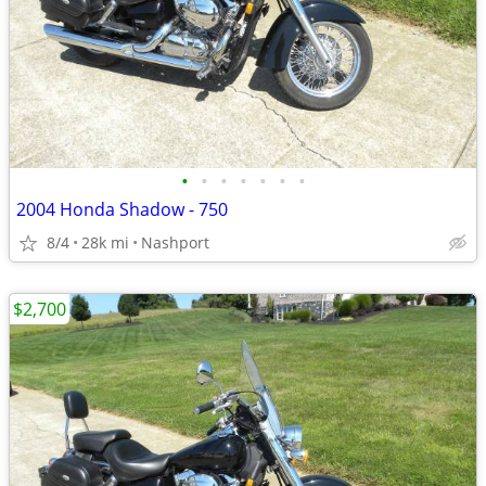
•
•
•
•
•
•
•
2004 Honda Shadow - 750
8/4
28k mi
Nashport
$2,700