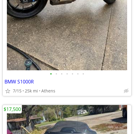
•
•
•
•
•
•
•
BMW S1000R
7/15
25k mi
Athens
$17,500