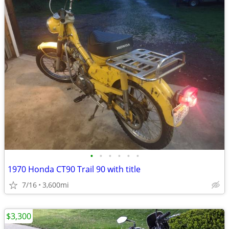
•
•
•
•
•
•
1970 Honda CT90 Trail 90 with title
7/16
3,600mi
$3,300