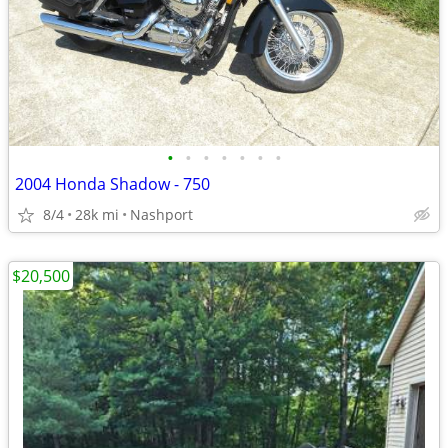
•
•
•
•
•
•
•
2004 Honda Shadow - 750
8/4
28k mi
Nashport
$20,500