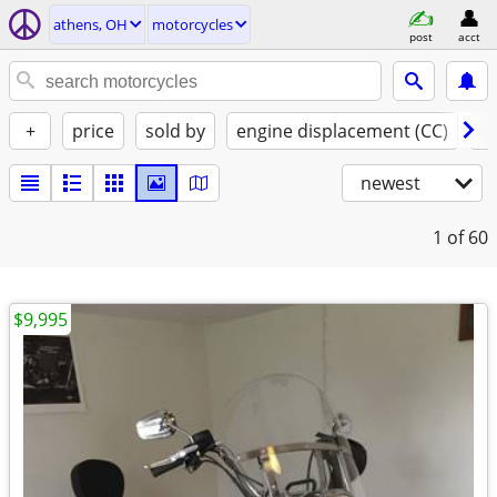
athens, OH
motorcycles
post
acct
+
price
sold by
engine displacement (CC)
st
newest
1
of 60
$9,995