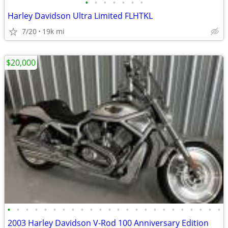
•
•
•
•
•
•
•
Harley Davidson Ultra Limited FLHTKL
7/20
19k mi
$20,000
•
•
•
•
•
•
•
•
•
•
•
•
•
•
•
•
•
•
•
•
•
•
•
•
2003 Harley Davidson V-Rod 100 Anniversary Edition