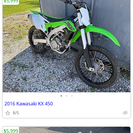
$5,999
•
•
•
2016 Kawasaki KX 450
8/5
$5,999