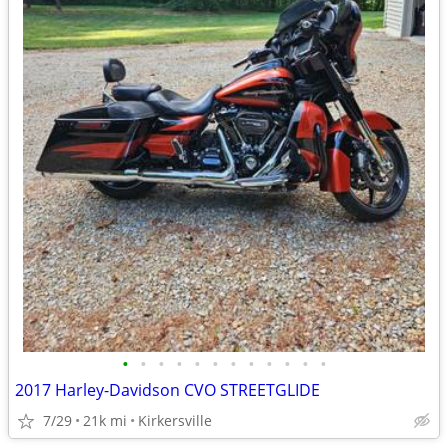
•
•
•
•
•
•
•
•
•
•
•
•
2017 Harley-Davidson CVO STREETGLIDE
7/29
21k mi
Kirkersville