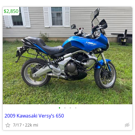
$2,850
•
•
•
•
2009 Kawasaki Versy’s 650
7/17
22k mi