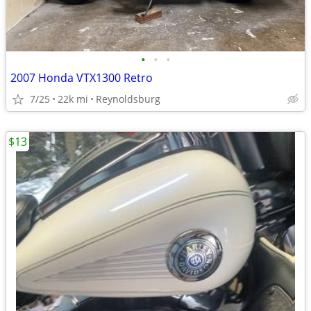
•
•
•
2007 Honda VTX1300 Retro
7/25
22k mi
Reynoldsburg
$13