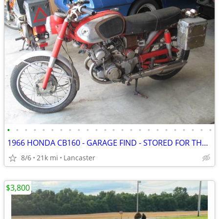
•
•
•
•
•
•
•
•
•
•
•
•
•
•
•
•
•
•
•
•
•
•
•
•
1966 HONDA CB160 - GARAGE FIND - STORED FOR THE PAST 35 YEARS
8/6
21k mi
Lancaster
$3,800