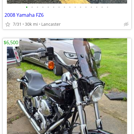
•
•
•
•
•
•
•
•
•
•
•
•
•
•
•
•
2008 Yamaha FZ6
7/31
30k mi
Lancaster
$6,500