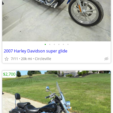
•
•
•
•
•
•
2007 Harley Davidson super glide
7/11
20k mi
Circleville
$2,700