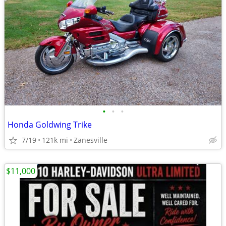
•
•
•
Honda Goldwing Trike
7/19
121k mi
Zanesville
$11,000