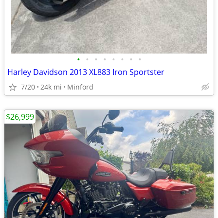
•
•
•
•
•
•
•
•
Harley Davidson 2013 XL883 Iron Sportster
7/20
24k mi
Minford
$26,999