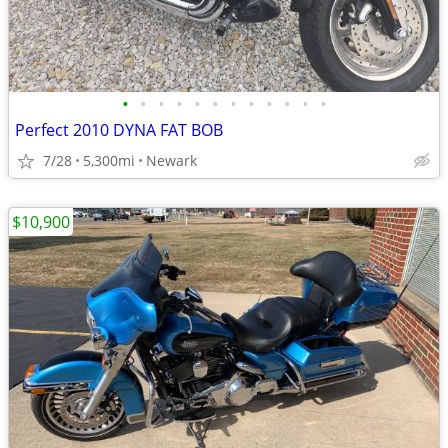
•
•
•
•
•
•
•
•
•
•
•
•
Perfect 2010 DYNA FAT BOB
7/28
5,300mi
Newark
$10,900