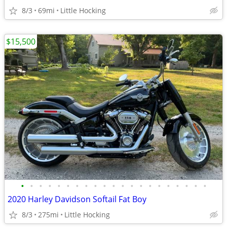
8/3
69mi
Little Hocking
$15,500
•
•
•
•
•
•
•
•
•
•
•
•
•
•
•
•
•
•
•
•
•
2020 Harley Davidson Softail Fat Boy
8/3
275mi
Little Hocking