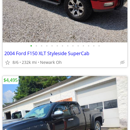
•
•
•
•
•
•
•
•
•
•
•
•
•
•
2004 Ford F150 XLT Styleside SuperCab
8/6
232k mi
Newark Oh
$4,495