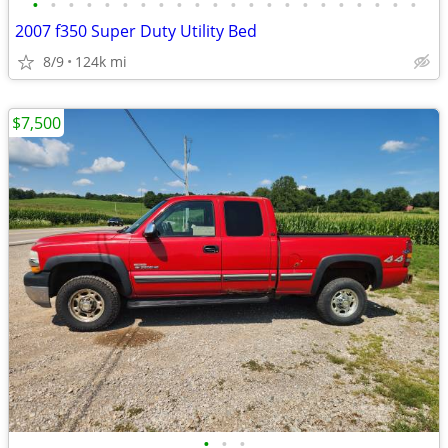
•
•
•
•
•
•
•
•
•
•
•
•
•
•
•
•
•
•
•
•
•
•
2007 f350 Super Duty Utility Bed
8/9
124k mi
$7,500
•
•
•