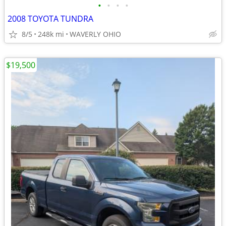
•
•
•
•
2008 TOYOTA TUNDRA
8/5
248k mi
WAVERLY OHIO
$19,500