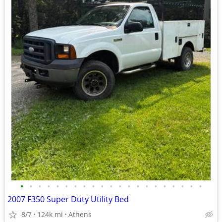
•
•
•
•
•
•
•
•
•
•
•
•
•
•
•
•
•
•
•
•
•
2007 F350 Super Duty Utility Bed
8/7
124k mi
Athens