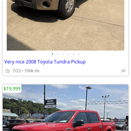
•
•
•
•
•
•
Very nice 2008 Toyota Tundra Pickup
7/22
100k mi
$19,999