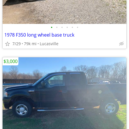
•
•
•
•
•
•
1978 F350 long wheel base truck
7/29
79k mi
Lucasville
$3,000