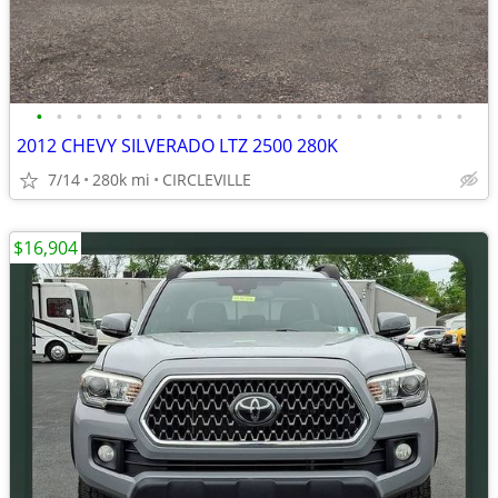
•
•
•
•
•
•
•
•
•
•
•
•
•
•
•
•
•
•
•
•
•
•
2012 CHEVY SILVERADO LTZ 2500 280K
7/14
280k mi
CIRCLEVILLE
$16,904