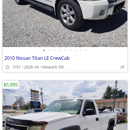
•
•
•
•
•
•
•
•
•
2010 Nissan Titan LE CrewCab
7/31
262k mi
Newark Oh
$5,995