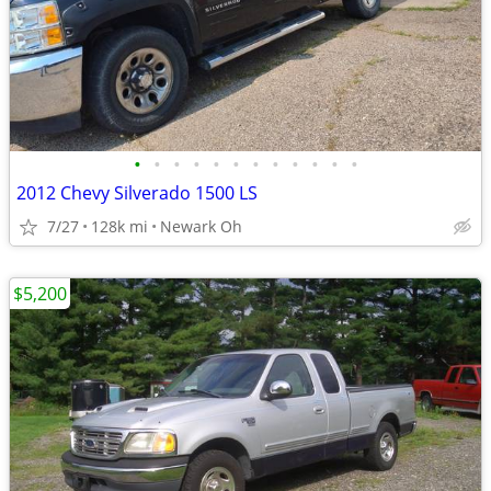
•
•
•
•
•
•
•
•
•
•
•
•
2012 Chevy Silverado 1500 LS
7/27
128k mi
Newark Oh
$5,200