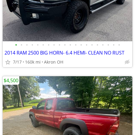
•
•
•
•
•
•
•
•
•
•
•
•
•
•
•
•
•
•
•
•
2014 RAM 2500 BIG HORN- 6.4 HEMI- CLEAN NO RUST
7/17
160k mi
Akron OH
$4,500