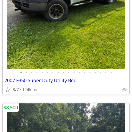
•
•
•
•
•
•
•
•
•
•
•
•
•
•
•
•
•
•
2007 F350 Super Duty Utility Bed
8/7
124k mi
$8,500