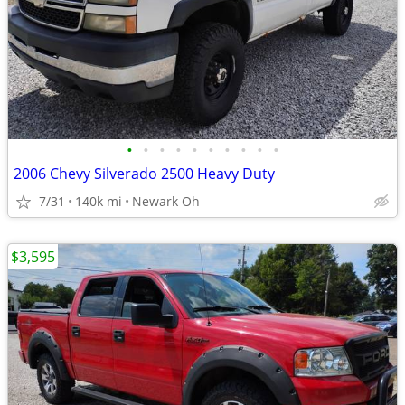
•
•
•
•
•
•
•
•
•
•
2006 Chevy Silverado 2500 Heavy Duty
7/31
140k mi
Newark Oh
$3,595