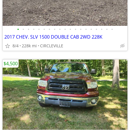
•
•
•
•
•
•
•
•
•
•
•
•
•
•
•
•
•
•
•
2017 CHEV. SLV 1500 DOUBLE CAB 2WD 228K
8/4
228k mi
CIRCLEVILLE
$4,500