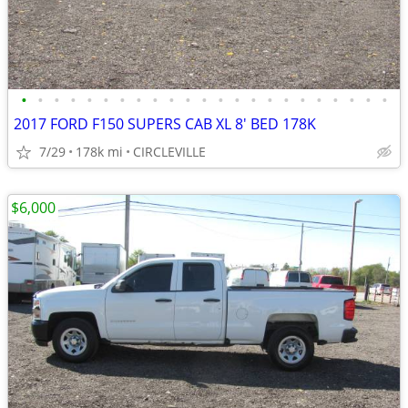
•
•
•
•
•
•
•
•
•
•
•
•
•
•
•
•
•
•
•
•
•
•
•
2017 FORD F150 SUPERS CAB XL 8' BED 178K
7/29
178k mi
CIRCLEVILLE
$6,000