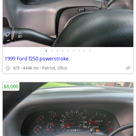
•
•
•
•
•
•
•
•
•
1999 Ford f250 powerstroke
8/9
444k mi
Patriot, Ohio
$8,000