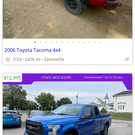
•
•
•
•
•
•
•
•
•
•
•
•
•
2006 Toyota Tacoma 4x4
7/24
247k mi
Zanesville
$12,995