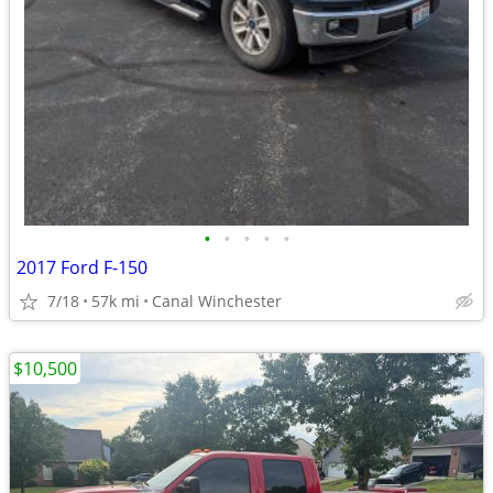
•
•
•
•
•
2017 Ford F-150
7/18
57k mi
Canal Winchester
$10,500