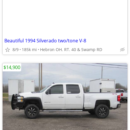
Beautiful 1994 Silverado two/tone V-8
8/9
185k mi
Hebron OH. RT. 40 & Swamp RD
$14,900