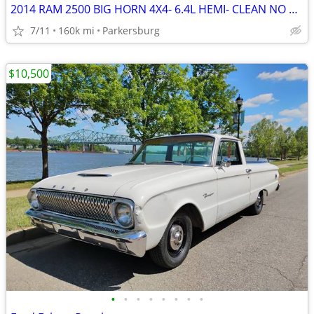
2014 RAM 2500 BIG HORN 4X4- 6.4L HEMI- CLEAN NO RUST
7/11
160k mi
Parkersburg
$10,500
•
•
•
•
•
•
•
•