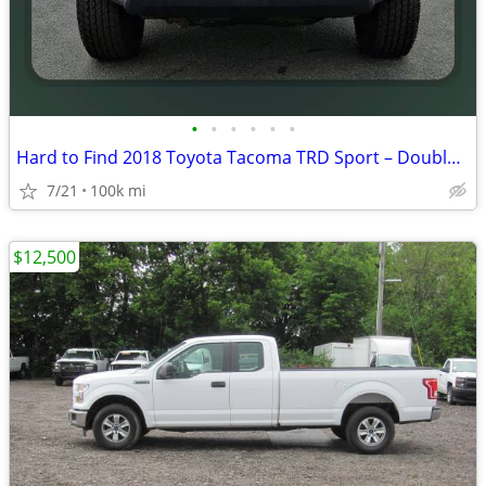
•
•
•
•
•
•
Hard to Find 2018 Toyota Tacoma TRD Sport – Double Cab – 4WD
7/21
100k mi
$12,500