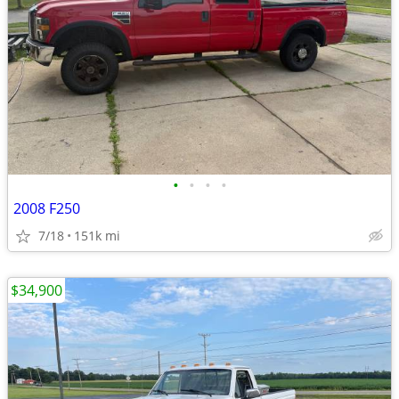
•
•
•
•
2008 F250
7/18
151k mi
$34,900