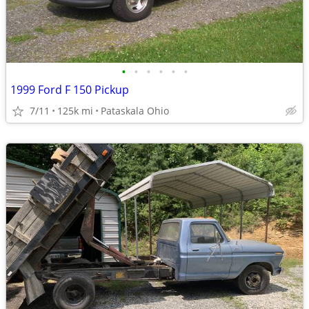
•
•
•
•
•
•
1999 Ford F 150 Pickup
7/11
125k mi
Pataskala Ohio