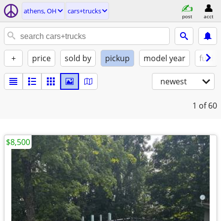
athens, OH
cars+trucks
post
acct
+
price
sold by
pickup
model year
fuel
newest
1
of 60
$8,500