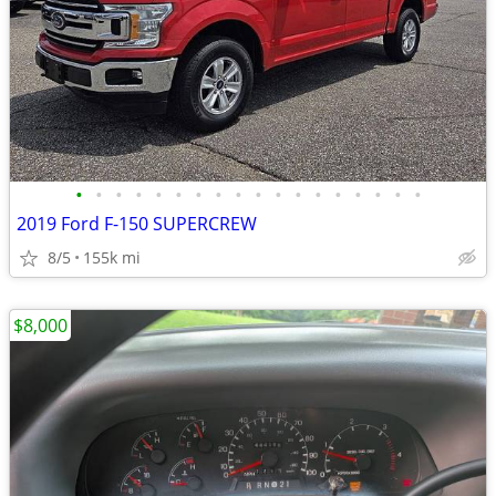
•
•
•
•
•
•
•
•
•
•
•
•
•
•
•
•
•
•
2019 Ford F-150 SUPERCREW
8/5
155k mi
$8,000