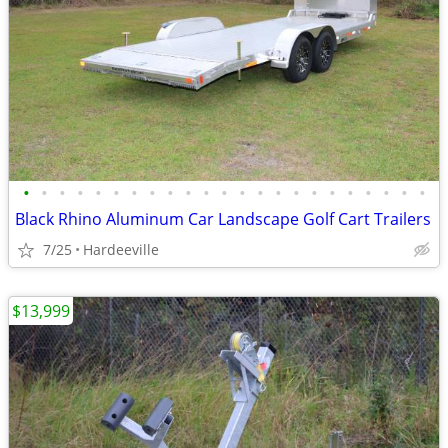
•
•
•
•
•
•
•
•
•
•
•
•
•
•
•
•
•
•
•
•
•
•
•
Black Rhino Aluminum Car Landscape Golf Cart Trailers
7/25
Hardeeville
$13,999