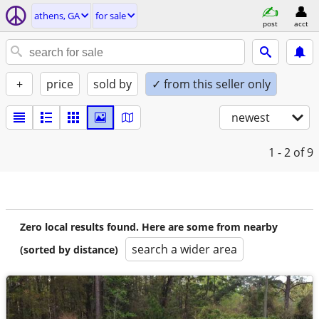
athens, GA
for sale
post
acct
+
price
sold by
✓ from this seller only
newest
1 - 2
of 9
Zero local results found. Here are some from nearby
search a wider area
(sorted by distance)