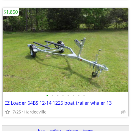
$1,850
•
•
•
•
•
•
•
•
EZ Loader 64BS 12-14 1225 boat trailer whaler 13
7/25
Hardeeville
help
safety
privacy
terms