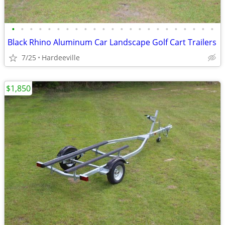
•
•
•
•
•
•
•
•
•
•
•
•
•
•
•
•
•
•
•
•
•
•
•
Black Rhino Aluminum Car Landscape Golf Cart Trailers
7/25
Hardeeville
$1,850