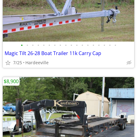
•
•
•
•
•
•
•
•
•
•
•
•
•
•
•
•
•
•
Magic Tilt 26-28 Boat Trailer 11k Carry Cap
7/25
Hardeeville
$8,900