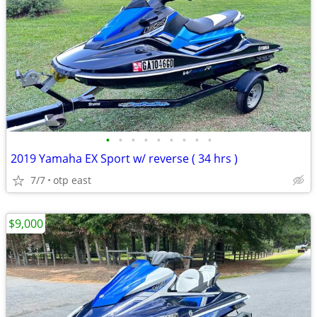
•
•
•
•
•
•
•
•
•
2019 Yamaha EX Sport w/ reverse ( 34 hrs )
7/7
otp east
$9,000