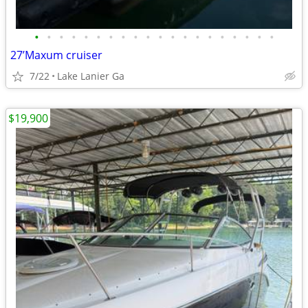
•
•
•
•
•
•
•
•
•
•
•
•
•
•
•
•
•
•
•
•
27’Maxum cruiser
7/22
Lake Lanier Ga
$19,900