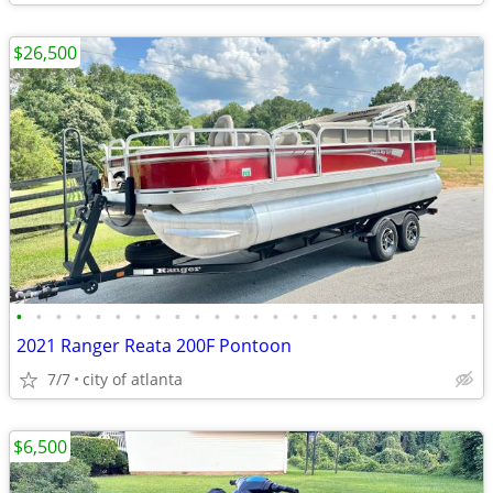
$26,500
•
•
•
•
•
•
•
•
•
•
•
•
•
•
•
•
•
•
•
•
•
•
•
•
2021 Ranger Reata 200F Pontoon
7/7
city of atlanta
$6,500