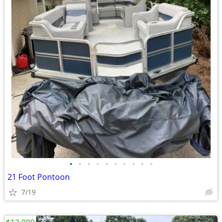
•
•
•
•
•
•
•
•
•
•
21 Foot Pontoon
7/19