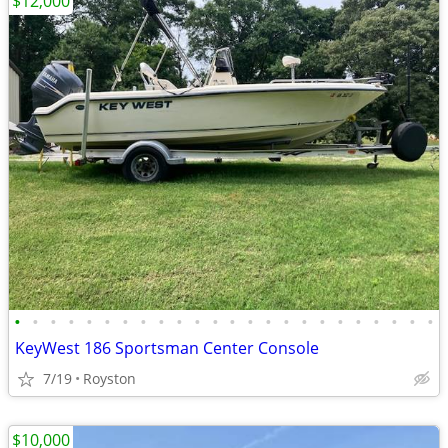
$12,000
•
•
•
•
•
•
•
•
•
•
•
•
•
•
•
•
•
•
•
•
•
•
•
•
KeyWest 186 Sportsman Center Console
7/19
Royston
$10,000