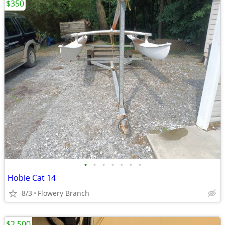
$350
•
•
•
•
•
•
•
Hobie Cat 14
8/3
Flowery Branch
$2,500