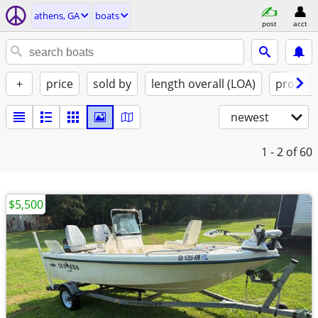
athens, GA
boats
post
acct
+
price
sold by
length overall (LOA)
propuls
newest
1 - 2
of 60
$5,500