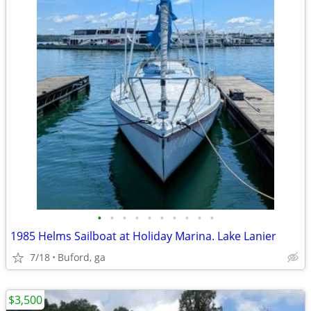
•
•
•
•
•
•
•
•
•
•
1985 Helms Sailboat at Holiday Marina. Lake Lanier
7/18
Buford, ga
$3,500