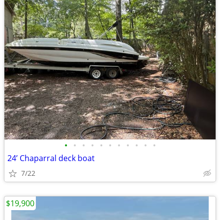
•
•
•
•
•
•
•
•
•
•
•
24’ Chaparral deck boat
7/22
$19,900