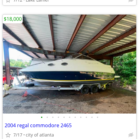
$18,000
•
•
•
•
•
•
•
•
•
•
•
2004 regal commodore 2465
7/17
city of atlanta