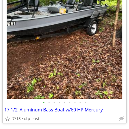
•
•
•
•
•
•
•
•
•
17 1/2’ Aluminum Bass Boat w/60 HP Mercury
7/13
otp east