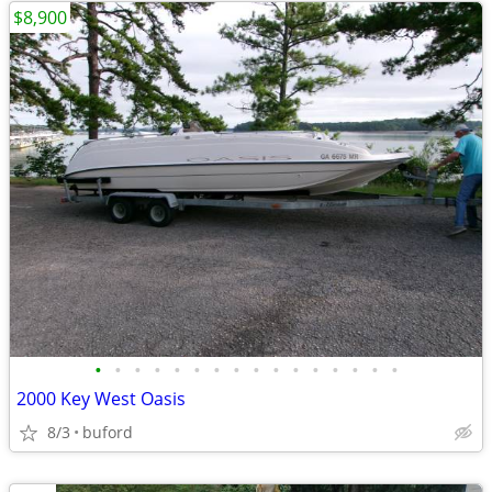
$8,900
•
•
•
•
•
•
•
•
•
•
•
•
•
•
•
•
2000 Key West Oasis
8/3
buford