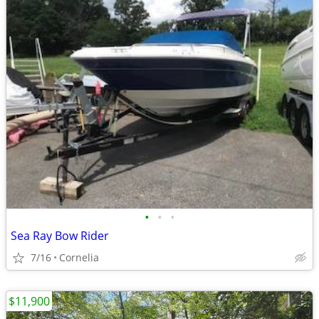
•
•
•
Sea Ray Bow Rider
7/16
Cornelia
$11,900