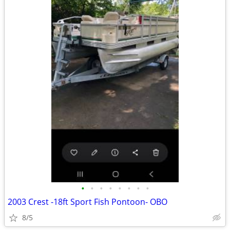
•
•
•
•
•
•
•
•
2003 Crest -18ft Sport Fish Pontoon- OBO
8/5