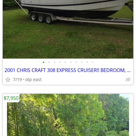
•
•
•
•
•
•
•
•
•
•
2001 CHRIS CRAFT 308 EXPRESS CRUISER!! BEDROOM, BATHROOM SND KITCHEN!!
7/19
otp east
$7,950