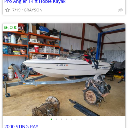
Pro Angler 14 ft Hobie Kayak
7/19
GRAYSON
$6,000
•
•
•
•
•
•
2000 STING RAY