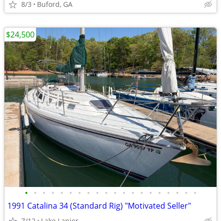
8/3
Buford, GA
$24,500
•
•
•
•
•
•
•
•
•
•
•
•
•
•
•
•
•
•
•
•
1991 Catalina 34 (Standard Rig) "Motivated Seller"
7/12
Lake Lanier