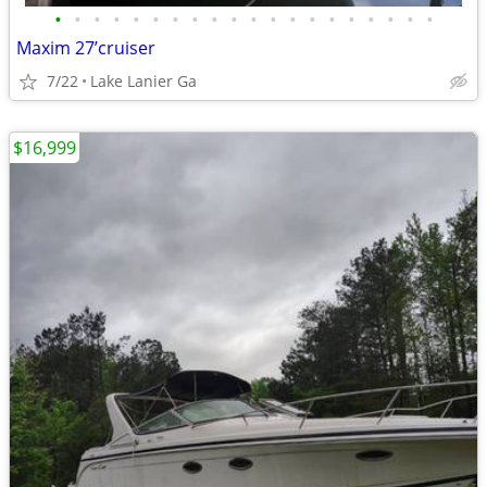
•
•
•
•
•
•
•
•
•
•
•
•
•
•
•
•
•
•
•
•
Maxim 27’cruiser
7/22
Lake Lanier Ga
$16,999