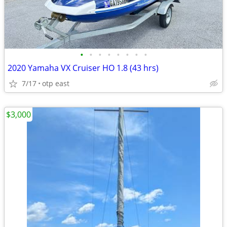
•
•
•
•
•
•
•
•
2020 Yamaha VX Cruiser HO 1.8 (43 hrs)
7/17
otp east
$3,000