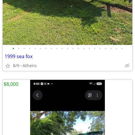
•
•
•
•
•
•
•
•
•
•
•
•
•
•
•
•
•
•
•
•
•
1999 sea fox
8/9
Athens
$8,000