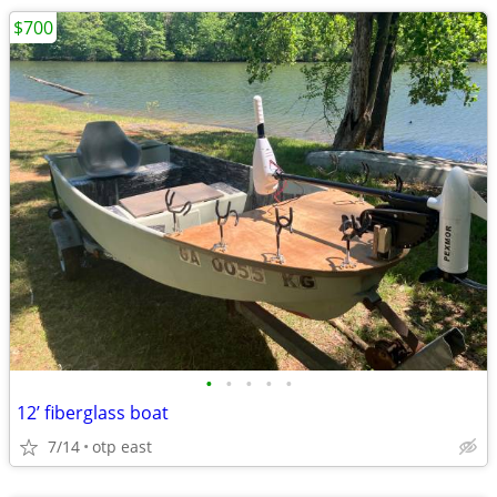
$700
•
•
•
•
•
12’ fiberglass boat
7/14
otp east