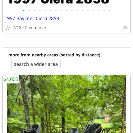
•
•
•
•
•
•
•
•
•
•
•
•
•
•
•
•
•
1997 Bayliner Ciera 2858
7/18
Commerce
more from nearby areas (sorted by distance)
search a wider area
$4,000