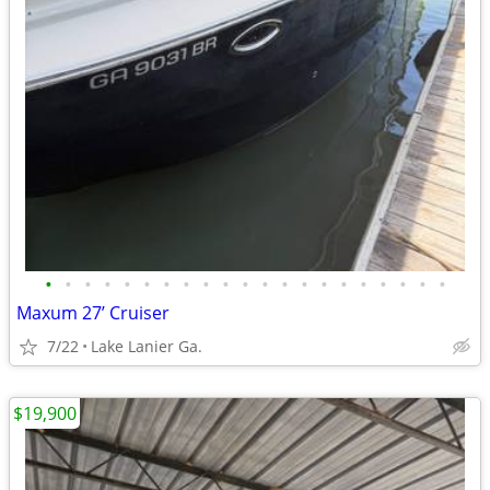
•
•
•
•
•
•
•
•
•
•
•
•
•
•
•
•
•
•
•
•
•
Maxum 27’ Cruiser
7/22
Lake Lanier Ga.
$19,900