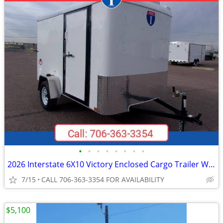
•
•
•
•
•
•
•
•
2026 Interstate 6X10 Victory Enclosed Cargo Trailer White
7/15
CALL 706-363-3354 FOR AVAILABILITY
$5,100