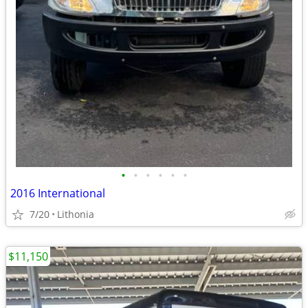
•
•
•
•
•
•
2016 International
7/20
Lithonia
$11,150