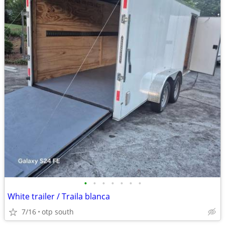
•
•
•
•
•
•
•
White trailer / Traila blanca
7/16
otp south