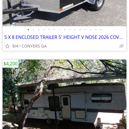
•
•
•
•
•
•
•
•
•
•
•
•
•
•
•
5 X 8 ENCLOSED TRAILER 5' HEIGHT V NOSE 2026 COVERED WAGON
8/4
CONYERS GA
$4,200