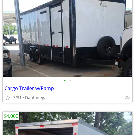
•
•
Cargo Trailer w/Ramp
7/31
Dahlonega
$4,000