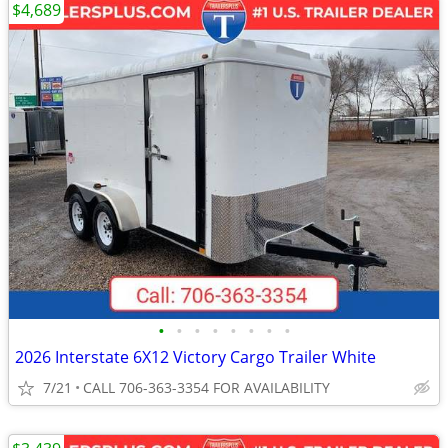
$4,689
•
•
•
•
•
•
•
•
2026 Interstate 6X12 Victory Cargo Trailer White
7/21
CALL 706-363-3354 FOR AVAILABILITY