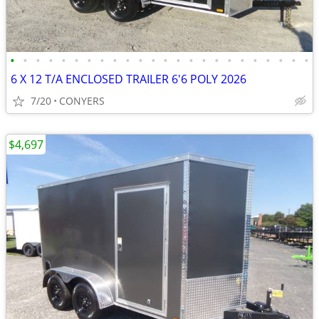
•
•
•
•
•
•
•
•
•
•
•
•
•
•
•
•
•
•
•
•
•
•
•
•
6 X 12 T/A ENCLOSED TRAILER 6'6 POLY 2026
7/20
CONYERS
$4,697