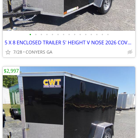
•
•
•
•
•
•
•
•
•
•
•
•
•
•
•
5 X 8 ENCLOSED TRAILER 5' HEIGHT V NOSE 2026 COVERED WAGON
7/28
CONYERS GA
$2,997