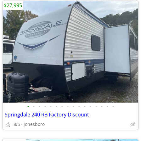
$27,995
•
•
•
•
•
•
•
•
•
•
•
•
•
•
•
•
Springdale 240 RB Factory Discount
8/5
Jonesboro