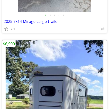
•
•
•
•
•
2025 7x14 Mirage cargo trailer
7/1
$6,900