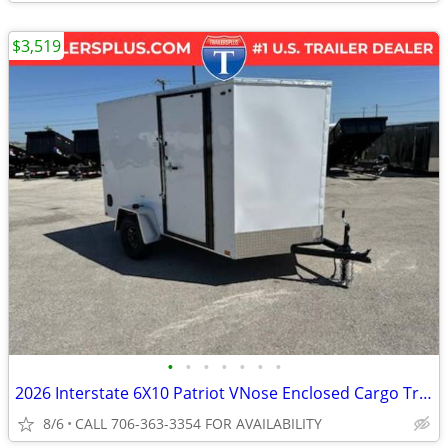
$3,519
•
•
•
•
•
•
•
2026 Interstate 6X10 Patriot VNose Enclosed Cargo Trailer White
8/6
CALL 706-363-3354 FOR AVAILABILITY