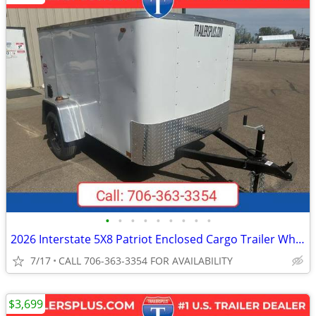
•
•
•
•
•
•
•
•
•
2026 Interstate 5X8 Patriot Enclosed Cargo Trailer White
7/17
CALL 706-363-3354 FOR AVAILABILITY
$3,699