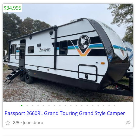
$34,995
•
•
•
•
•
•
•
•
•
•
•
•
•
•
•
•
•
•
Passport 2660RL Grand Touring Grand Style Camper
8/5
Jonesboro