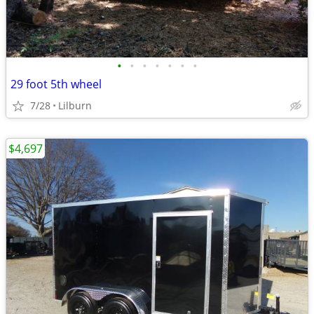
•
•
•
•
•
•
•
29 foot 5th wheel
7/28
Lilburn
$4,697