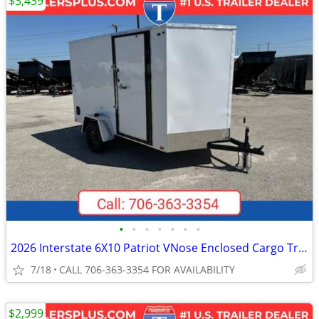
$3,439
•
•
•
•
•
•
•
2026 Interstate 6X10 Patriot VNose Enclosed Cargo Trailer White
7/18
CALL 706-363-3354 FOR AVAILABILITY
$2,999