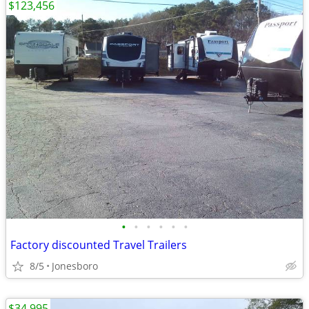
$123,456
•
•
•
•
•
•
Factory discounted Travel Trailers
8/5
Jonesboro
$34,995