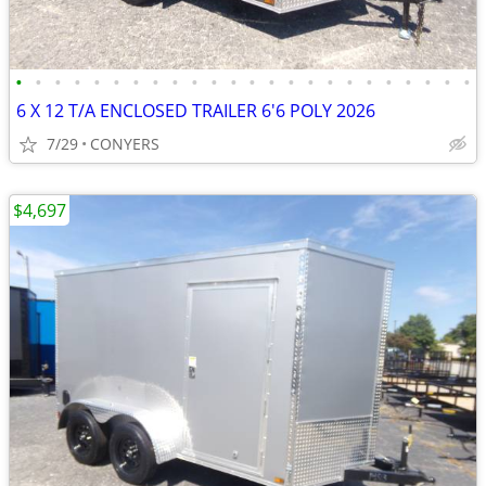
•
•
•
•
•
•
•
•
•
•
•
•
•
•
•
•
•
•
•
•
•
•
•
•
6 X 12 T/A ENCLOSED TRAILER 6'6 POLY 2026
7/29
CONYERS
$4,697