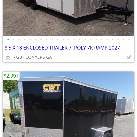
•
•
•
•
•
•
•
•
•
•
•
•
•
•
•
•
•
•
•
•
•
•
•
8.5 X 18 ENCLOSED TRAILER 7' POLY 7K RAMP 2027
7/20
CONYERS GA
$2,997