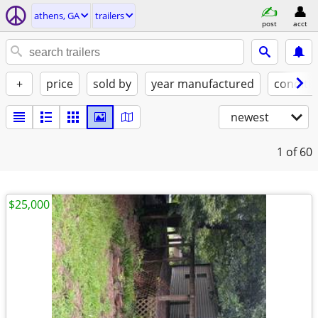
athens, GA
trailers
post
acct
+
price
sold by
year manufactured
conditi
newest
1
of 60
$25,000