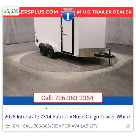
$5,639
•
•
•
•
•
•
•
•
•
2026 Interstate 7X14 Patriot VNose Cargo Trailer White
8/4
CALL 706-363-3354 FOR AVAILABILITY