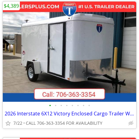
$4,389
•
•
•
•
•
•
•
•
2026 Interstate 6X12 Victory Enclosed Cargo Trailer White
7/22
CALL 706-363-3354 FOR AVAILABILITY