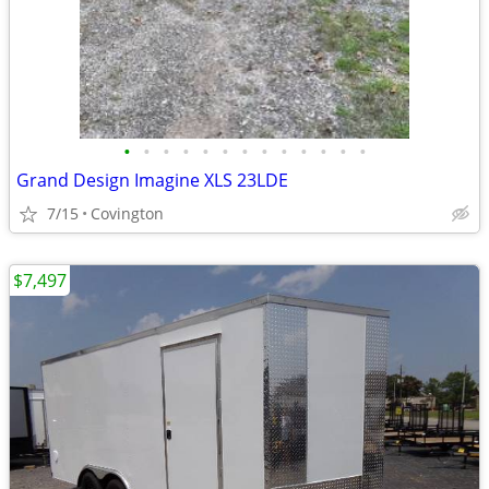
•
•
•
•
•
•
•
•
•
•
•
•
•
Grand Design Imagine XLS 23LDE
7/15
Covington
$7,497