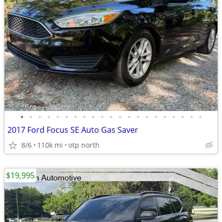
•
•
•
•
•
•
•
•
•
•
•
•
•
•
•
•
•
•
•
•
•
2017 Ford Focus SE Auto Gas Saver
8/6
110k mi
otp north
$19,995