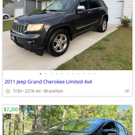
•
•
•
•
•
•
•
•
•
•
•
2011 Jeep Grand Cherokee Limited 4x4
7/30
221k mi
Braselton
$7,200