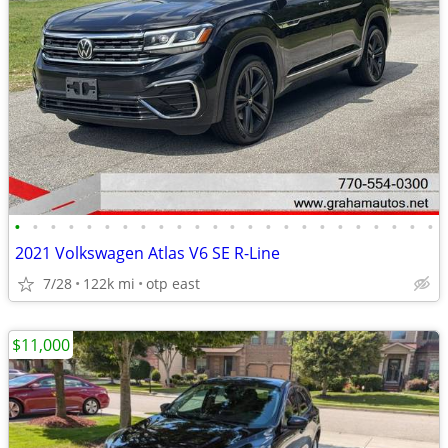
•
•
•
•
•
•
•
•
•
•
•
•
•
•
•
•
•
•
•
•
•
•
•
•
2021 Volkswagen Atlas V6 SE R-Line
7/28
122k mi
otp east
$11,000