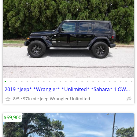
•
•
•
•
•
•
•
•
•
•
•
•
•
•
•
•
•
•
•
•
•
•
•
•
2019 *Jeep* *Wrangler* *Unlimited* *Sahara* 1 OWNER HARD LOADED
8/5
97k mi
Jeep Wrangler Unlimited
$69,900