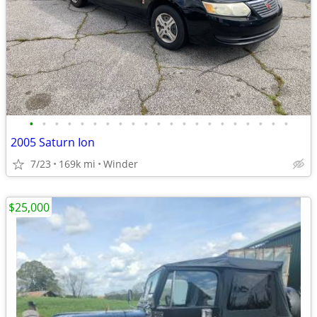
•
•
•
•
•
•
•
•
•
•
•
•
•
•
•
•
•
•
•
•
•
2005 Saturn Ion
7/23
169k mi
Winder
$25,000