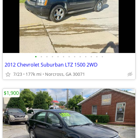
•
•
•
•
•
•
•
•
•
•
•
•
•
2012 Chevrolet Suburban LTZ 1500 2WD
7/23
177k mi
Norcross, GA 30071
$1,900