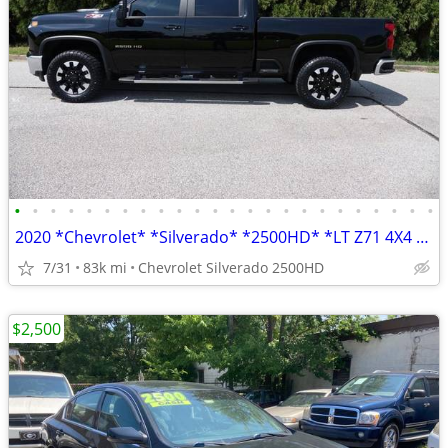
•
•
•
•
•
•
•
•
•
•
•
•
•
•
•
•
•
•
•
•
•
•
•
•
2020 *Chevrolet* *Silverado* *2500HD* *LT Z71 4X4 TUBO DIESEL 1 OWNER
7/31
83k mi
Chevrolet Silverado 2500HD
$2,500