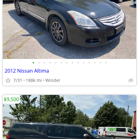
•
•
•
•
•
•
•
•
•
•
•
•
•
•
2012 Nissan Altima
7/31
188k mi
Winder
$9,500