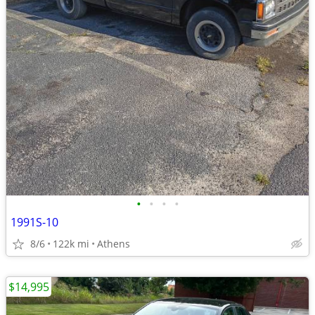
•
•
•
•
1991S-10
8/6
122k mi
Athens
$14,995