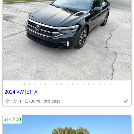
•
•
•
•
•
•
•
•
•
•
•
•
•
•
•
•
•
2024 VW JETTA
7/11
5,700mi
otp east
$14,500