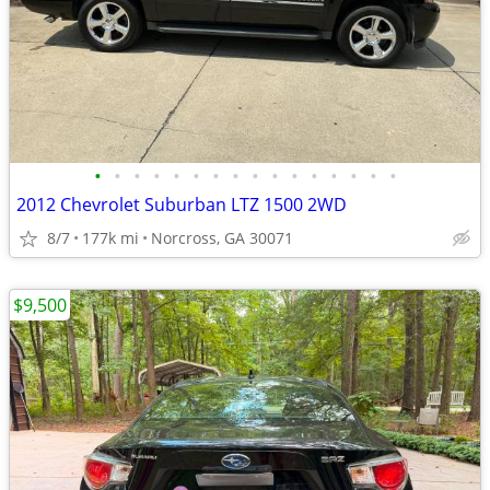
•
•
•
•
•
•
•
•
•
•
•
•
•
•
•
•
2012 Chevrolet Suburban LTZ 1500 2WD
8/7
177k mi
Norcross, GA 30071
$9,500