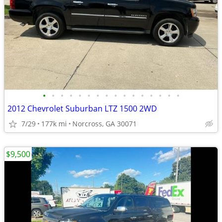
•
•
•
•
•
•
•
•
•
•
•
•
•
•
•
•
2012 Chevrolet Suburban LTZ 1500 2WD
7/29
177k mi
Norcross, GA 30071
$9,500