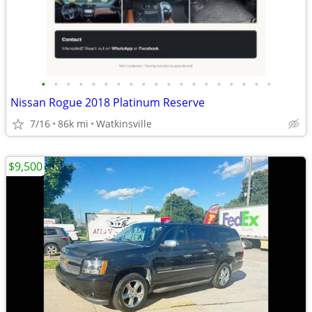
•
•
•
•
•
•
•
•
•
•
•
•
•
•
•
•
•
•
•
Nissan Rogue 2018 Platinum Reserve
7/16
86k mi
Watkinsville
$9,500