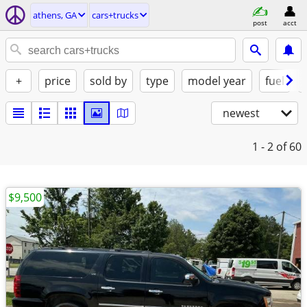
athens, GA
cars+trucks
post
acct
+
price
sold by
type
model year
fuel
newest
1 - 2
of 60
$9,500