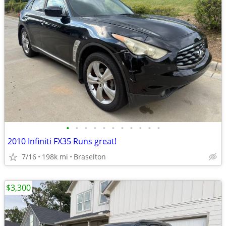
•
•
•
•
•
•
•
•
•
•
•
2010 Infiniti FX35 Runs great!
7/16
198k mi
Braselton
$3,300