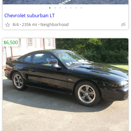
•
•
•
•
•
•
•
Chevrolet suburban LT
8/4
235k mi
Neighborhood
$6,500