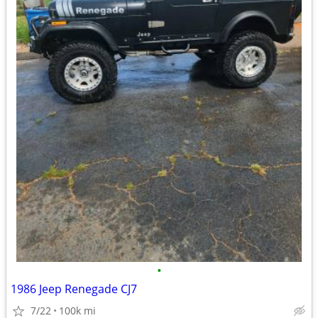
•
1986 Jeep Renegade CJ7
7/22
100k mi