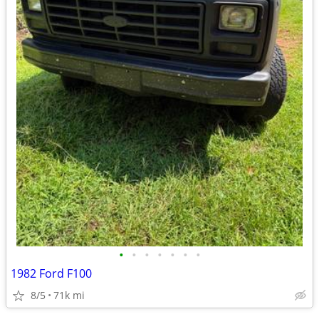
•
•
•
•
•
•
•
1982 Ford F100
8/5
71k mi