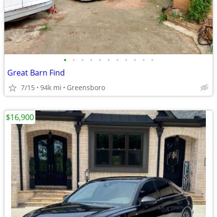
•
•
•
•
•
•
•
•
•
•
•
Great Barn Find
7/15
94k mi
Greensboro
$16,900