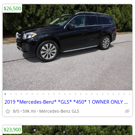
$26,500
•
•
•
•
•
•
•
•
•
•
•
•
•
•
•
•
•
•
•
•
•
•
•
•
2019 *Mercedes-Benz* *GLS* *450* 1 OWNER ONLY 58K MILES
8/5
59k mi
Mercedes-Benz GLS
$23,900