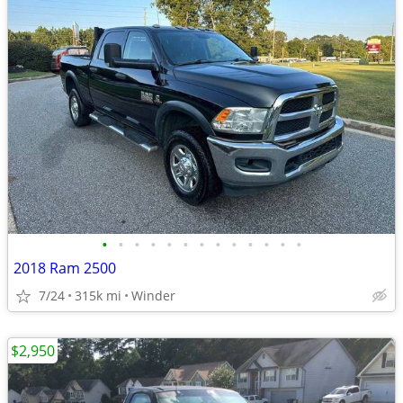
•
•
•
•
•
•
•
•
•
•
•
•
•
2018 Ram 2500
7/24
315k mi
Winder
$2,950