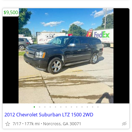
$9,500
•
•
•
•
•
•
•
•
•
•
•
•
•
2012 Chevrolet Suburban LTZ 1500 2WD
7/17
177k mi
Norcross, GA 30071