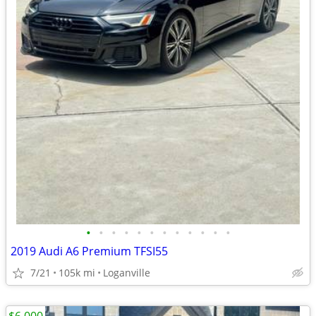
•
•
•
•
•
•
•
•
•
•
•
•
2019 Audi A6 Premium TFSI55
7/21
105k mi
Loganville