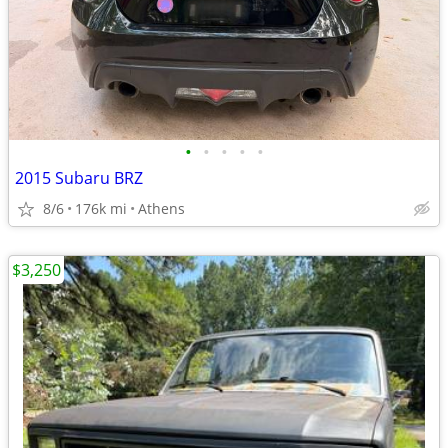
•
•
•
•
•
2015 Subaru BRZ
8/6
176k mi
Athens
$3,250