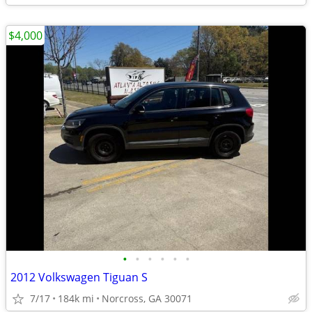
$4,000
•
•
•
•
•
•
2012 Volkswagen Tiguan S
7/17
184k mi
Norcross, GA 30071