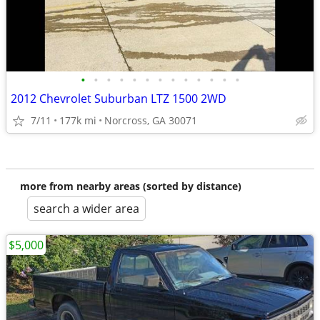
•
•
•
•
•
•
•
•
•
•
•
•
•
2012 Chevrolet Suburban LTZ 1500 2WD
7/11
177k mi
Norcross, GA 30071
more from nearby areas (sorted by distance)
search a wider area
$5,000