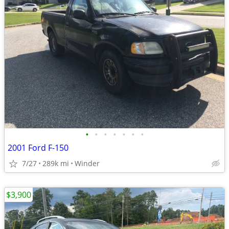
•
•
•
•
•
•
•
2001 Ford F-150
7/27
289k mi
Winder
$3,900