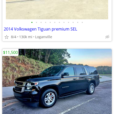
•
•
•
•
•
•
•
•
•
•
•
•
2014 Volkswagen Tiguan premium SEL
8/4
130k mi
Loganville
$11,500