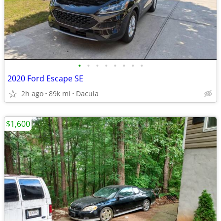
•
•
•
•
•
•
•
•
2020 Ford Escape SE
2h ago
89k mi
Dacula
$1,600