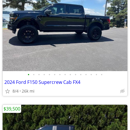
•
•
•
•
•
•
•
•
•
•
•
•
•
•
•
2024 Ford F150 Supercrew Cab FX4
8/4
26k mi
$39,500