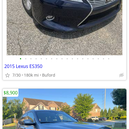
•
•
•
•
•
•
•
•
•
•
•
•
•
•
•
•
•
•
2015 Lexus ES350
7/30
180k mi
Buford
$8,900