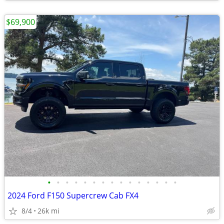
$69,900
•
•
•
•
•
•
•
•
•
•
•
•
•
•
•
2024 Ford F150 Supercrew Cab FX4
8/4
26k mi