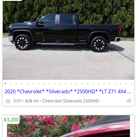
•
•
•
•
•
•
•
•
•
•
•
•
•
•
•
•
•
•
•
•
•
•
•
•
2020 *Chevrolet* *Silverado* *2500HD* *LT Z71 4X4 TUBO DIESEL 1 OWNER
7/31
83k mi
Chevrolet Silverado 2500HD
$3,200