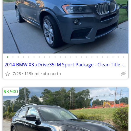
•
•
•
•
•
•
•
•
•
•
•
•
•
•
•
•
•
•
•
•
•
•
•
2014 BMW X3 xDrive35i M Sport Package - Clean Title - Excellent Condit
7/28
119k mi
otp north
$3,900