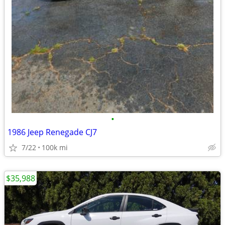
•
1986 Jeep Renegade CJ7
7/22
100k mi
$35,988