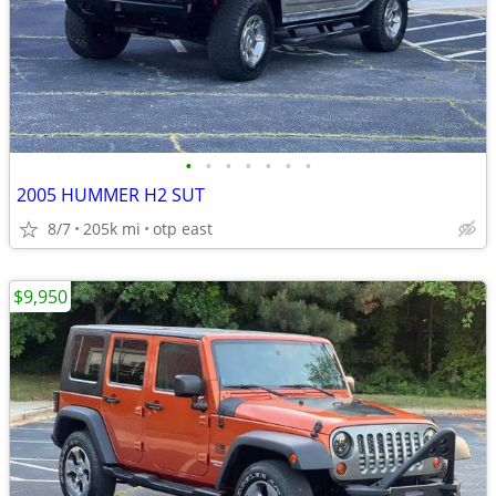
•
•
•
•
•
•
•
2005 HUMMER H2 SUT
8/7
205k mi
otp east
$9,950