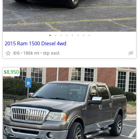
•
•
•
•
•
•
•
•
2015 Ram 1500 Diesel 4wd
8/6
186k mi
otp east
$8,950