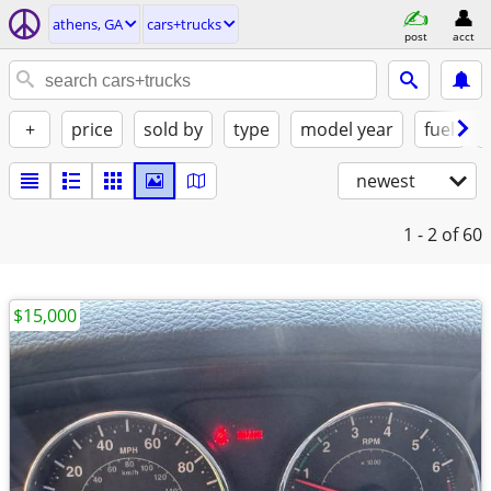
athens, GA
cars+trucks
post
acct
+
price
sold by
type
model year
fuel
newest
1 - 2
of 60
$15,000