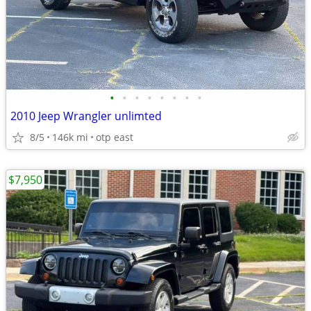
•
•
•
•
•
•
•
•
2010 Jeep Wrangler unlimted
8/5
146k mi
otp east
$7,950