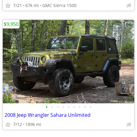
7/21
67k mi
GMC Sierra 1500
$9,950
•
•
•
•
•
•
•
•
•
2008 Jeep Wrangler Sahara Unlimited
7/12
189k mi