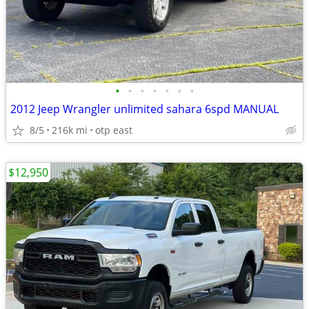
•
•
•
•
•
•
•
2012 Jeep Wrangler unlimited sahara 6spd MANUAL
8/5
216k mi
otp east
$12,950