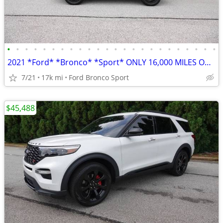
•
•
•
•
•
•
•
•
•
•
•
•
•
•
•
•
•
•
•
•
•
•
•
•
2021 *Ford* *Bronco* *Sport* ONLY 16,000 MILES OVER $6,000 IN UPGRADES
7/21
17k mi
Ford Bronco Sport
$45,488