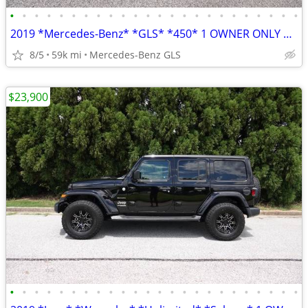
•
•
•
•
•
•
•
•
•
•
•
•
•
•
•
•
•
•
•
•
•
•
•
•
2019 *Mercedes-Benz* *GLS* *450* 1 OWNER ONLY 58K MILES
8/5
59k mi
Mercedes-Benz GLS
$23,900
•
•
•
•
•
•
•
•
•
•
•
•
•
•
•
•
•
•
•
•
•
•
•
•