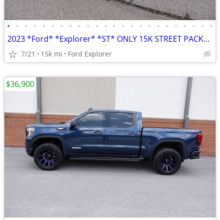
•
•
•
•
•
•
•
•
•
•
•
•
•
•
•
•
•
•
•
•
•
•
•
•
2023 *Ford* *Explorer* *ST* ONLY 15K STREET PACKAGE LOADED
7/21
15k mi
Ford Explorer
$36,900