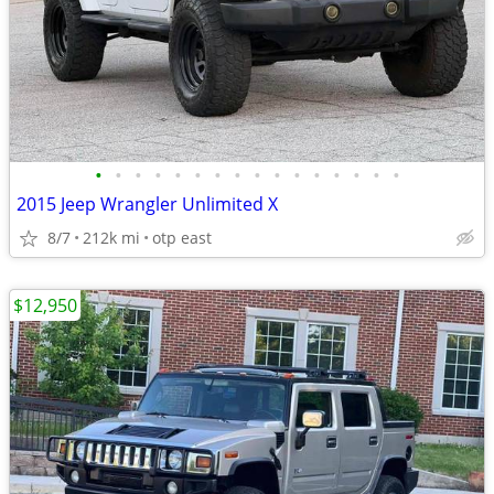
•
•
•
•
•
•
•
•
•
•
•
•
•
•
•
•
2015 Jeep Wrangler Unlimited X
8/7
212k mi
otp east
$12,950