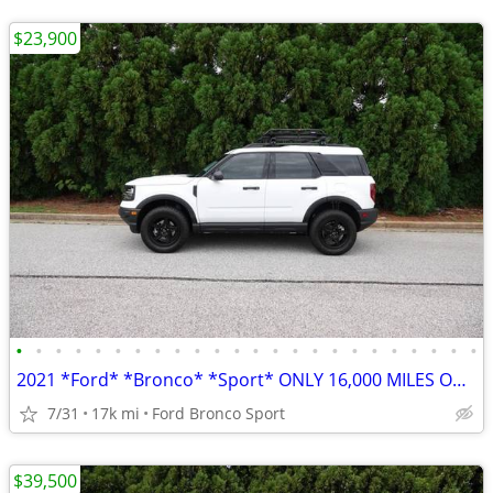
$23,900
•
•
•
•
•
•
•
•
•
•
•
•
•
•
•
•
•
•
•
•
•
•
•
•
2021 *Ford* *Bronco* *Sport* ONLY 16,000 MILES OVER $6,000 IN UPGRADES
7/31
17k mi
Ford Bronco Sport
$39,500