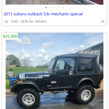
•
•
•
•
•
2011 subaru outback 3.6r mechanic special
7/30
147k mi
Athens
$25,000