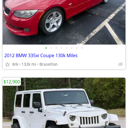
•
•
•
•
•
•
•
•
2012 BMW 335xi Coupe 130k Miles
8/6
132k mi
Braselton
$12,900