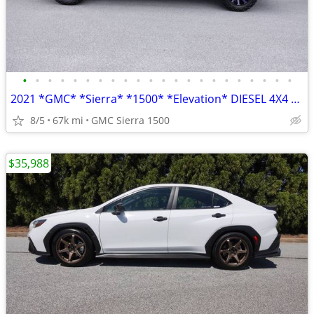
•
•
•
•
•
•
•
•
•
•
•
•
•
•
•
•
•
•
•
•
•
•
2021 *GMC* *Sierra* *1500* *Elevation* DIESEL 4X4 OVER LIFTED
8/5
67k mi
GMC Sierra 1500
$35,988