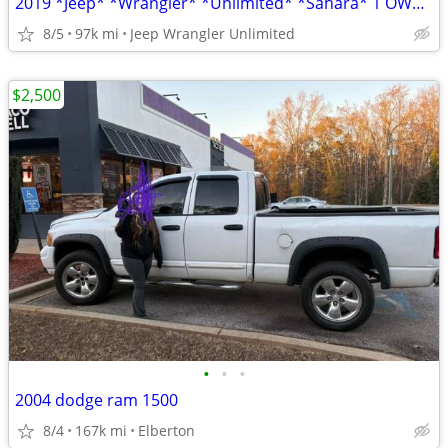
2019 *Jeep* *Wrangler* *Unlimited* *Sahara* 1 OWNER HARD LOADED
8/5
97k mi
Jeep Wrangler Unlimited
$2,500
•
•
•
2004 dodge ram 1500
8/4
167k mi
Elberton