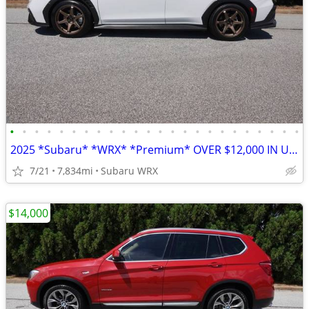
•
•
•
•
•
•
•
•
•
•
•
•
•
•
•
•
•
•
•
•
•
•
•
•
2025 *Subaru* *WRX* *Premium* OVER $12,000 IN UPGRADES
7/21
7,834mi
Subaru WRX
$14,000