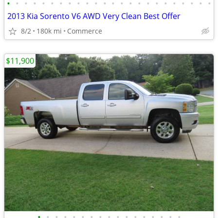
•
•
•
•
•
•
•
•
•
•
•
•
•
•
•
•
•
•
•
•
•
•
•
•
2013 Kia Sorento V6 AWD Very Clean Best Offer
8/2
180k mi
Commerce
$11,900
•
•
•
•
•
•
•
•
•
•
•
•
•
•
•
•
•