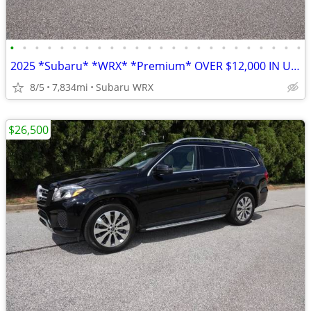
•
•
•
•
•
•
•
•
•
•
•
•
•
•
•
•
•
•
•
•
•
•
•
•
2025 *Subaru* *WRX* *Premium* OVER $12,000 IN UPGRADES
8/5
7,834mi
Subaru WRX
$26,500