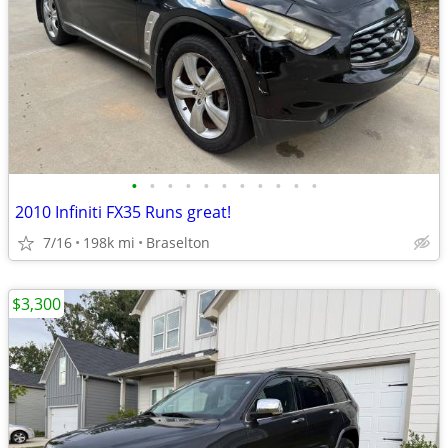
•
•
•
•
•
•
•
•
•
•
•
2010 Infiniti FX35 Runs great!
7/16
198k mi
Braselton
$3,300