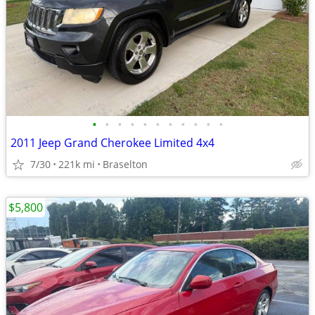
•
•
•
•
•
•
•
•
•
•
•
2011 Jeep Grand Cherokee Limited 4x4
7/30
221k mi
Braselton
$5,800