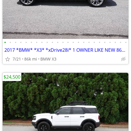
•
•
•
•
•
•
•
•
•
•
•
•
•
•
•
•
•
•
•
•
•
•
•
•
2017 *BMW* *X3* *xDrive28i* 1 OWNER LIKE NEW 86K MILES
7/21
86k mi
BMW X3
$24,500