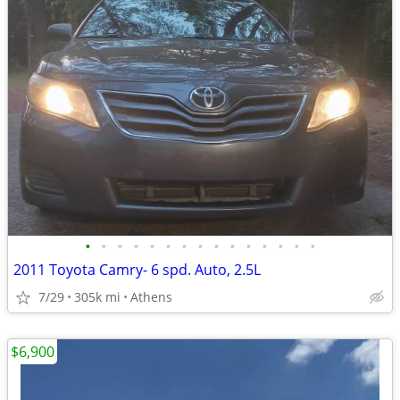
•
•
•
•
•
•
•
•
•
•
•
•
•
•
•
2011 Toyota Camry- 6 spd. Auto, 2.5L
7/29
305k mi
Athens
$6,900