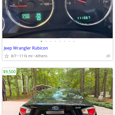
•
•
•
•
•
•
•
•
Jeep Wrangler Rubicon
8/7
111k mi
Athens
$9,500