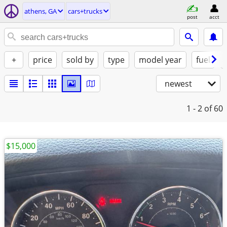
athens, GA
cars+trucks
post
acct
+
price
sold by
type
model year
fuel
newest
1 - 2
of 60
$15,000