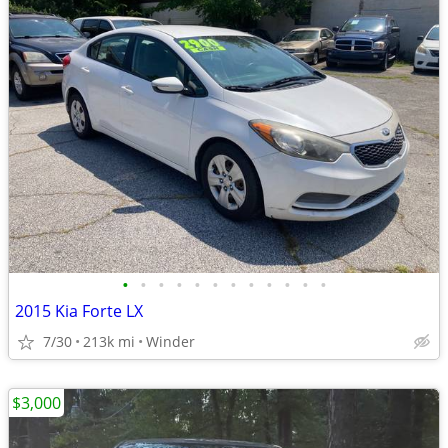
•
•
•
•
•
•
•
•
•
•
•
•
2015 Kia Forte LX
7/30
213k mi
Winder
$3,000