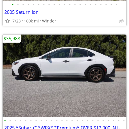
•
•
•
•
•
•
•
•
•
•
•
•
•
•
•
•
•
•
•
•
•
2005 Saturn Ion
7/23
169k mi
Winder
$35,988
•
•
•
•
•
•
•
•
•
•
•
•
•
•
•
•
•
•
•
•
•
•
•
•
2025 *Subaru* *WRX* *Premium* OVER $12,000 IN UPGRADES