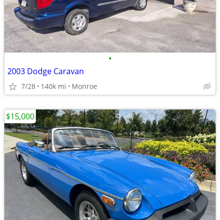
•
2003 Dodge Caravan
7/28
140k mi
Monroe
$15,000