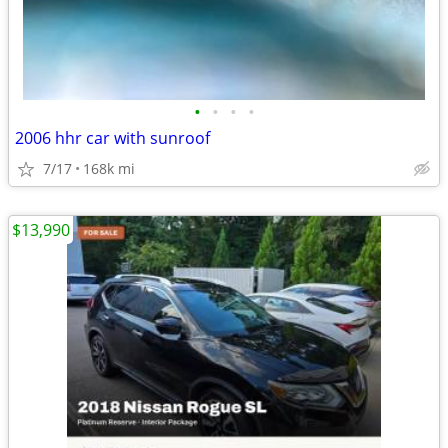
•
•
•
•
2006 hhr car with sunroof
7/17
168k mi
$13,990