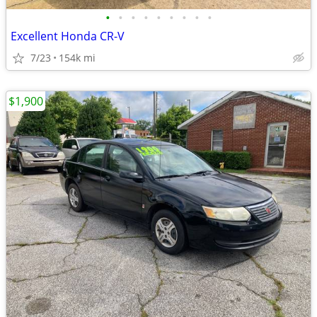
•
•
•
•
•
•
•
•
•
Excellent Honda CR-V
7/23
154k mi
$1,900