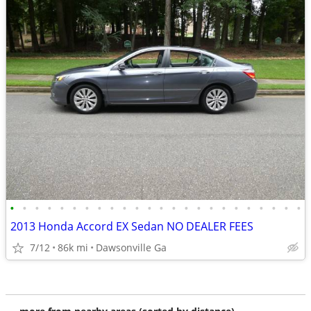
•
•
•
•
•
•
•
•
•
•
•
•
•
•
•
•
•
•
•
•
•
•
•
•
2013 Honda Accord EX Sedan NO DEALER FEES
7/12
86k mi
Dawsonville Ga