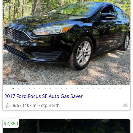
•
•
•
•
•
•
•
•
•
•
•
•
•
•
•
•
•
•
•
•
•
2017 Ford Focus SE Auto Gas Saver
8/6
110k mi
otp north
$2,350