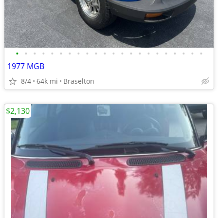
•
•
•
•
•
•
•
•
•
•
•
•
•
•
•
•
•
•
•
•
•
•
1977 MGB
8/4
64k mi
Braselton
$2,130