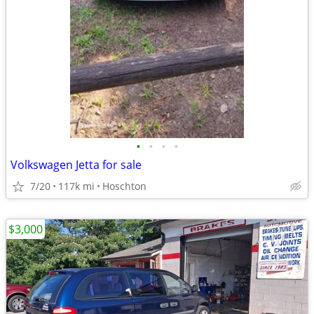
•
•
•
•
Volkswagen Jetta for sale
7/20
117k mi
Hoschton
$3,000