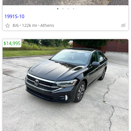
•
•
•
•
1991S-10
8/6
122k mi
Athens
$14,995