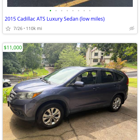
•
•
•
•
•
•
•
•
2015 Cadillac ATS Luxury Sedan (low miles)
7/26
110k mi
$11,000