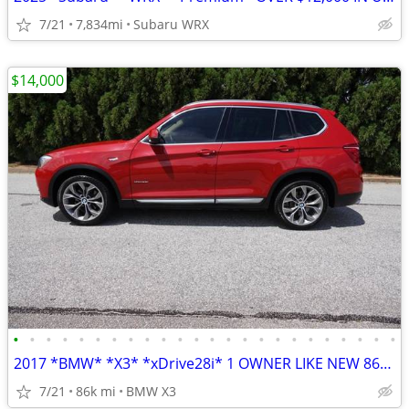
7/21
7,834mi
Subaru WRX
$14,000
•
•
•
•
•
•
•
•
•
•
•
•
•
•
•
•
•
•
•
•
•
•
•
•
2017 *BMW* *X3* *xDrive28i* 1 OWNER LIKE NEW 86K MILES
7/21
86k mi
BMW X3