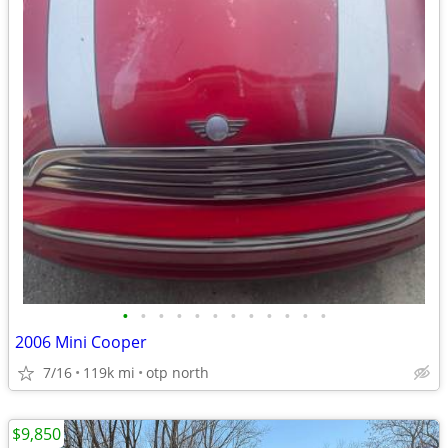
•
•
•
•
•
•
•
•
•
•
•
•
2006 Mini Cooper
7/16
119k mi
otp north
$9,850