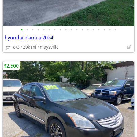
•
•
•
•
•
•
•
•
•
•
•
•
•
•
•
•
•
•
hyundai elantra 2024
8/3
29k mi
maysville
$2,500