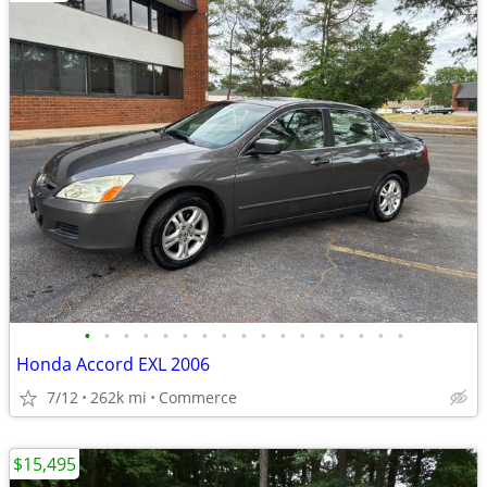
•
•
•
•
•
•
•
•
•
•
•
•
•
•
•
•
•
Honda Accord EXL 2006
7/12
262k mi
Commerce
$15,495