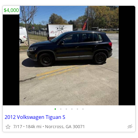
$4,000
•
•
•
•
•
•
2012 Volkswagen Tiguan S
7/17
184k mi
Norcross, GA 30071