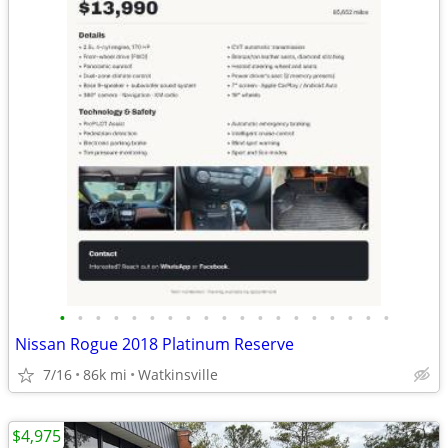
•
•
•
•
•
•
•
•
•
•
•
•
•
•
•
•
•
•
•
Nissan Rogue 2018 Platinum Reserve
7/16
86k mi
Watkinsville
$4,975