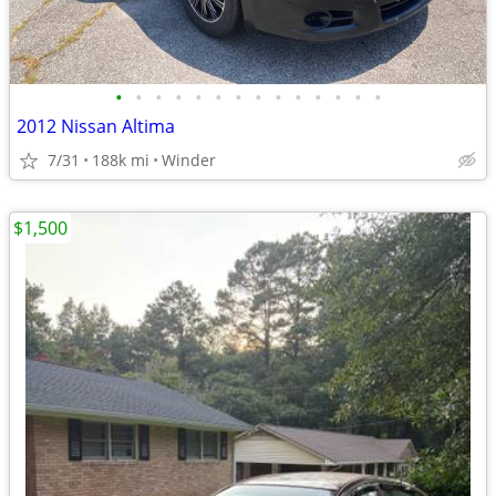
•
•
•
•
•
•
•
•
•
•
•
•
•
•
2012 Nissan Altima
7/31
188k mi
Winder
$1,500