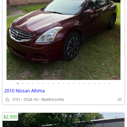
•
•
•
•
•
•
•
•
•
•
•
•
•
•
•
•
•
•
•
2010 Nissan Altima
7/31
252k mi
Watkinsville
$2,900