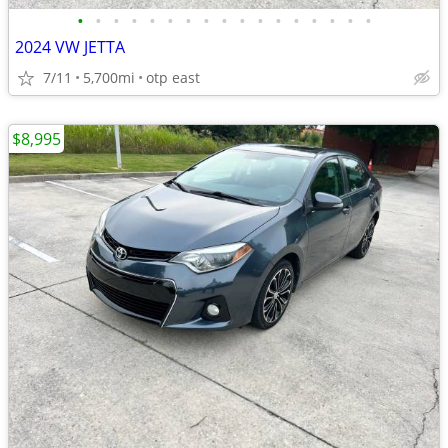
•
•
•
•
•
•
•
•
•
•
•
•
•
•
•
•
•
2024 VW JETTA
7/11
5,700mi
otp east
$8,995