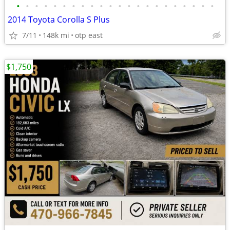
•
•
•
•
•
•
•
•
•
•
•
•
•
•
•
•
•
•
•
•
•
•
2014 Toyota Corolla S Plus
7/11
148k mi
otp east
$1,750