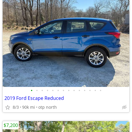
•
•
•
•
•
•
•
•
•
•
•
•
•
•
2019 Ford Escape Reduced
8/3
90k mi
otp north
$7,200