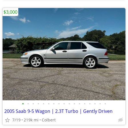
$3,000
•
•
•
•
•
•
•
•
•
•
•
•
•
•
•
•
•
2005 Saab 9-5 Wagon | 2.3T Turbo | Gently Driven
7/19
219k mi
Colbert