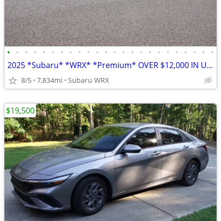
•
•
•
•
•
•
•
•
•
•
•
•
•
•
•
•
•
•
•
•
•
•
•
•
2025 *Subaru* *WRX* *Premium* OVER $12,000 IN UPGRADES
8/5
7,834mi
Subaru WRX
$19,500