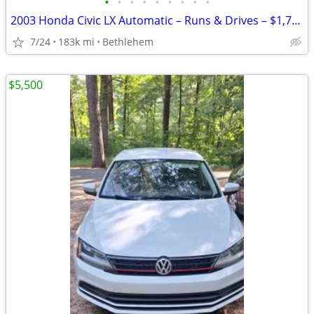
•
•
•
•
•
•
•
•
•
2003 Honda Civic LX Automatic – Runs & Drives – $1,750
7/24
183k mi
Bethlehem
$5,500