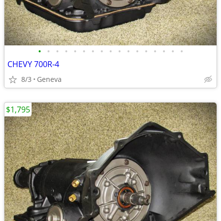
•
•
•
•
•
•
•
•
•
•
•
•
•
•
•
•
•
CHEVY 700R-4
8/3
Geneva
$1,795