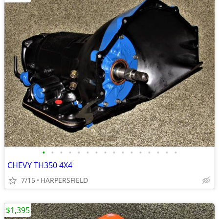
•
•
•
•
•
•
•
•
•
•
•
•
•
•
•
•
CHEVY TH350 4X4
7/15
HARPERSFIELD
$1,395