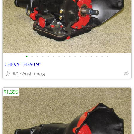
•
•
•
•
•
•
•
•
•
•
•
•
•
•
•
•
CHEVY TH350 9"
8/1
Austinburg
$1,395