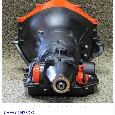
•
•
•
•
•
•
•
•
•
•
•
•
•
CHEVY TH350 O