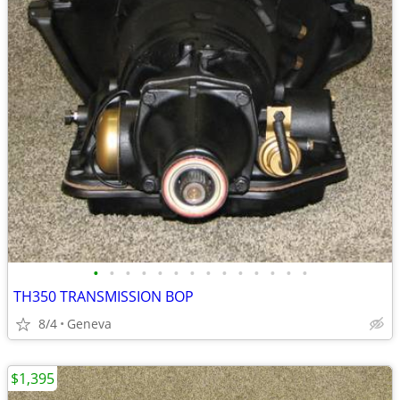
•
•
•
•
•
•
•
•
•
•
•
•
•
•
TH350 TRANSMISSION BOP
8/4
Geneva
$1,395