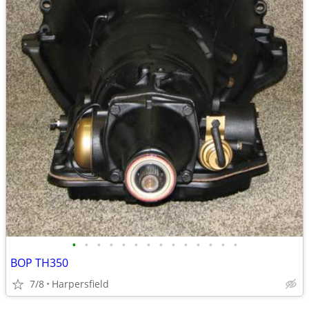
•
•
•
•
•
•
•
•
•
•
•
•
•
•
BOP TH350
7/8
Harpersfield