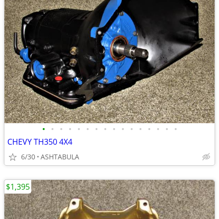
•
•
•
•
•
•
•
•
•
•
•
•
•
•
•
•
CHEVY TH350 4X4
6/30
ASHTABULA
$1,395