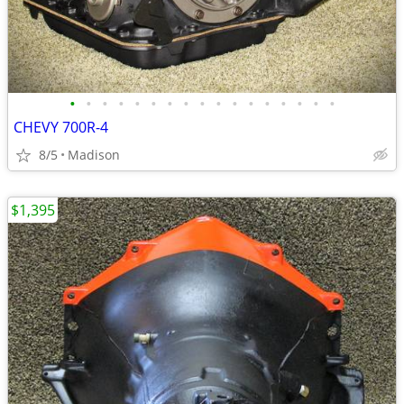
•
•
•
•
•
•
•
•
•
•
•
•
•
•
•
•
•
CHEVY 700R-4
8/5
Madison
$1,395