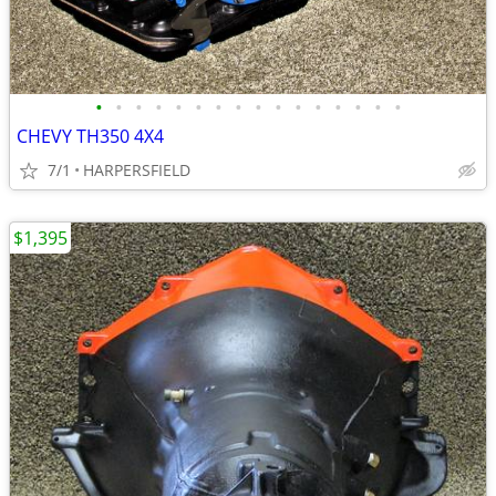
•
•
•
•
•
•
•
•
•
•
•
•
•
•
•
•
CHEVY TH350 4X4
7/1
HARPERSFIELD
$1,395