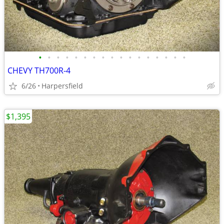
•
•
•
•
•
•
•
•
•
•
•
•
•
•
•
•
•
CHEVY TH700R-4
6/26
Harpersfield
$1,395