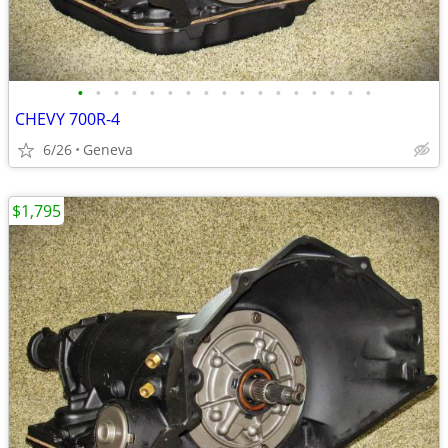
•
•
•
•
•
•
•
•
•
•
•
•
•
•
•
•
•
CHEVY 700R-4
6/26
Geneva
$1,795