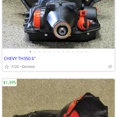
•
•
•
•
•
•
•
•
•
•
•
•
•
CHEVY TH350 6"
7/26
Geneva
$1,395