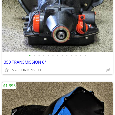
•
•
•
•
•
•
•
•
•
•
•
•
•
350 TRANSMISSION 6"
7/28
UNIONVILLE
$1,395