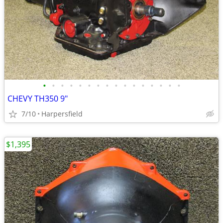
•
•
•
•
•
•
•
•
•
•
•
•
•
•
•
•
CHEVY TH350 9"
7/10
Harpersfield
$1,395