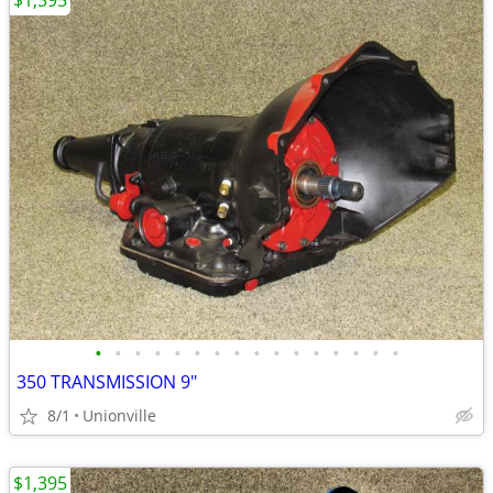
$1,395
•
•
•
•
•
•
•
•
•
•
•
•
•
•
•
•
350 TRANSMISSION 9"
8/1
Unionville
$1,395