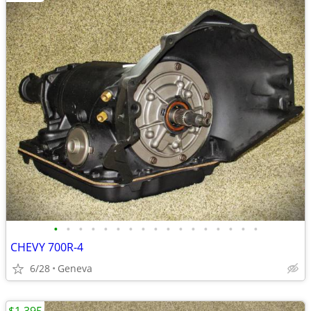
•
•
•
•
•
•
•
•
•
•
•
•
•
•
•
•
•
CHEVY 700R-4
6/28
Geneva