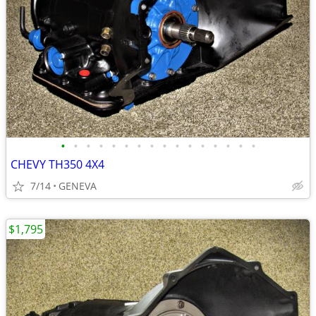
•
•
•
•
•
•
•
•
•
•
•
•
•
•
•
•
CHEVY TH350 4X4
7/14
GENEVA
$1,795