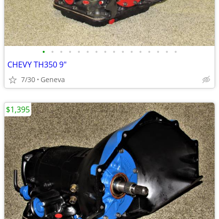
•
•
•
•
•
•
•
•
•
•
•
•
•
•
•
•
CHEVY TH350 9"
7/30
Geneva
$1,395