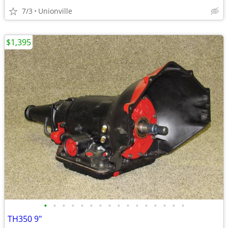
7/3
Unionville
$1,395
•
•
•
•
•
•
•
•
•
•
•
•
•
•
•
•
TH350 9"