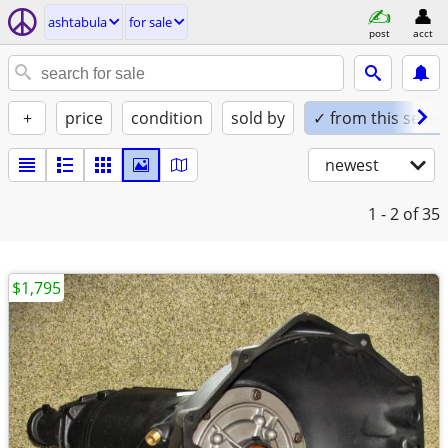
ashtabula
for sale
post
acct
+
price
condition
sold by
✓ from this seller
newest
1 - 2
of 35
$1,795