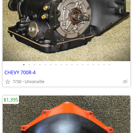
•
•
•
•
•
•
•
•
•
•
•
•
•
•
•
•
•
CHEVY 700R-4
7/30
Unionville
$1,395