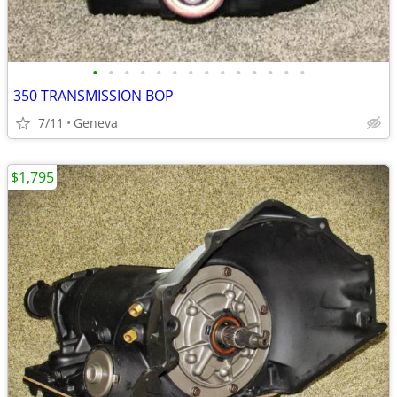
•
•
•
•
•
•
•
•
•
•
•
•
•
•
350 TRANSMISSION BOP
7/11
Geneva
$1,795