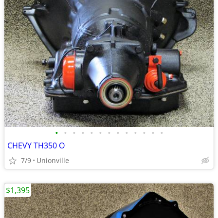
•
•
•
•
•
•
•
•
•
•
•
•
•
CHEVY TH350 O
7/9
Unionville
$1,395