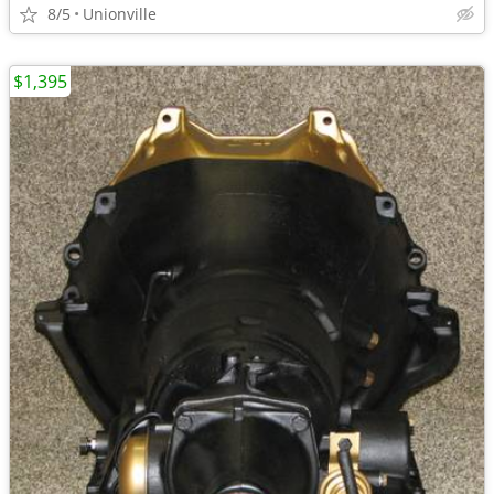
8/5
Unionville
$1,395