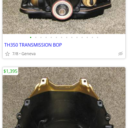
•
•
•
•
•
•
•
•
•
•
•
•
•
•
TH350 TRANSMISSION BOP
7/8
Geneva
$1,395