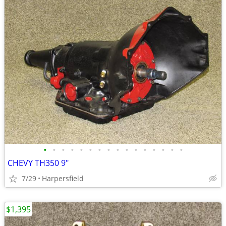
•
•
•
•
•
•
•
•
•
•
•
•
•
•
•
•
CHEVY TH350 9"
7/29
Harpersfield
$1,395