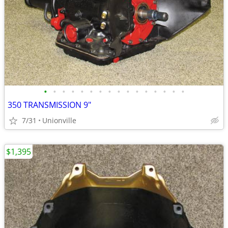
•
•
•
•
•
•
•
•
•
•
•
•
•
•
•
•
350 TRANSMISSION 9"
7/31
Unionville
$1,395