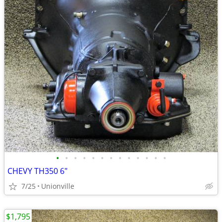
•
•
•
•
•
•
•
•
•
•
•
•
•
CHEVY TH350 6"
7/25
Unionville
$1,795