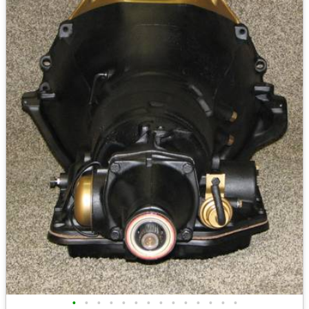
•
•
•
•
•
•
•
•
•
•
•
•
•
•