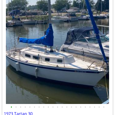
•
•
•
•
•
•
•
•
•
•
•
•
•
•
•
•
•
•
•
•
•
1973 Tartan 30