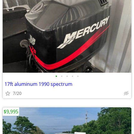
•
•
•
•
•
17ft aluminum 1990 spectrum
7/20
$9,995