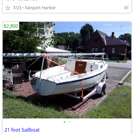
7/23
Fairport Harbor
$2,800
•
•
21 foot Sailboat