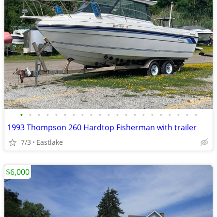
•
•
•
•
•
•
•
•
•
•
•
•
•
•
•
•
•
•
•
•
•
1993 Thompson 260 Hardtop Fisherman with trailer
7/3
Eastlake
$6,000