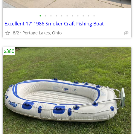
•
•
•
•
•
•
•
•
•
•
•
Excellent 17' 1986 Smoker Craft Fishing Boat
8/2
Portage Lakes, Ohio
$380