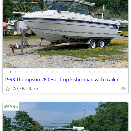
•
•
•
•
•
•
•
•
•
•
•
•
•
•
•
•
•
•
•
•
•
•
1993 Thompson 260 Hardtop Fisherman with trailer
7/3
Eastlake
$9,995