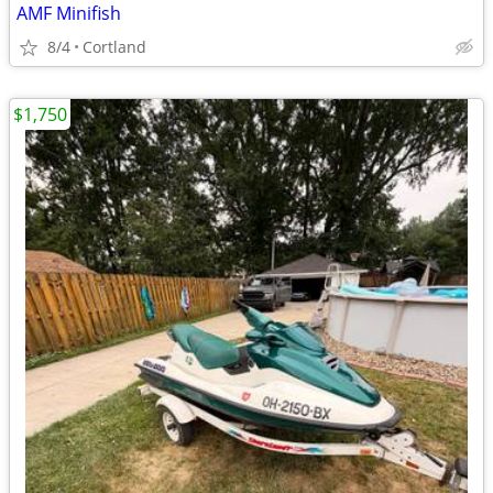
AMF Minifish
8/4
Cortland
$1,750