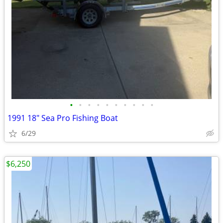
•
•
•
•
•
•
•
•
•
•
1991 18" Sea Pro Fishing Boat
6/29
$6,250