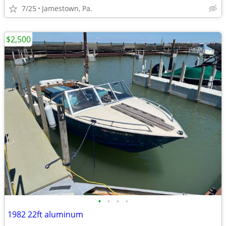
7/25
Jamestown, Pa.
$2,500
•
•
•
•
1982 22ft aluminum