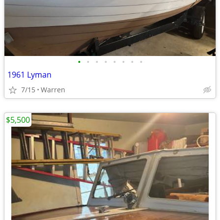
•
•
•
•
•
•
•
•
1961 Lyman
7/15
Warren
$5,500