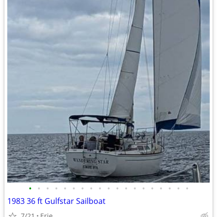
•
•
•
•
•
•
•
•
•
•
•
•
•
•
•
•
•
•
•
1983 36 ft Gulfstar Sailboat
7/21
Erie