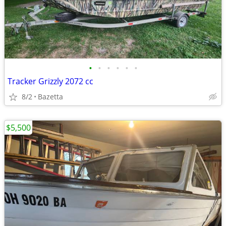
•
•
•
•
•
•
Tracker Grizzly 2072 cc
8/2
Bazetta
$5,500