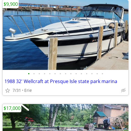
$9,900
•
•
•
•
•
•
•
•
•
•
•
•
•
•
•
1988 32' Wellcraft at Presque Isle state park marina
7/31
Erie
$17,000