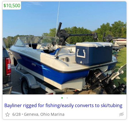
$10,500
•
•
Bayliner rigged for fishing/easily converts to ski/tubing
6/28
Geneva, Ohio Marina