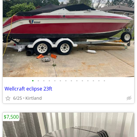
•
•
•
•
•
•
•
•
•
•
•
•
•
•
Wellcraft eclipse 23ft
6/25
Kirtland
$7,500