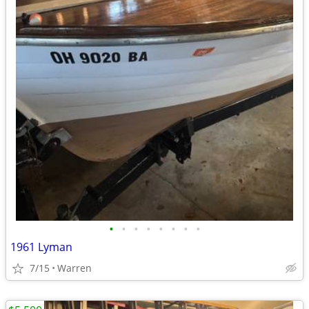
•
•
•
•
•
•
•
•
1961 Lyman
7/15
Warren