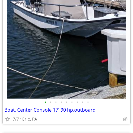
•
•
•
•
•
•
•
•
•
Boat, Center Console 17' 90 hp.outboard
7/7
Erie, PA