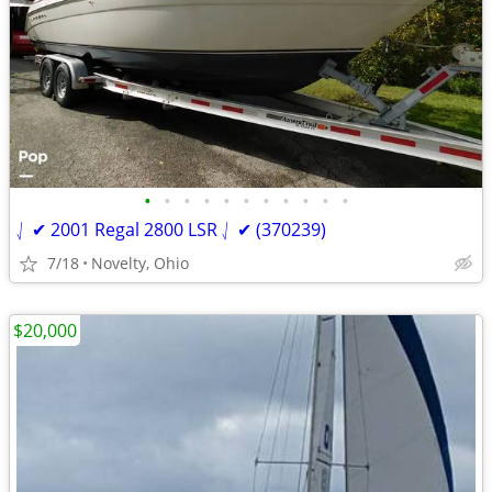
•
•
•
•
•
•
•
•
•
•
•
⎷ ✔ 2001 Regal 2800 LSR ⎷ ✔ (370239)
7/18
Novelty, Ohio
$20,000