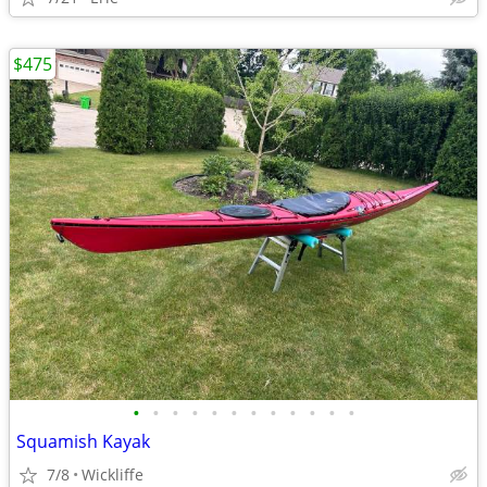
$475
•
•
•
•
•
•
•
•
•
•
•
•
Squamish Kayak
7/8
Wickliffe