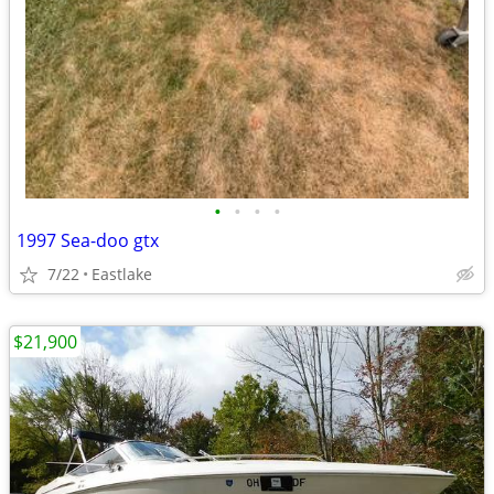
•
•
•
•
1997 Sea-doo gtx
7/22
Eastlake
$21,900