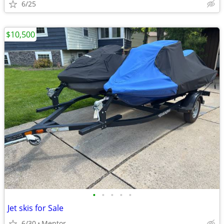
6/25
$10,500
•
•
•
•
•
Jet skis for Sale
6/30
Mentor