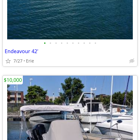
•
•
•
•
•
•
•
•
•
•
Endeavour 42'
7/27
Erie
$10,000