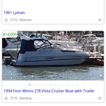
1961 Lyman
7/15
Warren
$14,000
•
•
•
•
•
•
•
•
•
•
•
•
1994 Four Winns 278 Vista Cruiser Boat with Trailer
7/15
Geneva