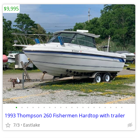
$9,995
•
•
•
•
•
•
•
•
•
•
•
•
•
•
•
•
•
•
•
•
1993 Thompson 260 Fishermen Hardtop with trailer
7/3
Eastlake