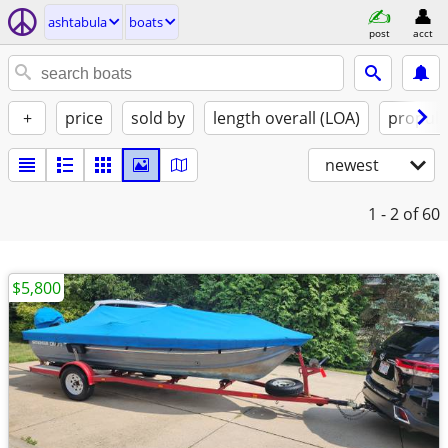
ashtabula
boats
post
acct
+
price
sold by
length overall (LOA)
propuls
newest
1 - 2
of 60
$5,800