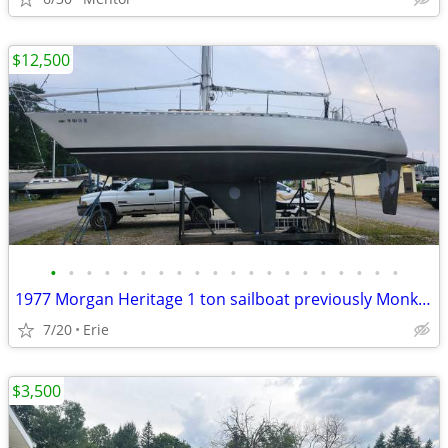
$12,500
•
•
•
•
•
•
•
•
•
•
•
•
•
•
•
•
•
•
•
•
1977 Morgan Heritage 1 ton sailboat previously Monkeyface
7/20
Erie
$3,500