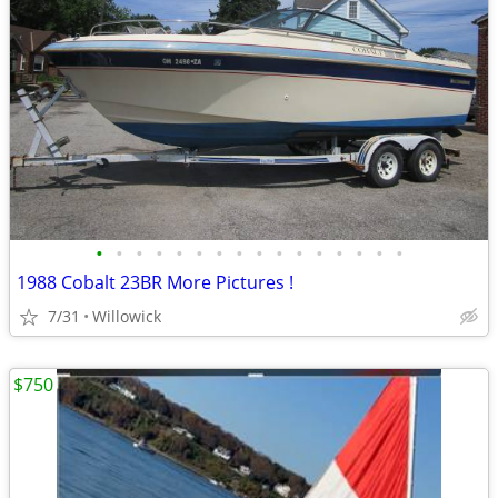
•
•
•
•
•
•
•
•
•
•
•
•
•
•
•
•
1988 Cobalt 23BR More Pictures !
7/31
Willowick
$750