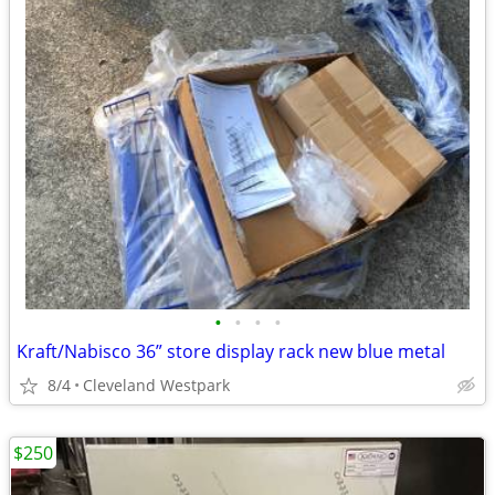
•
•
•
•
Kraft/Nabisco 36” store display rack new blue metal
8/4
Cleveland Westpark
$250