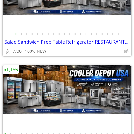
•
•
•
•
•
•
•
•
•
•
•
•
•
•
•
•
•
•
•
•
Salad Sandwich Prep Table Refrigerator RESTAURANT EQUIPMENT More photo
7/30
100% NEW
$1,199
•
•
•
•
•
•
•
•
•
•
•
•
•
•
•
•
•
•
•
•
•
•
•
•