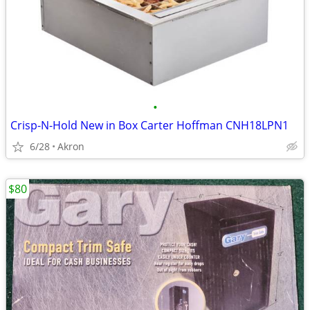
•
Crisp-N-Hold New in Box Carter Hoffman CNH18LPN1
6/28
Akron
$80