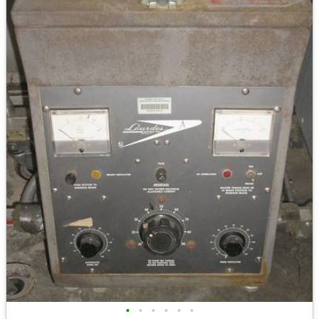
•
•
•
•
•
•