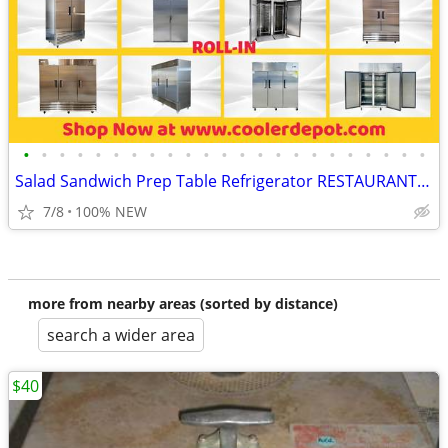
•
•
•
•
•
•
•
•
•
•
•
•
•
•
•
•
•
•
•
•
•
•
•
Salad Sandwich Prep Table Refrigerator RESTAURANT EQUIPMENT More photo
7/8
100% NEW
more from nearby areas (sorted by distance)
search a wider area
$40