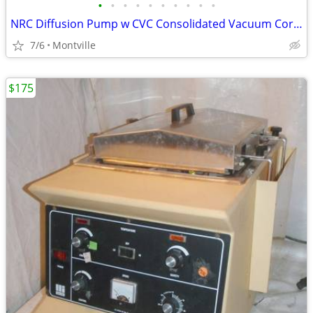
•
•
•
•
•
•
•
•
•
•
NRC Diffusion Pump w CVC Consolidated Vacuum Corporation
7/6
Montville
$175