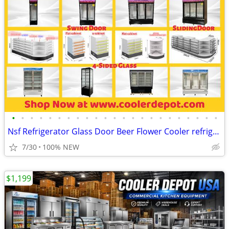
•
•
•
•
•
•
•
•
•
•
•
•
•
•
•
•
•
•
•
•
•
•
•
Nsf Refrigerator Glass Door Beer Flower Cooler refrigerators RESTAURAN
7/30
100% NEW
$1,199