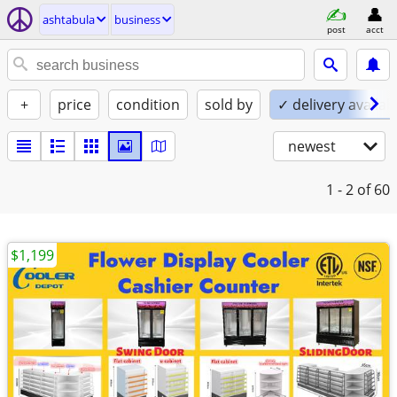
ashtabula
business
post
acct
+
price
condition
sold by
✓ delivery availab
newest
1 - 2
of 60
$1,199