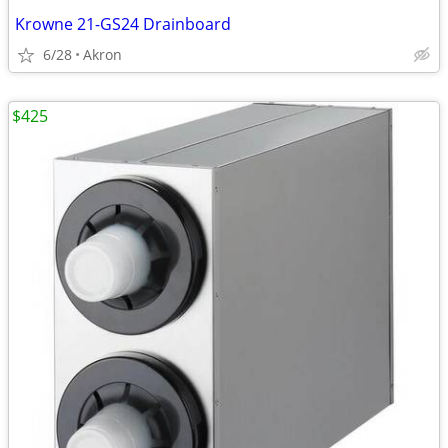
Krowne 21-GS24 Drainboard
6/28
Akron
$425