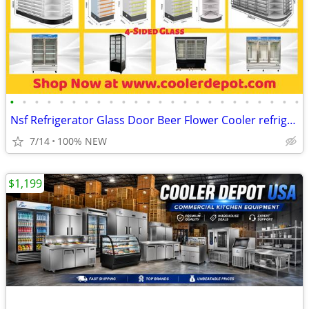
•
•
•
•
•
•
•
•
•
•
•
•
•
•
•
•
•
•
•
•
•
•
•
•
Nsf Refrigerator Glass Door Beer Flower Cooler refrigerators RESTAURAN
7/14
100% NEW
$1,199