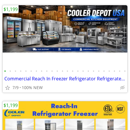
$1,199
•
•
•
•
•
•
•
•
•
•
•
•
•
•
•
•
•
•
•
•
•
•
•
•
Commercial Reach In Freezer Refrigerator Refrigerated Cooler RESTAURAN
7/9
100% NEW
$1,199