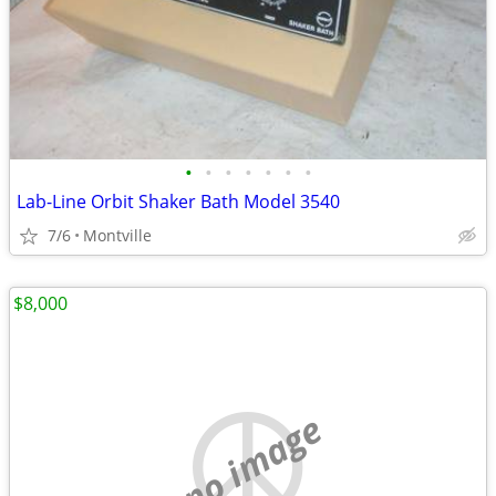
•
•
•
•
•
•
•
Lab-Line Orbit Shaker Bath Model 3540
7/6
Montville
$8,000
no image