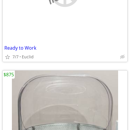
Ready to Work
7/7
Euclid
$875