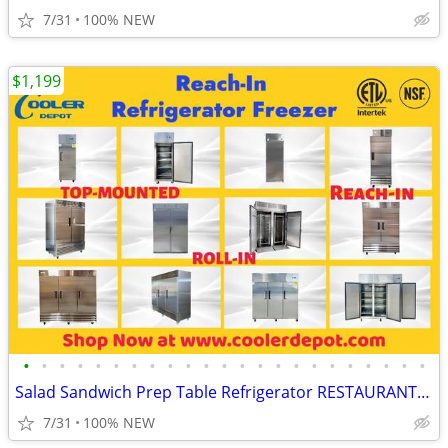
7/31
100% NEW
$1,199
•
•
•
•
•
•
•
•
•
•
•
•
•
•
•
•
•
•
•
•
•
•
•
Salad Sandwich Prep Table Refrigerator RESTAURANT EQUIPMENT More photo
7/31
100% NEW