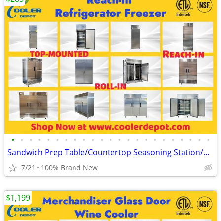
•
•
•
•
•
•
•
•
•
•
•
•
•
•
•
•
•
•
•
•
•
•
•
Sandwich Prep Table/Countertop Seasoning Station/Buffet Cold Table
7/21
100% Brand New
$1,199