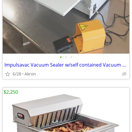
•
•
•
Impulsavac Vacuum Sealer w/self contained Vacuum Pump Gas Flush Impuls
6/28
Akron
$2,250