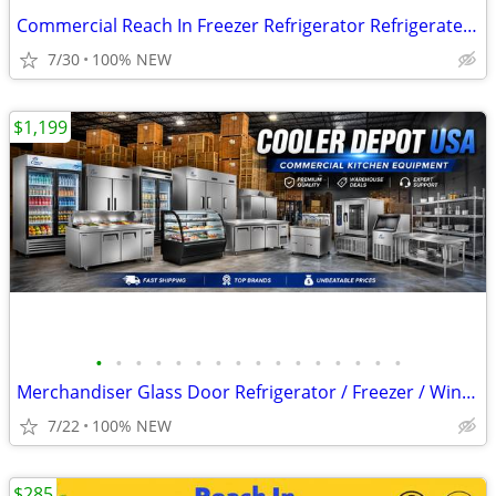
Commercial Reach In Freezer Refrigerator Refrigerated Cooler RESTAURAN
7/30
100% NEW
$1,199
•
•
•
•
•
•
•
•
•
•
•
•
•
•
•
•
Merchandiser Glass Door Refrigerator / Freezer / Wine Cooler
7/22
100% NEW
$285