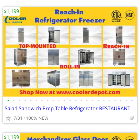
$1,199
•
•
•
•
•
•
•
•
•
•
•
•
•
•
•
•
•
•
•
•
•
•
•
Salad Sandwich Prep Table Refrigerator RESTAURANT EQUIPMENT More photo
7/31
100% NEW
$1,199