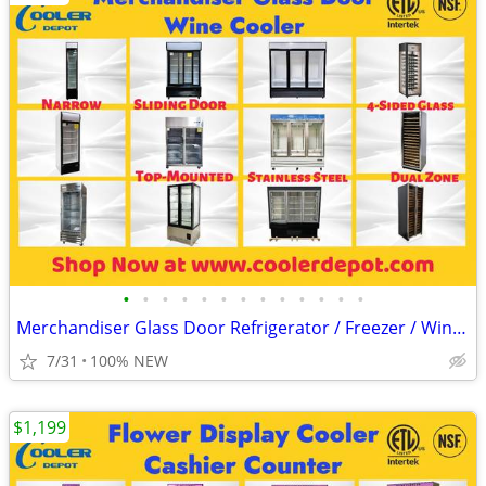
•
•
•
•
•
•
•
•
•
•
•
•
•
Merchandiser Glass Door Refrigerator / Freezer / Wine Cooler
7/31
100% NEW
$1,199