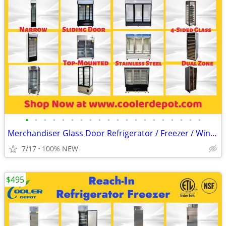
•
•
•
•
•
•
•
•
•
•
•
•
•
•
•
•
•
•
•
•
Merchandiser Glass Door Refrigerator / Freezer / Wine Cooler
7/17
100% NEW
$495