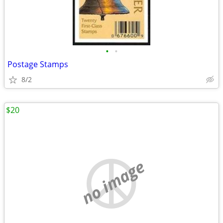
•
•
Postage Stamps
8/2
$20
no image