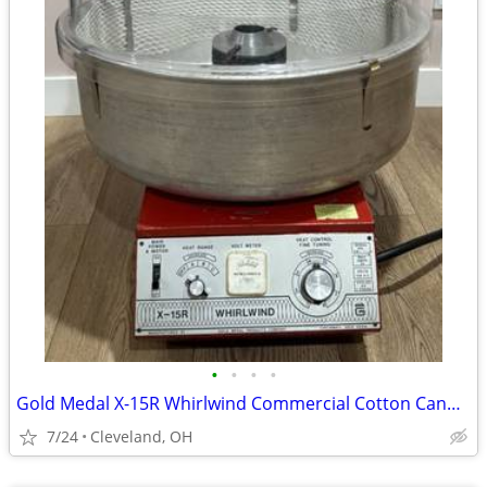
•
•
•
•
Gold Medal X-15R Whirlwind Commercial Cotton Candy Machine w/ Dome
7/24
Cleveland, OH