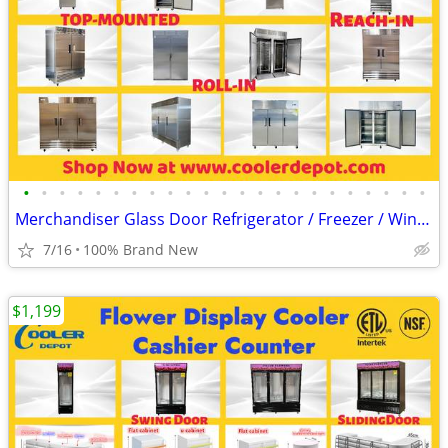
•
•
•
•
•
•
•
•
•
•
•
•
•
•
•
•
•
•
•
•
•
•
•
Merchandiser Glass Door Refrigerator / Freezer / Wine Cooler
7/16
100% Brand New
$1,199