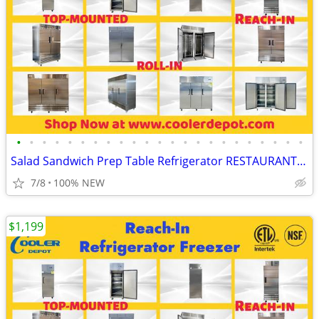
•
•
•
•
•
•
•
•
•
•
•
•
•
•
•
•
•
•
•
•
•
•
•
Salad Sandwich Prep Table Refrigerator RESTAURANT EQUIPMENT More photo
7/8
100% NEW
$1,199