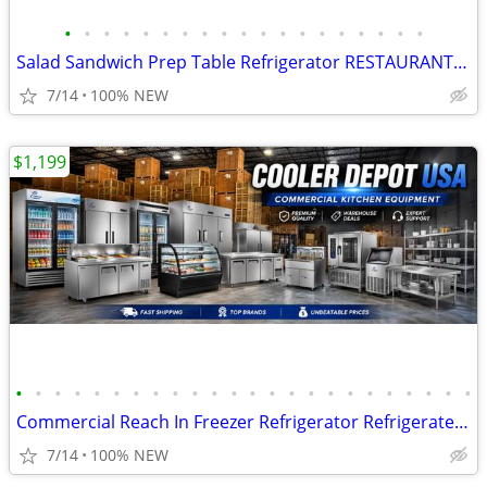
•
•
•
•
•
•
•
•
•
•
•
•
•
•
•
•
•
•
•
Salad Sandwich Prep Table Refrigerator RESTAURANT EQUIPMENT More photo
7/14
100% NEW
$1,199
•
•
•
•
•
•
•
•
•
•
•
•
•
•
•
•
•
•
•
•
•
•
•
•
Commercial Reach In Freezer Refrigerator Refrigerated Cooler RESTAURAN
7/14
100% NEW