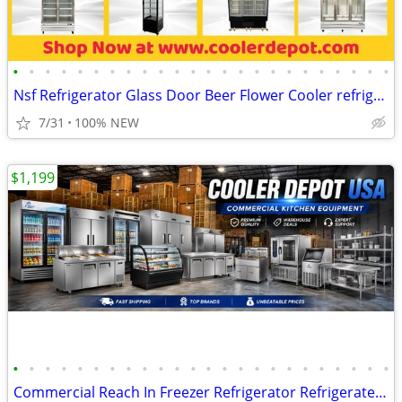
•
•
•
•
•
•
•
•
•
•
•
•
•
•
•
•
•
•
•
•
•
•
•
•
Nsf Refrigerator Glass Door Beer Flower Cooler refrigerators RESTAURAN
7/31
100% NEW
$1,199
•
•
•
•
•
•
•
•
•
•
•
•
•
•
•
•
•
•
•
•
•
•
•
•
Commercial Reach In Freezer Refrigerator Refrigerated Cooler RESTAURAN