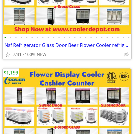
•
•
•
•
•
•
•
•
•
•
•
•
•
•
•
•
•
•
•
•
•
•
•
•
Nsf Refrigerator Glass Door Beer Flower Cooler refrigerators RESTAURAN
7/31
100% NEW
$1,199