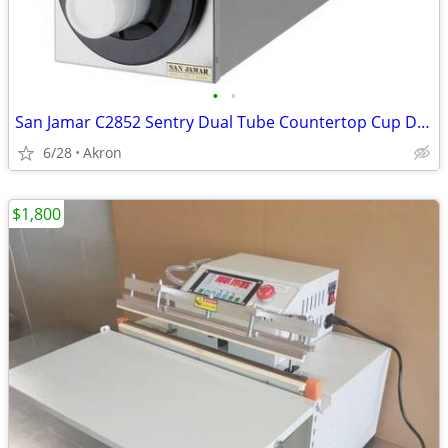
•
•
San Jamar C2852 Sentry Dual Tube Countertop Cup Dispenser New In Box F
6/28
Akron
$1,800