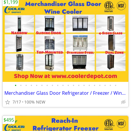
$1,199
•
•
•
•
•
•
•
•
•
•
•
•
•
•
•
•
•
•
•
•
Merchandiser Glass Door Refrigerator / Freezer / Wine Cooler
7/17
100% NEW
$495