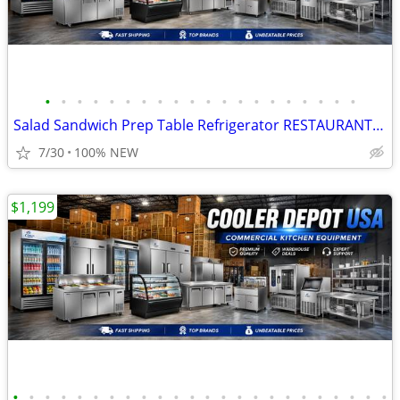
•
•
•
•
•
•
•
•
•
•
•
•
•
•
•
•
•
•
•
•
Salad Sandwich Prep Table Refrigerator RESTAURANT EQUIPMENT More photo
7/30
100% NEW
$1,199
•
•
•
•
•
•
•
•
•
•
•
•
•
•
•
•
•
•
•
•
•
•
•
•