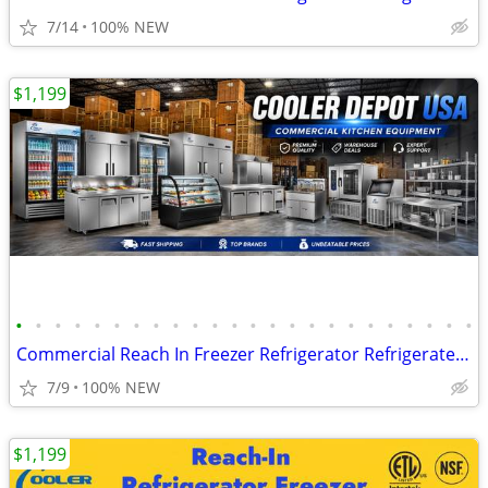
7/14
100% NEW
$1,199
•
•
•
•
•
•
•
•
•
•
•
•
•
•
•
•
•
•
•
•
•
•
•
•
Commercial Reach In Freezer Refrigerator Refrigerated Cooler RESTAURAN
7/9
100% NEW
$1,199