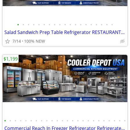
•
•
•
•
•
•
•
•
•
•
•
•
•
•
•
•
•
•
•
Salad Sandwich Prep Table Refrigerator RESTAURANT EQUIPMENT More photo
7/14
100% NEW
$1,199
•
•
•
•
•
•
•
•
•
•
•
•
•
•
•
•
•
•
•
•
•
•
•
•
Commercial Reach In Freezer Refrigerator Refrigerated Cooler RESTAURAN