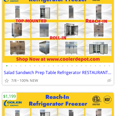
•
•
•
•
•
•
•
•
•
•
•
•
•
•
•
•
•
•
•
•
•
•
•
Salad Sandwich Prep Table Refrigerator RESTAURANT EQUIPMENT More photo
7/8
100% NEW
$1,199