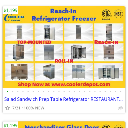
$1,199
•
•
•
•
•
•
•
•
•
•
•
•
•
•
•
•
•
•
•
•
•
•
•
Salad Sandwich Prep Table Refrigerator RESTAURANT EQUIPMENT More photo
7/31
100% NEW
$1,199