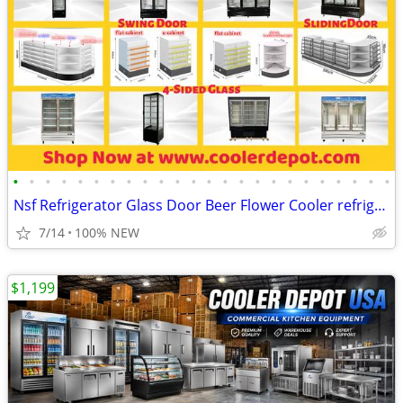
•
•
•
•
•
•
•
•
•
•
•
•
•
•
•
•
•
•
•
•
•
•
•
•
Nsf Refrigerator Glass Door Beer Flower Cooler refrigerators RESTAURAN
7/14
100% NEW
$1,199