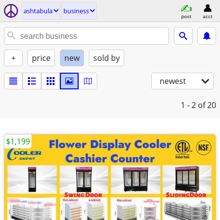
ashtabula
business
post
acct
+
price
new
sold by
newest
1 - 2
of 20
$1,199