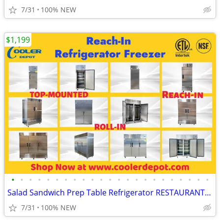
7/31
100% NEW
$1,199
•
•
•
•
•
•
•
•
•
•
•
•
•
•
•
•
•
•
•
•
•
•
•
Salad Sandwich Prep Table Refrigerator RESTAURANT EQUIPMENT More photo
7/31
100% NEW