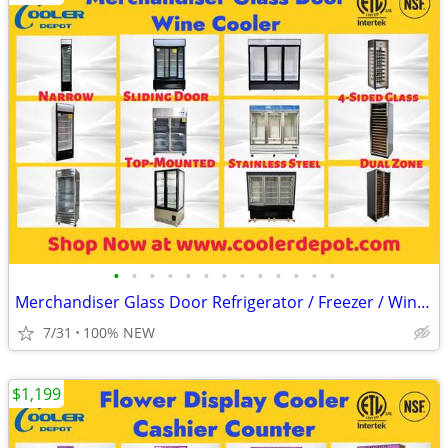
•
•
•
•
•
•
•
•
•
•
•
•
•
Merchandiser Glass Door Refrigerator / Freezer / Wine Cooler
7/31
100% NEW
$1,199