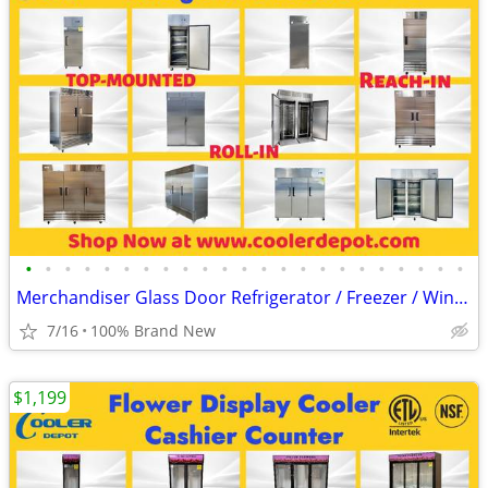
•
•
•
•
•
•
•
•
•
•
•
•
•
•
•
•
•
•
•
•
•
•
•
Merchandiser Glass Door Refrigerator / Freezer / Wine Cooler
7/16
100% Brand New
$1,199