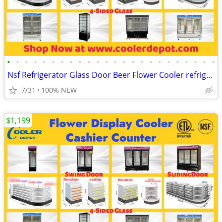
•
•
•
•
•
•
•
•
•
•
•
•
•
•
•
•
•
•
•
•
•
•
•
•
Nsf Refrigerator Glass Door Beer Flower Cooler refrigerators RESTAURAN
7/31
100% NEW
$1,199