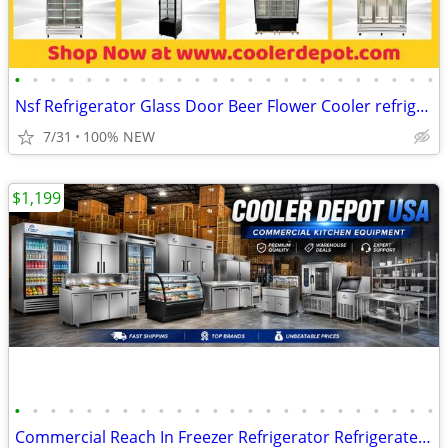
•
•
•
•
•
•
•
•
•
•
•
•
•
•
•
•
•
•
•
•
•
•
•
•
Nsf Refrigerator Glass Door Beer Flower Cooler refrigerators RESTAURAN
7/31
100% NEW
$1,199
•
•
•
•
•
•
•
•
•
•
•
•
•
•
•
•
•
•
•
•
•
•
•
•
Commercial Reach In Freezer Refrigerator Refrigerated Cooler RESTAURAN