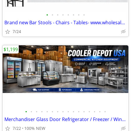
•
•
•
•
•
•
•
•
Brand new Bar Stools - Chairs - Tables- www.wholesalebarstoolclub.com
7/24
$1,199
•
•
•
•
•
•
•
•
•
•
•
•
•
•
•
•
Merchandiser Glass Door Refrigerator / Freezer / Wine Cooler
7/22
100% NEW