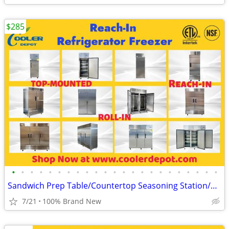
$285
•
•
•
•
•
•
•
•
•
•
•
•
•
•
•
•
•
•
•
•
•
•
•
Sandwich Prep Table/Countertop Seasoning Station/Buffet Cold Table
7/21
100% Brand New