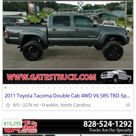
•
•
•
•
•
•
•
•
•
•
•
•
•
•
•
•
•
•
•
•
•
•
•
•
2011 Toyota Tacoma Double Cab 4WD V6 SR5 TRD-Sport *Gray* LIFTED
8/5
227k mi
Franklin, North Carolina
$15,295