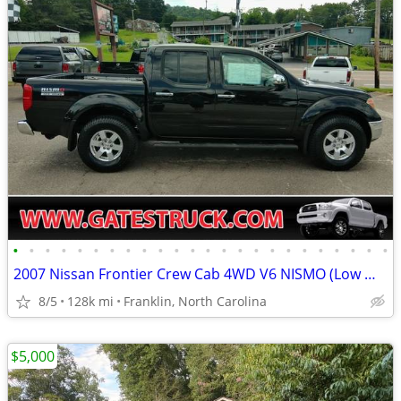
•
•
•
•
•
•
•
•
•
•
•
•
•
•
•
•
•
•
•
•
•
•
•
•
2007 Nissan Frontier Crew Cab 4WD V6 NISMO (Low Miles) *Black*
8/5
128k mi
Franklin, North Carolina
$5,000