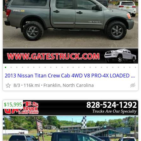
•
•
•
•
•
•
•
•
•
•
•
•
•
•
•
•
•
•
•
•
•
•
•
•
2013 Nissan Titan Crew Cab 4WD V8 PRO-4X LOADED *Gray*
8/3
116k mi
Franklin, North Carolina
$15,995