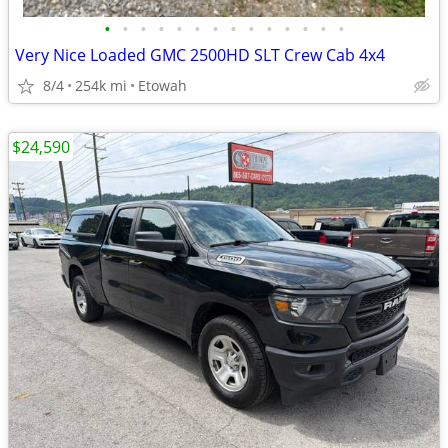
•
•
•
•
•
•
•
•
•
•
•
•
•
•
Very Nice Loaded GMC 2500HD SLT Crew Cab 4x4
8/4
254k mi
Etowah
$24,590