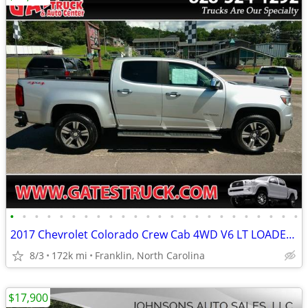
•
•
•
•
•
•
•
•
•
•
•
•
•
•
•
•
•
•
•
•
•
•
•
•
2017 Chevrolet Colorado Crew Cab 4WD V6 LT LOADED *Silver*
8/3
172k mi
Franklin, North Carolina
$17,900