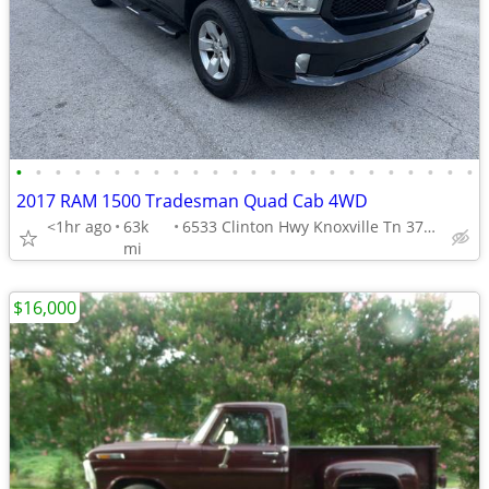
•
•
•
•
•
•
•
•
•
•
•
•
•
•
•
•
•
•
•
•
•
•
•
•
2017 RAM 1500 Tradesman Quad Cab 4WD
<1hr ago
63k
6533 Clinton Hwy Knoxville Tn 37912
mi
$16,000