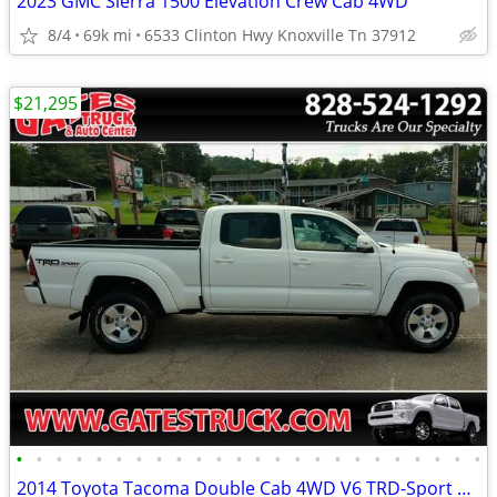
2023 GMC Sierra 1500 Elevation Crew Cab 4WD
8/4
69k mi
6533 Clinton Hwy Knoxville Tn 37912
$21,295
•
•
•
•
•
•
•
•
•
•
•
•
•
•
•
•
•
•
•
•
•
•
•
•
2014 Toyota Tacoma Double Cab 4WD V6 TRD-Sport *White*