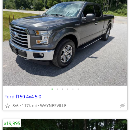
•
•
•
•
•
•
Ford f150 4x4 5.0
8/6
117k mi
WAYNESVILLE
$19,995