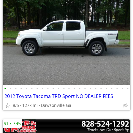
•
•
•
•
•
•
•
•
•
•
•
•
•
•
•
•
•
•
•
•
•
•
•
•
2012 Toyota Tacoma TRD Sport NO DEALER FEES
8/5
127k mi
Dawsonville Ga
$17,795