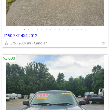
•
•
•
•
•
•
•
•
•
•
•
•
•
•
•
F150 SXT 4X4 2012
8/6
200k mi
Candler
$3,000