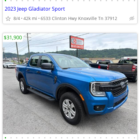
•
•
•
•
•
•
•
•
•
•
•
•
•
•
•
•
•
•
•
•
•
•
•
•
2023 Jeep Gladiator Sport
8/4
42k mi
6533 Clinton Hwy Knoxville Tn 37912
$31,900
•
•
•
•
•
•
•
•
•
•
•
•
•
•
•
•
•
•
•
•
•
•
•
•