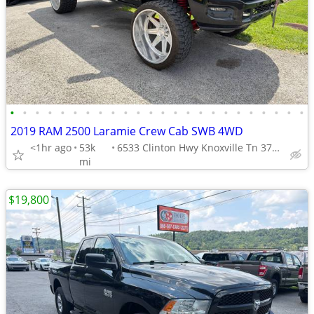
•
•
•
•
•
•
•
•
•
•
•
•
•
•
•
•
•
•
•
•
•
•
•
•
2019 RAM 2500 Laramie Crew Cab SWB 4WD
<1hr ago
53k
6533 Clinton Hwy Knoxville Tn 37912
mi
$19,800