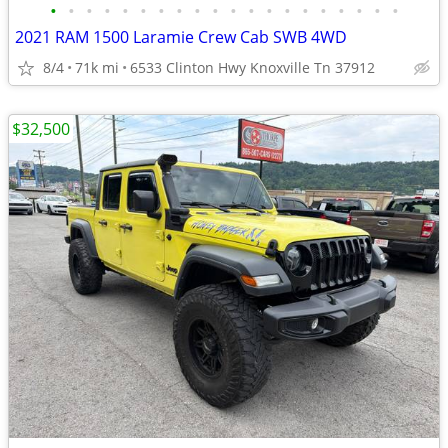
•
•
•
•
•
•
•
•
•
•
•
•
•
•
•
•
•
•
•
•
2021 RAM 1500 Laramie Crew Cab SWB 4WD
8/4
71k mi
6533 Clinton Hwy Knoxville Tn 37912
$32,500