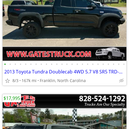
•
•
•
•
•
•
•
•
•
•
•
•
•
•
•
•
•
•
•
•
•
•
•
•
2013 Toyota Tundra Doublecab 4WD 5.7 V8 SR5 TRD-Rock Warrior *Black*
8/3
167k mi
Franklin, North Carolina
$17,995