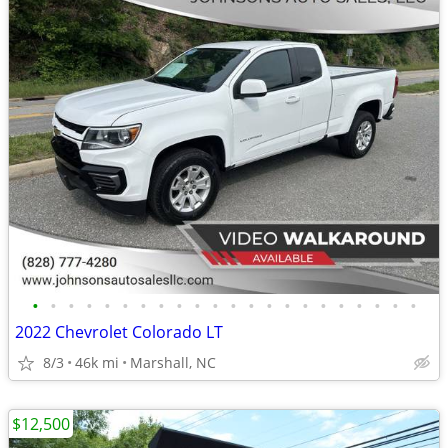
•
•
•
•
•
•
•
•
•
•
•
•
•
•
•
•
•
•
•
•
•
•
2022 Chevrolet Colorado LT
8/3
46k mi
Marshall, NC
$12,500