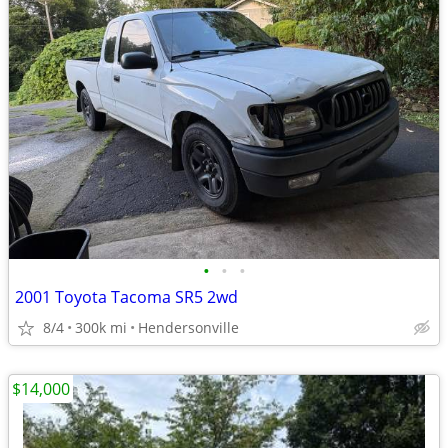
•
•
•
2001 Toyota Tacoma SR5 2wd
8/4
300k mi
Hendersonville
$14,000