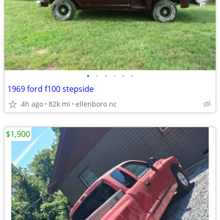
•
•
•
•
•
•
1969 ford f100 stepside
4h ago
82k mi
ellenboro nc
$1,900