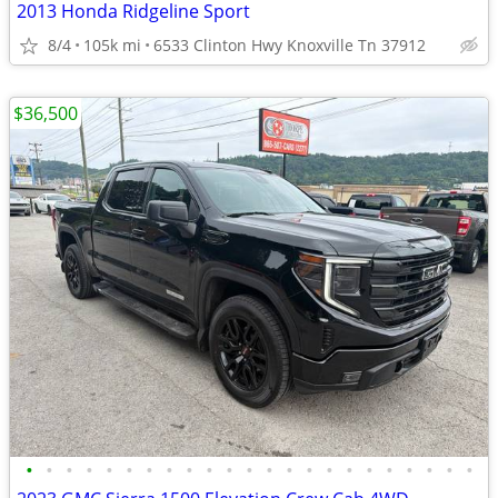
2013 Honda Ridgeline Sport
8/4
105k mi
6533 Clinton Hwy Knoxville Tn 37912
$36,500
•
•
•
•
•
•
•
•
•
•
•
•
•
•
•
•
•
•
•
•
•
•
•