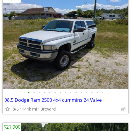
•
•
•
•
•
•
•
•
•
•
•
•
•
•
•
98.5 Dodge Ram 2500 4x4 cummins 24 Valve
8/6
144k mi
Brevard
$21,900