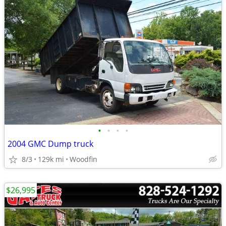
•
•
•
•
2004 GMC Dump truck
8/3
129k mi
Woodfin
$26,995