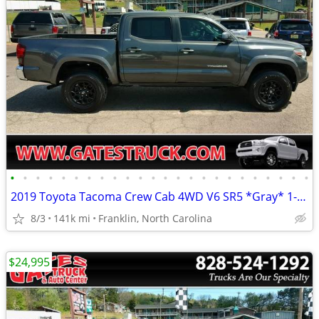
•
•
•
•
•
•
•
•
•
•
•
•
•
•
•
•
•
•
•
•
•
•
•
•
2019 Toyota Tacoma Crew Cab 4WD V6 SR5 *Gray* 1-Owner
8/3
141k mi
Franklin, North Carolina
$24,995