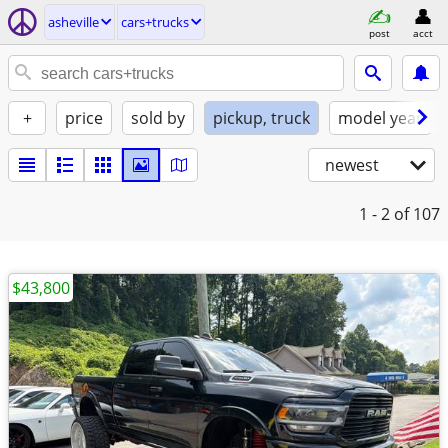
asheville
cars+trucks
post
acct
+
price
sold by
pickup, truck
model year
newest
1 - 2
of 107
$43,800