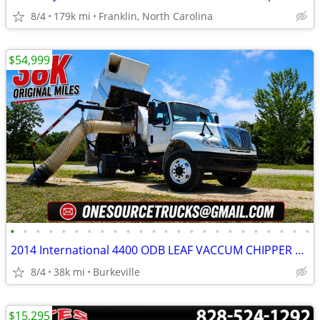
8/4
179k mi
Franklin, North Carolina
$54,999
•
•
•
•
•
•
•
•
•
•
•
•
•
•
•
•
•
•
•
•
•
•
•
•
2014 International 4400 ODB LEAF VACCUM CHIPPER DUMP TRUCK 38K MIL
8/4
38k mi
Burkeville
$15,295