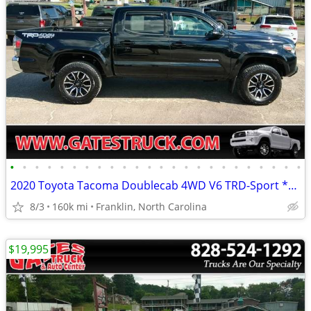
•
•
•
•
•
•
•
•
•
•
•
•
•
•
•
•
•
•
•
•
•
•
•
•
2020 Toyota Tacoma Doublecab 4WD V6 TRD-Sport *Black*
8/3
160k mi
Franklin, North Carolina
$19,995