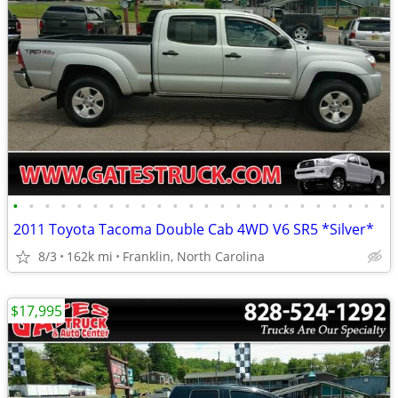
•
•
•
•
•
•
•
•
•
•
•
•
•
•
•
•
•
•
•
•
•
•
•
•
2011 Toyota Tacoma Double Cab 4WD V6 SR5 *Silver*
8/3
162k mi
Franklin, North Carolina
$17,995