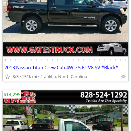
•
•
•
•
•
•
•
•
•
•
•
•
•
•
•
•
•
•
•
•
•
•
•
•
2013 Nissan Titan Crew Cab 4WD 5.6L V8 SV *Black*
8/3
151k mi
Franklin, North Carolina
$14,295