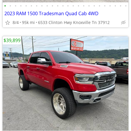
•
•
•
•
•
•
•
•
•
•
•
•
•
•
•
•
•
•
•
•
•
•
•
•
2023 RAM 1500 Tradesman Quad Cab 4WD
8/4
95k mi
6533 Clinton Hwy Knoxville Tn 37912
$39,899