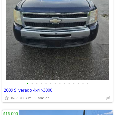
•
•
•
•
•
•
•
•
•
•
•
•
•
•
2009 Silverado 4x4 $3000
8/6
200k mi
Candler
$16,000