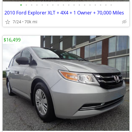
•
•
•
•
•
•
•
•
•
•
•
•
•
•
•
•
•
•
2010 Ford Explorer XLT + 4X4 + 1 Owner + 70,000 Miles
7/24
70k mi
$16,499