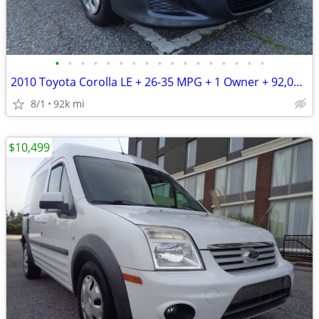
•
•
•
•
•
•
•
•
•
•
•
•
•
•
•
•
•
2010 Toyota Corolla LE + 26-35 MPG + 1 Owner + 92,000 Miles
8/1
92k mi
$10,499