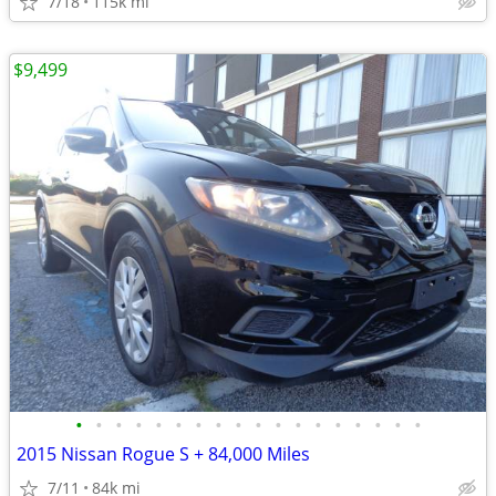
7/18
115k mi
$9,499
•
•
•
•
•
•
•
•
•
•
•
•
•
•
•
•
•
•
2015 Nissan Rogue S + 84,000 Miles
7/11
84k mi