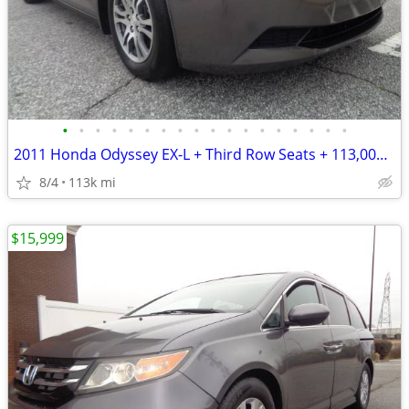
•
•
•
•
•
•
•
•
•
•
•
•
•
•
•
•
•
•
2011 Honda Odyssey EX-L + Third Row Seats + 113,000 Miles
8/4
113k mi
$15,999