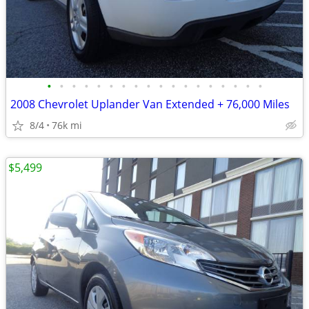
•
•
•
•
•
•
•
•
•
•
•
•
•
•
•
•
•
•
2008 Chevrolet Uplander Van Extended + 76,000 Miles
8/4
76k mi
$5,499