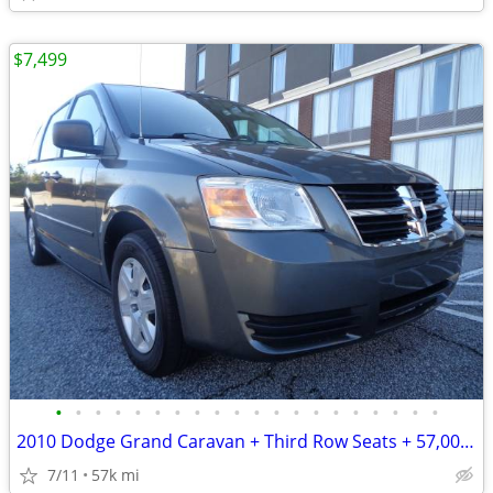
$7,499
•
•
•
•
•
•
•
•
•
•
•
•
•
•
•
•
•
•
•
•
2010 Dodge Grand Caravan + Third Row Seats + 57,000 Miles
7/11
57k mi