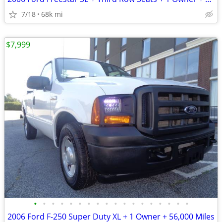
7/18
68k mi
$7,999
•
•
•
•
•
•
•
•
•
•
•
•
•
•
•
•
•
•
2006 Ford F-250 Super Duty XL + 1 Owner + 56,000 Miles