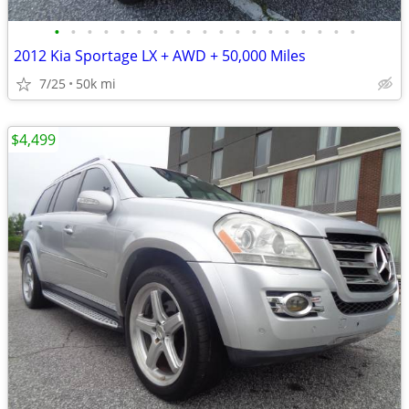
•
•
•
•
•
•
•
•
•
•
•
•
•
•
•
•
•
•
•
2012 Kia Sportage LX + AWD + 50,000 Miles
7/25
50k mi
$4,499