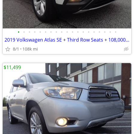
•
•
•
•
•
•
•
•
•
•
•
•
•
•
•
•
•
•
•
2019 Volkswagen Atlas SE + Third Row Seats + 108,000 Miles
8/1
108k mi
$11,499