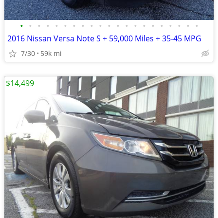
•
•
•
•
•
•
•
•
•
•
•
•
•
•
•
•
•
•
•
•
•
2016 Nissan Versa Note S + 59,000 Miles + 35-45 MPG
7/30
59k mi
$14,499