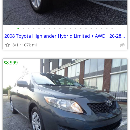
•
•
•
•
•
•
•
•
•
•
•
•
•
•
•
•
•
•
•
2008 Toyota Highlander Hybrid Limited + AWD +26-28MPG + 107,000 Miles
8/1
107k mi
$8,999