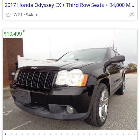
2017 Honda Odyssey EX + Third Row Seats + 94,000 Miles
7/21
94k mi
$10,499
•
•
•
•
•
•
•
•
•
•
•
•
•
•
•
•
•
•
•
•
•
•
•
•