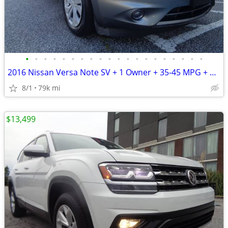
•
•
•
•
•
•
•
•
•
•
•
•
•
•
•
•
•
•
•
•
2016 Nissan Versa Note SV + 1 Owner + 35-45 MPG + 79,000 Miles
8/1
79k mi
$13,499