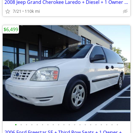
2008 Jeep Grand Cherokee Laredo + Diesel + 1 Owner + 110,000 Miles
7/21
110k mi
$6,499
•
•
•
•
•
•
•
•
•
•
•
•
•
•
•
•
•
•
•
•
2006 Ford Freestar SE + Third Row Seats + 1 Owner + 68,000 Miles