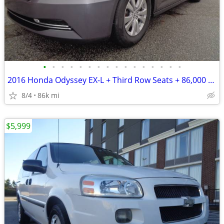
•
•
•
•
•
•
•
•
•
•
•
•
•
•
•
•
2016 Honda Odyssey EX-L + Third Row Seats + 86,000 Miles
8/4
86k mi
$5,999