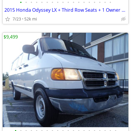
•
•
•
•
•
•
•
•
•
•
•
•
•
•
•
•
•
•
2015 Honda Odyssey LX + Third Row Seats + 1 Owner + 52,000 Miles
7/23
52k mi
$9,499
•
•
•
•
•
•
•
•
•
•
•
•
•
•
•
•
•
•
•
•