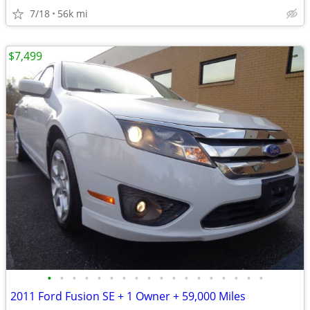
7/18
56k mi
$7,499
•
•
•
•
•
•
•
•
•
•
•
•
•
•
•
•
•
•
2011 Ford Fusion SE + 1 Owner + 59,000 Miles