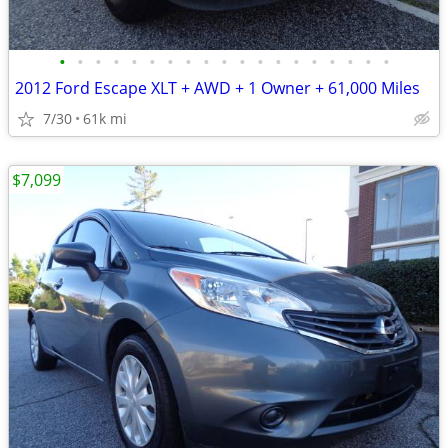
•
•
•
•
•
•
•
•
•
•
•
•
•
•
•
•
•
•
•
2012 Ford Escape XLT + AWD + 1 Owner + 61,000 Miles
7/30
61k mi
$7,099