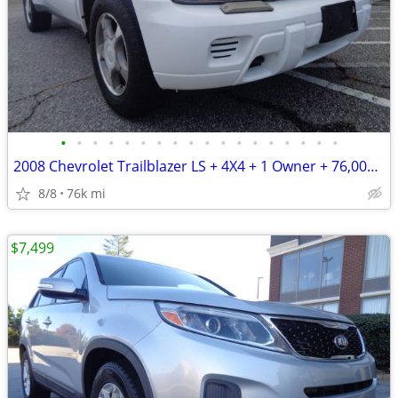
•
•
•
•
•
•
•
•
•
•
•
•
•
•
•
•
•
•
2008 Chevrolet Trailblazer LS + 4X4 + 1 Owner + 76,000 Miles
8/8
76k mi
$7,499