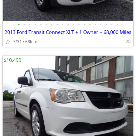
•
•
•
•
•
•
•
•
•
•
•
•
•
•
•
•
•
•
•
2013 Ford Transit Connect XLT + 1 Owner + 68,000 Miles
7/31
68k mi
$10,499