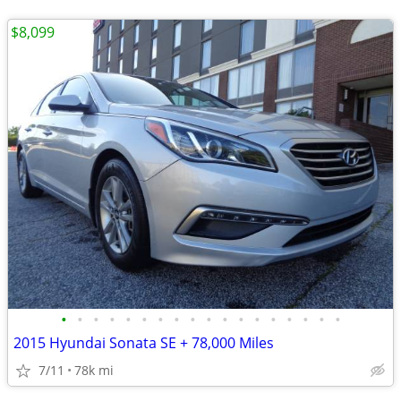
$8,099
•
•
•
•
•
•
•
•
•
•
•
•
•
•
•
•
•
•
2015 Hyundai Sonata SE + 78,000 Miles
7/11
78k mi