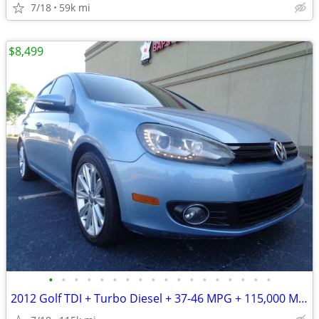
7/18
59k mi
$8,499
•
•
•
•
•
•
•
•
•
•
•
•
•
•
•
•
•
•
2012 Golf TDI + Turbo Diesel + 37-46 MPG + 115,000 Miles