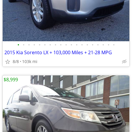
•
•
•
•
•
•
•
•
•
•
•
•
•
•
•
•
•
•
•
2015 Kia Sorento LX + 103,000 Miles + 21-28 MPG
8/8
103k mi
$8,999