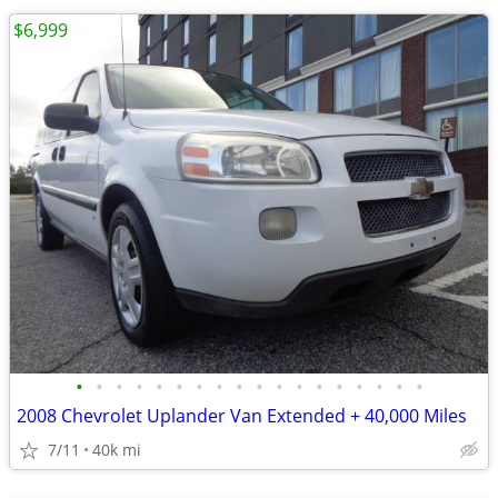
$6,999
•
•
•
•
•
•
•
•
•
•
•
•
•
•
•
•
•
•
2008 Chevrolet Uplander Van Extended + 40,000 Miles
7/11
40k mi