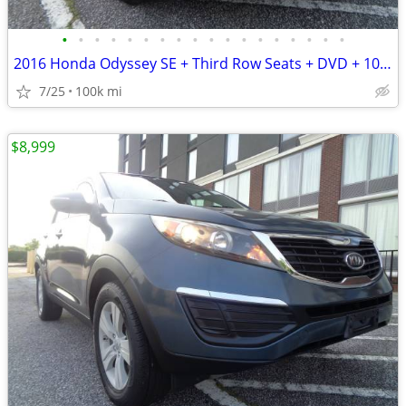
•
•
•
•
•
•
•
•
•
•
•
•
•
•
•
•
•
•
2016 Honda Odyssey SE + Third Row Seats + DVD + 100,000 Miles
7/25
100k mi
$8,999