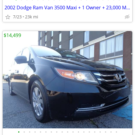
2002 Dodge Ram Van 3500 Maxi + 1 Owner + 23,000 Miles
7/23
23k mi
$14,499
•
•
•
•
•
•
•
•
•
•
•
•
•
•
•
•
•
•
•