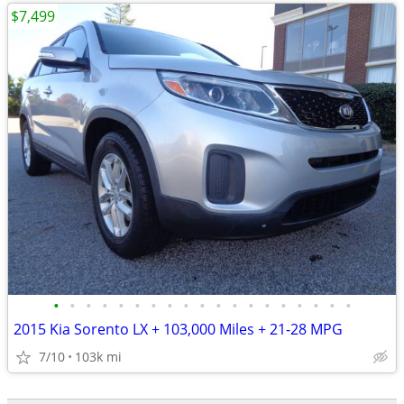
$7,499
•
•
•
•
•
•
•
•
•
•
•
•
•
•
•
•
•
•
•
2015 Kia Sorento LX + 103,000 Miles + 21-28 MPG
7/10
103k mi