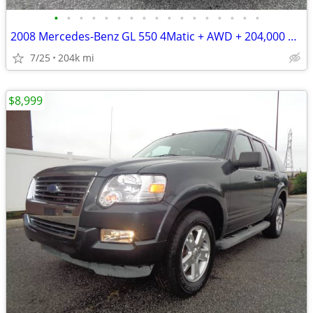
•
•
•
•
•
•
•
•
•
•
•
•
•
•
•
•
•
2008 Mercedes-Benz GL 550 4Matic + AWD + 204,000 Miles
7/25
204k mi
$8,999