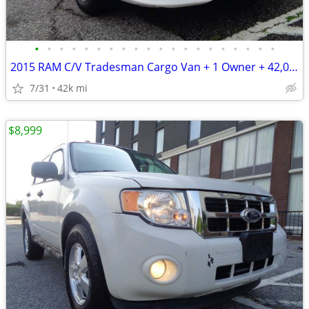
•
•
•
•
•
•
•
•
•
•
•
•
•
•
•
•
•
•
•
•
2015 RAM C/V Tradesman Cargo Van + 1 Owner + 42,000 Miles
7/31
42k mi
$8,999