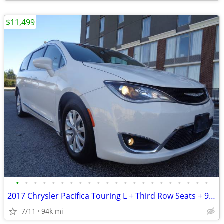
$11,499
•
•
•
•
•
•
•
•
•
•
•
•
•
•
•
•
•
•
•
•
•
•
2017 Chrysler Pacifica Touring L + Third Row Seats + 94,000 Miles
7/11
94k mi