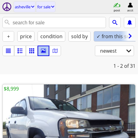
asheville
for sale
post
acct
+
price
condition
sold by
✓ from this seller
newest
1 - 2
of 31
$8,999