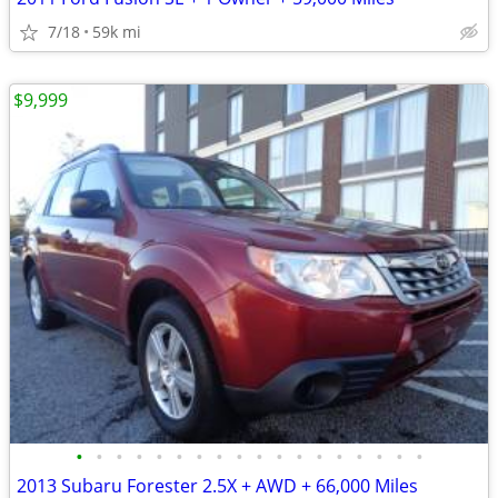
7/18
59k mi
$9,999
•
•
•
•
•
•
•
•
•
•
•
•
•
•
•
•
•
•
2013 Subaru Forester 2.5X + AWD + 66,000 Miles