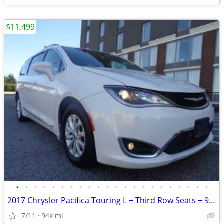
$11,499
•
•
•
•
•
•
•
•
•
•
•
•
•
•
•
•
•
•
•
•
•
•
2017 Chrysler Pacifica Touring L + Third Row Seats + 94,000 Miles
7/11
94k mi