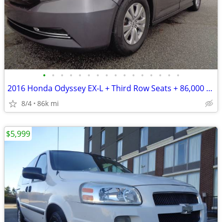
•
•
•
•
•
•
•
•
•
•
•
•
•
•
•
•
2016 Honda Odyssey EX-L + Third Row Seats + 86,000 Miles
8/4
86k mi
$5,999