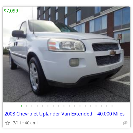
$7,099
•
•
•
•
•
•
•
•
•
•
•
•
•
•
•
•
•
•
2008 Chevrolet Uplander Van Extended + 40,000 Miles
7/11
40k mi