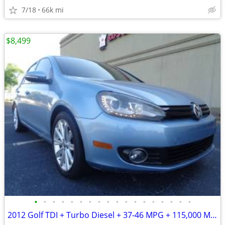
7/18
66k mi
$8,499
•
•
•
•
•
•
•
•
•
•
•
•
•
•
•
•
•
•
2012 Golf TDI + Turbo Diesel + 37-46 MPG + 115,000 Miles