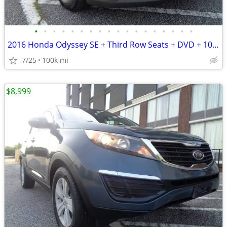
•
•
•
•
•
•
•
•
•
•
•
•
•
•
•
•
•
•
2016 Honda Odyssey SE + Third Row Seats + DVD + 100,000 Miles
7/25
100k mi
$8,999