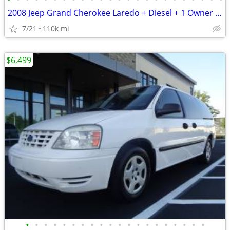
2008 Jeep Grand Cherokee Laredo + Diesel + 1 Owner + 110,000 Miles
7/21
110k mi
$6,499
•
•
•
•
•
•
•
•
•
•
•
•
•
•
•
•
•
•
•
•