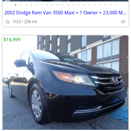
•
•
•
•
•
•
•
•
•
•
•
•
•
•
•
•
•
•
•
•
2002 Dodge Ram Van 3500 Maxi + 1 Owner + 23,000 Miles
7/23
23k mi
$14,999