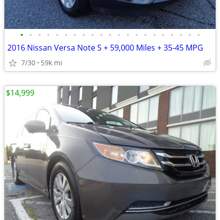
•
•
•
•
•
•
•
•
•
•
•
•
•
•
•
•
•
•
•
•
•
2016 Nissan Versa Note S + 59,000 Miles + 35-45 MPG
7/30
59k mi
$14,999