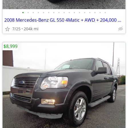
•
•
•
•
•
•
•
•
•
•
•
•
•
•
•
•
•
2008 Mercedes-Benz GL 550 4Matic + AWD + 204,000 Miles
7/25
204k mi
$8,999