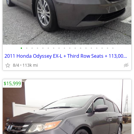
•
•
•
•
•
•
•
•
•
•
•
•
•
•
•
•
•
•
2011 Honda Odyssey EX-L + Third Row Seats + 113,000 Miles
8/4
113k mi
$15,999