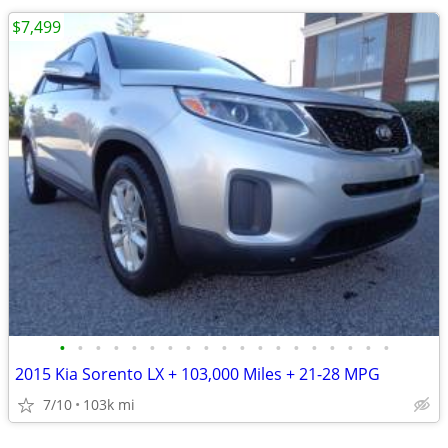
$7,499
•
•
•
•
•
•
•
•
•
•
•
•
•
•
•
•
•
•
•
2015 Kia Sorento LX + 103,000 Miles + 21-28 MPG
7/10
103k mi