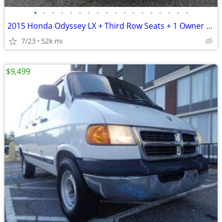
•
•
•
•
•
•
•
•
•
•
•
•
•
•
•
•
•
•
2015 Honda Odyssey LX + Third Row Seats + 1 Owner + 52,000 Miles
7/23
52k mi
$9,499