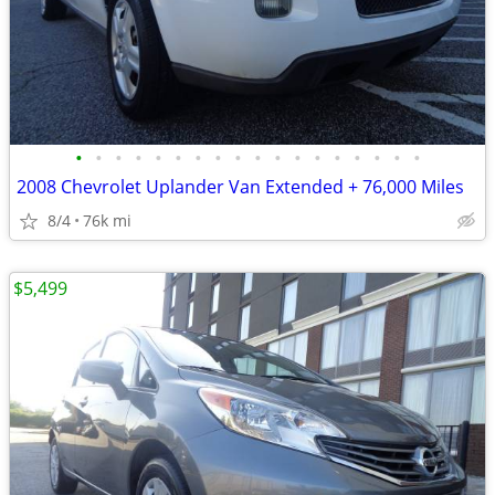
•
•
•
•
•
•
•
•
•
•
•
•
•
•
•
•
•
•
2008 Chevrolet Uplander Van Extended + 76,000 Miles
8/4
76k mi
$5,499