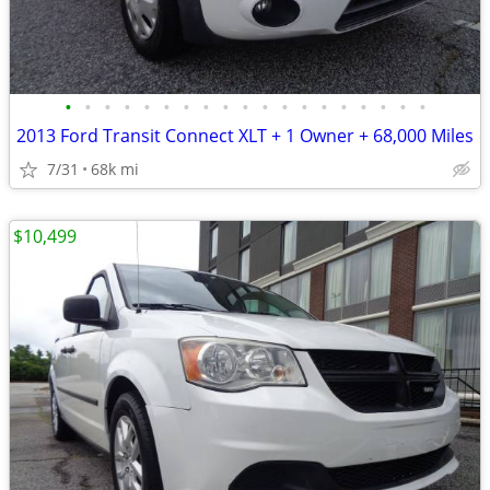
•
•
•
•
•
•
•
•
•
•
•
•
•
•
•
•
•
•
•
2013 Ford Transit Connect XLT + 1 Owner + 68,000 Miles
7/31
68k mi
$10,499