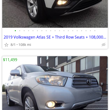
•
•
•
•
•
•
•
•
•
•
•
•
•
•
•
•
•
•
•
2019 Volkswagen Atlas SE + Third Row Seats + 108,000 Miles
8/1
108k mi
$11,499