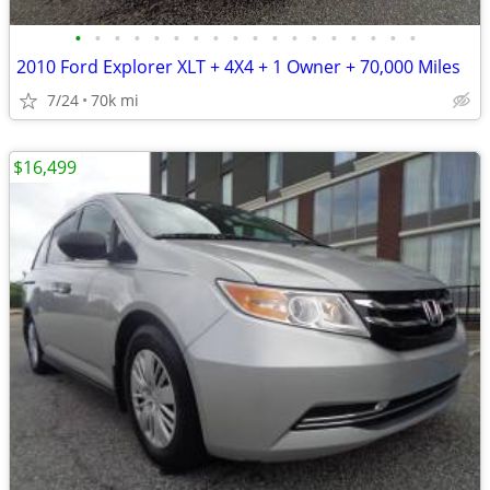
•
•
•
•
•
•
•
•
•
•
•
•
•
•
•
•
•
•
2010 Ford Explorer XLT + 4X4 + 1 Owner + 70,000 Miles
7/24
70k mi
$16,499