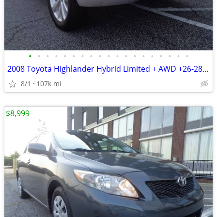
•
•
•
•
•
•
•
•
•
•
•
•
•
•
•
•
•
•
•
2008 Toyota Highlander Hybrid Limited + AWD +26-28MPG + 107,000 Miles
8/1
107k mi
$8,999