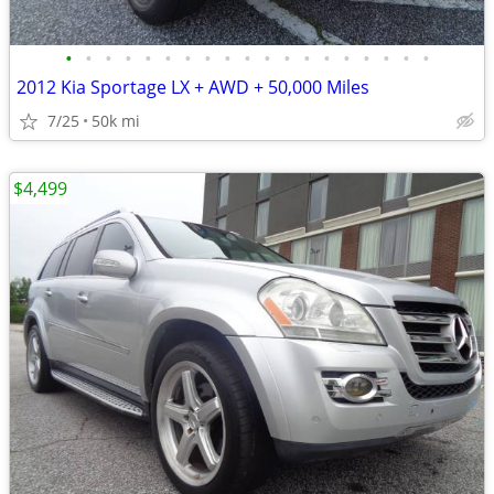
•
•
•
•
•
•
•
•
•
•
•
•
•
•
•
•
•
•
•
2012 Kia Sportage LX + AWD + 50,000 Miles
7/25
50k mi
$4,499