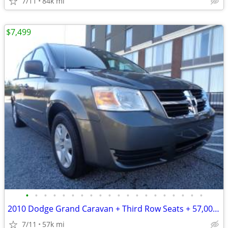
7/11
84k mi
$7,499
•
•
•
•
•
•
•
•
•
•
•
•
•
•
•
•
•
•
•
•
2010 Dodge Grand Caravan + Third Row Seats + 57,000 Miles
7/11
57k mi