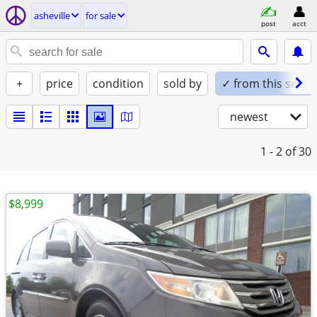
asheville
for sale
post
acct
+
price
condition
sold by
✓ from this seller
newest
1 - 2
of 30
$8,999