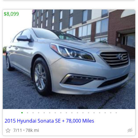
$8,099
•
•
•
•
•
•
•
•
•
•
•
•
•
•
•
•
•
•
2015 Hyundai Sonata SE + 78,000 Miles
7/11
78k mi