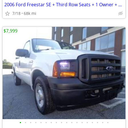
2006 Ford Freestar SE + Third Row Seats + 1 Owner + 68,000 Miles
7/18
68k mi
$7,999
•
•
•
•
•
•
•
•
•
•
•
•
•
•
•
•
•
•