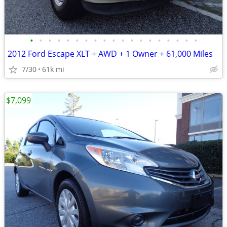
•
•
•
•
•
•
•
•
•
•
•
•
•
•
•
•
•
•
•
2012 Ford Escape XLT + AWD + 1 Owner + 61,000 Miles
7/30
61k mi
$7,099