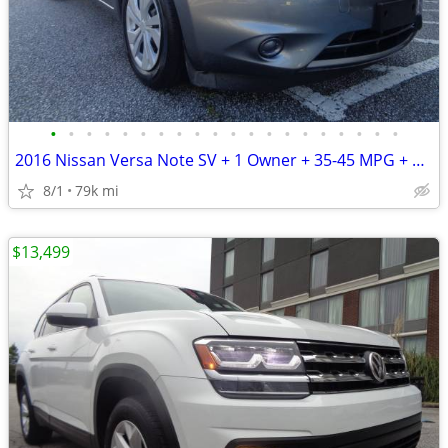
•
•
•
•
•
•
•
•
•
•
•
•
•
•
•
•
•
•
•
•
2016 Nissan Versa Note SV + 1 Owner + 35-45 MPG + 79,000 Miles
8/1
79k mi
$13,499