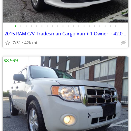
•
•
•
•
•
•
•
•
•
•
•
•
•
•
•
•
•
•
•
•
2015 RAM C/V Tradesman Cargo Van + 1 Owner + 42,000 Miles
7/31
42k mi
$8,999