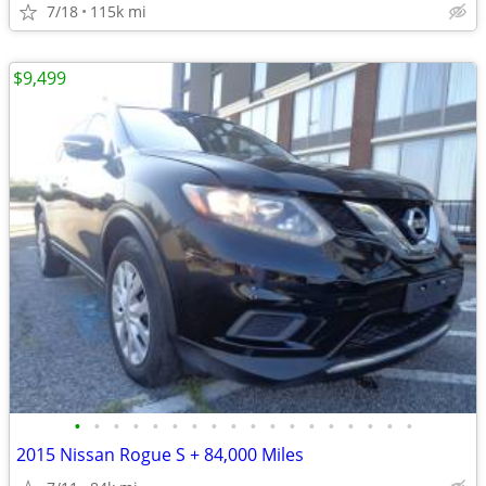
7/18
115k mi
$9,499
•
•
•
•
•
•
•
•
•
•
•
•
•
•
•
•
•
•
2015 Nissan Rogue S + 84,000 Miles