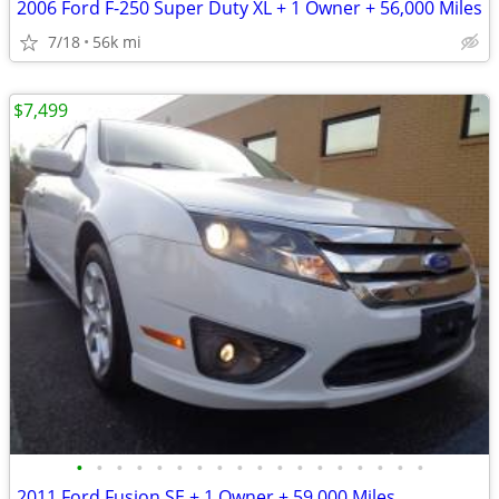
2006 Ford F-250 Super Duty XL + 1 Owner + 56,000 Miles
7/18
56k mi
$7,499
•
•
•
•
•
•
•
•
•
•
•
•
•
•
•
•
•
•
2011 Ford Fusion SE + 1 Owner + 59,000 Miles