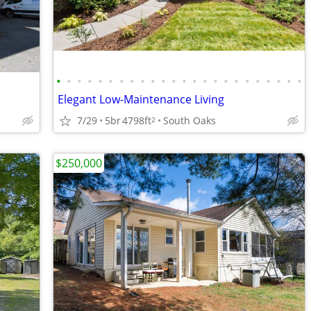
•
•
•
•
•
•
•
•
•
•
•
•
•
•
•
•
•
•
•
•
•
•
•
•
Elegant Low-Maintenance Living
7/29
5br
4798ft
South Oaks
2
$250,000