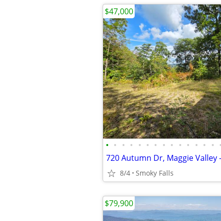
$47,000
•
•
•
•
•
•
•
•
•
•
•
•
•
•
8/4
Smoky Falls
$79,900