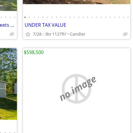
•
•
•
•
•
•
•
•
•
•
•
•
•
•
•
•
•
•
•
•
•
•
•
•
•
•
•
•
Rare Opportunity Where Imagination Meets Location
UNDER TAX VALUE
7/28
3br
1127ft
Candler
2
$598,500
no image
•
•
•
•