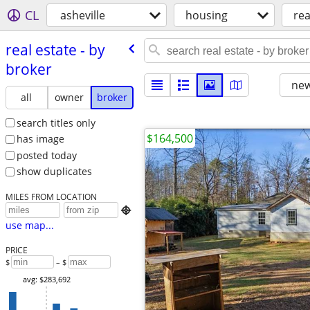
CL
asheville
housing
rea
real estate - by
broker
new
all
owner
broker
search titles only
$164,500
has image
posted today
show duplicates
MILES FROM LOCATION

use map...
PRICE
$
– $
avg: $283,692