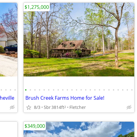
$1,275,000
•
•
•
•
•
•
•
•
•
•
•
•
•
•
•
•
•
•
•
•
•
•
•
•
•
•
•
•
eville
Brush Creek Farms Home for Sale!
8/3
5br
3814ft
Fletcher
2
$349,000