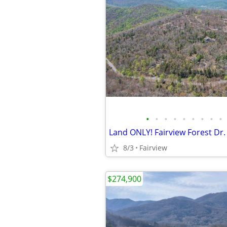
•
•
•
•
•
•
•
•
•
Land ONLY! Fairview Forest Dr.
8/3
Fairview
$274,900