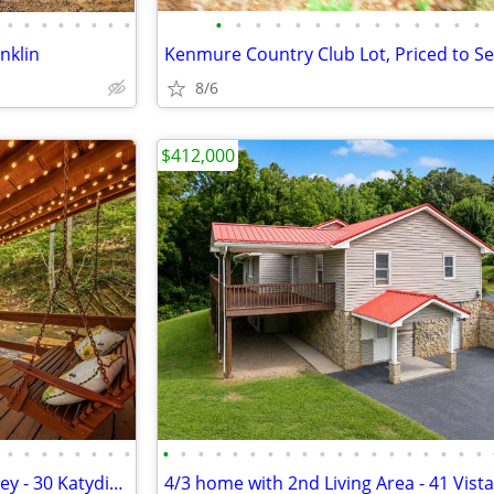
•
•
•
•
•
•
•
•
•
•
•
•
•
•
•
•
•
•
•
•
•
•
anklin
Kenmure Country Club Lot, Priced to Se
8/6
$412,000
•
•
•
•
•
•
•
•
•
•
•
•
•
•
•
•
•
•
•
•
•
•
•
•
•
•
•
2/1.5 Townhome in Maggie Valley - 30 Katydid Ln