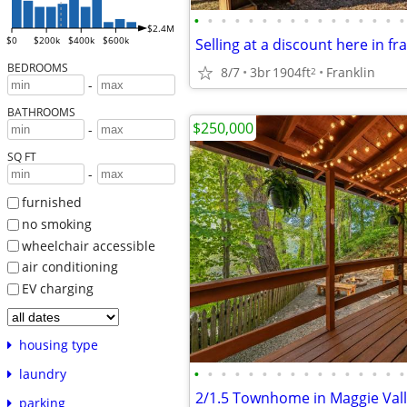
•
•
•
•
•
•
•
•
•
•
•
•
•
•
•
•
$2.4M
$0
$200k
$400k
$600k
Selling at a discount here in fr
BEDROOMS
8/7
3br
1904ft
Franklin
2
-
BATHROOMS
$250,000
-
SQ FT
-
furnished
no smoking
wheelchair accessible
air conditioning
EV charging
housing type
•
•
•
•
•
•
•
•
•
•
•
•
•
•
•
•
laundry
parking