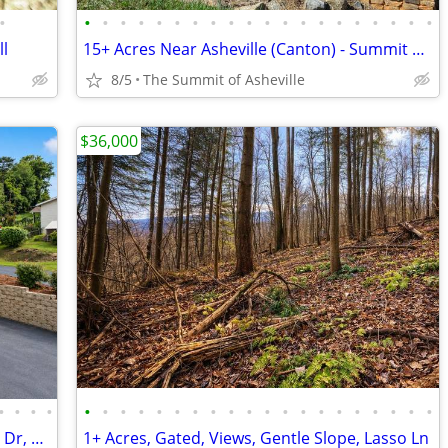
•
•
•
•
•
•
•
•
•
•
•
•
•
•
•
•
•
•
•
•
•
ll
15+ Acres Near Asheville (Canton) - Summit View Dr
8/5
The Summit of Asheville
$36,000
•
•
•
•
•
•
•
•
•
•
•
•
•
•
•
•
•
•
•
•
•
•
•
•
4/3 home with 2nd Living Area - 41 Vista Dr, Clyde NC 28721
1+ Acres, Gated, Views, Gentle Slope, Lasso Ln