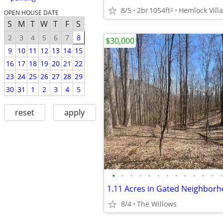
8/5
2br
1054ft
Hemlock Vill
2
OPEN HOUSE DATE
S
M
T
W
T
F
S
2
3
4
5
6
7
8
$30,000
9
10
11
12
13
14
15
16
17
18
19
20
21
22
23
24
25
26
27
28
29
30
31
1
2
3
4
5
reset
apply
•
•
•
•
•
•
•
•
•
•
•
•
•
8/4
The Willows