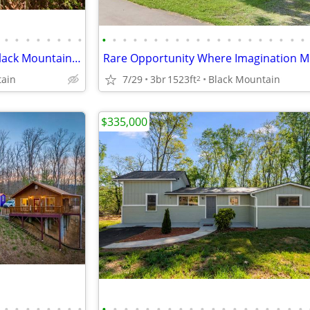
•
•
•
•
•
•
•
•
•
•
•
•
•
•
•
•
•
•
•
•
•
•
•
•
•
•
•
•
Capture The Essence Of Easy Black Mountain Living
tain
7/29
3br
1523ft
Black Mountain
2
$335,000
•
•
•
•
•
•
•
•
•
•
•
•
•
•
•
•
•
•
•
•
•
•
•
•
•
•
•