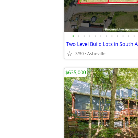
•
•
•
•
•
•
•
•
•
•
•
•
Two Level Build Lots in South A
7/30
Asheville
$635,000