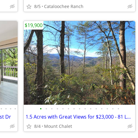
8/5
Cataloochee Ranch
$19,900
•
•
•
•
•
•
•
•
•
•
•
•
•
•
•
•
•
•
•
st Dr
1.5 Acres with Great Views for $23,000 - 81 Lucerne Dr, Canton NC
8/4
Mount Chalet