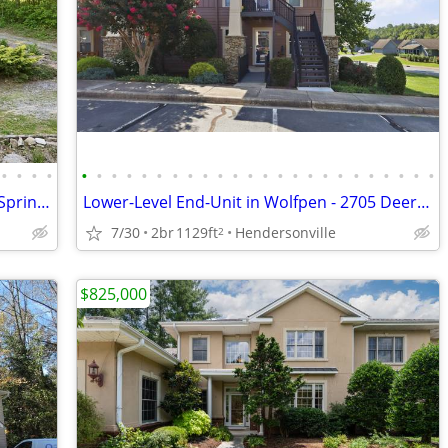
•
•
•
•
•
•
•
•
•
•
•
•
•
•
•
•
•
•
•
•
•
•
•
•
•
•
•
•
Custom A-Frame Home | 11.93 Acres | Spring Water and Hot Tub
Lower-Level End-Unit in Wolfpen - 2705 Deermouse Way
7/30
2br
1129ft
Hendersonville
2
$825,000