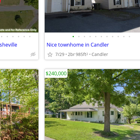
•
•
•
•
•
•
•
•
•
•
•
•
•
•
•
•
•
sheville
Nice townhome in Candler
7/29
2br
985ft
Candler
2
$240,000