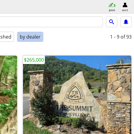
post
acct
ished
by dealer
1 - 9
of 93
$265,000