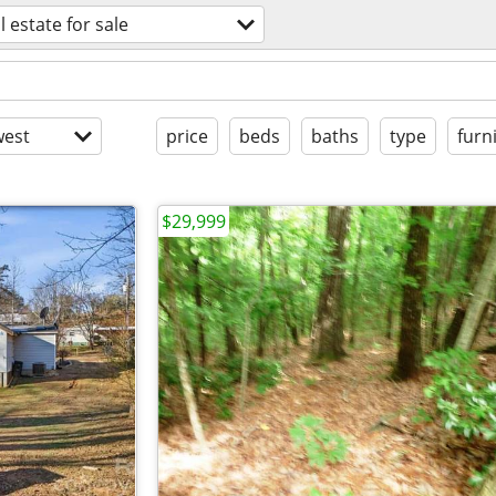
l estate for sale
est
price
beds
baths
type
furn
$29,999