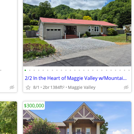
•
•
•
•
•
•
•
•
•
•
•
•
•
•
•
•
•
•
•
•
•
•
•
•
•
2/2 In the Heart of Maggie Valley w/Mountain Views!
8/1
2br
1384ft
Maggie Valley
2
$300,000