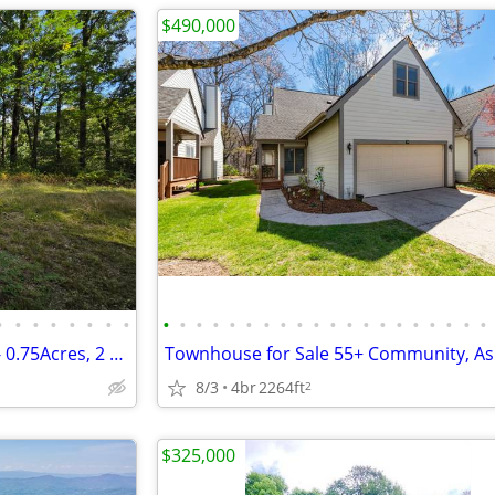
$490,000
•
•
•
•
•
•
•
•
•
•
•
•
•
•
•
•
•
•
•
•
•
•
•
•
•
•
•
•
720 Autumn Dr, Maggie Valley - 0.75Acres, 2 Bed Septic Installed
Townhouse for Sale 55+ Community, Ash
8/3
4br
2264ft
2
$325,000