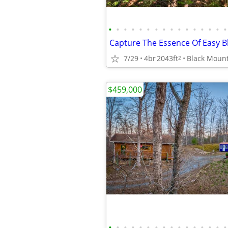
•
•
•
•
•
•
•
•
•
•
•
•
•
•
•
•
7/29
4br
2043ft
Black Moun
2
$459,000
•
•
•
•
•
•
•
•
•
•
•
•
•
•
•
•