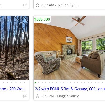
as
8/5
4br
2973ft
Clyde
2
$385,000
•
•
•
•
•
•
•
•
•
•
•
•
•
•
•
•
•
•
•
•
•
•
•
•
•
•
1.11 Acres in Gated Neighborhood - 200 Wolverine Ct (Lot 44)
2/2 with BONUS Rm & Garage, 662 Locu
8/4
2br
Maggie Valley