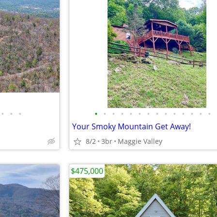
•
•
•
•
•
•
•
•
•
•
•
•
•
•
•
•
•
Your Smoky Mountain Get Away!
8/2
3br
Maggie Valley
$475,000