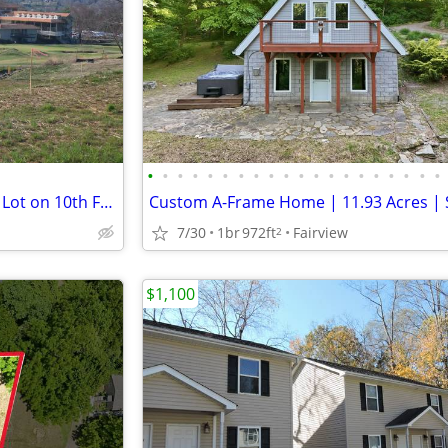
•
•
•
•
•
•
•
•
•
•
•
•
•
•
•
•
•
•
•
•
Waynesville Inn and Golf Club - Lot on 10th Fairway!
7/30
1br
972ft
Fairview
2
$1,100