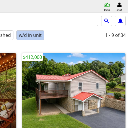
post
acct
ished
w/d in unit
1 - 9
of 34
$412,000