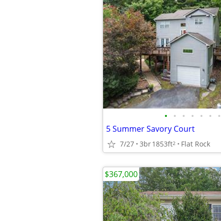
•
•
•
•
•
•
•
5 Summer Savory Court
7/27
3br
1853ft
Flat Rock
2
$367,000