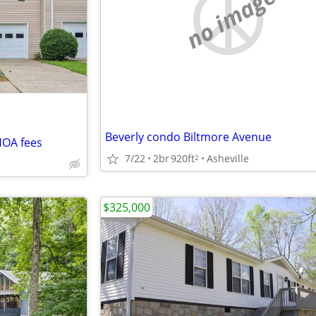
no image
Beverly condo Biltmore Avenue
HOA fees
7/22
2br
920ft
Asheville
2
$325,000