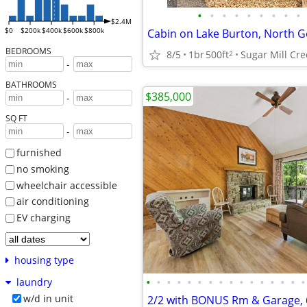
•
•
•
•
•
•
•
•
•
$2.4M
$0
$200k
$400k
$600k
$800k
BEDROOMS
8/5
1br
500ft
2
-
BATHROOMS
$385,000
-
SQ FT
-
furnished
no smoking
wheelchair accessible
air conditioning
EV charging
housing type
•
•
•
•
•
•
•
•
•
•
•
•
•
•
•
•
laundry
w/d in unit
2/2 with BONUS Rm & Garage, 