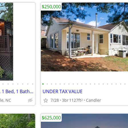
$250,000
•
•
•
•
•
•
•
•
•
•
•
•
•
•
•
•
•
•
•
•
•
•
•
•
•
•
•
Tiny Home For Sale: 2006 LEEN, 1 Bed, 1 Bath in Hideaway Park, Hende
UNDER TAX VALUE
le, NC
7/28
3br
1127ft
Candler
2
$625,000