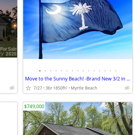
•
•
•
•
•
•
•
•
•
•
•
•
•
•
•
Move to the Sunny Beach! -Brand New 3/2 in Myrtle Beach, SC!
7/27
3br
1850ft
Myrtle Beach
2
$749,000