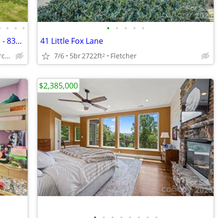
•
•
•
•
•
•
•
•
•
3/2.5 on 1.93 Acres, Garage + Workshop - 831 Red Bank Rd
41 Little Fox Lane
Waynesville/Barbers Orchard
7/6
5br
2722ft
Fletcher
2
$2,385,000
•
•
•
•
•
•
•
•