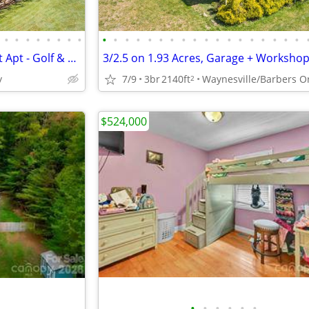
•
•
•
•
•
•
•
•
•
•
•
•
•
•
•
•
•
•
•
•
•
•
•
•
•
•
5/4 with Guest Cottage & Guest Apt - Golf & Mountain View - 9 Golfview
y
7/9
3br
2140ft
2
$524,000
•
•
•
•
•
•