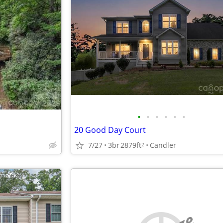
•
•
•
•
•
•
20 Good Day Court
7/27
3br
2879ft
Candler
2