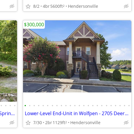
8/2
4br
5600ft
Hendersonville
2
$300,000
•
•
•
•
•
•
•
•
•
•
•
•
•
•
•
•
•
•
•
•
•
•
•
•
•
•
•
•
Custom A-Frame Home | 11.93 Acres | Spring Water and Hot Tub
Lower-Level End-Unit in Wolfpen - 2705 Deermouse Way
7/30
2br
1129ft
Hendersonville
2