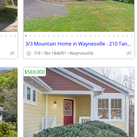
•
•
•
•
•
•
•
•
•
•
•
•
•
•
•
•
•
•
•
•
•
•
•
•
•
•
•
•
3/3 Mountain Home in Waynesville - 210 Tanner Trail (Views & Garage)
7/9
3br
1846ft
Waynesville
2
$569,000