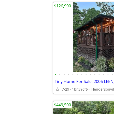
$126,900
•
•
•
•
•
•
•
•
•
•
•
•
•
•
7/29
1br
396ft
Hendersonvil
2
$449,500