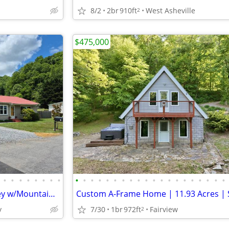
8/2
2br
910ft
West Asheville
2
$475,000
•
•
•
•
•
•
•
•
•
•
•
•
•
•
•
•
•
•
•
•
•
•
•
•
•
•
•
•
2/2 In the Heart of Maggie Valley w/Mountain Views!
y
7/30
1br
972ft
Fairview
2