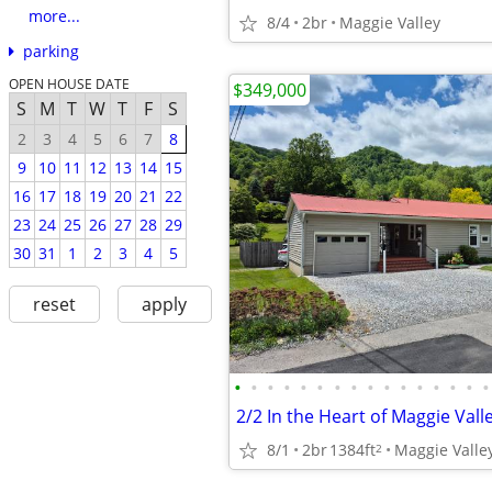
more...
8/4
2br
Maggie Valley
parking
OPEN HOUSE DATE
$349,000
S
M
T
W
T
F
S
2
3
4
5
6
7
8
9
10
11
12
13
14
15
16
17
18
19
20
21
22
23
24
25
26
27
28
29
30
31
1
2
3
4
5
reset
apply
•
•
•
•
•
•
•
•
•
•
•
•
•
•
•
•
8/1
2br
1384ft
Maggie Valle
2