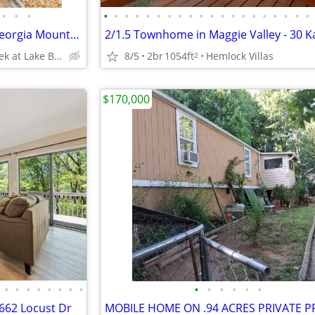
•
•
•
•
•
•
•
•
•
•
•
•
•
•
•
•
•
•
•
•
•
•
•
Cabin on Lake Burton, North Georgia Mountains. $129,500
Sugar Mill Creek at Lake Burton
8/5
2br
1054ft
Hemlock Villas
2
$170,000
•
•
•
•
•
•
•
•
•
•
•
•
•
•
662 Locust Dr