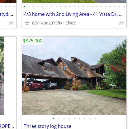
•
•
•
•
•
•
•
•
•
•
•
•
•
•
•
•
•
•
•
•
•
•
•
•
•
•
•
2/1.5 Townhome in Maggie Valley - 30 Katydid Ln
4/3 home with 2nd Living Area - 41 Vista Dr, Clyde NC 28721
8/5
4br
2973ft
Clyde
2
$875,000
•
•
•
•
•
•
•
•
•
MOBILE HOME ON .94 ACRES PRIVATE PROPERTY DEVELOPERS NO FINANCING
Three story log house