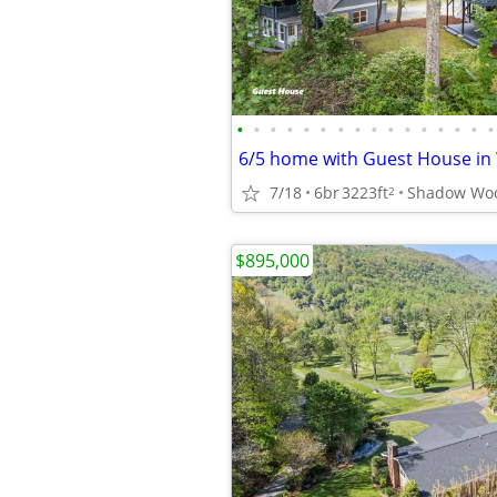
•
•
•
•
•
•
•
•
•
•
•
•
•
•
•
•
7/18
6br
3223ft
Shadow Wo
2
$895,000