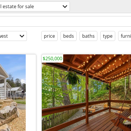
l estate for sale
est
price
beds
baths
type
furn
$250,000