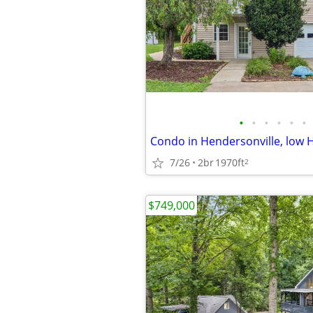
•
•
•
•
•
•
Condo in Hendersonville, low 
7/26
2br
1970ft
2
$749,000