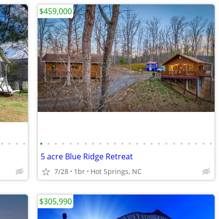
$459,000
•
•
•
•
•
•
•
•
•
•
•
•
•
•
•
•
•
•
•
•
•
•
•
•
•
•
•
•
5 acre Blue Ridge Retreat
7/28
1br
Hot Springs, NC
$305,990