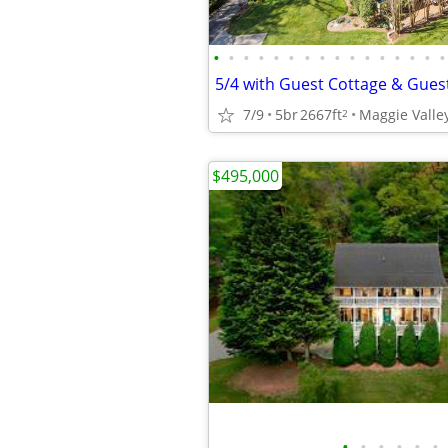
•
•
•
•
•
•
•
•
•
•
•
•
•
•
•
•
7/9
5br
2667ft
Maggie Valle
2
$495,000
•
•
•
•
•
•