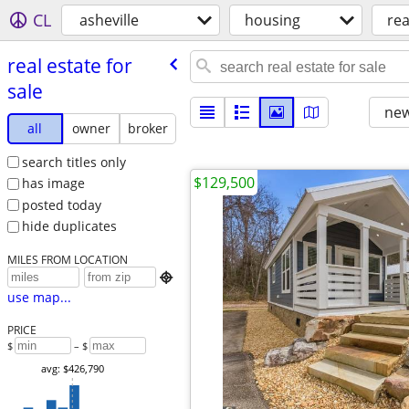
CL
asheville
housing
rea
real estate for
sale
new
all
owner
broker
search titles only
$129,500
has image
posted today
hide duplicates
MILES FROM LOCATION

use map...
PRICE
$
– $
avg: $426,790