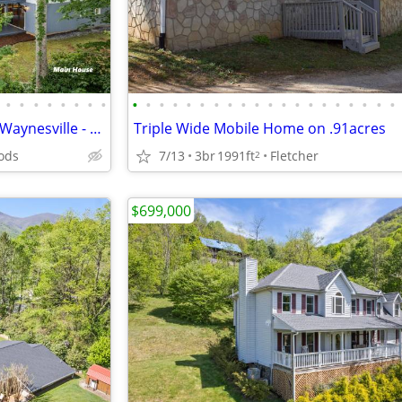
•
•
•
•
•
•
•
•
•
•
•
•
•
•
•
•
•
•
•
•
•
•
•
•
•
•
•
•
6/5 home with Guest House in Waynesville - 80 & 76 Merrie Way
Triple Wide Mobile Home on .91acres
ods
7/13
3br
1991ft
Fletcher
2
$699,000