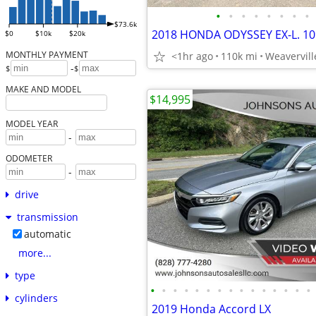
•
•
•
•
•
•
•
•
$73.6k
$0
$10k
$20k
MONTHLY PAYMENT
<1hr ago
110k mi
Weavervil
-
$
$
MAKE AND MODEL
$14,995
MODEL YEAR
-
ODOMETER
-
drive
transmission
automatic
more...
type
•
•
•
•
•
•
•
•
•
•
•
•
•
•
•
cylinders
2019 Honda Accord LX