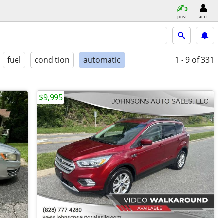
post
acct
fuel
condition
automatic
1 - 9
of 331
$9,995