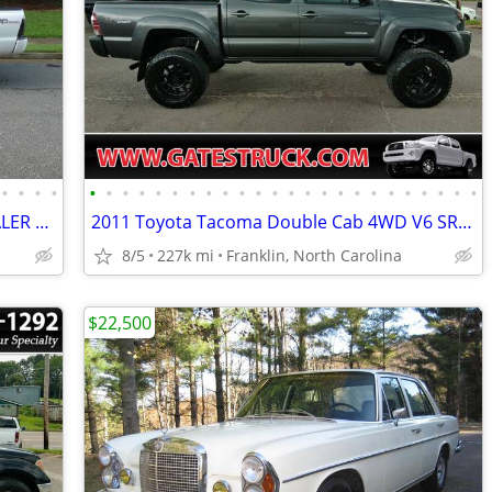
•
•
•
•
•
•
•
•
•
•
•
•
•
•
•
•
•
•
•
•
•
•
•
•
•
•
•
•
2012 Toyota Tacoma TRD Sport NO DEALER FEES
2011 Toyota Tacoma Double Cab 4WD V6 SR5 TRD-Sport *Gray* LIFTED
8/5
227k mi
Franklin, North Carolina
$22,500