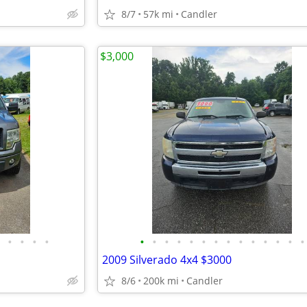
8/7
57k mi
Candler
$3,000
•
•
•
•
•
•
•
•
•
•
•
•
•
•
•
•
•
•
2009 Silverado 4x4 $3000
8/6
200k mi
Candler