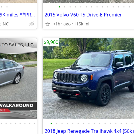
•
•
•
•
•
•
•
•
•
•
•
•
•
•
•
•
2018 HONDA ODYSSEY EX-L. 109K miles **PRICE DROP!!**
2015 Volvo V60 T5 Drive-E Premier
le NC
<1hr ago
115k mi
$9,900
•
•
•
•
•
•
•
•
•
•
•
•
•
•
•
•
•
•
•
•
•
•
•
•