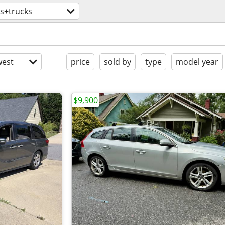
s+trucks
est
price
sold by
type
model year
$9,900