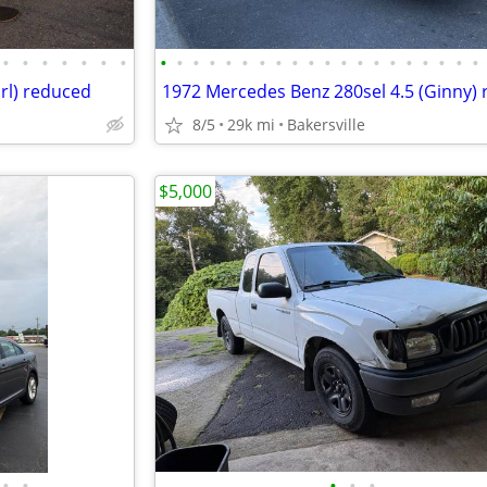
•
•
•
•
•
•
•
•
•
•
•
•
•
•
•
•
•
•
•
•
•
•
•
•
•
•
•
rl) reduced
8/5
29k mi
Bakersville
$5,000
•
•
•
•
•