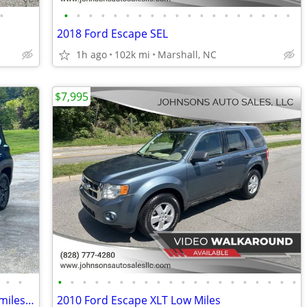
•
•
•
•
•
•
•
•
•
•
•
•
•
•
•
•
•
•
•
•
2018 Ford Escape SEL
1h ago
102k mi
Marshall, NC
$7,995
•
•
•
•
•
•
•
•
•
•
•
•
•
•
•
•
•
•
•
•
•
•
2018 Jeep Renegade Trailhawk 4x4 [56k miles] Compass Cherokee Patriot
2010 Ford Escape XLT Low Miles