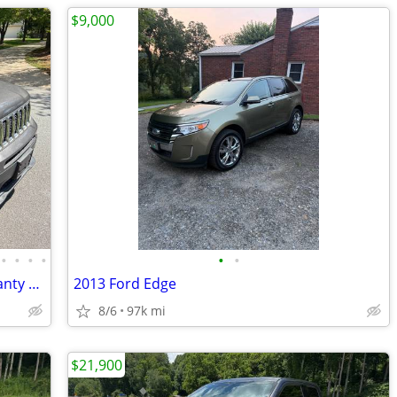
$9,000
•
•
•
•
•
•
2020 JEEP Renegade Limited 4wd - warranty available
2013 Ford Edge
8/6
97k mi
$21,900