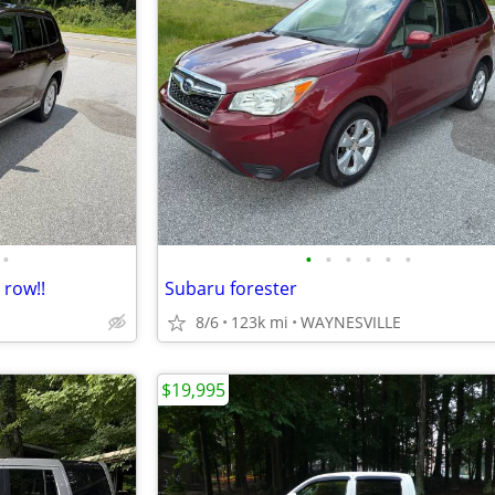
•
•
•
•
•
•
•
 row!!
Subaru forester
8/6
123k mi
WAYNESVILLE
$19,995