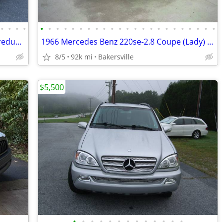
•
•
•
•
•
•
•
•
•
•
•
•
•
•
•
•
•
•
•
•
•
•
•
•
•
•
•
1972 Mercedes Benz 280sel 4.5 (Ginny) reduced
1966 Mercedes Benz 220se-2.8 Coupe (Lady) reduced
8/5
92k mi
Bakersville
$5,500
•
•
•
•
•
•
•
•
•
•
•
•
•