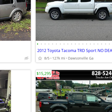
•
•
•
•
•
•
•
•
•
•
•
•
•
•
•
•
•
•
•
•
8/5
127k mi
Dawsonville Ga
$15,295