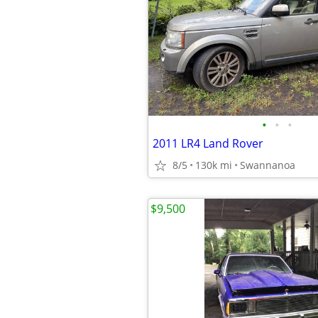
•
•
•
2011 LR4 Land Rover
8/5
130k mi
Swannanoa
$9,500