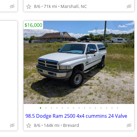
8/6
71k mi
Marshall, NC
$16,000
•
•
•
•
•
•
•
•
•
•
•
•
•
•
•
98.5 Dodge Ram 2500 4x4 cummins 24 Valve
8/6
144k mi
Brevard