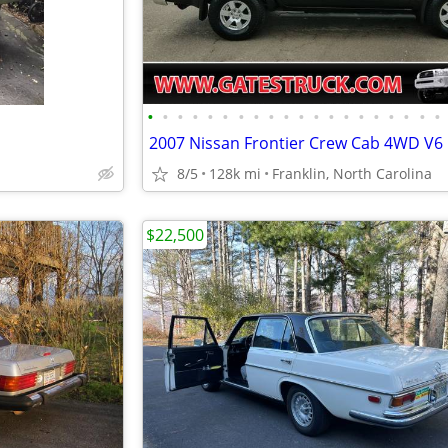
•
•
•
•
•
•
•
•
•
•
•
•
•
•
•
•
•
•
•
•
8/5
128k mi
Franklin, North Carolina
$22,500