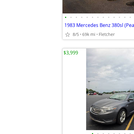
•
•
•
•
•
•
•
•
•
•
•
•
•
1983 Mercedes Benz 380sl (Pea
8/5
69k mi
Fletcher
$3,999
•
•
•
•
•
•
•
•