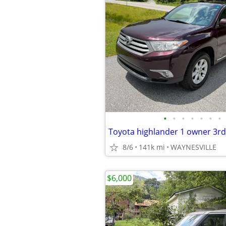
•
•
•
•
•
•
•
Toyota highlander 1 owner 3rd
8/6
141k mi
WAYNESVILLE
$6,000