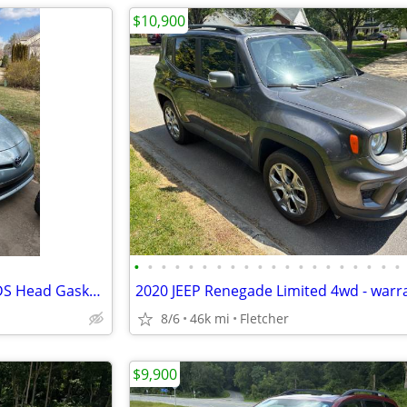
$10,900
•
•
•
•
•
•
•
•
•
•
•
•
•
•
•
•
•
•
•
•
2014 Toyota Prius Plug-In NEEDS Head Gasket Replaced
8/6
46k mi
Fletcher
$9,900