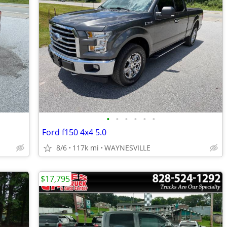
•
•
•
•
•
•
Ford f150 4x4 5.0
8/6
117k mi
WAYNESVILLE
$17,795