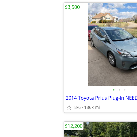
$3,500
•
•
•
8/6
186k mi
$12,200