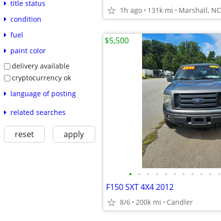
title status
1h ago
131k mi
Marshall, NC
condition
fuel
$5,500
paint color
delivery available
cryptocurrency ok
language of posting
related searches
reset
apply
•
•
•
•
•
•
•
•
•
•
•
F150 SXT 4X4 2012
8/6
200k mi
Candler