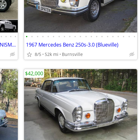
•
•
•
•
•
•
•
•
•
•
•
•
•
•
•
•
•
•
•
•
•
•
•
•
•
2007 Nissan Frontier Crew Cab 4WD V6 NISMO (Low Miles) *Black*
1967 Mercedes Benz 250s-3.0 (Blueville)
8/5
52k mi
Burnsville
$42,000