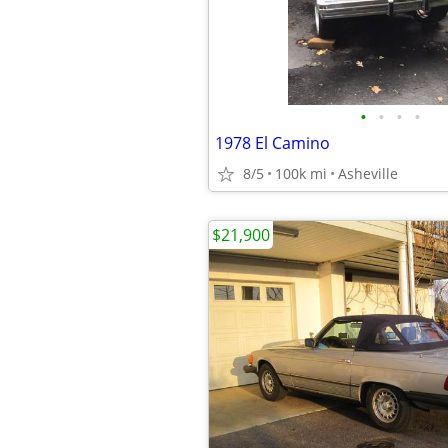
•
•
•
•
1978 El Camino
8/5
100k mi
Asheville
$21,900