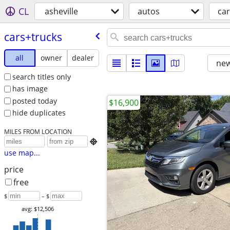
CL
asheville
autos
car
cars+trucks
all
owner
dealer
new
search titles only
has image
posted today
$16,900
hide duplicates
MILES FROM LOCATION

use map...
price
free
$
– $
avg: $12,506