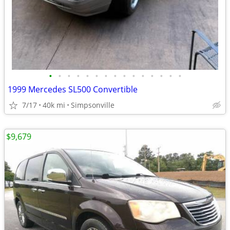
•
•
•
•
•
•
•
•
•
•
•
•
•
•
•
1999 Mercedes SL500 Convertible
7/17
40k mi
Simpsonville
$9,679