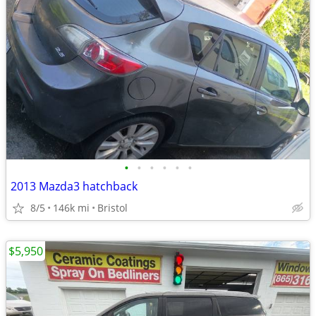
•
•
•
•
•
•
2013 Mazda3 hatchback
8/5
146k mi
Bristol
$5,950