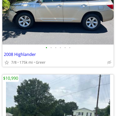
•
•
•
•
•
•
2008 Highlander
7/8
175k mi
Greer
$10,990