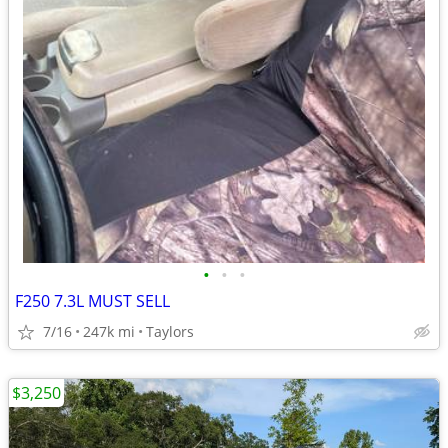
•
•
•
F250 7.3L MUST SELL
7/16
247k mi
Taylors
$3,250