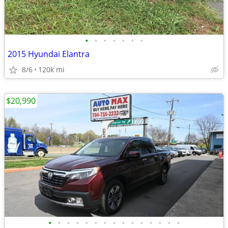
•
•
•
•
•
•
•
2015 Hyundai Elantra
8/6
120k mi
$20,990
•
•
•
•
•
•
•
•
•
•
•
•
•
•
•