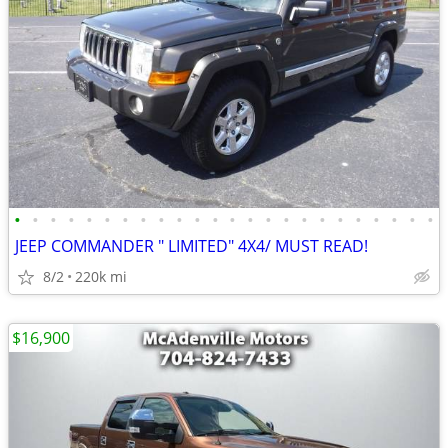
•
•
•
•
•
•
•
•
•
•
•
•
•
•
•
•
•
•
•
•
•
•
•
•
JEEP COMMANDER " LIMITED" 4X4/ MUST READ!
8/2
220k mi
$16,900