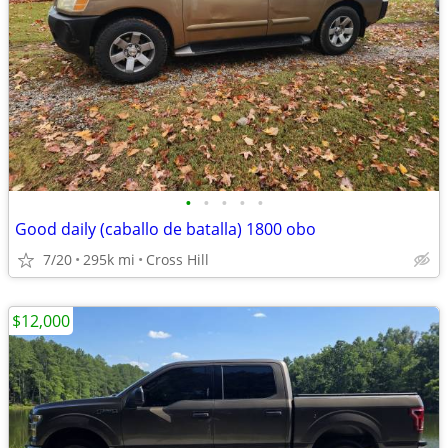
•
•
•
•
•
Good daily (caballo de batalla) 1800 obo
7/20
295k mi
Cross Hill
$12,000