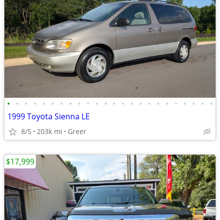
•
•
•
•
•
•
•
•
•
•
•
•
•
•
•
•
•
•
•
•
•
•
•
•
1999 Toyota Sienna LE
8/5
203k mi
Greer
$17,999