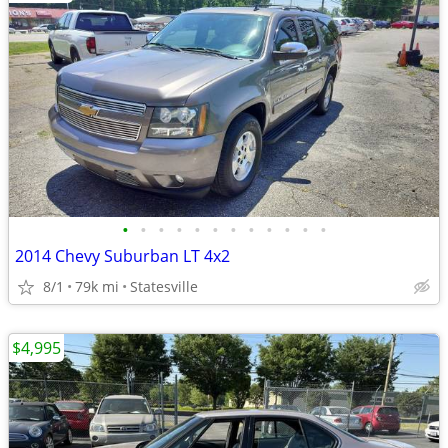
•
•
•
•
•
•
•
•
•
•
•
•
2014 Chevy Suburban LT 4x2
8/1
79k mi
Statesville
$4,995