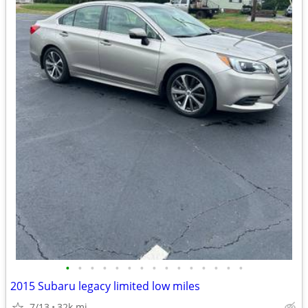
•
•
•
•
•
•
•
•
•
•
•
•
•
•
•
2015 Subaru legacy limited low miles
7/13
32k mi