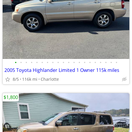
•
•
•
•
•
•
•
•
•
•
•
•
•
•
•
•
•
•
•
•
2005 Toyota Highlander Limited 1 Owner 115k miles
8/5
116k mi
Charlotte
$1,800