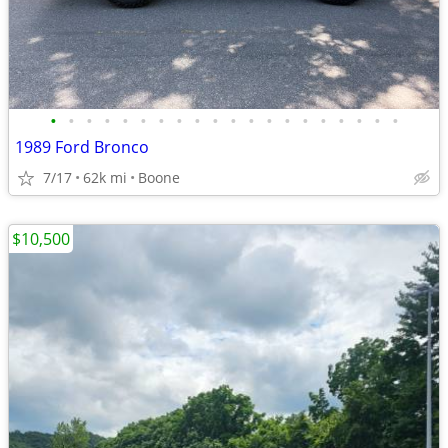
•
•
•
•
•
•
•
•
•
•
•
•
•
•
•
•
•
•
•
•
1989 Ford Bronco
7/17
62k mi
Boone
$10,500