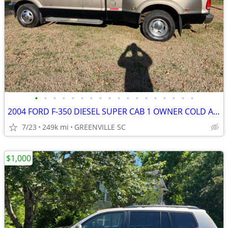
•
•
•
•
•
•
•
•
•
•
•
•
•
•
•
•
•
•
2004 FORD F-350 DIESEL SUPER CAB 1 OWNER COLD A/C
7/23
249k mi
GREENVILLE SC
$1,000