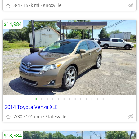
8/4
157k mi
Knoxville
$14,984
•
•
•
•
•
•
•
•
•
•
•
•
•
2014 Toyota Venza XLE
7/30
101k mi
Statesville
$18,584