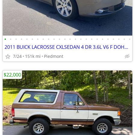
•
•
•
•
•
•
•
•
•
•
•
•
•
•
•
•
•
•
•
•
•
•
•
•
2011 BUICK LACROSSE CXLSEDAN 4 DR 3.6L V6 F DOHC 24V 150,759 Miles VIN
7/24
151k mi
Piedmont
$22,000