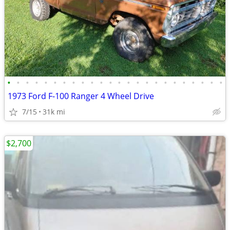
•
•
•
•
•
•
•
•
•
•
•
•
•
•
•
•
•
•
•
•
•
•
•
•
1973 Ford F-100 Ranger 4 Wheel Drive
7/15
31k mi
$2,700