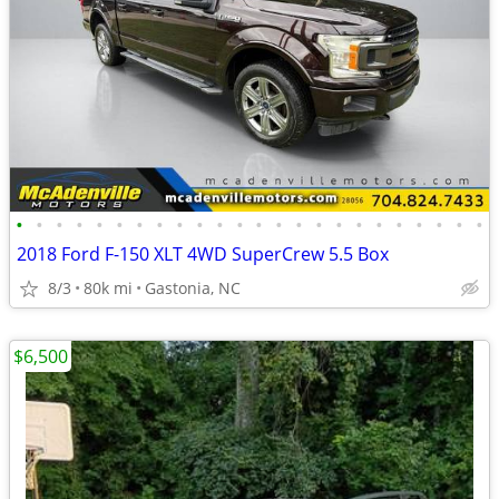
•
•
•
•
•
•
•
•
•
•
•
•
•
•
•
•
•
•
•
•
•
•
•
•
2018 Ford F-150 XLT 4WD SuperCrew 5.5 Box
8/3
80k mi
Gastonia, NC
$6,500