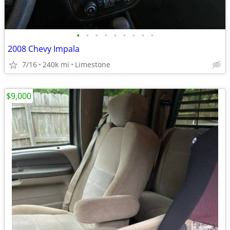
•
•
•
•
•
•
•
•
•
2008 Chevy Impala
7/16
240k mi
Limestone
$9,000