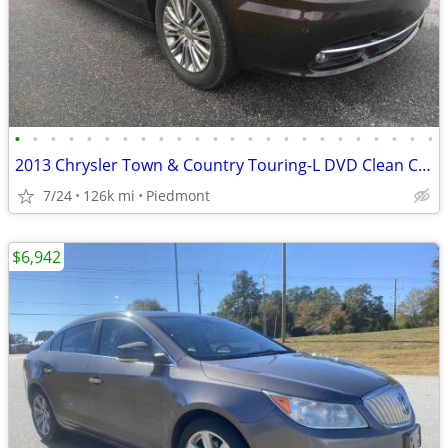
•
•
•
•
•
•
•
•
•
•
•
•
•
•
•
•
•
•
•
•
•
•
•
•
2013 Chrysler Town & Country Touring-L DVD Clean Carfax FWD Wagon
7/24
126k mi
Piedmont
$6,942