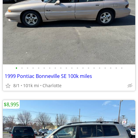
•
•
•
•
•
•
•
•
•
•
•
•
•
•
•
•
•
•
•
•
1999 Pontiac Bonneville SE 100k miles
8/1
101k mi
Charlotte
$8,995