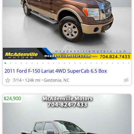
•
•
•
•
•
•
•
•
•
•
•
•
•
•
•
•
•
•
•
•
•
•
•
•
2011 Ford F-150 Lariat 4WD SuperCab 6.5 Box
7/14
124k mi
Gastonia, NC
$24,900