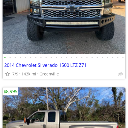
•
•
•
•
•
•
•
•
•
•
•
•
•
•
•
•
•
•
•
•
•
•
•
•
2014 Chevrolet Silverado 1500 LTZ Z71
7/9
143k mi
Greenville
$8,995