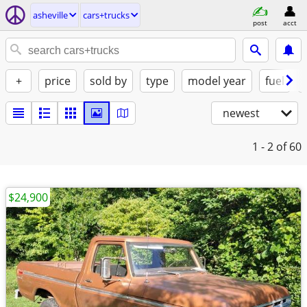
asheville
cars+trucks
post
acct
+
price
sold by
type
model year
fuel
newest
1 - 2
of 60
$24,900