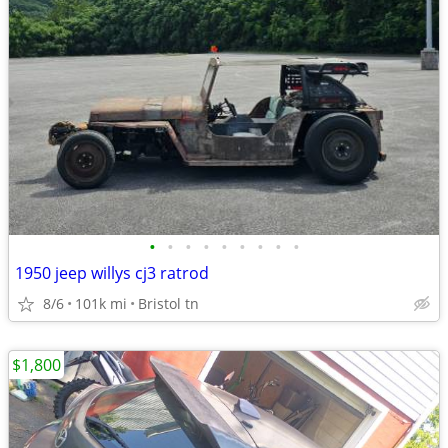
•
•
•
•
•
•
•
•
•
1950 jeep willys cj3 ratrod
8/6
101k mi
Bristol tn
$1,800