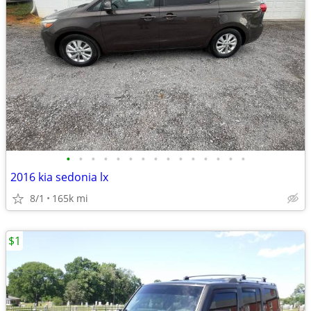
•
•
•
•
•
•
•
•
•
•
•
•
•
•
•
2016 kia sedonia lx
8/1
165k mi
$1