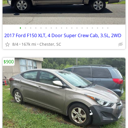
•
•
•
•
•
•
•
•
•
•
•
•
•
•
•
•
•
•
2017 Ford F150 XLT, 4 Door Super Crew Cab, 3.5L, 2WD
8/4
167k mi
Chester, SC
$900