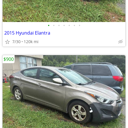
•
•
•
•
•
•
•
2015 Hyundai Elantra
7/30
120k mi
$900