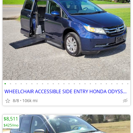
•
•
•
•
•
•
•
•
•
•
•
•
•
•
•
•
•
•
•
•
•
•
•
•
WHEELCHAIR ACCESSIBLE SIDE ENTRY HONDA ODYSSEY! FULLY LOADED!
8/8
106k mi
$8,511
$425/mo