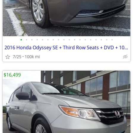
•
•
•
•
•
•
•
•
•
•
•
•
•
•
•
•
•
•
2016 Honda Odyssey SE + Third Row Seats + DVD + 100,000 Miles
7/25
100k mi
$16,499