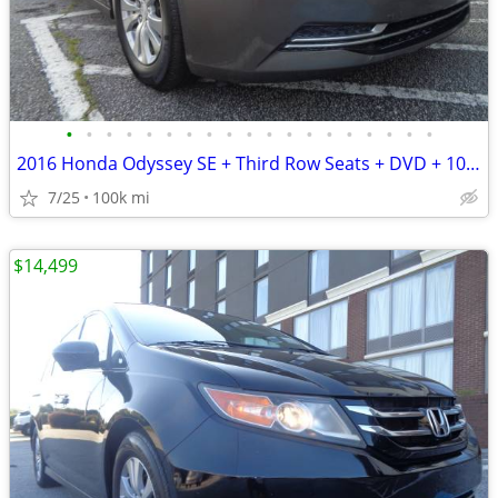
•
•
•
•
•
•
•
•
•
•
•
•
•
•
•
•
•
•
•
2016 Honda Odyssey SE + Third Row Seats + DVD + 100,000 Miles
7/25
100k mi
$14,499