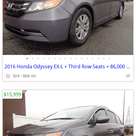
•
•
•
•
•
•
•
•
•
•
•
•
•
•
•
•
2016 Honda Odyssey EX-L + Third Row Seats + 86,000 Miles
8/4
86k mi
$15,999