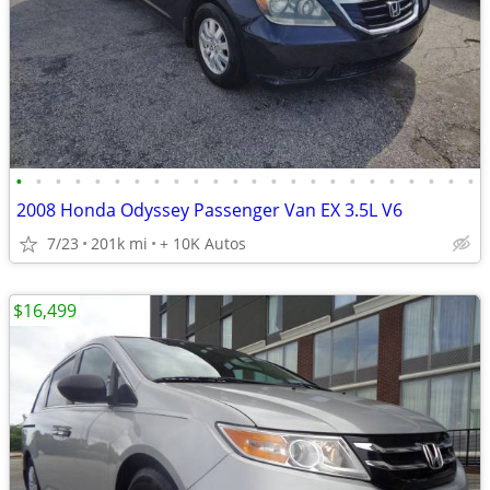
•
•
•
•
•
•
•
•
•
•
•
•
•
•
•
•
•
•
•
•
•
•
•
•
2008 Honda Odyssey Passenger Van EX 3.5L V6
7/23
201k mi
+ 10K Autos
$16,499