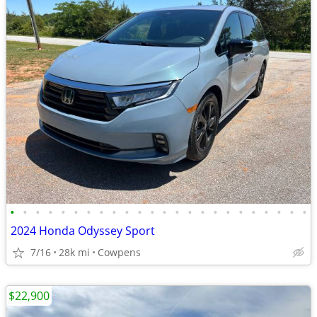
•
•
•
•
•
•
•
•
•
•
•
•
•
•
•
•
•
•
•
•
•
•
•
•
2024 Honda Odyssey Sport
7/16
28k mi
Cowpens
$22,900