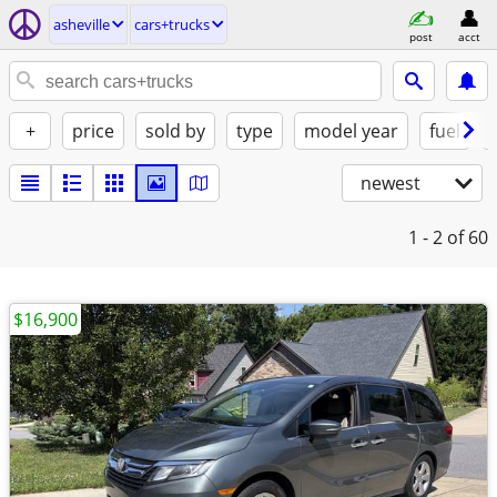
asheville
cars+trucks
post
acct
+
price
sold by
type
model year
fuel
newest
1 - 2
of 60
$16,900