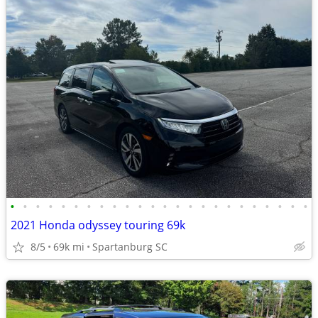
•
•
•
•
•
•
•
•
•
•
•
•
•
•
•
•
•
•
•
•
•
•
•
•
2021 Honda odyssey touring 69k
8/5
69k mi
Spartanburg SC