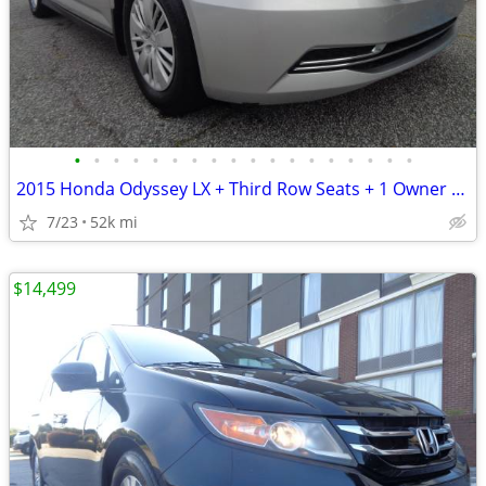
•
•
•
•
•
•
•
•
•
•
•
•
•
•
•
•
•
•
2015 Honda Odyssey LX + Third Row Seats + 1 Owner + 52,000 Miles
7/23
52k mi
$14,499