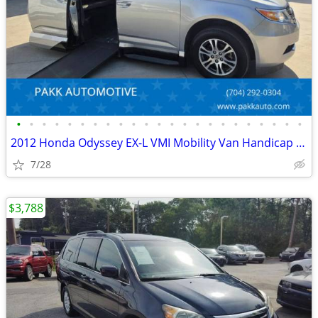
•
•
•
•
•
•
•
•
•
•
•
•
•
•
•
•
•
•
•
•
•
•
•
2012 Honda Odyssey EX-L VMI Mobility Van Handicap AEVIT Hand Controls
7/28
$3,788