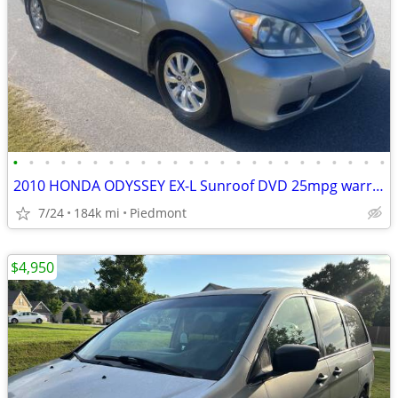
•
•
•
•
•
•
•
•
•
•
•
•
•
•
•
•
•
•
•
•
•
•
•
•
2010 HONDA ODYSSEY EX-L Sunroof DVD 25mpg warranty Available
7/24
184k mi
Piedmont
$4,950