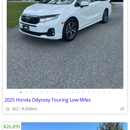
•
•
•
•
•
•
•
•
•
•
•
•
•
•
•
•
•
•
2025 Honda Odyssey Touring Low Miles
8/2
9,500mi
$26,895