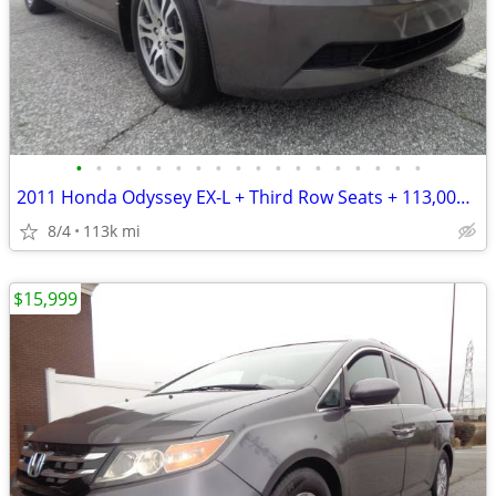
•
•
•
•
•
•
•
•
•
•
•
•
•
•
•
•
•
•
2011 Honda Odyssey EX-L + Third Row Seats + 113,000 Miles
8/4
113k mi
$15,999