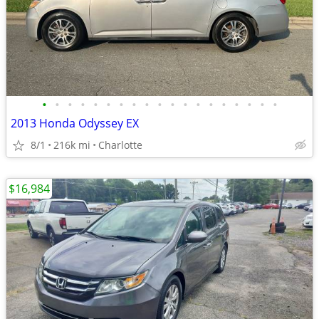
•
•
•
•
•
•
•
•
•
•
•
•
•
•
•
•
•
•
•
2013 Honda Odyssey EX
8/1
216k mi
Charlotte
$16,984