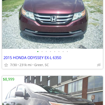
•
•
•
•
•
•
•
•
2015 HONDA ODYSSEY EX-L 6350
7/30
231k mi
Greer, SC
$8,999