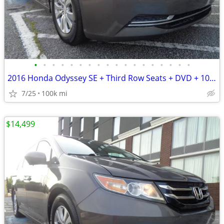
•
•
•
•
•
•
•
•
•
•
•
•
•
•
•
•
•
•
2016 Honda Odyssey SE + Third Row Seats + DVD + 100,000 Miles
7/25
100k mi
$14,499