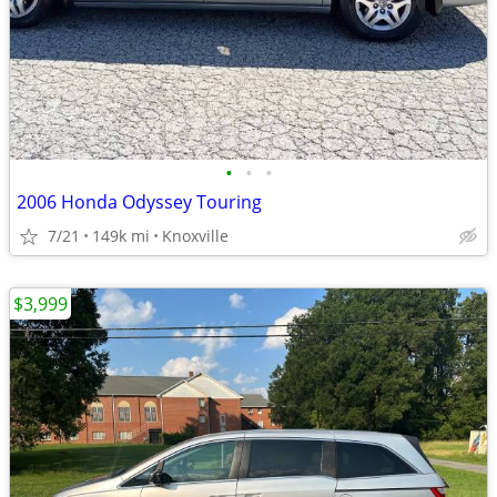
•
•
•
2006 Honda Odyssey Touring
7/21
149k mi
Knoxville
$3,999