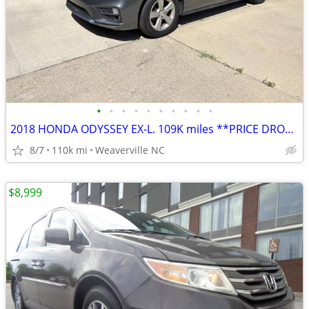
•
•
•
•
•
•
•
•
•
•
2018 HONDA ODYSSEY EX-L. 109K miles **PRICE DROP!!**
8/7
110k mi
Weaverville NC
$8,999