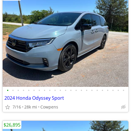
•
•
•
•
•
•
•
•
•
•
•
•
•
•
•
•
•
•
•
•
•
•
•
2024 Honda Odyssey Sport
7/16
28k mi
Cowpens
$26,895