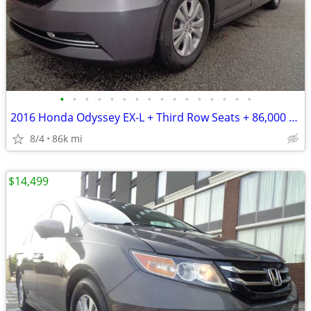
•
•
•
•
•
•
•
•
•
•
•
•
•
•
•
•
2016 Honda Odyssey EX-L + Third Row Seats + 86,000 Miles
8/4
86k mi
$14,499