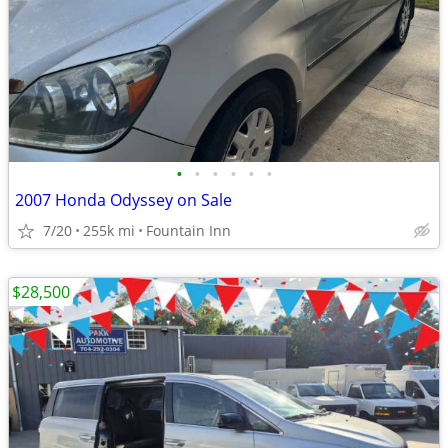
•
•
•
•
•
•
2007 Honda Odyssey on Sale
7/20
255k mi
Fountain Inn
$28,500