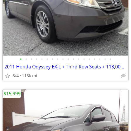
•
•
•
•
•
•
•
•
•
•
•
•
•
•
•
•
•
•
2011 Honda Odyssey EX-L + Third Row Seats + 113,000 Miles
8/4
113k mi
$15,999