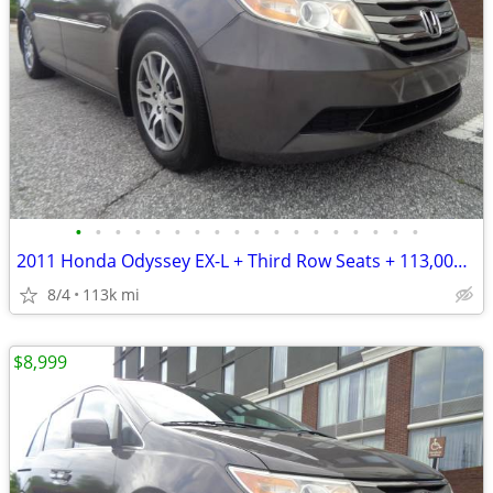
•
•
•
•
•
•
•
•
•
•
•
•
•
•
•
•
•
•
2011 Honda Odyssey EX-L + Third Row Seats + 113,000 Miles
8/4
113k mi
$8,999