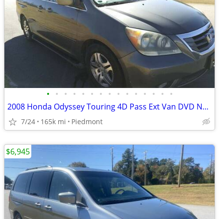
•
•
•
•
•
•
•
•
•
•
•
•
•
•
•
2008 Honda Odyssey Touring 4D Pass Ext Van DVD NAVIGATION BACK UP CAME
7/24
165k mi
Piedmont
$6,945