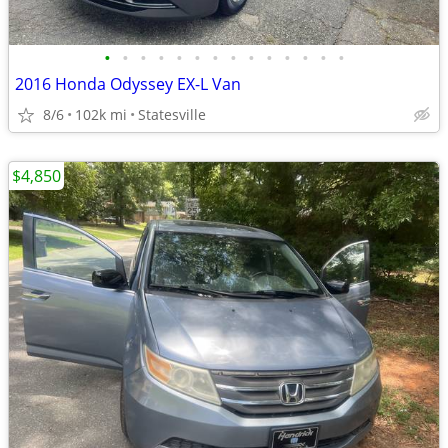
•
•
•
•
•
•
•
•
•
•
•
•
•
•
2016 Honda Odyssey EX-L Van
8/6
102k mi
Statesville
$4,850