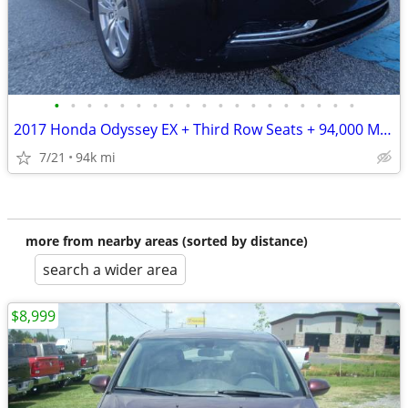
•
•
•
•
•
•
•
•
•
•
•
•
•
•
•
•
•
•
•
2017 Honda Odyssey EX + Third Row Seats + 94,000 Miles
7/21
94k mi
more from nearby areas (sorted by distance)
search a wider area
$8,999