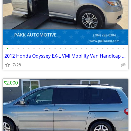
•
•
•
•
•
•
•
•
•
•
•
•
•
•
•
•
•
•
•
•
•
•
•
2012 Honda Odyssey EX-L VMI Mobility Van Handicap AEVIT Hand Controls
7/28
$2,000