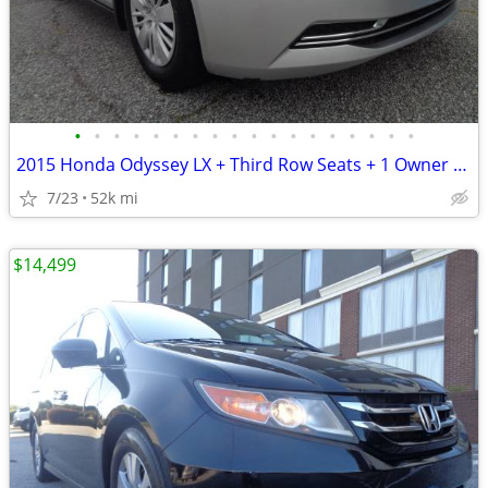
•
•
•
•
•
•
•
•
•
•
•
•
•
•
•
•
•
•
2015 Honda Odyssey LX + Third Row Seats + 1 Owner + 52,000 Miles
7/23
52k mi
$14,499