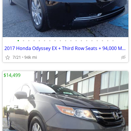
•
•
•
•
•
•
•
•
•
•
•
•
•
•
•
•
•
•
•
2017 Honda Odyssey EX + Third Row Seats + 94,000 Miles
7/21
94k mi
$14,499