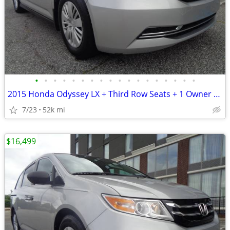
•
•
•
•
•
•
•
•
•
•
•
•
•
•
•
•
•
•
2015 Honda Odyssey LX + Third Row Seats + 1 Owner + 52,000 Miles
7/23
52k mi
$16,499