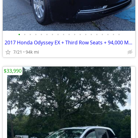
•
•
•
•
•
•
•
•
•
•
•
•
•
•
•
•
•
•
•
2017 Honda Odyssey EX + Third Row Seats + 94,000 Miles
7/21
94k mi
$33,990