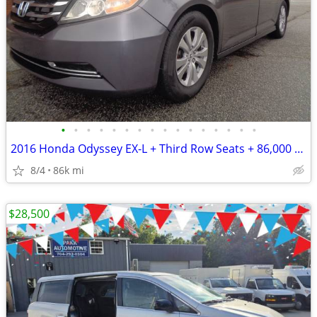
•
•
•
•
•
•
•
•
•
•
•
•
•
•
•
•
2016 Honda Odyssey EX-L + Third Row Seats + 86,000 Miles
8/4
86k mi
$28,500