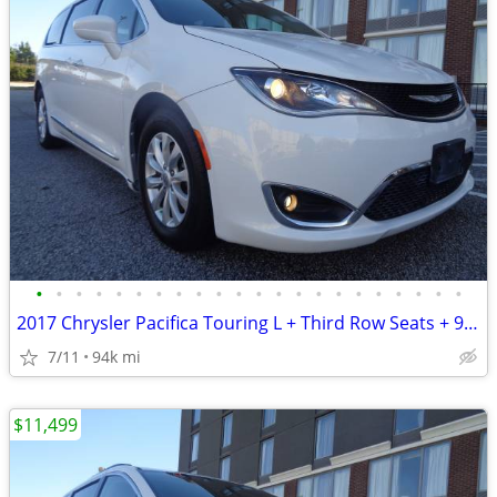
•
•
•
•
•
•
•
•
•
•
•
•
•
•
•
•
•
•
•
•
•
•
2017 Chrysler Pacifica Touring L + Third Row Seats + 94,000 Miles
7/11
94k mi
$11,499