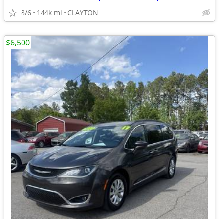
8/6
144k mi
CLAYTON
$6,500