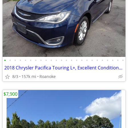
•
•
•
•
•
•
•
•
•
•
•
•
•
•
•
•
•
•
•
•
•
•
•
•
2018 Chrysler Pacifica Touring L+, Excellent Condition+90Days Warranty
8/3
157k mi
Roanoke
$7,900