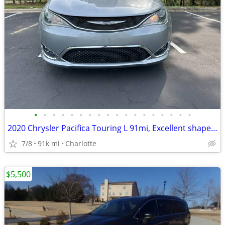
•
•
•
•
•
•
•
•
•
•
•
•
•
•
•
•
•
•
2020 Chrysler Pacifica Touring L 91mi, Excellent shape! Make an offer!
7/8
91k mi
Charlotte
$5,500