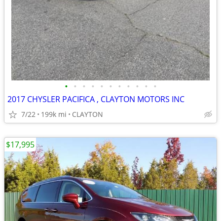
•
•
•
•
•
•
•
•
•
•
•
2017 CHYSLER PACIFICA , CLAYTON MOTORS INC
7/22
199k mi
CLAYTON
$17,995