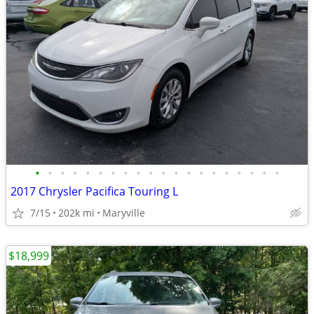
•
•
•
•
•
•
•
•
•
•
•
•
•
•
•
•
•
•
•
•
2017 Chrysler Pacifica Touring L
7/15
202k mi
Maryville
$18,999