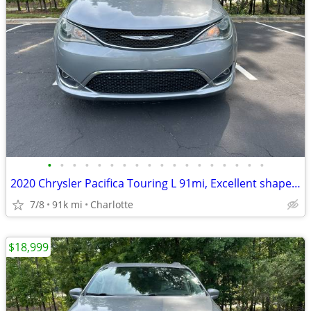
•
•
•
•
•
•
•
•
•
•
•
•
•
•
•
•
•
•
2020 Chrysler Pacifica Touring L 91mi, Excellent shape! Make an offer!
7/8
91k mi
Charlotte
$18,999