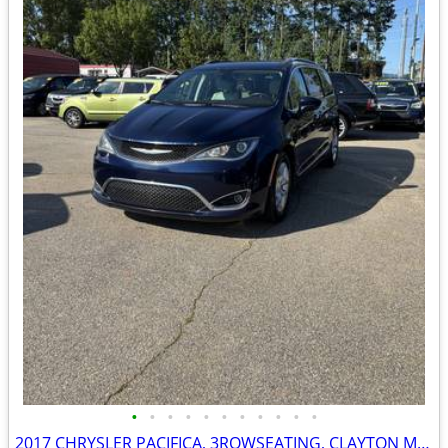
•
•
•
•
•
•
•
•
•
•
•
2017 CHRYSLER PACIFICA, 3ROWSEATING, CLAYTON MOTORS INC