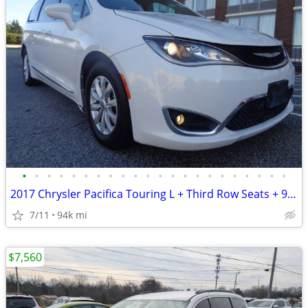
•
•
•
•
•
•
•
•
•
•
•
•
•
•
•
•
•
•
•
•
•
•
2017 Chrysler Pacifica Touring L + Third Row Seats + 94,000 Miles
7/11
94k mi
$7,560