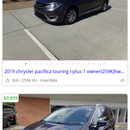
•
•
•
•
•
•
•
•
•
•
•
•
•
•
•
•
2019 chrysler pacifica touring l-plus 1 owner(259K)hwy mi loaded sharp
8/6
259k mi
riverdale
$9,499