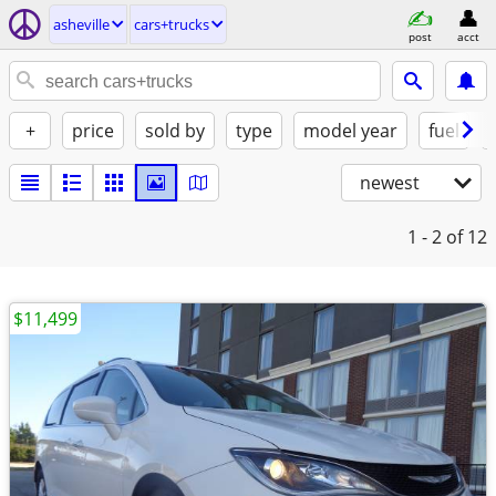
asheville
cars+trucks
post
acct
+
price
sold by
type
model year
fuel
newest
1 - 2
of 12
$11,499