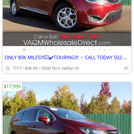
•
•
•
•
•
•
•
•
•
•
•
•
•
•
•
•
•
ONLY 80K MILES!!!💥✔️TOURING!!! ☞ CALL TODAY 502-424-9377
7/17
80k mi
5500 fern valley rd
$17,995