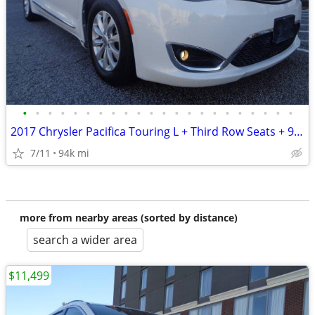
•
•
•
•
•
•
•
•
•
•
•
•
•
•
•
•
•
•
•
•
•
•
2017 Chrysler Pacifica Touring L + Third Row Seats + 94,000 Miles
7/11
94k mi
more from nearby areas (sorted by distance)
search a wider area
$11,499