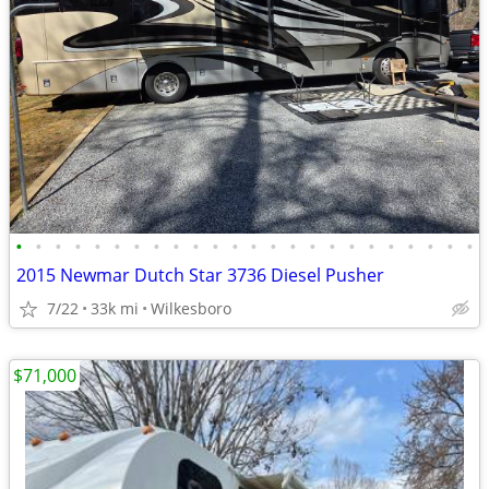
•
•
•
•
•
•
•
•
•
•
•
•
•
•
•
•
•
•
•
•
•
•
•
•
2015 Newmar Dutch Star 3736 Diesel Pusher
7/22
33k mi
Wilkesboro
$71,000