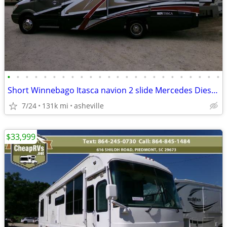
•
•
•
•
•
•
•
•
•
•
•
•
•
•
•
•
•
•
•
•
•
•
•
•
Short Winnebago Itasca navion 2 slide Mercedes Diesel 18MPG full paint
7/24
131k mi
asheville
$33,999