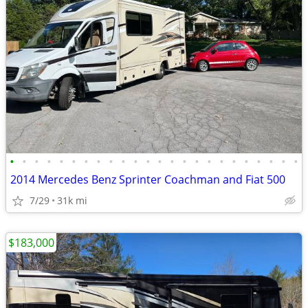
•
•
•
•
•
•
•
•
•
•
•
•
•
•
•
•
•
•
•
•
•
•
•
•
2014 Mercedes Benz Sprinter Coachman and Fiat 500
7/29
31k mi
$183,000