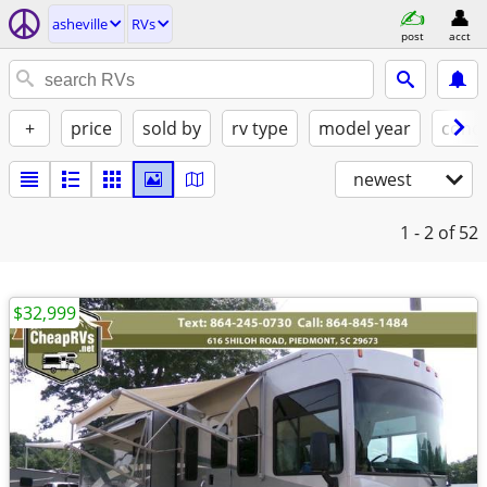
asheville
RVs
post
acct
+
price
sold by
rv type
model year
condi
newest
1 - 2
of 52
$32,999