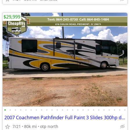
$29,999
•
•
•
•
•
•
•
•
•
•
•
•
•
•
•
•
•
•
•
•
•
•
•
•
2007 Coachmen Pathfinder Full Paint 3 Slides 300hp diesel motorhome RV
7/21
80k mi
otp north