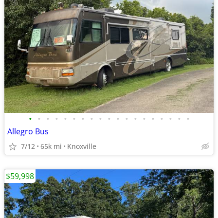
•
•
•
•
•
•
•
•
•
•
•
•
•
•
•
•
•
•
•
Allegro Bus
7/12
65k mi
Knoxville
$59,998