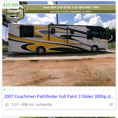
$29,999
•
•
•
•
•
•
•
•
•
•
•
•
•
•
•
•
•
•
•
•
•
•
•
•
2007 Coachmen Pathfinder Full Paint 3 Slides 300hp diesel motorhome RV
7/21
80k mi
asheville