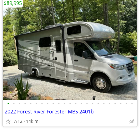
$89,995
•
•
•
•
•
•
•
•
•
•
•
•
•
•
•
•
•
•
•
•
•
•
•
2022 Forest River Forester MBS 2401b
7/12
14k mi