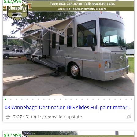
$32,999
•
•
•
•
•
•
•
•
•
•
•
•
•
•
•
•
•
•
•
•
•
•
•
•
08 Winnebago Destination BIG slides Full paint motorhome 340hp diesel
7/27
51k mi
greenville / upstate
$32,999