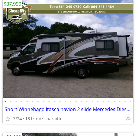
$37,999
•
•
•
•
•
•
•
•
•
•
•
•
•
•
•
•
•
•
•
•
•
•
•
•
Short Winnebago Itasca navion 2 slide Mercedes Diesel 18MPG full paint
7/24
131k mi
charlotte