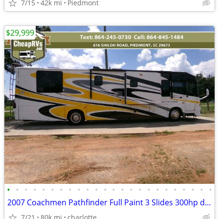
7/15
42k mi
Piedmont
$29,999
•
•
•
•
•
•
•
•
•
•
•
•
•
•
•
•
•
•
•
•
•
•
•
•
2007 Coachmen Pathfinder Full Paint 3 Slides 300hp diesel motorhome RV
7/21
80k mi
charlotte