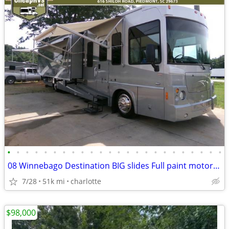
•
•
•
•
•
•
•
•
•
•
•
•
•
•
•
•
•
•
•
•
•
•
•
•
08 Winnebago Destination BIG slides Full paint motorhome 340hp diesel
7/28
51k mi
charlotte
$98,000