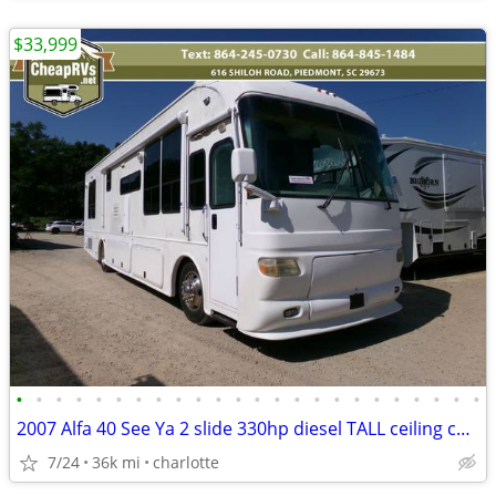
$33,999
•
•
•
•
•
•
•
•
•
•
•
•
•
•
•
•
•
•
•
•
•
•
•
•
2007 Alfa 40 See Ya 2 slide 330hp diesel TALL ceiling cheap motorhom
7/24
36k mi
charlotte