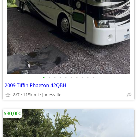
•
•
•
•
•
•
•
•
•
•
2009 Tiffin Phaeton 42QBH
8/7
115k mi
Jonesville
$30,000