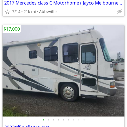
2017 Mercedes class C Motorhome ( Jayco Melbourne 24L ) d21k
7/14
21k mi
Abbeville
$17,000
•
•
•
•
•
•
•
•
•