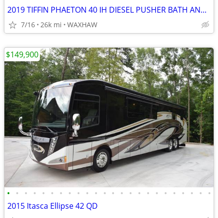
2019 TIFFIN PHAETON 40 IH DIESEL PUSHER BATH AND 1/2
7/16
26k mi
WAXHAW
$149,900
•
•
•
•
•
•
•
•
•
•
•
•
•
•
•
•
•
•
•
•
•
•
•
•
2015 Itasca Ellipse 42 QD