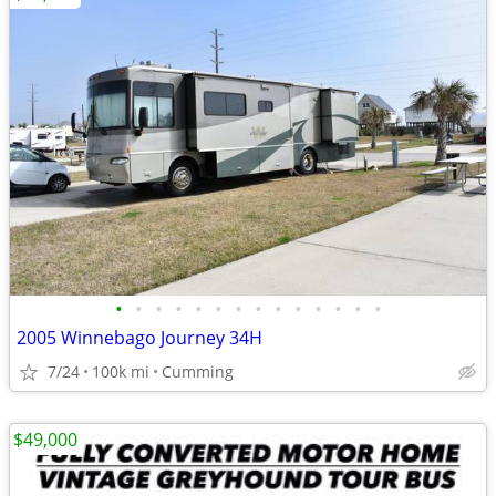
•
•
•
•
•
•
•
•
•
•
•
•
•
•
2005 Winnebago Journey 34H
7/24
100k mi
Cumming
$49,000