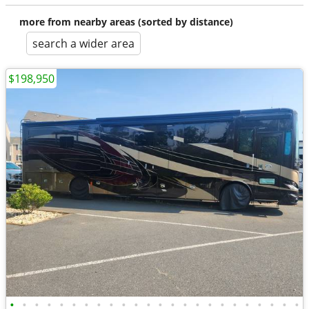
more from nearby areas (sorted by distance)
search a wider area
$198,950
•
•
•
•
•
•
•
•
•
•
•
•
•
•
•
•
•
•
•
•
•
•
•
•