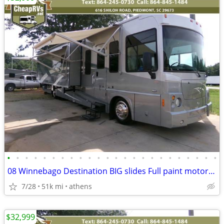
•
•
•
•
•
•
•
•
•
•
•
•
•
•
•
•
•
•
•
•
•
•
•
•
08 Winnebago Destination BIG slides Full paint motorhome 340hp diesel
7/28
51k mi
athens
$32,999