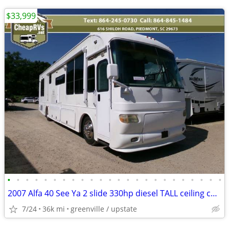
$33,999
•
•
•
•
•
•
•
•
•
•
•
•
•
•
•
•
•
•
•
•
•
•
•
•
2007 Alfa 40 See Ya 2 slide 330hp diesel TALL ceiling cheap motorhom
7/24
36k mi
greenville / upstate