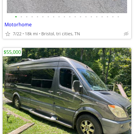
•
•
•
•
•
•
•
•
•
•
•
•
•
•
•
•
•
•
•
•
Motorhome
7/22
18k mi
Bristol, tri cities, TN
$55,000