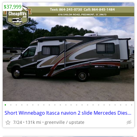
$37,999
•
•
•
•
•
•
•
•
•
•
•
•
•
•
•
•
•
•
•
•
•
•
•
•
Short Winnebago Itasca navion 2 slide Mercedes Diesel 18MPG full paint
7/24
131k mi
greenville / upstate