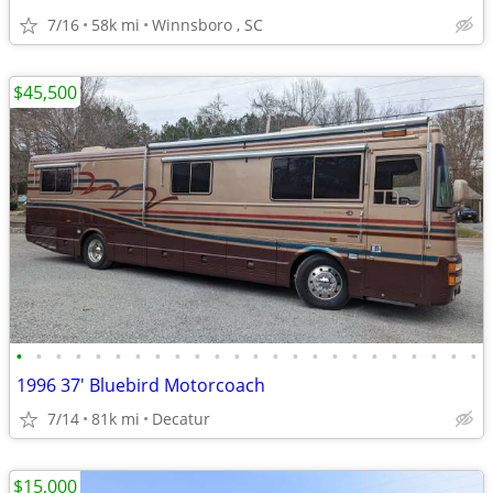
7/16
58k mi
Winnsboro , SC
$45,500
•
•
•
•
•
•
•
•
•
•
•
•
•
•
•
•
•
•
•
•
•
•
•
•
1996 37' Bluebird Motorcoach
7/14
81k mi
Decatur
$15,000