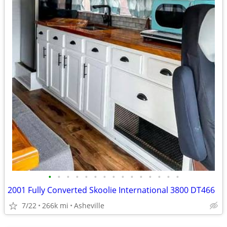
•
•
•
•
•
•
•
•
•
•
•
•
•
•
•
2001 Fully Converted Skoolie International 3800 DT466
7/22
266k mi
Asheville