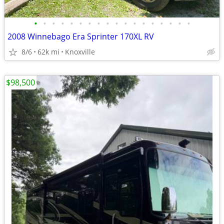
•
•
•
•
•
•
•
•
•
•
•
•
•
•
•
•
•
•
2008 Winnebago Era Sprinter 170XL RV
8/6
62k mi
Knoxville
$98,500