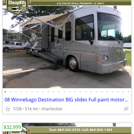
•
•
•
•
•
•
•
•
•
•
•
•
•
•
•
•
•
•
•
•
•
•
•
•
08 Winnebago Destination BIG slides Full paint motorhome 340hp diesel
7/28
51k mi
charleston
$32,999