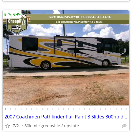
$29,999
•
•
•
•
•
•
•
•
•
•
•
•
•
•
•
•
•
•
•
•
•
•
•
•
2007 Coachmen Pathfinder Full Paint 3 Slides 300hp diesel motorhome RV
7/21
80k mi
greenville / upstate