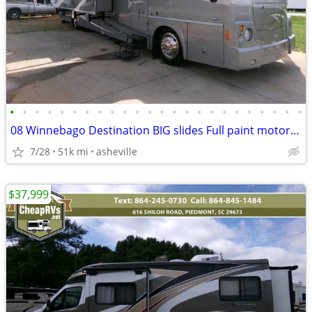
•
•
•
•
•
•
•
•
•
•
•
•
•
•
•
•
•
•
•
•
•
•
•
•
08 Winnebago Destination BIG slides Full paint motorhome 340hp diesel
7/28
51k mi
asheville
$37,999