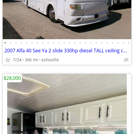
•
•
•
•
•
•
•
•
•
•
•
•
•
•
•
•
•
•
•
•
•
•
•
•
2007 Alfa 40 See Ya 2 slide 330hp diesel TALL ceiling cheap motorhom
7/24
36k mi
asheville
$28,000