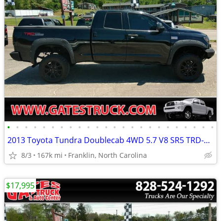
•
•
•
•
•
•
•
•
•
•
•
•
•
•
•
•
•
•
•
•
•
•
•
•
2013 Toyota Tundra Doublecab 4WD 5.7 V8 SR5 TRD-Rock Warrior *Black*
8/3
167k mi
Franklin, North Carolina
$17,995