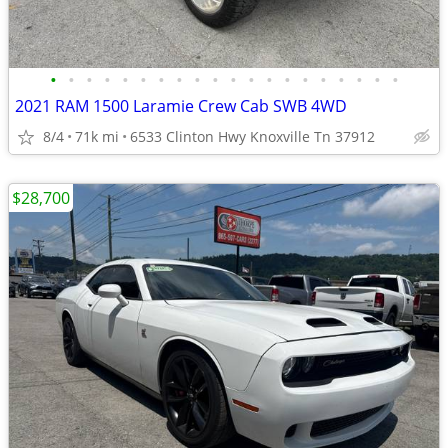
•
•
•
•
•
•
•
•
•
•
•
•
•
•
•
•
•
•
•
•
2021 RAM 1500 Laramie Crew Cab SWB 4WD
8/4
71k mi
6533 Clinton Hwy Knoxville Tn 37912
$28,700