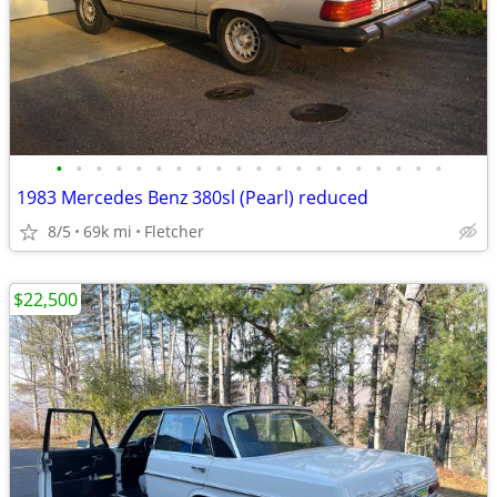
•
•
•
•
•
•
•
•
•
•
•
•
•
•
•
•
•
•
•
•
1983 Mercedes Benz 380sl (Pearl) reduced
8/5
69k mi
Fletcher
$22,500