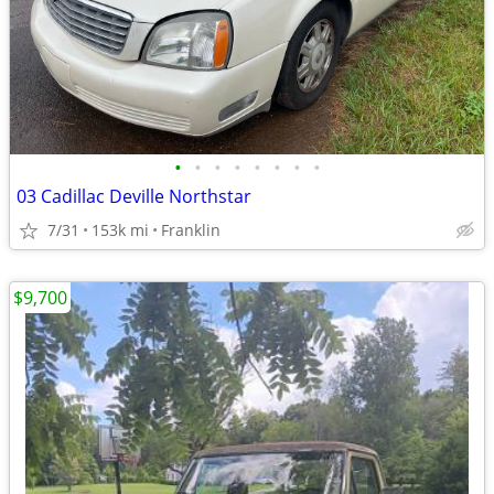
•
•
•
•
•
•
•
•
03 Cadillac Deville Northstar
7/31
153k mi
Franklin
$9,700