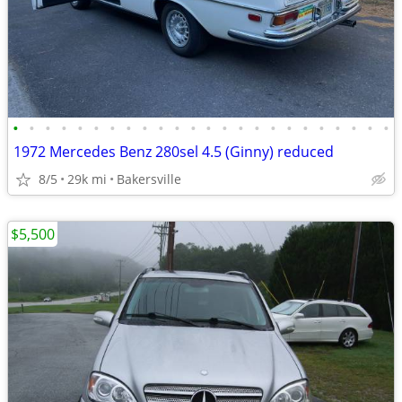
•
•
•
•
•
•
•
•
•
•
•
•
•
•
•
•
•
•
•
•
•
•
•
•
1972 Mercedes Benz 280sel 4.5 (Ginny) reduced
8/5
29k mi
Bakersville
$5,500