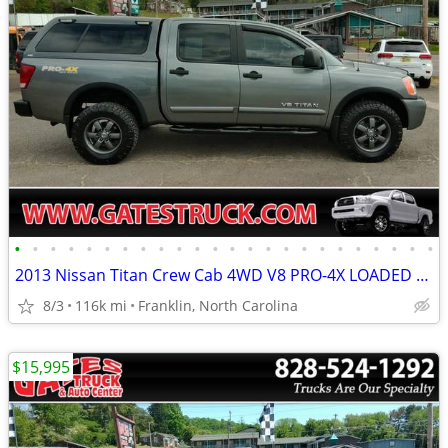
•
•
•
•
•
•
•
•
•
•
•
•
•
•
•
•
•
•
•
•
•
•
•
•
2013 Nissan Titan Crew Cab 4WD V8 PRO-4X LOADED *Gray*
8/3
116k mi
Franklin, North Carolina
$15,995