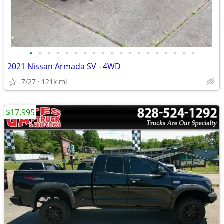
•
•
•
•
•
•
•
•
•
•
•
•
•
•
•
•
•
•
•
2021 Nissan Armada SV - 4WD
7/27
121k mi
$17,995