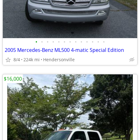
•
•
•
•
•
•
•
•
•
•
•
•
•
2005 Mercedes-Benz ML500 4-matic Special Edition
8/4
224k mi
Hendersonville
$16,000