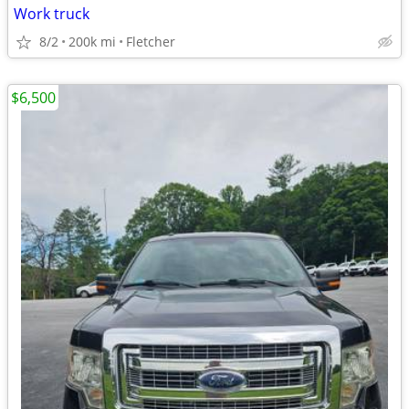
Work truck
8/2
200k mi
Fletcher
$6,500