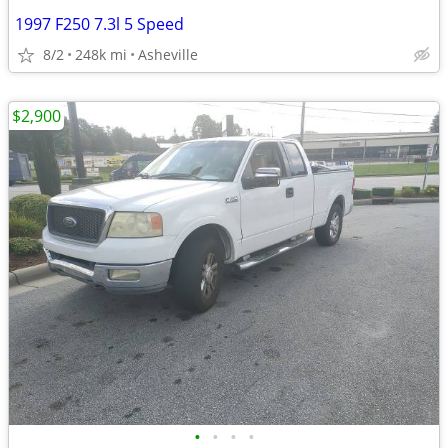
1997 F250 7.3l 5 Speed
8/2
248k mi
Asheville
$2,900
•
•
•
•