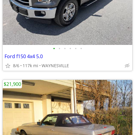
•
•
•
•
•
•
Ford f150 4x4 5.0
8/6
117k mi
WAYNESVILLE
$21,900