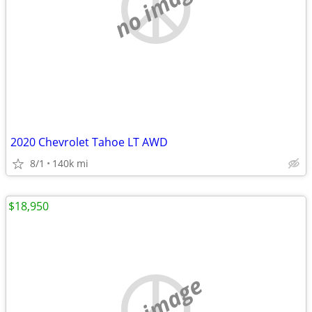
no image
2020 Chevrolet Tahoe LT AWD
8/1
140k mi
$18,950
no image