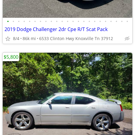
•
•
•
•
•
•
•
•
•
•
•
•
•
•
•
•
•
•
•
•
•
•
•
2019 Dodge Challenger 2dr Cpe R/T Scat Pack
8/4
86k mi
6533 Clinton Hwy Knoxville Tn 37912
$5,800