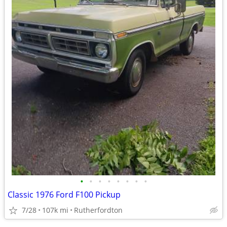
•
•
•
•
•
•
•
•
Classic 1976 Ford F100 Pickup
7/28
107k mi
Rutherfordton