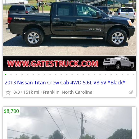
•
•
•
•
•
•
•
•
•
•
•
•
•
•
•
•
•
•
•
•
•
•
•
•
2013 Nissan Titan Crew Cab 4WD 5.6L V8 SV *Black*
8/3
151k mi
Franklin, North Carolina
$8,700