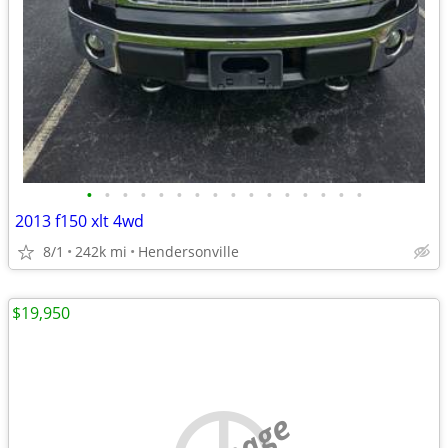
•
•
•
•
•
•
•
•
•
•
•
•
•
•
•
•
2013 f150 xlt 4wd
8/1
242k mi
Hendersonville
$19,950