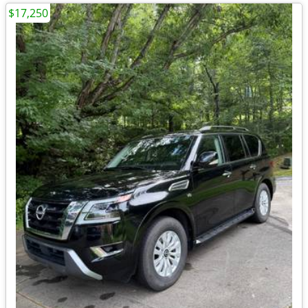
$17,250