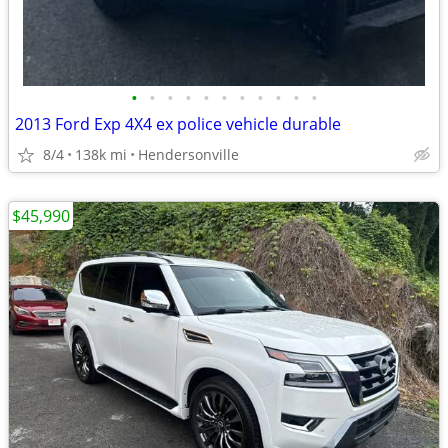
•
•
•
•
•
•
•
•
•
•
•
2013 Ford Exp 4X4 ex police vehicle durable
8/4
138k mi
Hendersonville
$45,990