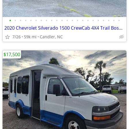
•
•
•
•
•
•
•
•
•
•
•
•
•
•
•
•
•
•
•
•
•
•
2020 Chevrolet Silverado 1500 CrewCab 4X4 Trail Boss [59K Miles] chevy
7/26
59k mi
Candler, NC
$17,500