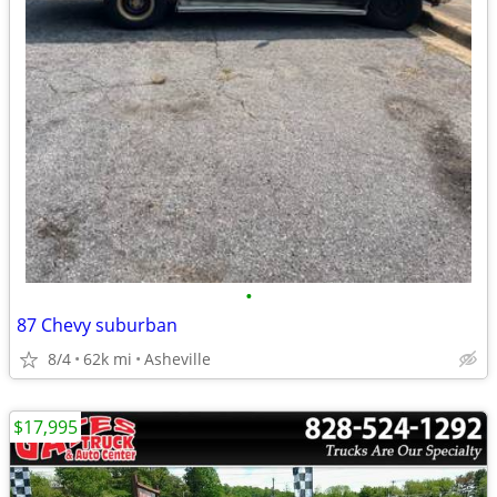
•
87 Chevy suburban
8/4
62k mi
Asheville
$17,995