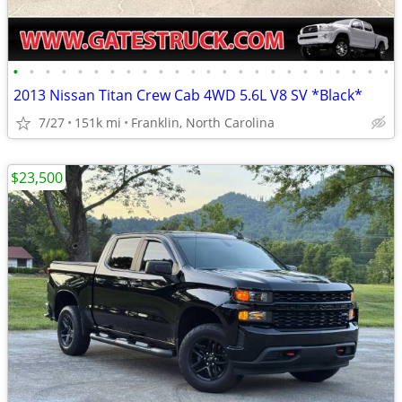
•
•
•
•
•
•
•
•
•
•
•
•
•
•
•
•
•
•
•
•
•
•
•
•
2013 Nissan Titan Crew Cab 4WD 5.6L V8 SV *Black*
7/27
151k mi
Franklin, North Carolina
$23,500