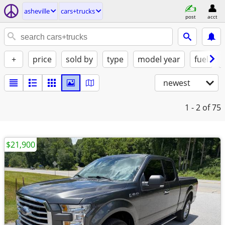
asheville
cars+trucks
post
acct
+
price
sold by
type
model year
fuel
newest
1 - 2
of 75
$21,900