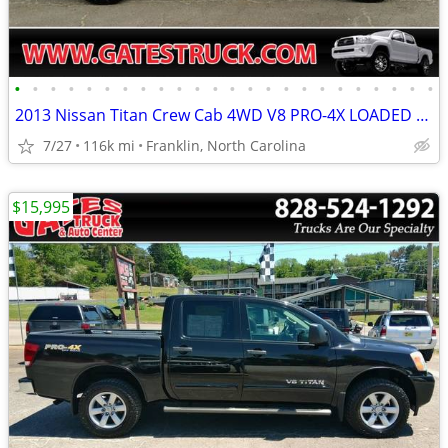
•
•
•
•
•
•
•
•
•
•
•
•
•
•
•
•
•
•
•
•
•
•
•
•
2013 Nissan Titan Crew Cab 4WD V8 PRO-4X LOADED *Gray*
7/27
116k mi
Franklin, North Carolina
$15,995