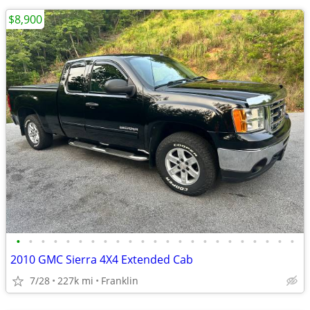
$8,900
•
•
•
•
•
•
•
•
•
•
•
•
•
•
•
•
•
•
•
•
•
•
•
2010 GMC Sierra 4X4 Extended Cab
7/28
227k mi
Franklin