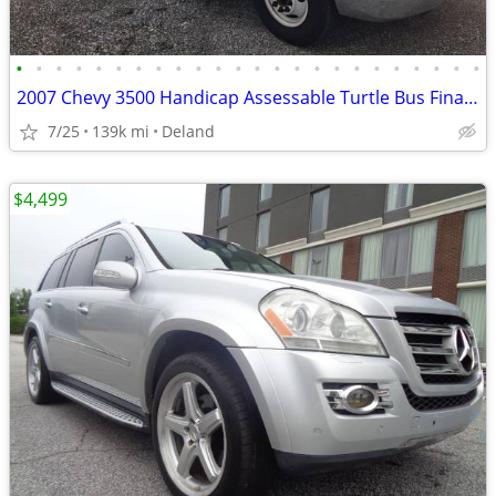
•
•
•
•
•
•
•
•
•
•
•
•
•
•
•
•
•
•
•
•
•
•
•
•
2007 Chevy 3500 Handicap Assessable Turtle Bus Financing Available
7/25
139k mi
Deland
$4,499