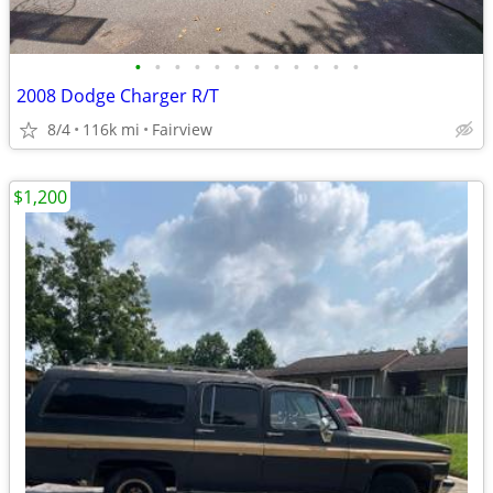
•
•
•
•
•
•
•
•
•
•
•
•
2008 Dodge Charger R/T
8/4
116k mi
Fairview
$1,200