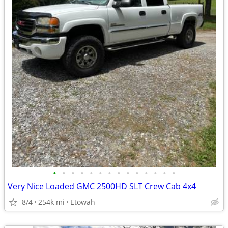
•
•
•
•
•
•
•
•
•
•
•
•
•
•
Very Nice Loaded GMC 2500HD SLT Crew Cab 4x4
8/4
254k mi
Etowah