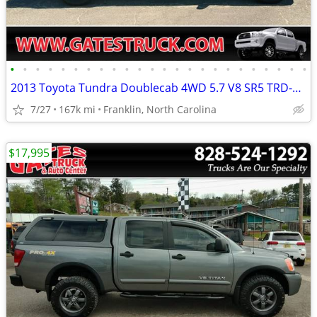
•
•
•
•
•
•
•
•
•
•
•
•
•
•
•
•
•
•
•
•
•
•
•
•
2013 Toyota Tundra Doublecab 4WD 5.7 V8 SR5 TRD-Rock Warrior *Black*
7/27
167k mi
Franklin, North Carolina
$17,995