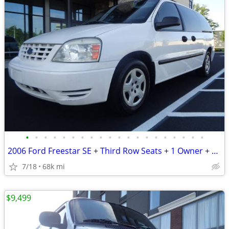
•
•
•
•
•
•
•
•
•
•
•
•
•
•
•
•
•
•
•
•
2006 Ford Freestar SE + Third Row Seats + 1 Owner + 68,000 Miles
7/18
68k mi
$9,499