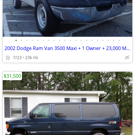
•
•
•
•
•
•
•
•
•
•
•
•
•
•
•
•
•
•
•
•
2002 Dodge Ram Van 3500 Maxi + 1 Owner + 23,000 Miles
7/23
23k mi
$31,500