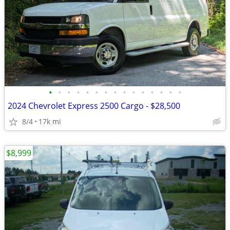
•
•
•
•
•
•
•
•
•
•
•
•
•
•
•
2024 Chevrolet Express 2500 Cargo - $28,500
8/4
17k mi
$8,999