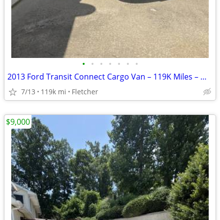
•
•
•
•
•
•
•
2013 Ford Transit Connect Cargo Van – 119K Miles – Work Van
7/13
119k mi
Fletcher
$9,000