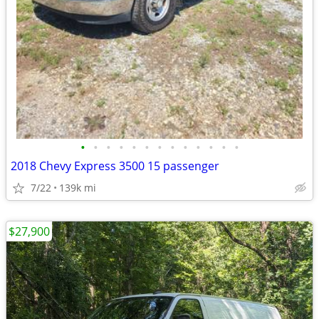
•
•
•
•
•
•
•
•
•
•
•
•
•
2018 Chevy Express 3500 15 passenger
7/22
139k mi
$27,900