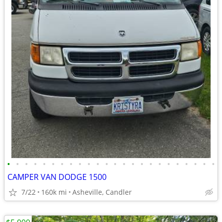
•
•
•
•
•
•
•
•
•
•
•
•
•
•
•
•
•
•
•
•
•
•
•
•
CAMPER VAN DODGE 1500
7/22
160k mi
Asheville, Candler