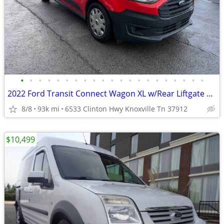
•
•
•
•
•
•
•
•
•
•
•
•
•
•
•
•
•
•
•
•
•
2022 Ford Transit Connect Wagon XL w/Rear Liftgate LWB
8/8
93k mi
6533 Clinton Hwy Knoxville Tn 37912
$10,499