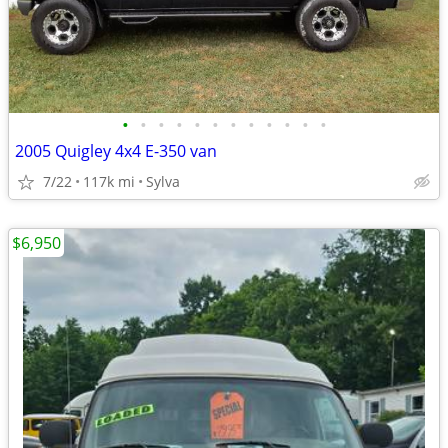
•
•
•
•
•
•
•
•
•
•
•
•
2005 Quigley 4x4 E-350 van
7/22
117k mi
Sylva
$6,950