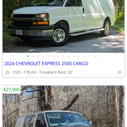
•
•
•
•
•
•
•
•
•
•
•
•
•
•
•
2024 CHEVROLET EXPRESS 2500 CARGO
7/20
17k mi
Travelers Rest, SC
$27,900