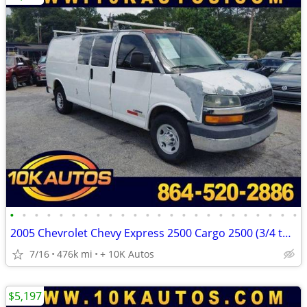
•
•
•
•
•
•
•
•
•
•
•
•
•
•
•
•
•
•
•
•
•
•
•
•
2005 Chevrolet Chevy Express 2500 Cargo 2500 (3/4 ton)
7/16
476k mi
+ 10K Autos
$5,197