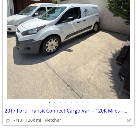
•
•
•
•
•
•
•
•
2017 Ford Transit Connect Cargo Van – 120K Miles – Work Van
7/13
120k mi
Fletcher