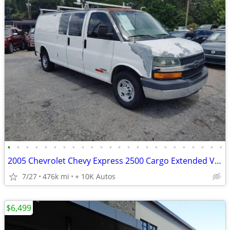
•
•
•
•
•
•
•
•
•
•
•
•
•
•
•
•
•
•
•
•
•
•
•
•
2005 Chevrolet Chevy Express 2500 Cargo Extended Van 3D
7/27
476k mi
+ 10K Autos
$6,499