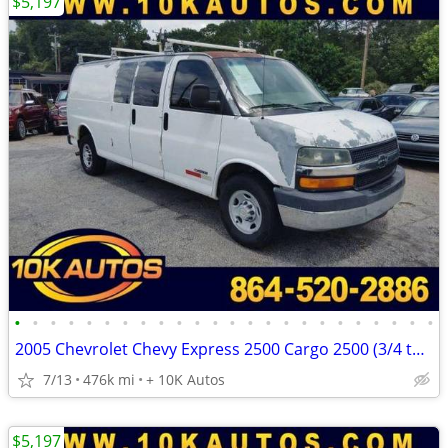
$5,197
•
•
•
•
•
•
•
•
•
•
•
•
•
•
•
•
•
•
•
•
•
•
•
•
2005 Chevrolet Chevy Express 2500 Cargo 2500 (3/4 ton)
7/13
476k mi
+ 10K Autos
$5,197