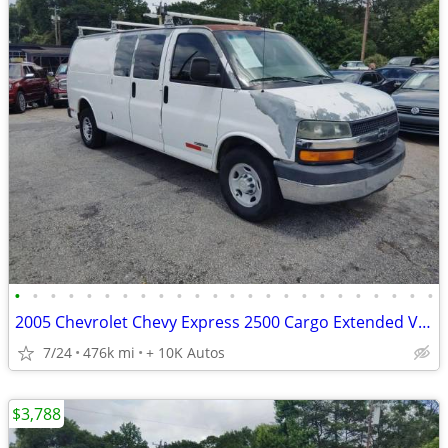
•
•
•
•
•
•
•
•
•
•
•
•
•
•
•
•
•
•
•
•
•
•
•
•
2005 Chevrolet Chevy Express 2500 Cargo Extended Van 3D
7/24
476k mi
+ 10K Autos
$3,788