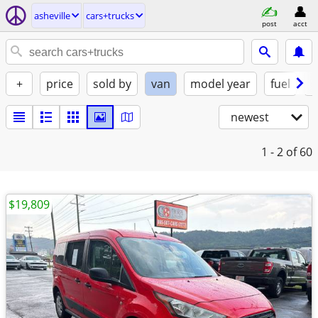
asheville
cars+trucks
post
acct
+
price
sold by
van
model year
fuel
c
newest
1 - 2
of 60
$19,809