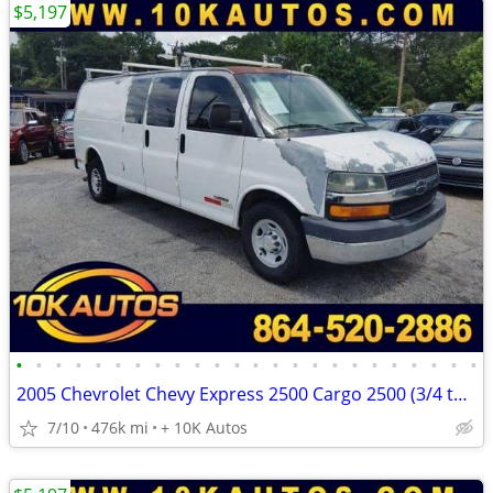
$5,197
•
•
•
•
•
•
•
•
•
•
•
•
•
•
•
•
•
•
•
•
•
•
•
•
2005 Chevrolet Chevy Express 2500 Cargo 2500 (3/4 ton)
7/10
476k mi
+ 10K Autos