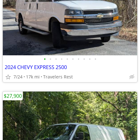
•
•
•
•
•
•
•
•
•
•
2024 CHEVY EXPRESS 2500
7/24
17k mi
Travelers Rest
$27,900