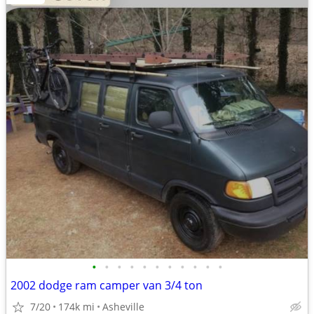
•
•
•
•
•
•
•
•
•
•
•
2002 dodge ram camper van 3/4 ton
7/20
174k mi
Asheville