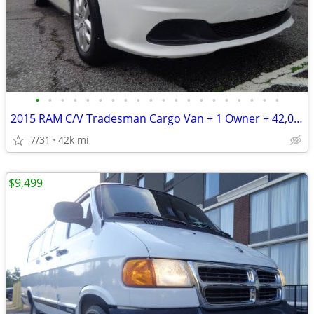
•
•
•
•
•
•
•
•
•
•
•
•
•
•
•
•
•
•
•
•
2015 RAM C/V Tradesman Cargo Van + 1 Owner + 42,000 Miles
7/31
42k mi
$9,499