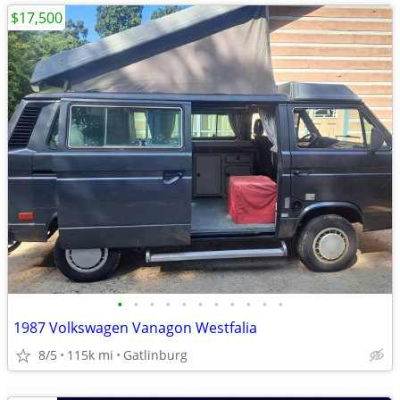
$17,500
•
•
•
•
•
•
•
•
•
•
•
1987 Volkswagen Vanagon Westfalia
8/5
115k mi
Gatlinburg