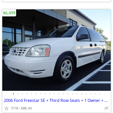
$6,499
•
•
•
•
•
•
•
•
•
•
•
•
•
•
•
•
•
•
•
•
2006 Ford Freestar SE + Third Row Seats + 1 Owner + 68,000 Miles
7/18
68k mi