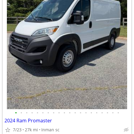
•
•
•
•
•
•
•
•
•
•
•
•
•
•
•
•
•
•
•
•
2024 Ram Promaster
7/23
27k mi
Inman sc