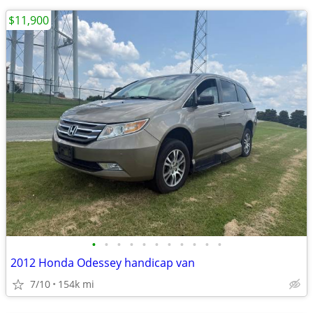
$11,900
•
•
•
•
•
•
•
•
•
•
•
2012 Honda Odessey handicap van
7/10
154k mi