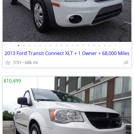
•
•
•
•
•
•
•
•
•
•
•
•
•
•
•
•
•
•
•
2013 Ford Transit Connect XLT + 1 Owner + 68,000 Miles
7/31
68k mi
$10,499