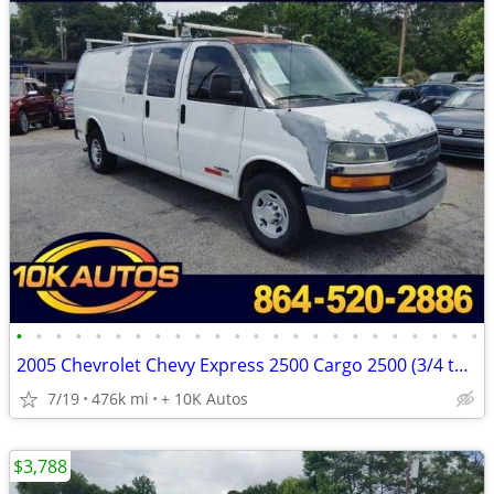
•
•
•
•
•
•
•
•
•
•
•
•
•
•
•
•
•
•
•
•
•
•
•
•
2005 Chevrolet Chevy Express 2500 Cargo 2500 (3/4 ton)
7/19
476k mi
+ 10K Autos
$3,788