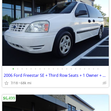
•
•
•
•
•
•
•
•
•
•
•
•
•
•
•
•
•
•
•
•
2006 Ford Freestar SE + Third Row Seats + 1 Owner + 68,000 Miles
7/18
68k mi
$6,499