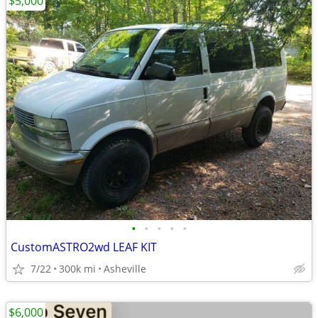
$5,000
•
•
•
•
•
CustomASTRO2wd LEAF KIT
7/22
300k mi
Asheville
$6,000