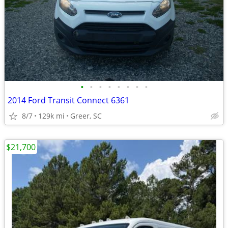
•
•
•
•
•
•
•
•
2014 Ford Transit Connect 6361
8/7
129k mi
Greer, SC
$21,700