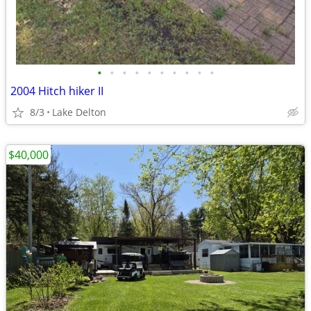
•
•
•
•
•
•
•
•
•
•
2004 Hitch hiker II
8/3
Lake Delton
$40,000