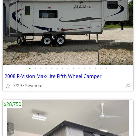
•
•
•
•
•
•
•
•
•
•
•
•
•
•
•
2008 R-Vision Max-Lite Fifth Wheel Camper
7/29
Seymour
$28,750