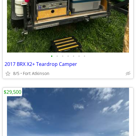
•
•
•
•
•
•
•
2017 BRX X2+ Teardrop Camper
8/5
Fort Atkinson
$29,500