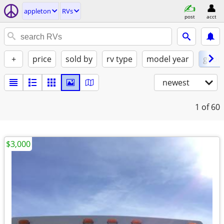
appleton
RVs
post
acct
+
price
sold by
rv type
model year
good
newest
1
of 60
$3,000