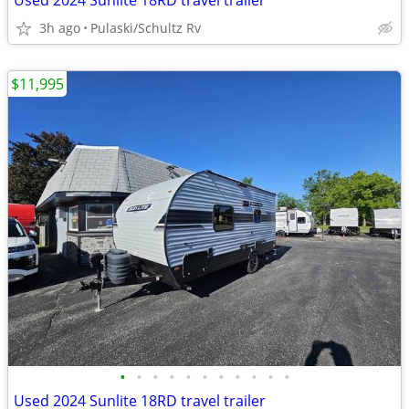
Used 2024 Sunlite 18RD travel trailer
3h ago
Pulaski/Schultz Rv
$11,995
•
•
•
•
•
•
•
•
•
•
•
Used 2024 Sunlite 18RD travel trailer