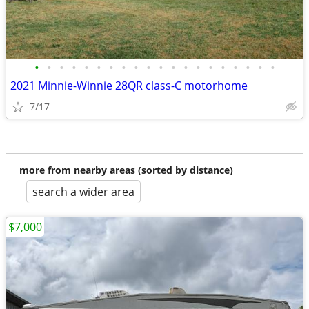
•
•
•
•
•
•
•
•
•
•
•
•
•
•
•
•
•
•
•
•
2021 Minnie-Winnie 28QR class-C motorhome
7/17
more from nearby areas (sorted by distance)
search a wider area
$7,000