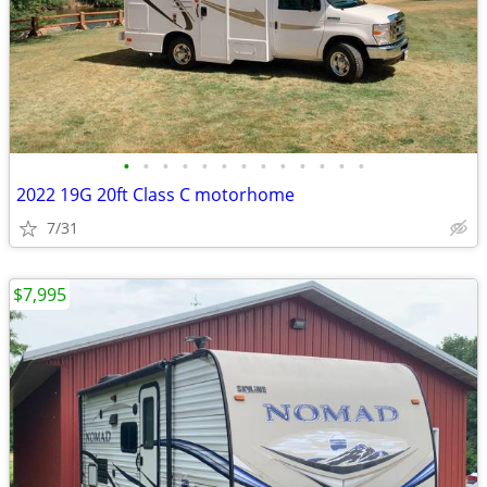
•
•
•
•
•
•
•
•
•
•
•
•
•
2022 19G 20ft Class C motorhome
7/31
$7,995