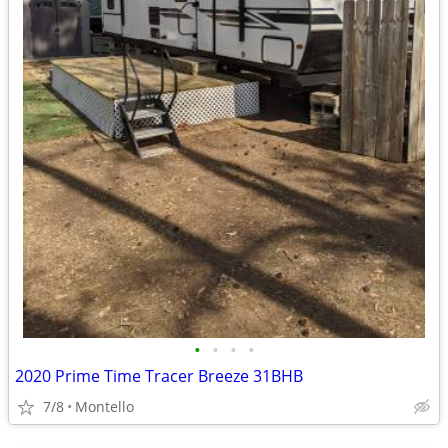
•
•
•
•
2020 Prime Time Tracer Breeze 31BHB
7/8
Montello