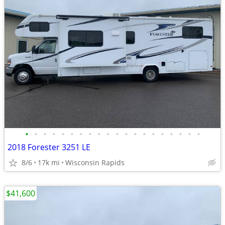
•
•
•
•
•
•
•
•
•
•
•
•
•
•
•
•
•
•
•
•
2018 Forester 3251 LE
8/6
17k mi
Wisconsin Rapids
$41,600