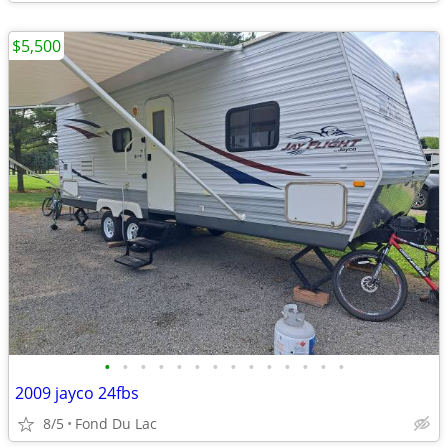
$5,500
•
•
•
•
•
•
•
•
•
•
•
•
•
•
2009 jayco 24fbs
8/5
Fond Du Lac