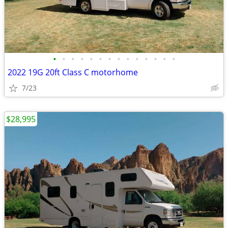
•
•
•
•
•
•
•
•
•
•
•
•
•
•
2022 19G 20ft Class C motorhome
7/23
$28,995