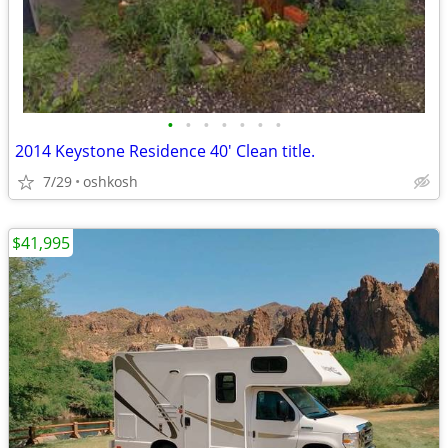
•
•
•
•
•
•
•
2014 Keystone Residence 40' Clean title.
7/29
oshkosh
$41,995