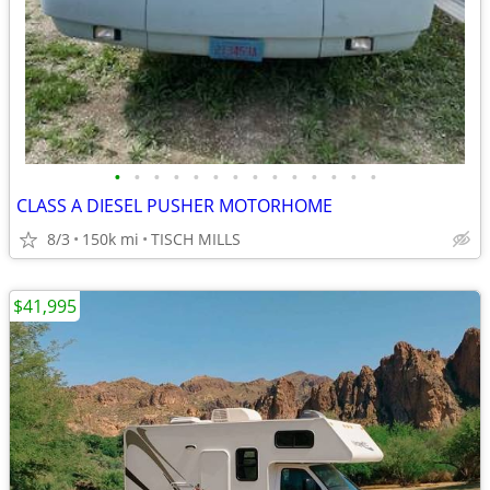
•
•
•
•
•
•
•
•
•
•
•
•
•
•
CLASS A DIESEL PUSHER MOTORHOME
8/3
150k mi
TISCH MILLS
$41,995