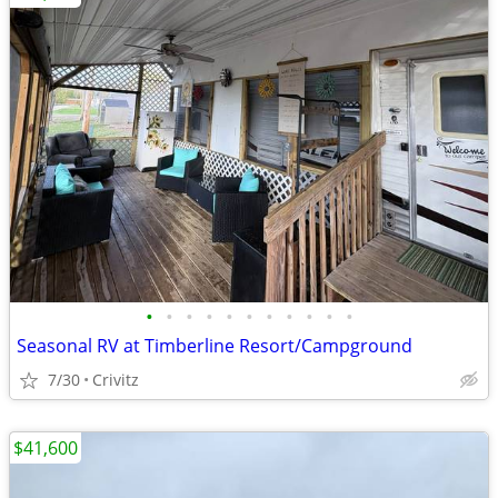
•
•
•
•
•
•
•
•
•
•
•
Seasonal RV at Timberline Resort/Campground
7/30
Crivitz
$41,600