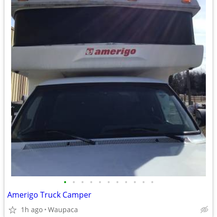
•
•
•
•
•
•
•
•
•
•
•
Amerigo Truck Camper
1h ago
Waupaca