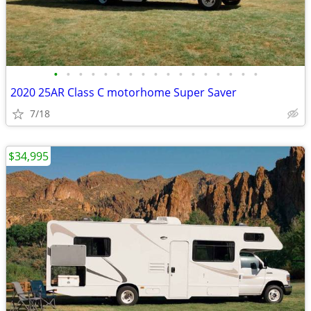
•
•
•
•
•
•
•
•
•
•
•
•
•
•
•
•
•
2020 25AR Class C motorhome Super Saver
7/18
$34,995