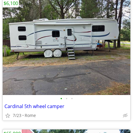
$6,100
•
•
•
Cardinal 5th wheel camper
7/23
Rome