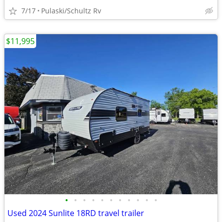
7/17
Pulaski/Schultz Rv
$11,995
•
•
•
•
•
•
•
•
•
•
•
Used 2024 Sunlite 18RD travel trailer