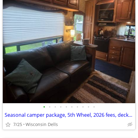
•
•
•
•
•
•
•
•
•
•
Seasonal camper package, 5th Wheel, 2026 fees, deck and patio furniture
7/25
Wisconsin Dells