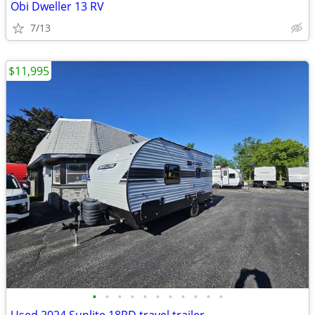
Obi Dweller 13 RV
7/13
$11,995
•
•
•
•
•
•
•
•
•
•
•