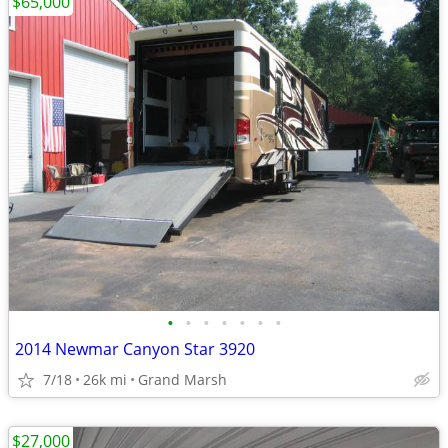
$65,000
•
•
•
•
•
•
•
2014 Newmar Canyon Star 3920
7/18
26k mi
Grand Marsh
$27,000