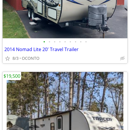
•
•
•
•
•
•
•
•
•
2014 Nomad Lite 20' Travel Trailer
8/3
OCONTO
$19,500