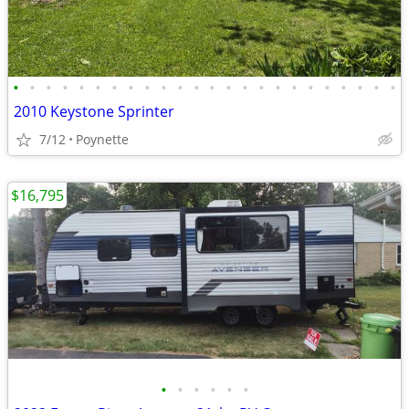
•
•
•
•
•
•
•
•
•
•
•
•
•
•
•
•
•
•
•
•
•
•
•
•
2010 Keystone Sprinter
7/12
Poynette
$16,795
•
•
•
•
•
•