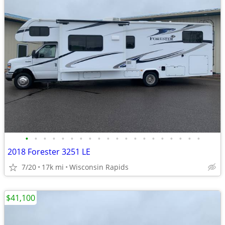
•
•
•
•
•
•
•
•
•
•
•
•
•
•
•
•
•
•
•
•
2018 Forester 3251 LE
7/20
17k mi
Wisconsin Rapids
$41,100