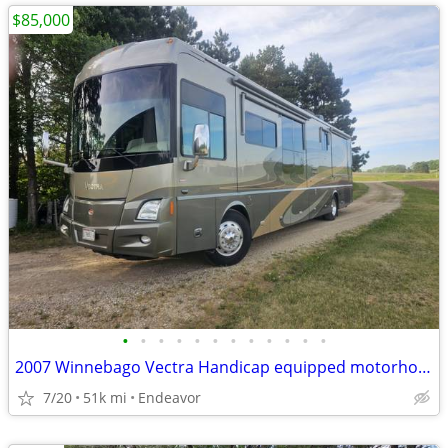
$85,000
•
•
•
•
•
•
•
•
•
•
•
•
2007 Winnebago Vectra Handicap equipped motorhome
7/20
51k mi
Endeavor