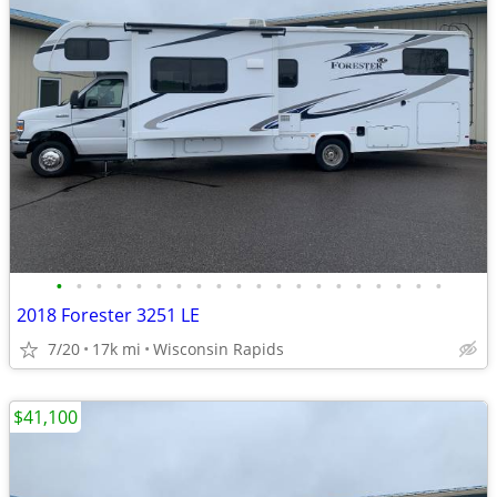
•
•
•
•
•
•
•
•
•
•
•
•
•
•
•
•
•
•
•
•
2018 Forester 3251 LE
7/20
17k mi
Wisconsin Rapids
$41,100