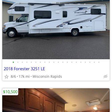
•
•
•
•
•
•
•
•
•
•
•
•
•
•
•
•
•
•
•
•
2018 Forester 3251 LE
8/6
17k mi
Wisconsin Rapids
$10,500