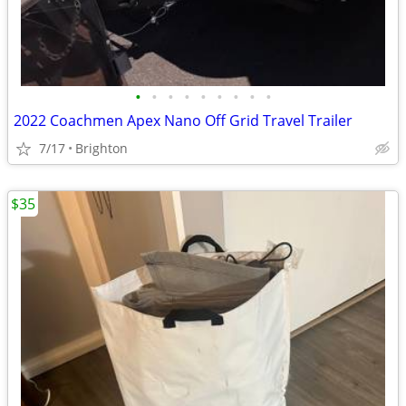
•
•
•
•
•
•
•
•
•
2022 Coachmen Apex Nano Off Grid Travel Trailer
7/17
Brighton
$35