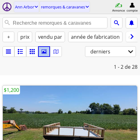
Ann Arbor
remorques & caravanes
Annonce
compte
+
prix
vendu par
année de fabrication
cond
derniers
1 - 2
de 28
$1,200