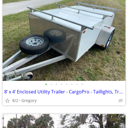
•
•
•
•
•
•
•
•
8’ x 4’ Enclosed Utility Trailer - CargoPro - Taillights, Trailer Jack,
8/2
Gregory