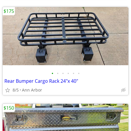
$175
•
•
•
•
•
•
Rear Bumper Cargo Rack 24"x 40"
8/5
Ann Arbor
$150