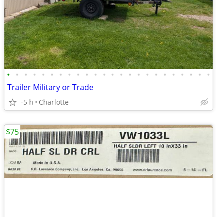
•
•
•
•
•
•
•
•
•
•
•
•
•
•
•
•
•
•
•
•
•
•
•
•
Trailer Military or Trade
-5 h
Charlotte
$75