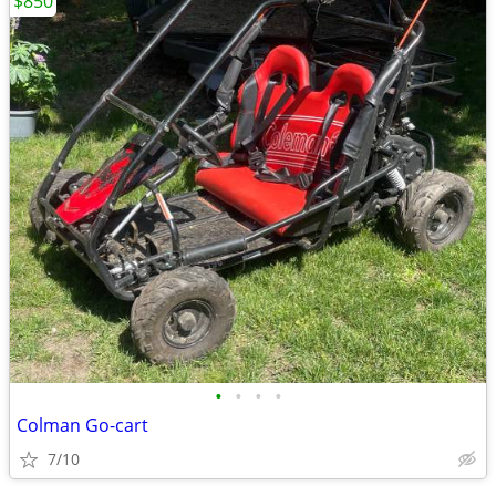
$850
•
•
•
•
Colman Go-cart
7/10