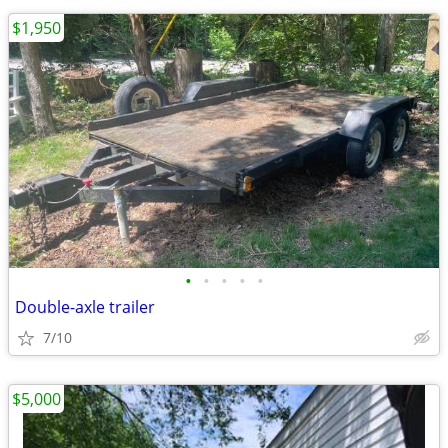
$1,950
•
•
•
•
•
Double-axle trailer
7/10
$5,000