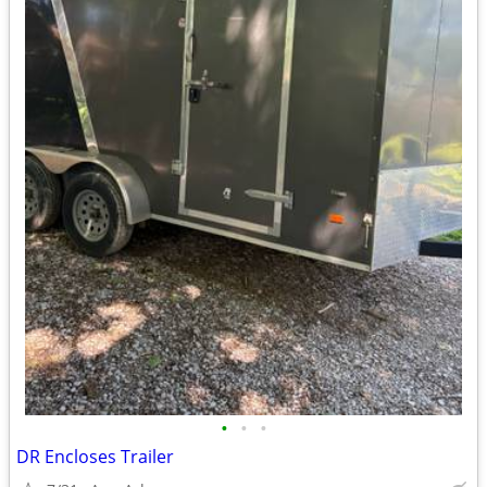
•
•
•
DR Encloses Trailer