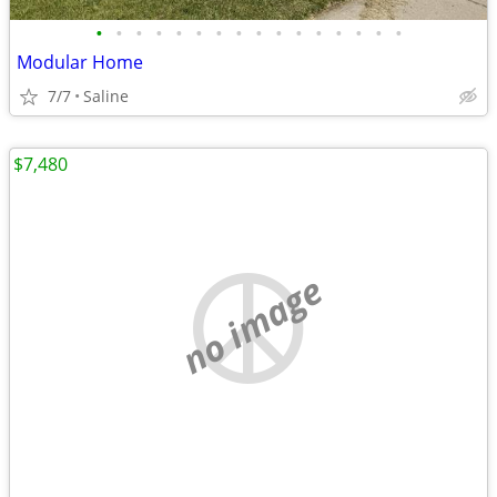
•
•
•
•
•
•
•
•
•
•
•
•
•
•
•
•
Modular Home
7/7
Saline
$7,480
no image