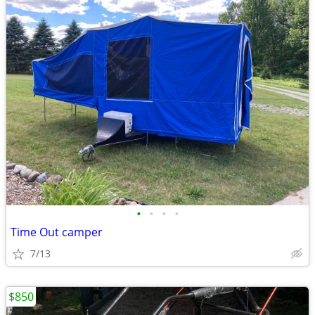
•
•
•
•
Time Out camper
7/13
$850