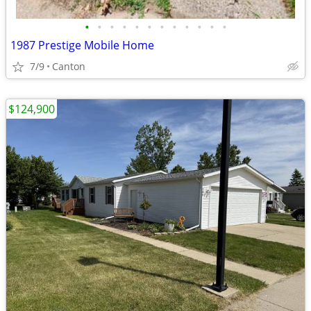
•
•
•
•
•
•
•
•
•
•
•
•
1987 Prestige Mobile Home
7/9
Canton
$124,900