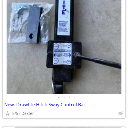
•
•
•
New- Drawtite Hitch Sway Control Bar
8/5
Dexter