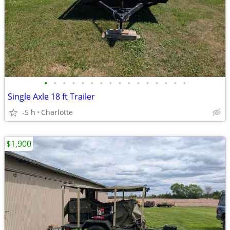
•
•
•
•
•
•
•
•
•
•
•
•
•
•
•
•
Single Axle 18 ft Trailer
-5 h
Charlotte
$1,900