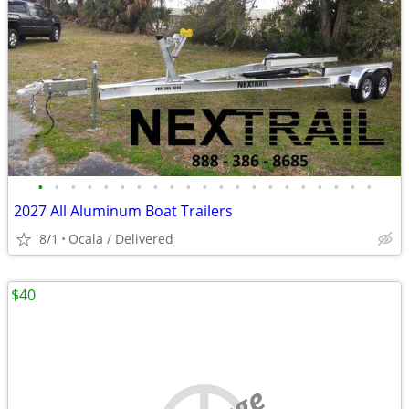
•
•
•
•
•
•
•
•
•
•
•
•
•
•
•
•
•
•
•
•
•
2027 All Aluminum Boat Trailers
8/1
Ocala / Delivered
$40