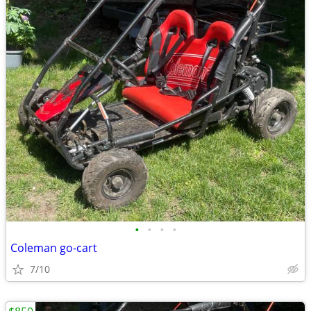
•
•
•
•
Coleman go-cart
7/10