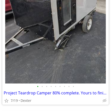
•
•
•
•
•
•
•
•
•
Project Teardrop Camper 80% complete. Yours to finish
7/19
Dexter