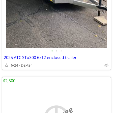
•
•
•
2025 ATC STo300 6x12 enclosed trailer
6/24
Dexter
$2,500