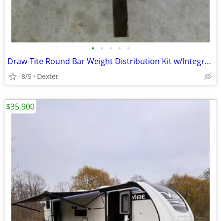
•
•
•
•
•
Draw-Tite Round Bar Weight Distribution Kit w/Integrated Sway Bar
8/5
Dexter
$35,900