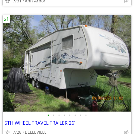
7/31
Ann Arbor
$1
•
•
•
•
•
•
•
•
5TH WHEEL TRAVEL TRAILER 26'
7/28
BELLEVILLE