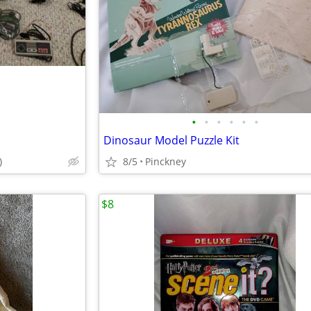
•
•
•
•
•
•
Dinosaur Model Puzzle Kit
)
8/5
Pinckney
$8