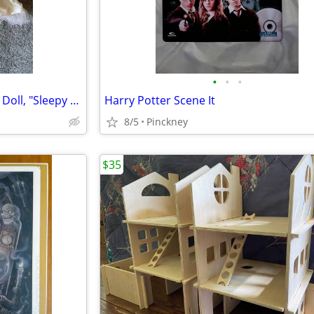
•
•
•
Lovely Vintage 1950's 10" Bride Doll, "Sleepy Eyes", Poseable Arms
Harry Potter Scene It
8/5
Pinckney
$35