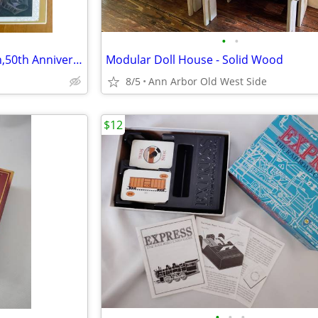
•
•
Disney Parks Haunted Mansion,50th Anniversary 1000 piece Jigsaw Puzzle
Modular Doll House - Solid Wood
8/5
Ann Arbor Old West Side
$12
•
•
•