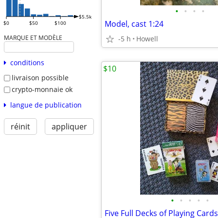
•
•
•
•
$5.5k
Model, cast 1:24
$0
$50
$100
MARQUE ET MODÈLE
-5 h
Howell
conditions
$10
livraison possible
crypto-monnaie ok
langue de publication
réinit
appliquer
•
•
•
•
•
Five Full Decks of Playing Cards