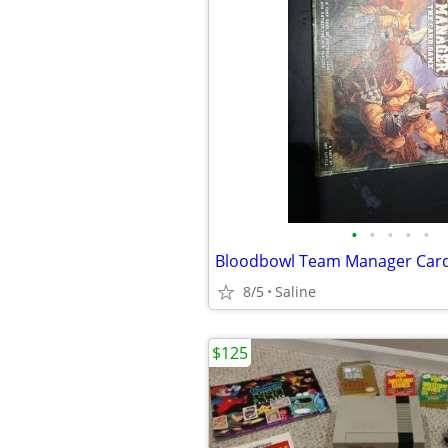
•
•
•
•
•
Bloodbowl Team Manager Car
8/5
Saline
$125