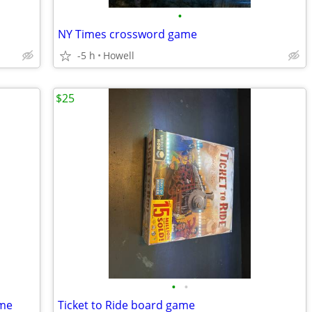
•
NY Times crossword game
-5 h
Howell
$25
•
•
me
Ticket to Ride board game