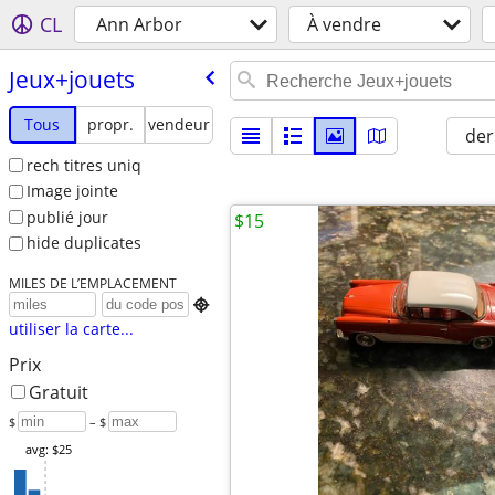
CL
Ann Arbor
À vendre
Jeux+jouets
Tous
propr.
vendeur
der
rech titres uniq
Image jointe
publié jour
$15
hide duplicates
MILES DE L’EMPLACEMENT

utiliser la carte...
Prix
Gratuit
$
– $
avg: $25