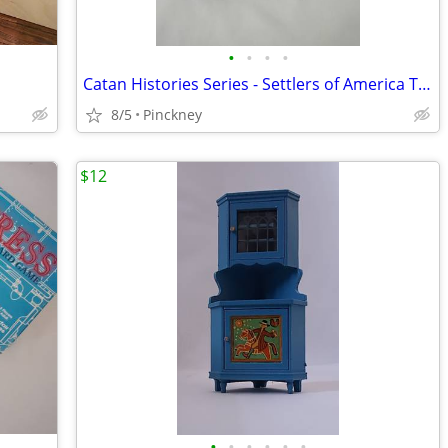
•
•
•
•
Catan Histories Series - Settlers of America Trails to Rails Game
8/5
Pinckney
$12
•
•
•
•
•
•