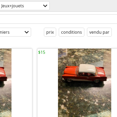
Jeux+jouets
niers
prix
conditions
vendu par
$15