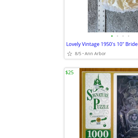
•
•
•
•
8/5
Ann Arbor
$25