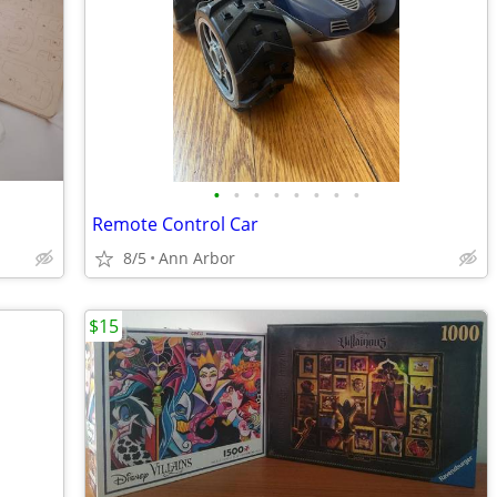
•
•
•
•
•
•
•
•
Remote Control Car
8/5
Ann Arbor
$15