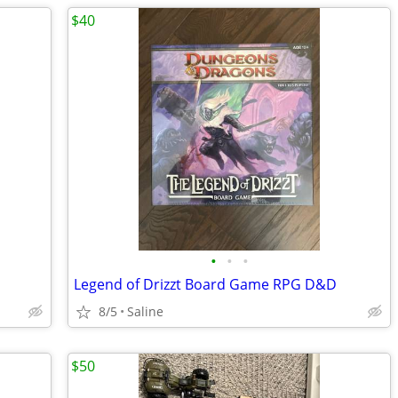
$40
•
•
•
Legend of Drizzt Board Game RPG D&D
8/5
Saline
$50