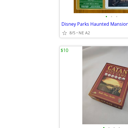
•
•
•
8/5
NE A2
$10
•
•
•
•