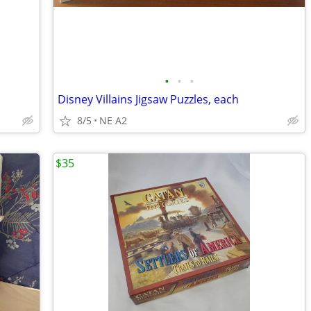
•
•
•
Disney Villains Jigsaw Puzzles, each
8/5
NE A2
$35