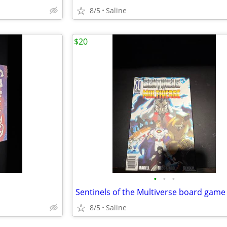
8/5
Saline
$20
•
•
•
Sentinels of the Multiverse board game
8/5
Saline