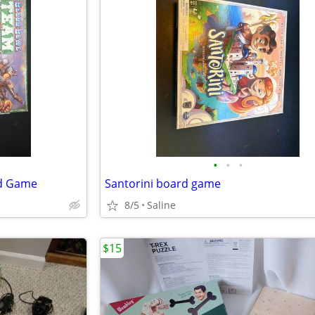
•
•
•
d Game
Santorini board game
8/5
Saline
$15