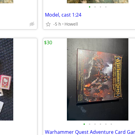
•
•
•
•
Model, cast 1:24
-5 h
Howell
$30
•
•
•
•
•
•
Warhammer Quest Adventure Card Ga