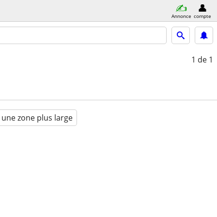
Annonce
compte
1
de 1
 une zone plus large