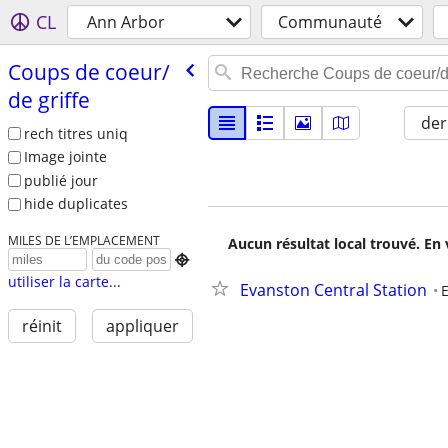
CL
Ann Arbor
Communauté
Coups de coeur/​
de griffe
der
rech titres uniq
Image jointe
publié jour
hide duplicates
MILES DE L’EMPLACEMENT
Aucun résultat local trouvé. En 

utiliser la carte...
Evanston Central Station
réinit
appliquer