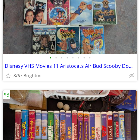
•
•
•
•
•
•
•
•
Disnesy VHS Movies 11 Aristocats Air Bud Scooby Doo Snow Dogs
8/6
Brighton
$3