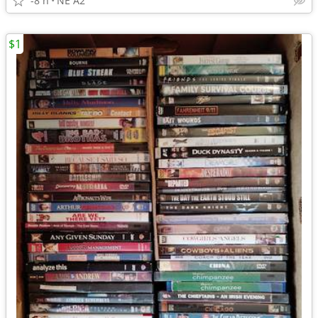
-8 h
NE A2
$1