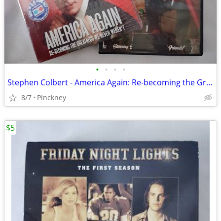
•
•
•
•
Stephen Colbert - America Again: Re-becoming the Greatness We Never We
8/7
Pinckney
$5