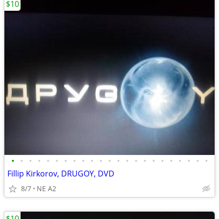
$10
•
•
•
•
•
•
•
•
•
•
•
•
•
•
•
•
•
•
•
•
•
•
•
Fillip Kirkorov, DRUGOY, DVD
8/7
NE A2
$10