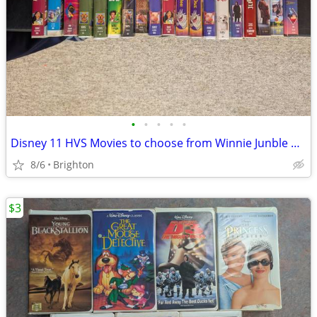
•
•
•
•
•
Disney 11 HVS Movies to choose from Winnie Junble Book Beauty Hunchbac
8/6
Brighton
$3