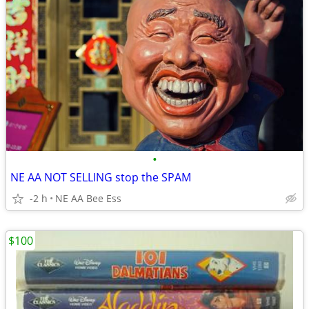
•
NE AA NOT SELLING stop the SPAM
-2 h
NE AA Bee Ess
$100