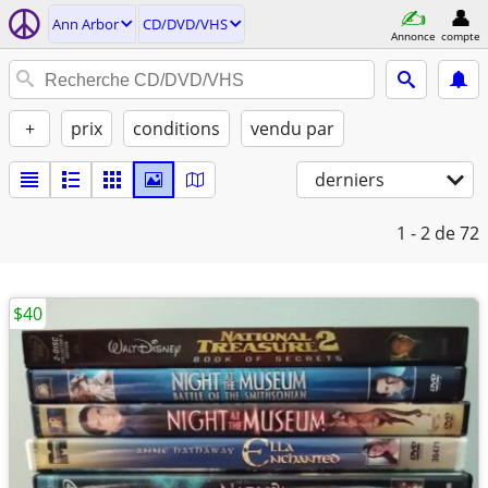
Ann Arbor
CD/DVD/VHS
Annonce
compte
+
prix
conditions
vendu par
derniers
1 - 2
de 72
$40