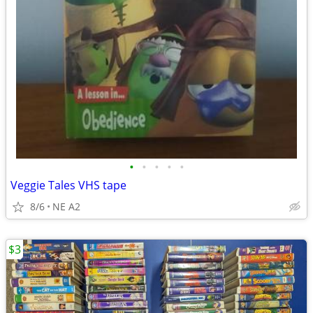
•
•
•
•
•
Veggie Tales VHS tape
8/6
NE A2
$3