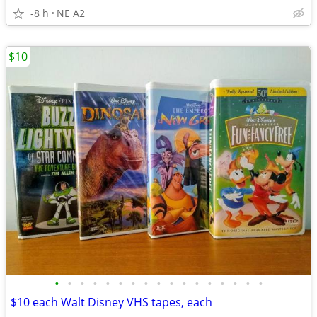
-8 h
NE A2
$10
•
•
•
•
•
•
•
•
•
•
•
•
•
•
•
•
•
$10 each Walt Disney VHS tapes, each