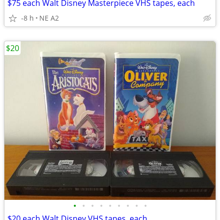
$75 each Walt Disney Masterpiece VHS tapes, each
-8 h
NE A2
$20
•
•
•
•
•
•
•
•
•
$20 each Walt Disney VHS tapes, each