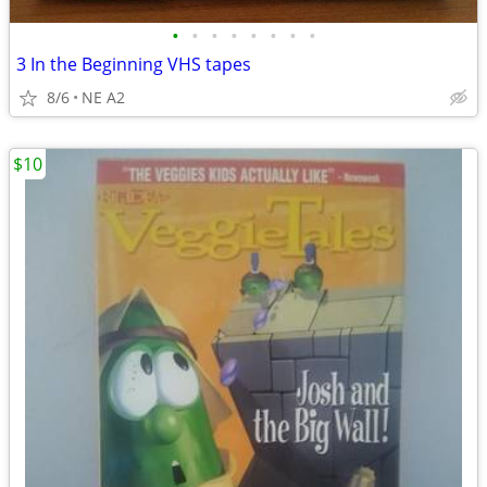
•
•
•
•
•
•
•
•
3 In the Beginning VHS tapes
8/6
NE A2
$10