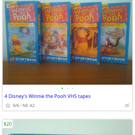
•
•
•
4 Disney's Winnie the Pooh VHS tapes
8/6
NE A2
$20