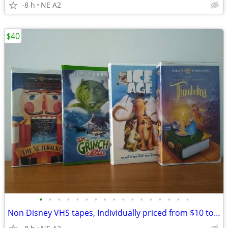
-8 h
NE A2
$40
•
•
•
•
•
•
•
•
•
•
•
•
•
•
•
•
•
Non Disney VHS tapes, Individually priced from $10 to $40