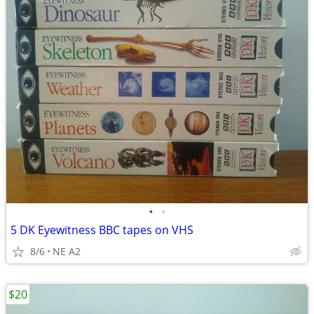
•
•
5 DK Eyewitness BBC tapes on VHS
8/6
NE A2
$20