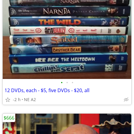
•
•
•
12 DVDs, each - $5, five DVDs - $20, all
-2 h
NE A2
$666