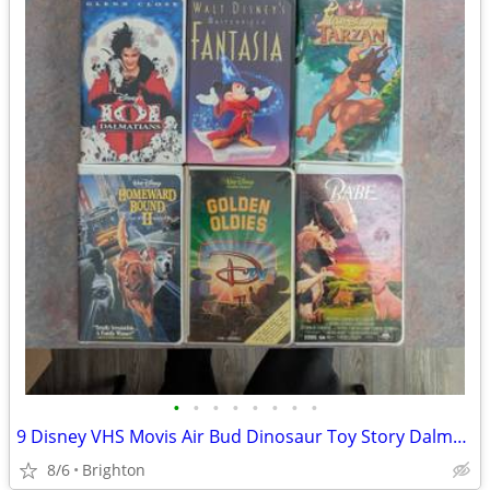
•
•
•
•
•
•
•
•
9 Disney VHS Movis Air Bud Dinosaur Toy Story Dalmatians Fantasia Tarz
8/6
Brighton