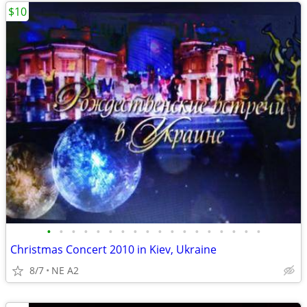
$10
•
•
•
•
•
•
•
•
•
•
•
•
•
•
•
•
•
•
Christmas Concert 2010 in Kiev, Ukraine
8/7
NE A2