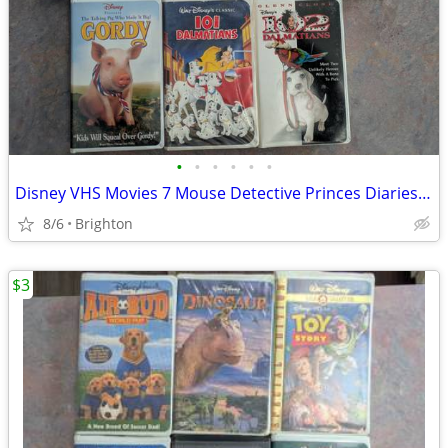
•
•
•
•
•
•
Disney VHS Movies 7 Mouse Detective Princes Diaries 101, 102 Dalmatian
8/6
Brighton
$3