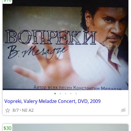
•
•
•
•
•
Vopreki, Valery Meladze Concert, DVD, 2009
8/7
NE A2
$30