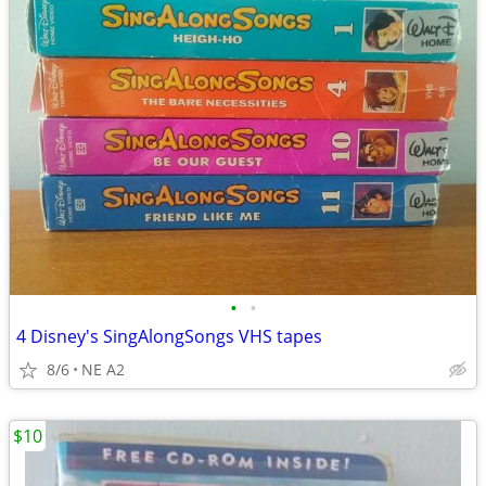
•
•
4 Disney's SingAlongSongs VHS tapes
8/6
NE A2
$10