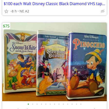
$100 each Walt Disney Classic Black Diamond VHS tapes, each
-8 h
NE A2
$75
•
•
•
•
•
•
•
•
•
•
•
•
•