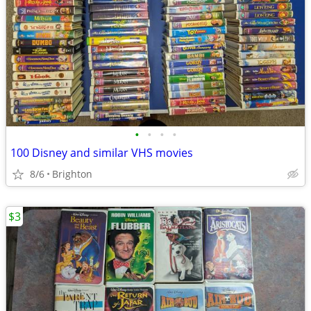
•
•
•
•
100 Disney and similar VHS movies
8/6
Brighton
$3