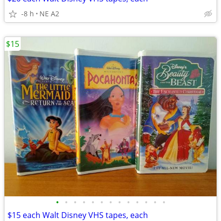
-8 h
NE A2
$15
•
•
•
•
•
•
•
•
•
•
•
•
•
$15 each Walt Disney VHS tapes, each