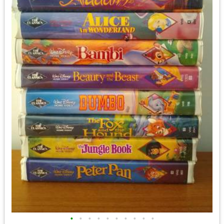
•
•
•
•
•
•
•
•
•
•