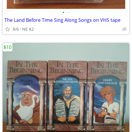
•
•
The Land Before Time Sing Along Songs on VHS tape
8/6
NE A2
$10