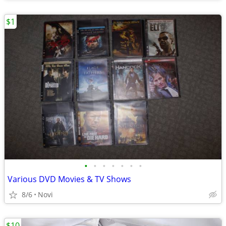
$1
•
•
•
•
•
•
•
Various DVD Movies & TV Shows
8/6
Novi
$10