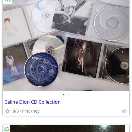
•
•
Celine Dion CD Collection
8/6
Pinckney
$5