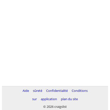
Aide
sûreté
Confidentialité
Conditions
sur
application
plan du site
© 2026 craigslist