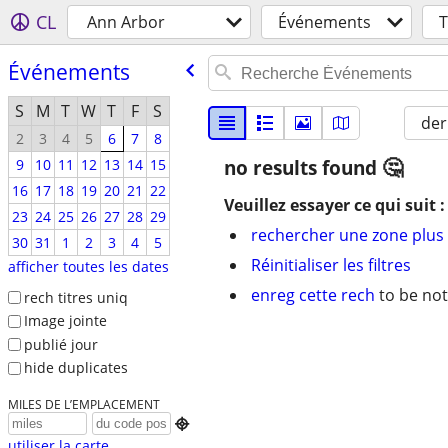
CL
Ann Arbor
Événements
Événements
S
M
T
W
T
F
S
der
2
3
4
5
6
7
8
9
10
11
12
13
14
15
no results found
16
17
18
19
20
21
22
Veuillez essayer ce qui suit :
23
24
25
26
27
28
29
rechercher une zone plus 
30
31
1
2
3
4
5
Réinitialiser les filtres
afficher toutes les dates
enreg cette rech
to be not
rech titres uniq
Image jointe
publié jour
hide duplicates
MILES DE L’EMPLACEMENT

utiliser la carte...