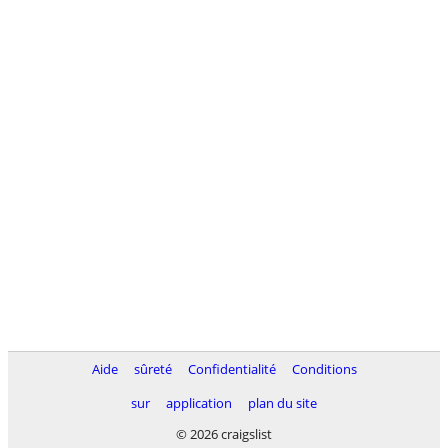
Aide
sûreté
Confidentialité
Conditions
sur
application
plan du site
© 2026 craigslist