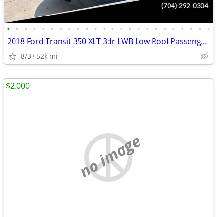
•
•
•
•
•
•
•
•
•
•
•
•
•
•
•
•
•
•
•
•
•
•
•
•
2018 Ford Transit 350 XLT 3dr LWB Low Roof Passenger Van w/Sliding Sid
8/3
52k mi
$2,000
no image