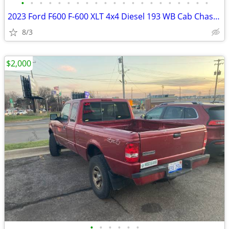
•
•
•
•
•
•
•
•
•
•
•
•
•
•
•
•
•
•
•
•
•
2023 Ford F600 F-600 XLT 4x4 Diesel 193 WB Cab Chassis Fully Loaded
8/3
$2,000
•
•
•
•
•
•