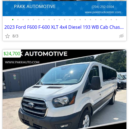
•
•
•
•
•
•
•
•
•
•
•
•
•
•
•
•
•
•
•
•
•
2023 Ford F600 F-600 XLT 4x4 Diesel 193 WB Cab Chassis Fully Loaded
8/3
$24,700