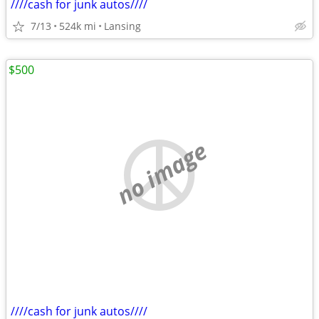
////cash for junk autos////
7/13
524k mi
Lansing
$500
no image
////cash for junk autos////