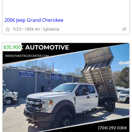
2006 Jeep Grand Cherokee
7/23
185k mi
Sylvania
$35,900