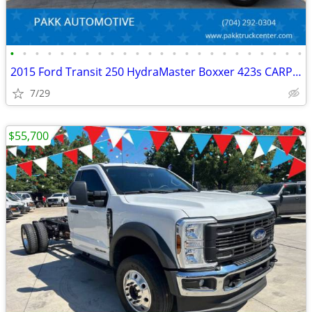
•
•
•
•
•
•
•
•
•
•
•
•
•
•
•
•
•
•
•
•
•
•
•
•
2015 Ford Transit 250 HydraMaster Boxxer 423s CARPET CLEANER MACHINE
7/29
$55,700