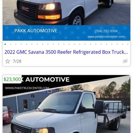
•
•
•
•
•
•
•
•
•
•
•
•
•
•
•
•
•
•
•
•
•
•
•
•
2022 GMC Savana 3500 Reefer Refrigerated Box Truck Thermo King V320MAX
7/28
$23,900