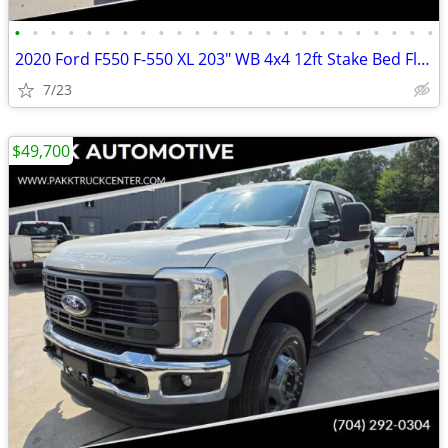
•
•
•
•
•
•
•
•
•
•
•
•
•
•
•
•
•
•
•
•
•
•
•
•
2020 Ford F550 F-550 XL 203" WB 4x4 12ft Stake Bed Flatbed Dump Truck
7/23
$49,700