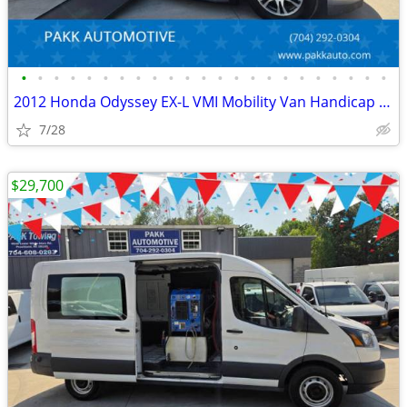
•
•
•
•
•
•
•
•
•
•
•
•
•
•
•
•
•
•
•
•
•
•
•
2012 Honda Odyssey EX-L VMI Mobility Van Handicap AEVIT Hand Controls
7/28
$29,700