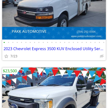
•
•
•
•
•
•
•
•
•
•
•
•
•
•
•
•
•
•
•
•
•
•
•
•
2023 Chevrolet Express 3500 KUV Enclosed Utility Service Plumber Truck
7/23
$23,500