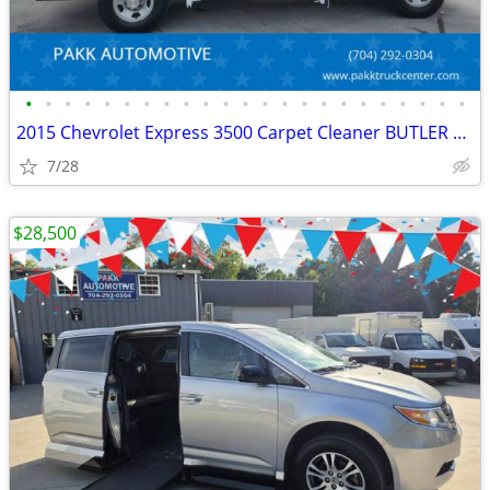
•
•
•
•
•
•
•
•
•
•
•
•
•
•
•
•
•
•
•
•
•
•
•
2015 Chevrolet Express 3500 Carpet Cleaner BUTLER CLEANING SYSTEM
7/28
$28,500