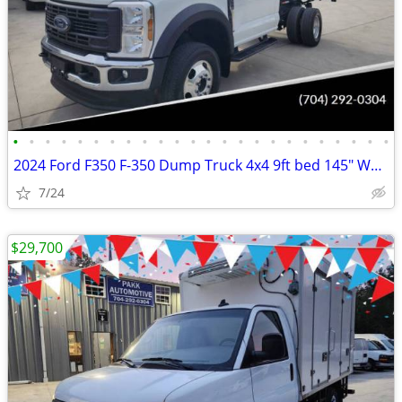
•
•
•
•
•
•
•
•
•
•
•
•
•
•
•
•
•
•
•
•
•
•
•
•
2024 Ford F350 F-350 Dump Truck 4x4 9ft bed 145" WB 7.3 v8 Gas Motor
7/24
$29,700