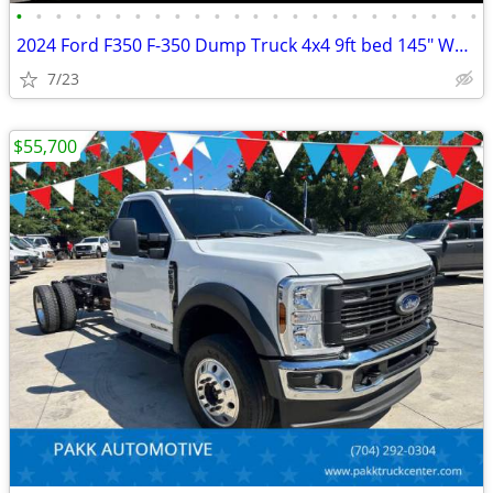
•
•
•
•
•
•
•
•
•
•
•
•
•
•
•
•
•
•
•
•
•
•
•
•
2024 Ford F350 F-350 Dump Truck 4x4 9ft bed 145" WB 7.3 v8 Gas Motor
7/23
$55,700