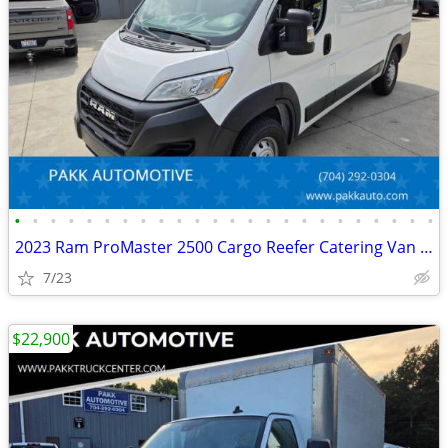
•
•
•
•
•
•
•
•
•
•
•
•
•
•
•
•
•
•
•
•
•
•
•
•
2023 Ram ProMaster 2500 Cargo Reefer Catering Van Thermo King V320
7/23
$22,900