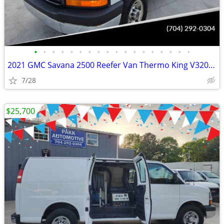
•
•
•
•
•
•
•
•
•
•
•
•
•
•
•
•
•
•
2021 GMC Savana 2500 Reefer Van Thermo King V320 V-320 MAX w/ Standby
7/28
$25,700