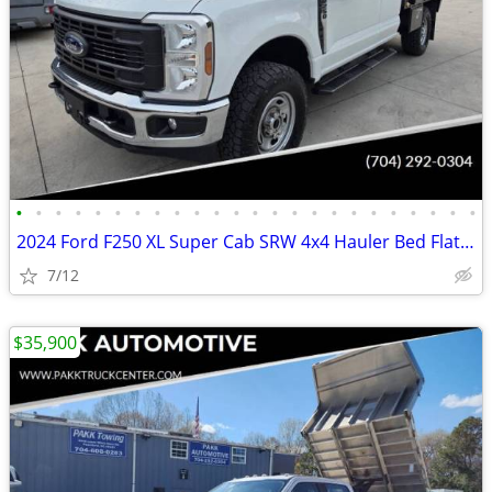
•
•
•
•
•
•
•
•
•
•
•
•
•
•
•
•
•
•
•
•
•
•
•
•
2024 Ford F250 XL Super Cab SRW 4x4 Hauler Bed Flatbed Farm Work Truck
7/12
$35,900