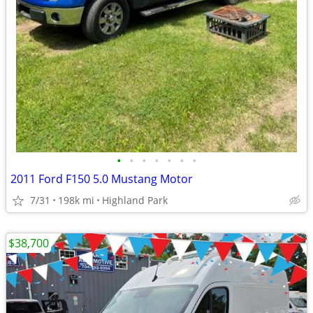
•
•
•
•
•
•
•
2011 Ford F150 5.0 Mustang Motor
7/31
198k mi
Highland Park
$38,700