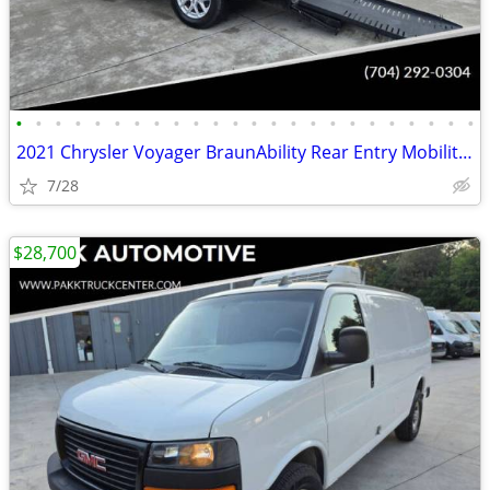
•
•
•
•
•
•
•
•
•
•
•
•
•
•
•
•
•
•
•
•
•
•
•
•
2021 Chrysler Voyager BraunAbility Rear Entry Mobility Wheelchair Van
7/28
$28,700