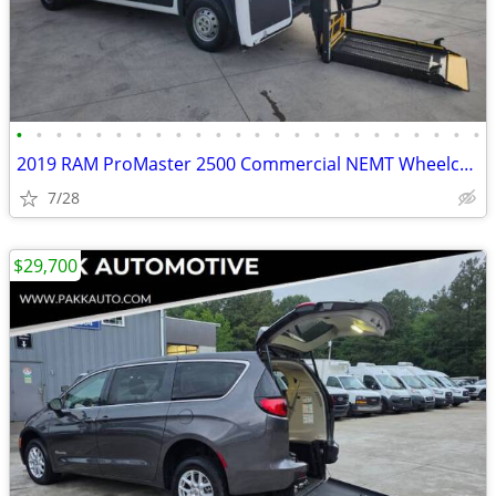
•
•
•
•
•
•
•
•
•
•
•
•
•
•
•
•
•
•
•
•
•
•
•
•
2019 RAM ProMaster 2500 Commercial NEMT Wheelchair Gurney Van w/ Lift
7/28
$29,700