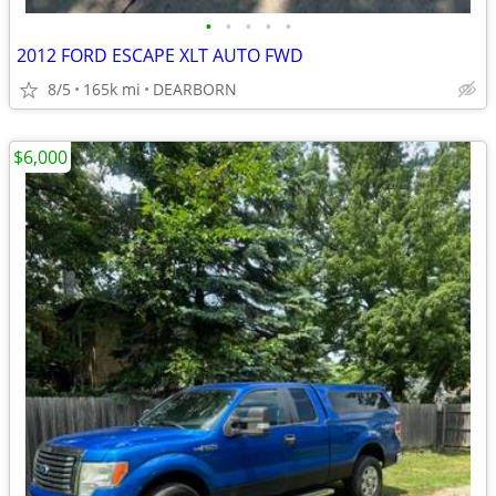
•
•
•
•
•
2012 FORD ESCAPE XLT AUTO FWD
8/5
165k mi
DEARBORN
$6,000