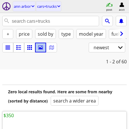
ann arbor
cars+trucks
post
acct
+
price
sold by
type
model year
fuel
newest
1 - 2
of 60
Zero local results found. Here are some from nearby
search a wider area
(sorted by distance)
$350