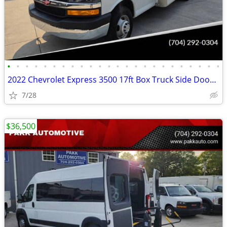
•
•
•
•
•
•
•
•
•
•
•
•
•
•
•
•
•
•
•
•
•
•
•
•
2022 Chevrolet Express 3500 17ft Box Truck Side Door Delivery Van
7/28
$36,500