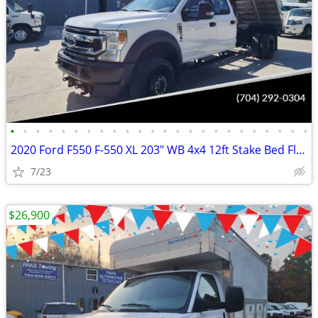
•
•
•
•
•
•
•
•
•
•
•
•
•
•
•
•
•
•
•
•
•
•
•
•
2020 Ford F550 F-550 XL 203" WB 4x4 12ft Stake Bed Flatbed Dump Truck
7/23
$26,900