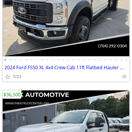
•
•
•
•
•
•
•
•
•
•
•
•
•
•
•
•
•
•
•
•
•
•
•
•
2024 Ford F550 XL 4x4 Crew Cab 11ft Flatbed Hauler Work Bed Farm Truck
7/23
$36,500