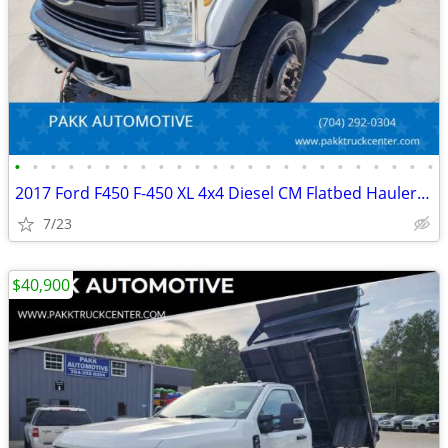
•
•
•
•
•
•
•
•
•
•
•
•
•
•
•
•
•
•
•
•
•
•
•
•
2017 Ford F450 F-450 XL 4x4 Diesel CM Flatbed Hauler Farm Work Truck
7/23
$40,900