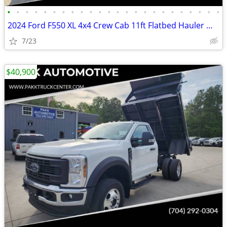
•
•
•
•
•
•
•
•
•
•
•
•
•
•
•
•
•
•
•
•
•
•
•
•
2024 Ford F550 XL 4x4 Crew Cab 11ft Flatbed Hauler Work Bed Farm Truck
7/23
$40,900