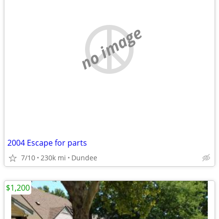
no image
2004 Escape for parts
7/10
230k mi
Dundee
$1,200