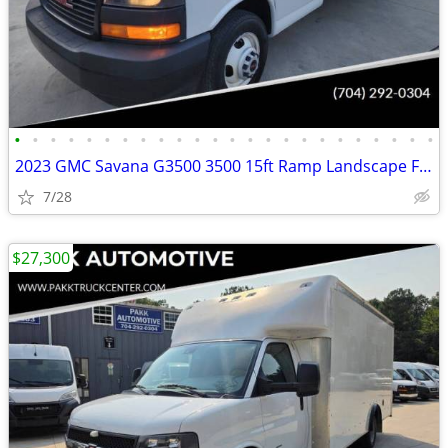
•
•
•
•
•
•
•
•
•
•
•
•
•
•
•
•
•
•
•
•
•
•
•
•
2023 GMC Savana G3500 3500 15ft Ramp Landscape Flatbed Stake Bed Truck
7/28
$27,300