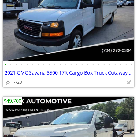
•
•
•
•
•
•
•
•
•
•
•
•
•
•
•
•
•
•
•
•
•
•
•
•
2021 GMC Savana 3500 17ft Cargo Box Truck Cutaway Work Delivery Van
7/23
$49,700