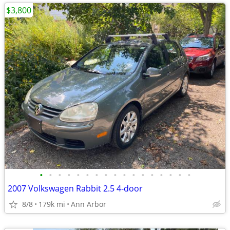
$3,800
•
•
•
•
•
•
•
•
•
•
•
•
•
•
•
•
•
2007 Volkswagen Rabbit 2.5 4-door
8/8
179k mi
Ann Arbor