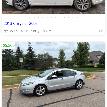
•
•
•
•
•
•
•
•
•
•
•
•
2013 Chrysler 200s
8/7
192k mi
Brighton, MI
$5,500