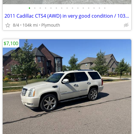
•
•
•
•
•
•
•
•
•
•
•
•
•
•
•
2011 Cadillac CTS4 (AWD) in very good condition / 103k original miles
8/4
104k mi
Plymouth
$7,100