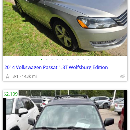
•
•
•
•
•
•
•
•
•
•
2014 Volkswagen Passat 1.8T Wolfsburg Edition
8/1
143k mi
$2,199