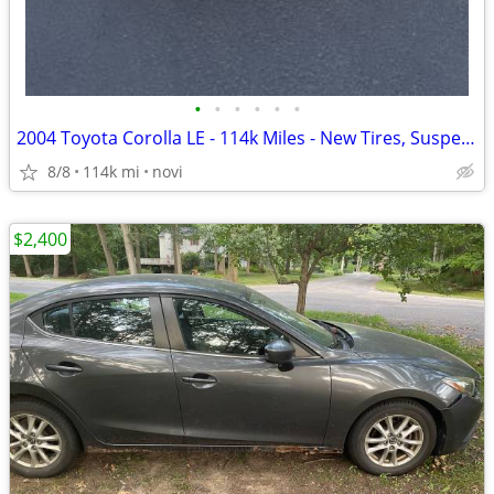
•
•
•
•
•
•
2004 Toyota Corolla LE - 114k Miles - New Tires, Suspension, Radio & B
8/8
114k mi
novi
$2,400