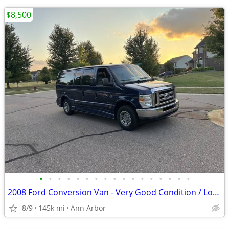
$8,500
•
•
•
•
•
•
•
•
•
•
•
•
•
•
•
•
•
2008 Ford Conversion Van - Very Good Condition / Loaded - 144k Miles
8/9
145k mi
Ann Arbor