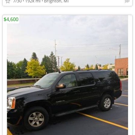
7/30
192k mi
Brighton, MI
$4,600