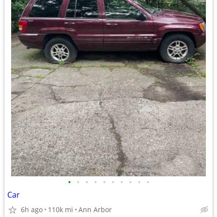
•
•
•
•
•
•
•
•
•
•
Car
6h ago
110k mi
Ann Arbor