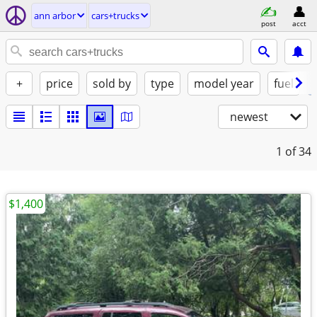
ann arbor
cars+trucks
post
acct
+
price
sold by
type
model year
fuel
newest
1
of 34
$1,400