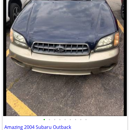
•
•
•
•
•
•
•
•
•
Amazing 2004 Subaru Outback