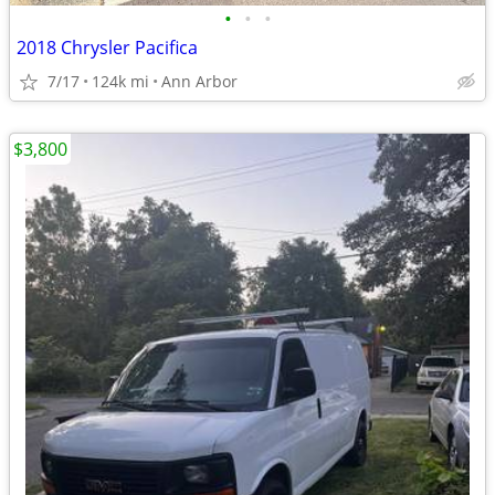
•
•
•
2018 Chrysler Pacifica
7/17
124k mi
Ann Arbor
$3,800