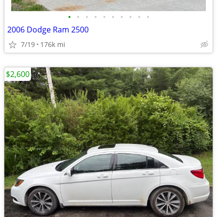
•
•
•
•
•
•
•
•
•
•
2006 Dodge Ram 2500
7/19
176k mi
$2,600