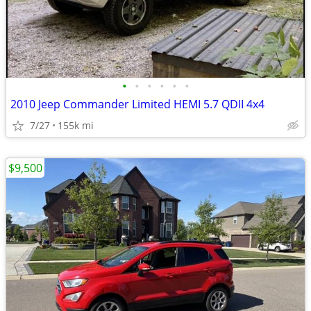
•
•
•
•
•
•
2010 Jeep Commander Limited HEMI 5.7 QDII 4x4
7/27
155k mi
$9,500