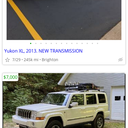
•
•
•
•
•
•
•
•
•
•
•
•
•
•
Yukon XL, 2013. NEW TRANSMISSION
7/29
245k mi
Brighton
$7,000