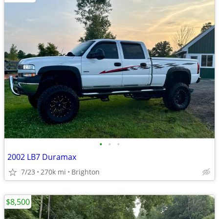
•
•
•
2002 LB7 Duramax
7/23
270k mi
Brighton
$8,500