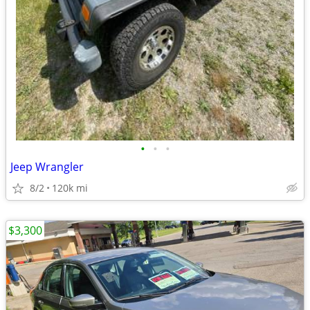
•
•
•
Jeep Wrangler
8/2
120k mi
$3,300