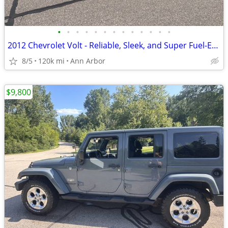
•
•
•
•
•
•
•
•
•
•
•
•
•
2012 Chevrolet Volt - Reliable, Sleek, and Super Fuel-Efficient!
8/5
120k mi
Ann Arbor
$9,800