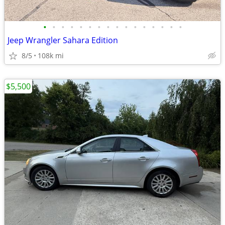
•
•
•
•
•
•
•
•
•
•
•
•
•
•
•
•
Jeep Wrangler Sahara Edition
8/5
108k mi
$5,500