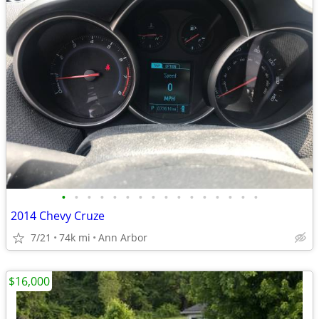
•
•
•
•
•
•
•
•
•
•
•
•
•
•
•
•
2014 Chevy Cruze
7/21
74k mi
Ann Arbor
$16,000