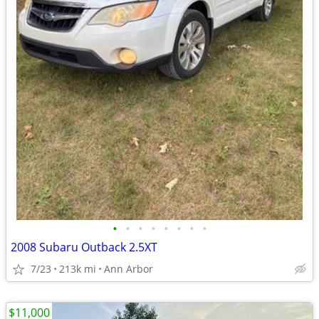
•
•
•
•
•
•
•
•
2008 Subaru Outback 2.5XT
7/23
213k mi
Ann Arbor
$11,000