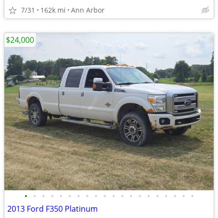
7/31
162k mi
Ann Arbor
$24,000
•
•
•
•
•
•
•
•
•
•
•
•
•
•
•
•
•
•
•
•
2013 Ford F350 Platinum