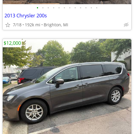
•
•
•
•
•
•
•
•
•
•
•
•
2013 Chrysler 200s
7/18
192k mi
Brighton, MI
$12,000