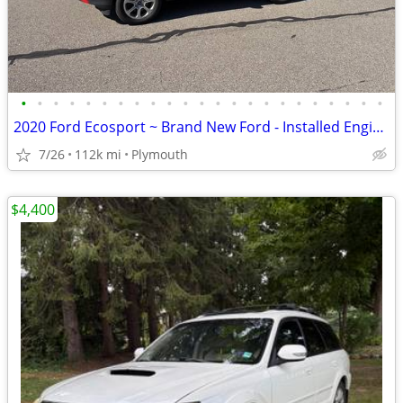
•
•
•
•
•
•
•
•
•
•
•
•
•
•
•
•
•
•
•
•
•
•
•
2020 Ford Ecosport ~ Brand New Ford - Installed Engine!
7/26
112k mi
Plymouth
$4,400