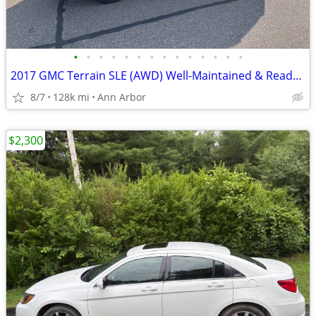
•
•
•
•
•
•
•
•
•
•
•
•
•
•
2017 GMC Terrain SLE (AWD) Well-Maintained & Ready to Drive!
8/7
128k mi
Ann Arbor
$2,300