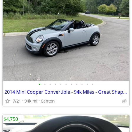
•
•
•
•
•
•
•
•
•
•
•
2014 Mini Cooper Convertible - 94k Miles - Great Shape - Western Car
7/21
94k mi
Canton
$4,750