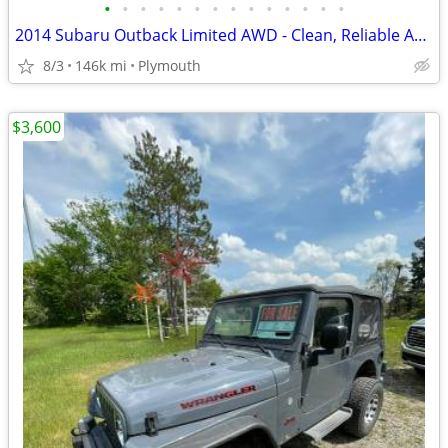
•
•
•
•
•
•
•
•
•
•
•
•
•
•
2014 Subaru Outback Limited AWD - Clean, Reliable AWD - Ready to Go
8/3
146k mi
Plymouth
$3,600