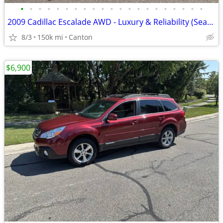
•
•
•
•
•
•
•
•
•
•
•
•
•
•
•
•
•
•
•
•
•
2009 Cadillac Escalade AWD - Luxury & Reliability (Seats 7)
8/3
150k mi
Canton
$6,900