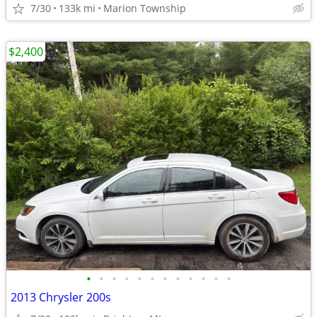
7/30
133k mi
Marion Township
$2,400
•
•
•
•
•
•
•
•
•
•
•
•
2013 Chrysler 200s