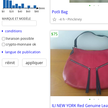
•
•
•
$666
Potli Bag
$0
$20
$40
$60
$80
MARQUE ET MODÈLE
-4 h
Pinckney
conditions
$75
livraison possible
crypto-monnaie ok
langue de publication
réinit
appliquer
•
•
•