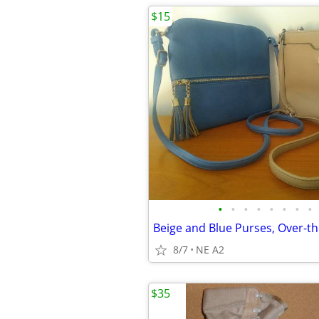
$15
•
•
•
•
•
•
•
•
8/7
NE A2
$35