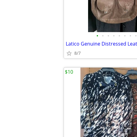
•
•
•
•
•
•
•
•
8/7
$10