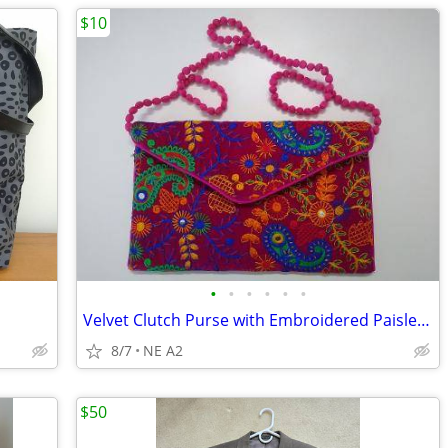
$10
•
•
•
•
•
•
Velvet Clutch Purse with Embroidered Paisleys and Mirrors
8/7
NE A2
$50