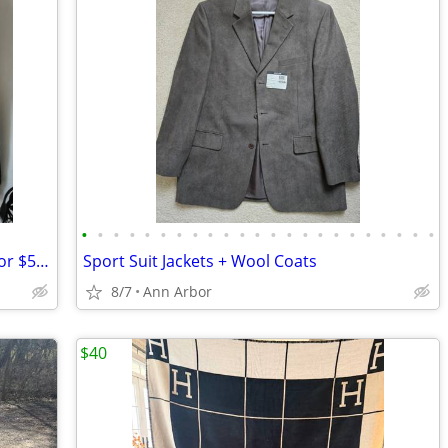
•
•
•
•
•
•
•
•
•
•
•
•
•
•
•
•
•
•
•
•
•
•
•
NEW 2 Men's Small Hardstyle Hoodies for $5 Each plus Shipping
Sport Suit Jackets + Wool Coats
8/7
Ann Arbor
$40