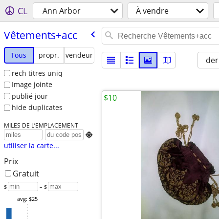
CL
Ann Arbor
À vendre
Vêtements+acc
Tous
propr.
vendeur
der
rech titres uniq
Image jointe
publié jour
$10
hide duplicates
MILES DE L’EMPLACEMENT

utiliser la carte...
Prix
Gratuit
$
– $
avg: $25