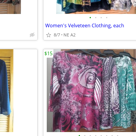
•
•
•
•
Women's Velveteen Clothing, each
8/7
NE A2
$15
•
•
•
•
•
•
•
•