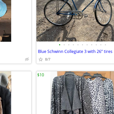
•
•
•
•
•
•
•
•
•
•
•
Blue Schwinn Collegiate 3 with 26” tires
8/7
$10