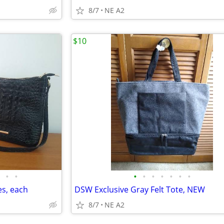
8/7
NE A2
$10
•
•
•
•
•
•
•
•
•
es, each
DSW Exclusive Gray Felt Tote, NEW
8/7
NE A2