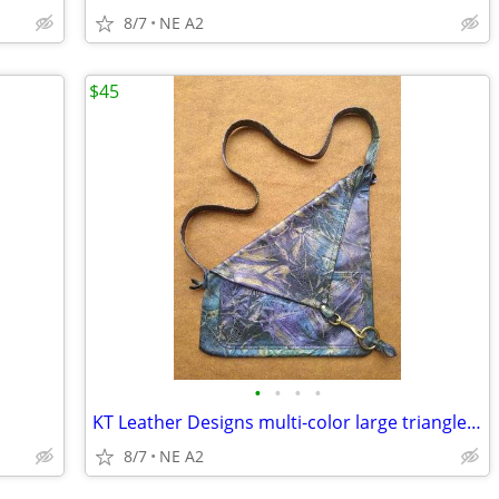
8/7
NE A2
$45
•
•
•
•
KT Leather Designs multi-color large triangle bag
8/7
NE A2