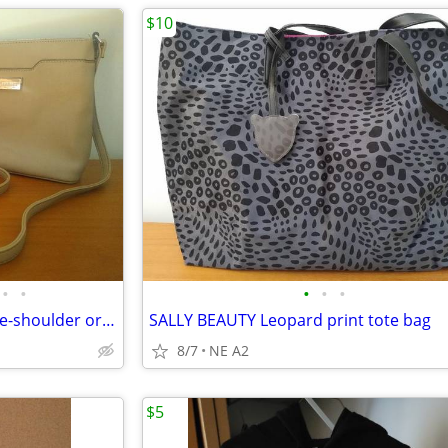
$10
•
•
•
•
•
Beige and Blue Purses, Over-the-shoulder or Cross-body, each $10, both
SALLY BEAUTY Leopard print tote bag
8/7
NE A2
$5