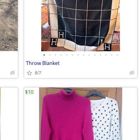
•
•
•
•
•
•
•
•
•
•
•
•
•
•
Throw Blanket
8/7
$10