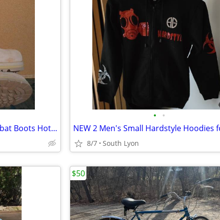
•
•
NEW Wellco Vibram Army Combat Boots Hot Weather Desert Tan Size 15-1/2
8/7
South Lyon
$50