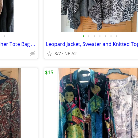
•
•
•
•
•
•
•
•
Latico Genuine Distressed Leather Tote Bag -- Great Condition.
Leopard Jacket, Sweater and Knitted To
8/7
NE A2
$15