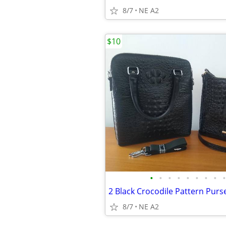
8/7
NE A2
$10
•
•
•
•
•
•
•
•
•
2 Black Crocodile Pattern Purs
8/7
NE A2