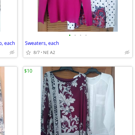
•
•
•
•
p, each
Sweaters, each
8/7
NE A2
$10