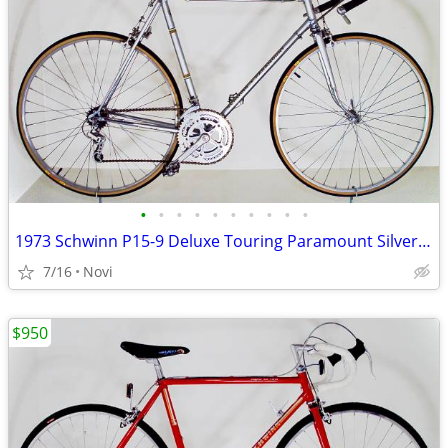
•
•
•
•
•
•
•
•
•
•
1973 Schwinn P15-9 Deluxe Touring Paramount Silver Mist 15 Speed Bicyc
7/16
Novi
$950