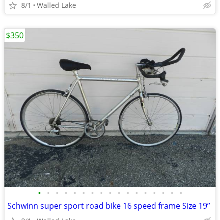
8/1
Walled Lake
$350
•
•
•
•
•
•
•
•
•
•
•
•
•
•
•
•
•
Schwinn super sport road bike 16 speed frame Size 19”