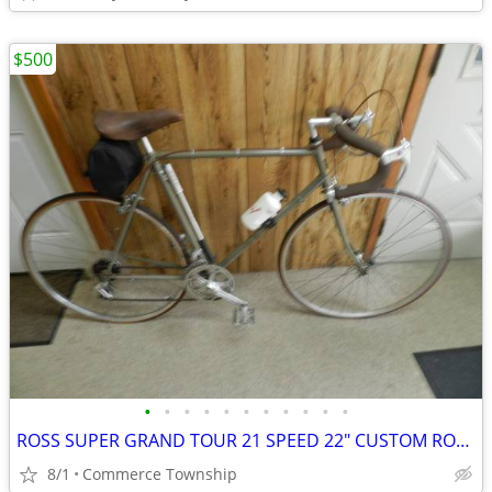
$500
•
•
•
•
•
•
•
•
•
•
•
ROSS SUPER GRAND TOUR 21 SPEED 22" CUSTOM ROAD BIKE
8/1
Commerce Township