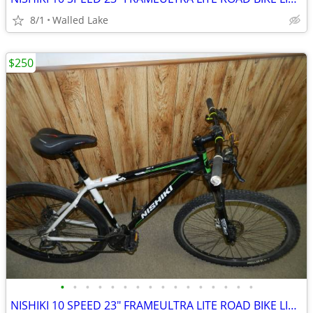
8/1
Walled Lake
$250
•
•
•
•
•
•
•
•
•
•
•
•
•
•
•
•
NISHIKI 10 SPEED 23" FRAMEULTRA LITE ROAD BIKE LIKE NEW