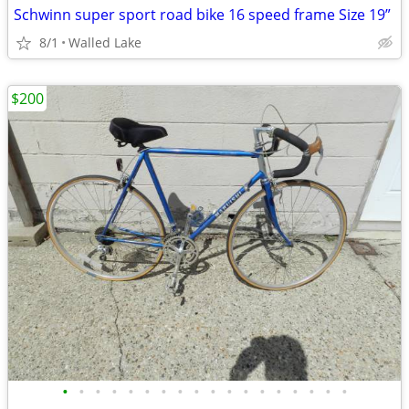
Schwinn super sport road bike 16 speed frame Size 19”
8/1
Walled Lake
$200
•
•
•
•
•
•
•
•
•
•
•
•
•
•
•
•
•
•