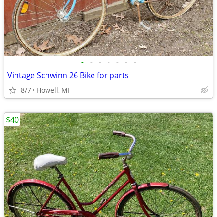
•
•
•
•
•
•
•
Vintage Schwinn 26 Bike for parts
8/7
Howell, MI
$40