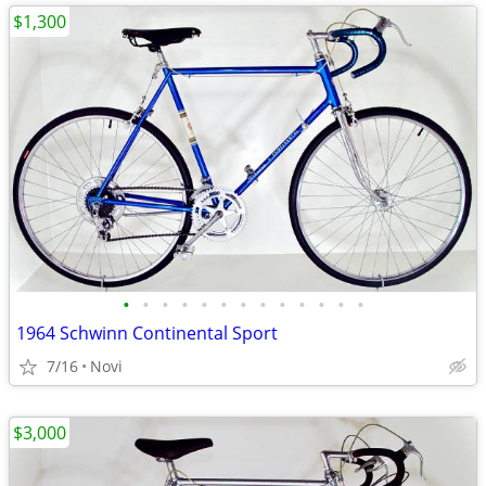
$1,300
•
•
•
•
•
•
•
•
•
•
•
•
•
1964 Schwinn Continental Sport
7/16
Novi
$3,000