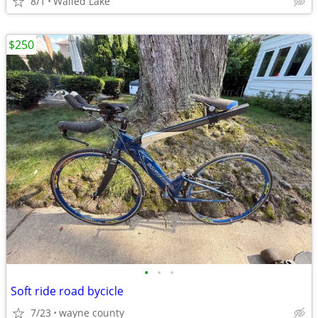
8/1
Walled Lake
$250
•
•
•
Soft ride road bycicle
7/23
wayne county