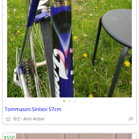
•
•
•
Tommasini Sintesi 57cm
8/2
Ann Arbor
$550