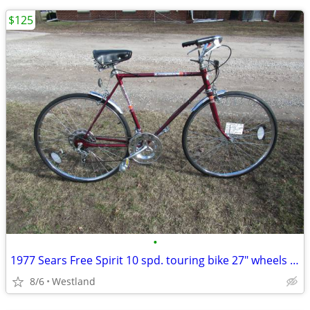
$125
•
1977 Sears Free Spirit 10 spd. touring bike 27" wheels - Exc. Cond.
8/6
Westland