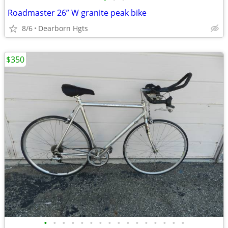
Roadmaster 26” W granite peak bike
8/6
Dearborn Hgts
$350
•
•
•
•
•
•
•
•
•
•
•
•
•
•
•
•