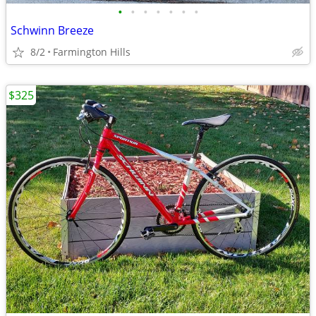
•
•
•
•
•
•
•
Schwinn Breeze
8/2
Farmington Hills
$325