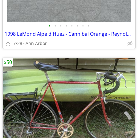
•
•
•
•
•
•
•
•
1998 LeMond Alpe d'Huez - Cannibal Orange - Reynolds 525 Steel - 56cm
7/28
Ann Arbor
$50