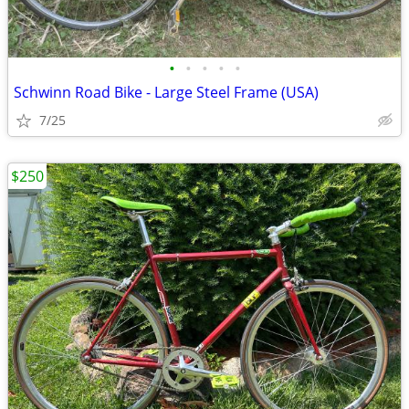
•
•
•
•
•
Schwinn Road Bike - Large Steel Frame (USA)
7/25
$250