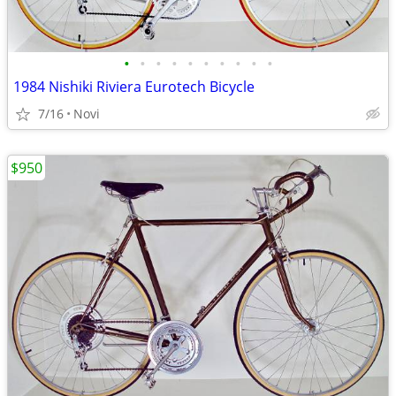
•
•
•
•
•
•
•
•
•
•
1984 Nishiki Riviera Eurotech Bicycle
7/16
Novi
$950