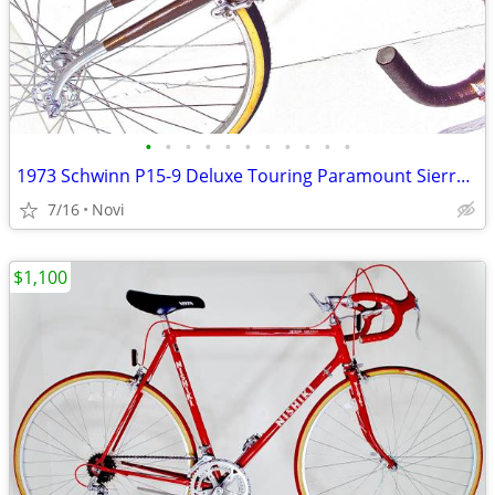
•
•
•
•
•
•
•
•
•
•
•
1973 Schwinn P15-9 Deluxe Touring Paramount Sierra Brown 15 Speed
7/16
Novi
$1,100