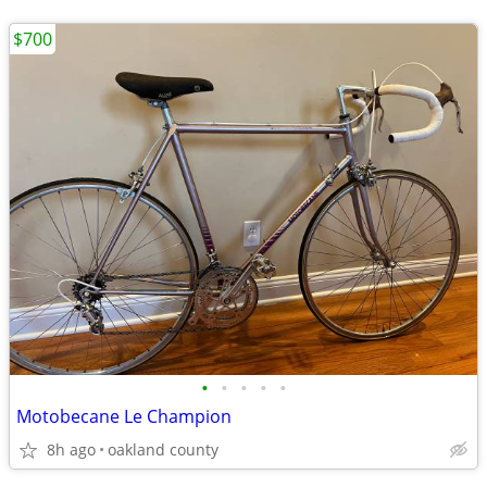
$700
•
•
•
•
•
Motobecane Le Champion
8h ago
oakland county