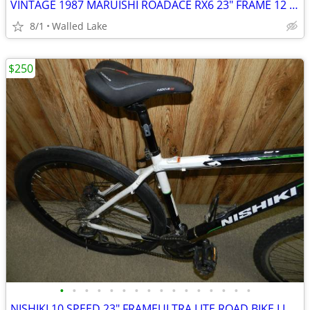
VINTAGE 1987 MARUISHI ROADACE RX6 23" FRAME 12 SPEED JAPAN
8/1
Walled Lake
$250
•
•
•
•
•
•
•
•
•
•
•
•
•
•
•
•
NISHIKI 10 SPEED 23" FRAMEULTRA LITE ROAD BIKE LIKE NEW