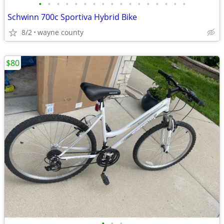
•
•
•
•
•
•
•
•
•
•
•
•
•
•
•
•
•
Schwinn 700c Sportiva Hybrid Bike
8/2
wayne county
$80
•
•
•