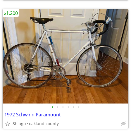
$1,200
•
•
•
•
•
•
1972 Schwinn Paramount
8h ago
oakland county