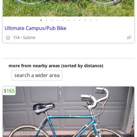
•
•
•
•
•
•
•
•
•
•
•
Ultimate Campus/Pub Bike
7/4
Saline
more from nearby areas (sorted by distance)
search a wider area
$165