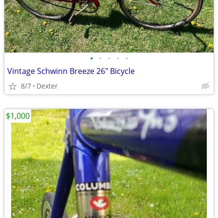
•
•
•
•
•
Vintage Schwinn Breeze 26" Bicycle
8/7
Dexter
$1,000