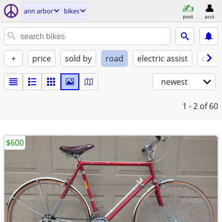
ann arbor
bikes
post
acct
+
price
sold by
road
electric assist
condi
newest
1 - 2
of 60
$600