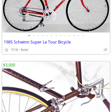
•
•
•
•
•
•
•
•
•
•
•
•
•
1985 Schwinn Super Le Tour Bicycle
7/16
Novi
$3,000