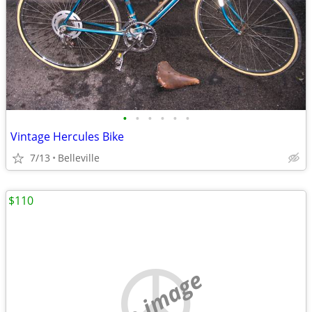
•
•
•
•
•
•
Vintage Hercules Bike
7/13
Belleville
$110
no image