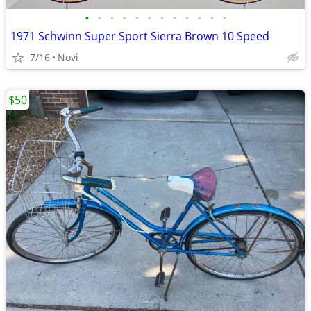
•
•
•
•
•
•
•
•
•
•
•
•
1971 Schwinn Super Sport Sierra Brown 10 Speed
7/16
Novi
$50