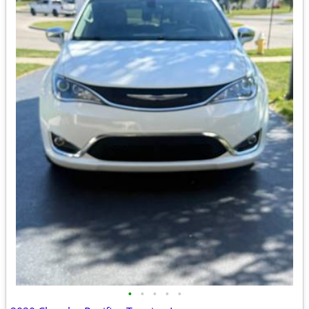
•
•
•
•
•