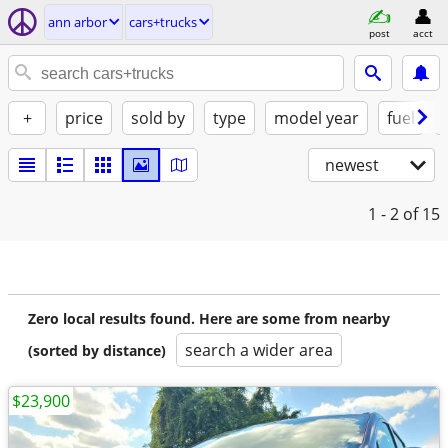
ann arbor
cars+trucks
post
acct
+
price
sold by
type
model year
fuel
newest
1 - 2
of 15
Zero local results found. Here are some from nearby
search a wider area
(sorted by distance)
$23,900