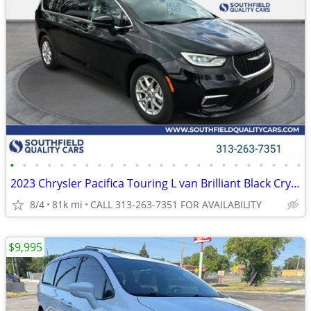
•
•
•
•
•
•
•
•
•
•
•
•
•
•
•
•
•
•
•
•
•
•
•
•
2023 Chrysler Pacifica Touring L van Brilliant Black Crystal Pearlcoat
8/4
81k mi
CALL 313-263-7351 FOR AVAILABILITY
$9,995