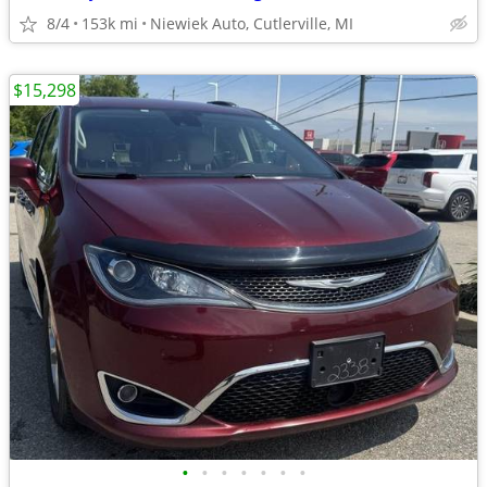
8/4
153k mi
Niewiek Auto, Cutlerville, MI
$15,298
•
•
•
•
•
•
•