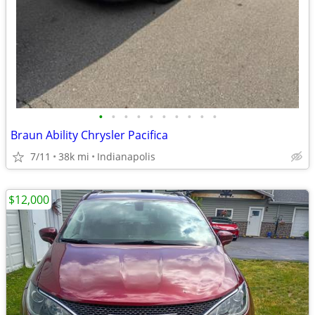
•
•
•
•
•
•
•
•
•
•
Braun Ability Chrysler Pacifica
7/11
38k mi
Indianapolis
$12,000