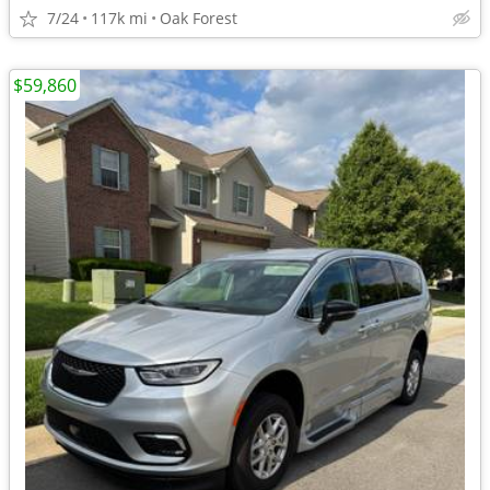
7/24
117k mi
Oak Forest
$59,860