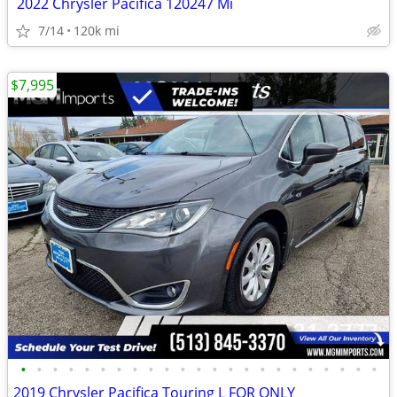
2022 Chrysler Pacifica 120247 Mi
7/14
120k mi
$7,995
•
•
•
•
•
•
•
•
•
•
•
•
•
•
•
•
•
•
•
•
•
•
•
2019 Chrysler Pacifica Touring L FOR ONLY