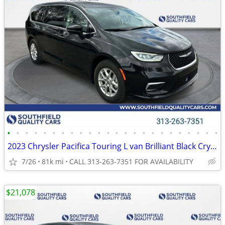
•
•
•
•
•
•
•
•
•
•
•
•
•
•
•
•
•
•
•
•
•
•
•
•
2023 Chrysler Pacifica Touring L van Brilliant Black Crystal Pearlcoat
7/26
81k mi
CALL 313-263-7351 FOR AVAILABILITY
$21,078