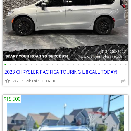
•
•
•
•
•
•
•
•
•
•
•
•
•
•
•
•
•
•
•
•
•
•
•
•
2023 CHRYSLER PACIFICA TOURING L!!! CALL TODAY!!
7/21
54k mi
DETROIT
$15,500