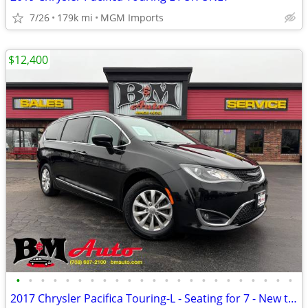
7/26
179k mi
MGM Imports
$12,400
•
•
•
•
•
•
•
•
•
•
•
•
•
•
•
•
•
•
•
•
•
•
•
2017 Chrysler Pacifica Touring-L - Seating for 7 - New tires!