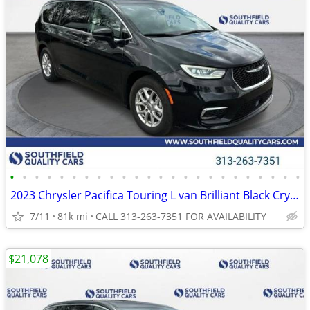
•
•
•
•
•
•
•
•
•
•
•
•
•
•
•
•
•
•
•
•
•
•
•
•
2023 Chrysler Pacifica Touring L van Brilliant Black Crystal Pearlcoat
7/11
81k mi
CALL 313-263-7351 FOR AVAILABILITY
$21,078