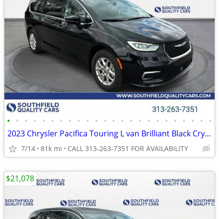
•
•
•
•
•
•
•
•
•
•
•
•
•
•
•
•
•
•
•
•
•
•
•
•
2023 Chrysler Pacifica Touring L van Brilliant Black Crystal Pearlcoat
7/14
81k mi
CALL 313-263-7351 FOR AVAILABILITY
$21,078