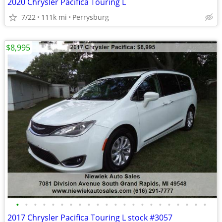
2020 Chrysler Pacifica Touring L
7/22
111k mi
Perrysburg
$8,995
•
•
•
•
•
•
•
•
•
•
•
•
•
•
•
•
•
•
•
•
•
•
2017 Chrysler Pacifica Touring L stock #3057