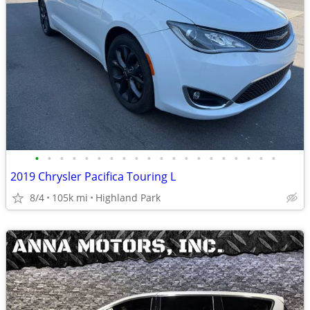
•
•
•
•
•
•
•
•
•
•
•
•
•
•
•
•
•
•
•
•
2019 Chrysler Pacifica Touring L
8/4
105k mi
Highland Park