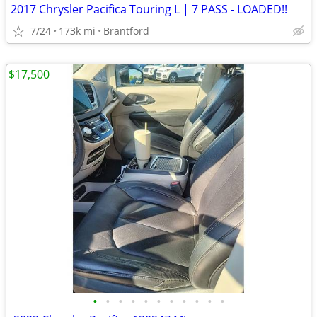
2017 Chrysler Pacifica Touring L | 7 PASS - LOADED!!
7/24
173k mi
Brantford
$17,500
•
•
•
•
•
•
•
•
•
•
•