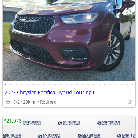
•
•
•
•
•
•
•
•
•
•
•
•
•
•
•
•
•
•
•
•
•
•
•
•
2022 Chrysler Pacifica Hybrid Touring L
8/2
29k mi
Redford
$21,078