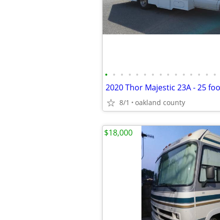
•
•
•
•
•
•
•
•
•
•
•
•
•
•
•
2020 Thor Majestic 23A - 25 foo
8/1
oakland county
$18,000