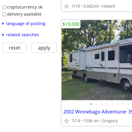
7/19
9,582mi
Howell
cryptocurrency ok
delivery available
language of posting
$19,000
related searches
reset
apply
•
•
•
•
•
•
•
•
2002 Winnebago Adventurer 3
7/14
150k mi
Gregory