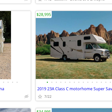
$28,995
•
•
•
•
•
•
•
•
•
•
•
•
•
•
•
•
•
•
•
na
2019 23A Class C motorhome Super Sa
7/22
$34,995