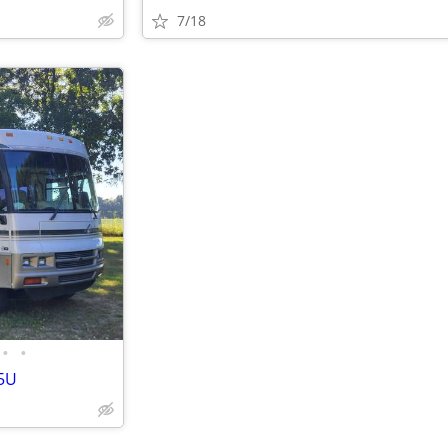
7/18
•
•
5U