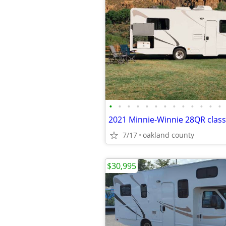
•
•
•
•
•
•
•
•
•
•
•
•
•
2021 Minnie-Winnie 28QR cla
7/17
oakland county
$30,995