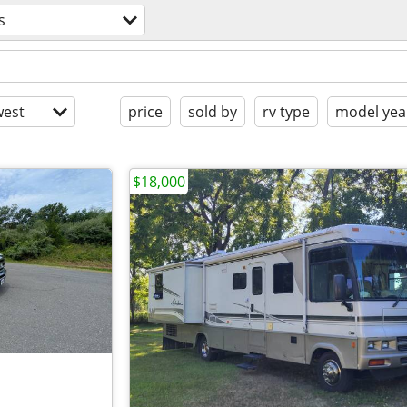
s
est
price
sold by
rv type
model yea
$18,000