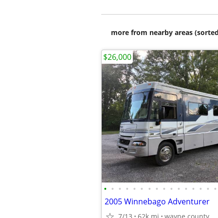
more from nearby areas (sorted
$26,000
•
•
•
•
•
•
•
•
•
•
•
•
•
•
•
•
2005 Winnebago Adventurer
7/13
62k mi
wayne county