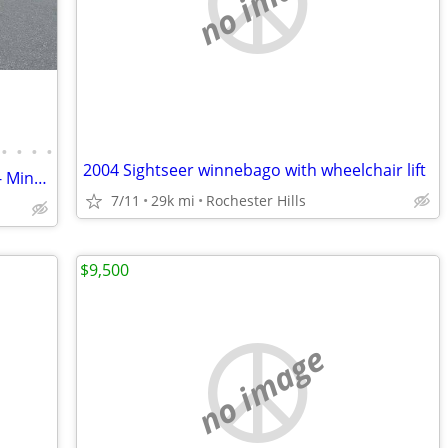
no image
•
•
•
•
2004 Sightseer winnebago with wheelchair lift
2021 Winnebago - 30 Footer Class C RV - Minnie Winnie
7/11
29k mi
Rochester Hills
$9,500
no image