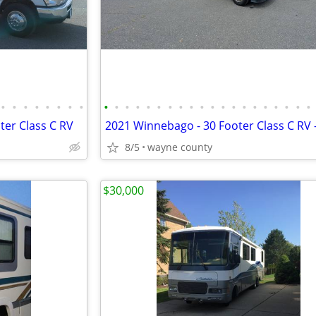
•
•
•
•
•
•
•
•
•
•
•
•
•
•
•
•
•
•
•
•
•
•
•
•
•
•
•
•
ter Class C RV
8/5
wayne county
$30,000