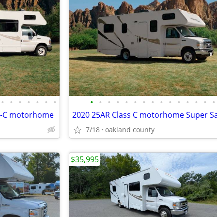
•
•
•
•
•
•
•
•
•
•
•
•
•
•
•
•
•
•
•
•
•
•
ss-C motorhome
2020 25AR Class C motorhome Super S
7/18
oakland county
$35,995