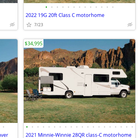
•
•
•
•
•
•
•
•
•
•
•
•
•
2022 19G 20ft Class C motorhome
7/23
$34,995
•
•
•
•
•
•
•
•
•
•
•
•
•
•
•
•
•
•
•
•
•
aver
2021 Minnie-Winnie 28QR class-C motorhome