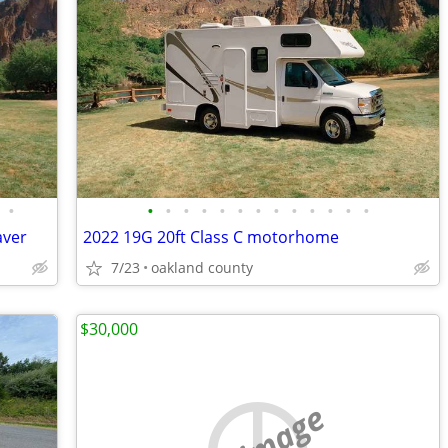
•
•
•
•
•
•
•
•
•
•
•
•
•
•
aver
2022 19G 20ft Class C motorhome
7/23
oakland county
$30,000