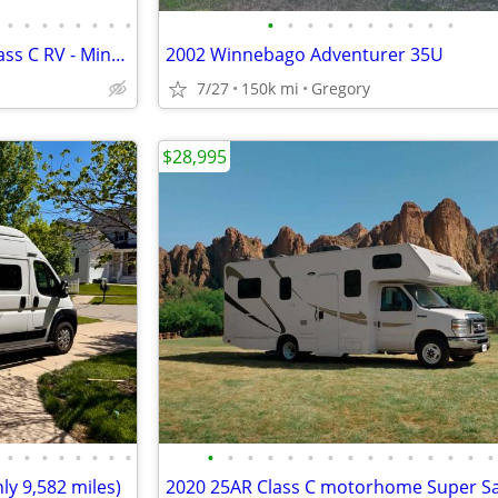
•
•
•
•
•
•
•
•
•
•
•
•
•
•
•
•
•
•
2021 Winnebago - 30 Footer Class C RV - Minnie Winnie
2002 Winnebago Adventurer 35U
7/27
150k mi
Gregory
$28,995
•
•
•
•
•
•
•
•
•
•
•
•
•
•
•
•
•
•
•
•
•
•
•
ly 9,582 miles)
2020 25AR Class C motorhome Super S