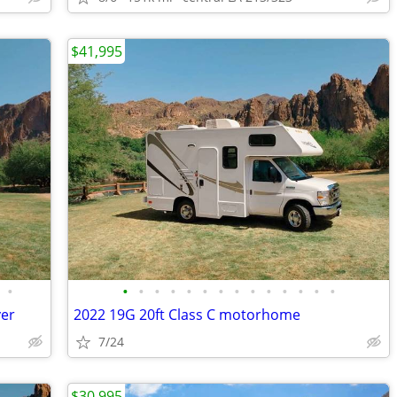
$41,995
•
•
•
•
•
•
•
•
•
•
•
•
•
•
•
ver
2022 19G 20ft Class C motorhome
7/24
$30,995