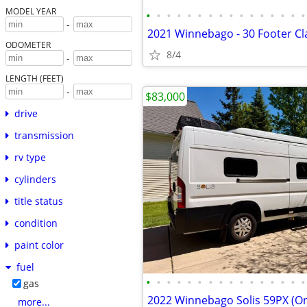
MODEL YEAR
•
•
•
•
•
•
•
•
•
•
•
•
•
•
•
•
-
ODOMETER
8/4
-
LENGTH (FEET)
-
$83,000
drive
transmission
rv type
cylinders
title status
condition
paint color
fuel
•
•
•
•
•
•
•
•
•
•
•
•
•
•
•
•
gas
2022 Winnebago Solis 59PX (On
more...