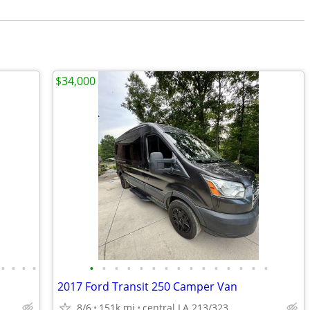
$34,000
•
•
•
•
•
•
•
•
•
•
•
•
•
•
•
•
•
•
•
2017 Ford Transit 250 Camper Van
8/6
151k mi
central LA 213/323