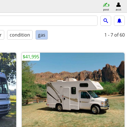
post
acct
r
condition
gas
1 - 7
of 60
$41,995