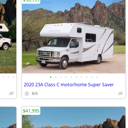
•
•
•
•
•
•
•
•
•
•
•
•
•
2020 23A Class C motorhome Super Saver
8/6
$41,995