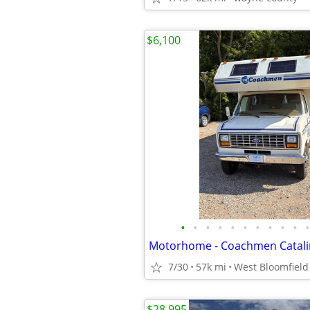
$6,100
•
•
•
•
•
•
•
•
•
•
•
Motorhome - Coachmen Catali
7/30
57k mi
West Bloomfield
$28,995