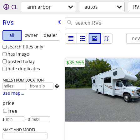
CL
ann arbor
autos
RV
RVs
all
owner
dealer
new
search titles only
has image
posted today
$35,995
hide duplicates
MILES FROM LOCATION

use map...
price
free
$
– $
MAKE AND MODEL