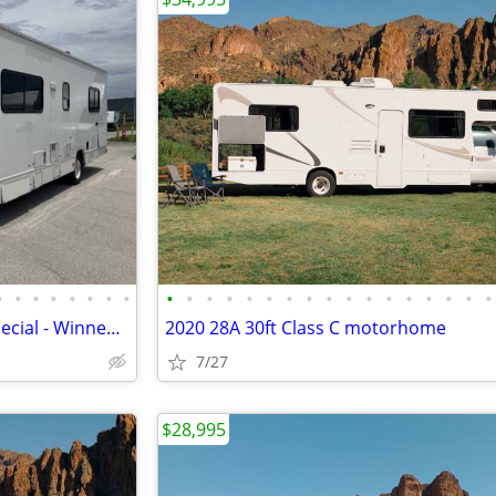
•
•
•
•
•
•
•
•
•
•
•
•
•
•
•
•
•
•
•
•
•
•
•
•
•
2021 30ft RV Scratch-n-Dent Special - Winnebago
2020 28A 30ft Class C motorhome
7/27
$28,995