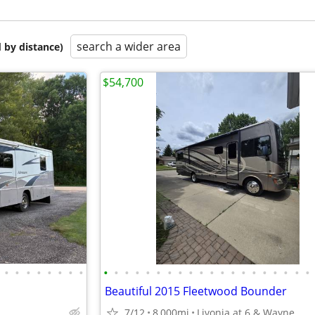
search a wider area
 by distance)
$54,700
•
•
•
•
•
•
•
•
•
•
•
•
•
•
•
•
•
•
•
•
•
•
•
•
•
•
•
•
Beautiful 2015 Fleetwood Bounder
7/12
8,000mi
Livonia at 6 & Wayne