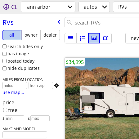
CL
ann arbor
autos
RVs
RVs
all
owner
dealer
new
search titles only
has image
posted today
$34,995
hide duplicates
MILES FROM LOCATION

use map...
price
free
$
– $
MAKE AND MODEL