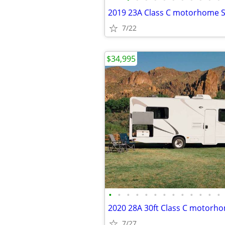
2019 23A Class C motorhome S
7/22
$34,995
•
•
•
•
•
•
•
•
•
•
•
•
•
2020 28A 30ft Class C motorh
7/27