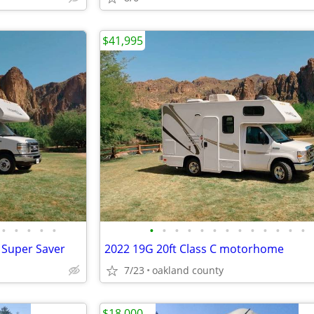
$41,995
•
•
•
•
•
•
•
•
•
•
•
•
•
•
•
•
•
•
 Super Saver
2022 19G 20ft Class C motorhome
7/23
oakland county
$18,000