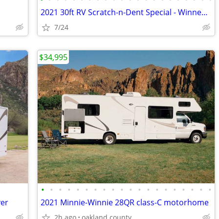
2021 30ft RV Scratch-n-Dent Special - Winnebago
7/24
$34,995
•
•
•
•
•
•
•
•
•
•
•
•
•
•
•
•
•
•
•
•
ver
2021 Minnie-Winnie 28QR class-C motorhome
2h ago
oakland county