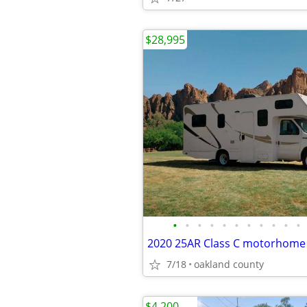
$28,995
•
•
•
•
•
•
•
•
•
•
•
2020 25AR Class C motorhome
7/18
oakland county
$4,200