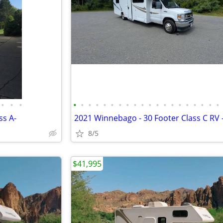
•
•
•
•
•
•
•
•
•
•
•
•
•
•
•
•
•
•
•
•
•
•
•
s A-
8/5
$41,995