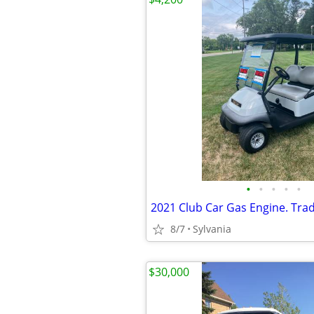
•
•
•
•
•
2021 Club Car Gas Engine. Tra
8/7
Sylvania
$30,000