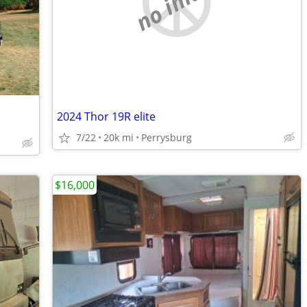
no image
2024 Thor 19R elite
7/22
20k mi
Perrysburg
$16,000