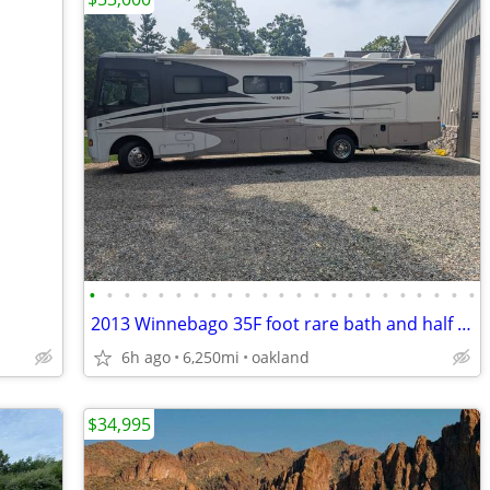
•
•
•
•
•
•
•
•
•
•
•
•
•
•
•
•
•
•
•
•
•
•
•
2013 Winnebago 35F foot rare bath and half bunk beds 6000 miles
6h ago
6,250mi
oakland
$34,995