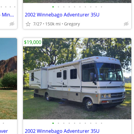
•
•
•
•
•
•
•
•
•
•
•
•
•
•
2021 Winnebago - 30 Footer Class C RV - Minnie Winnie
2002 Winnebago Adventurer 35U
7/27
150k mi
Gregory
$19,000
•
•
•
•
•
•
•
•
•
•
•
aver
2002 Winnebago Adventurer 35U