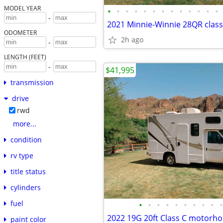
MODEL YEAR
•
•
•
•
•
•
•
•
•
•
•
•
•
-
2021 Minnie-Winnie 28QR cla
ODOMETER
2h ago
-
LENGTH (FEET)
-
$41,995
transmission
drive
rwd
more...
condition
rv type
title status
cylinders
fuel
•
•
•
•
•
•
•
•
•
•
2022 19G 20ft Class C motorh
paint color