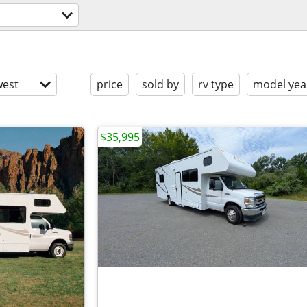
est
price
sold by
rv type
model yea
$35,995