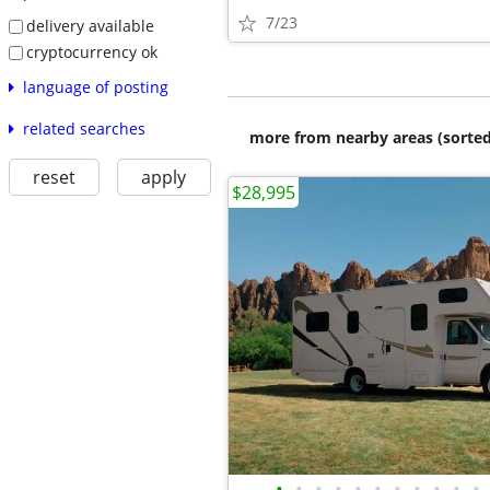
7/23
delivery available
cryptocurrency ok
language of posting
related searches
more from nearby areas (sorted
reset
apply
$28,995
•
•
•
•
•
•
•
•
•
•
•