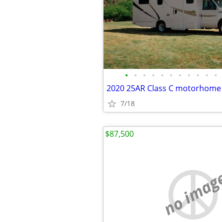
•
•
•
•
•
•
•
•
•
•
•
2020 25AR Class C motorhome
7/18
$87,500
no imag