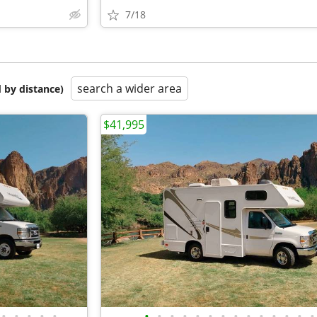
7/18
search a wider area
 by distance)
$41,995
•
•
•
•
•
•
•
•
•
•
•
•
•
•
•
•
•
•
•