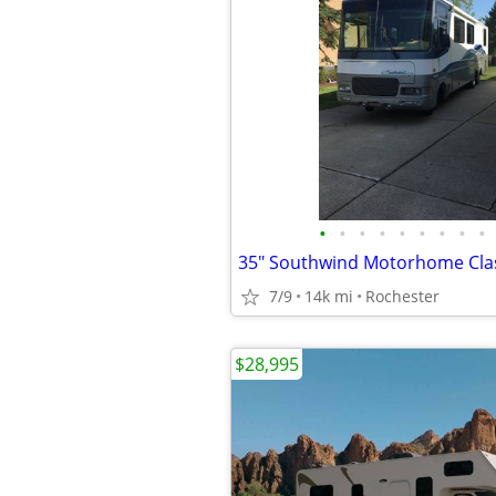
•
•
•
•
•
•
•
•
•
35" Southwind Motorhome Clas
7/9
14k mi
Rochester
$28,995