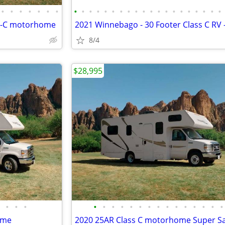
•
•
•
•
•
•
•
•
•
•
•
•
•
•
•
•
•
•
•
•
•
•
•
•
•
•
•
ss-C motorhome
8/4
$28,995
•
•
•
•
•
•
•
•
•
•
•
•
•
•
•
•
•
•
ome
2020 25AR Class C motorhome Super S