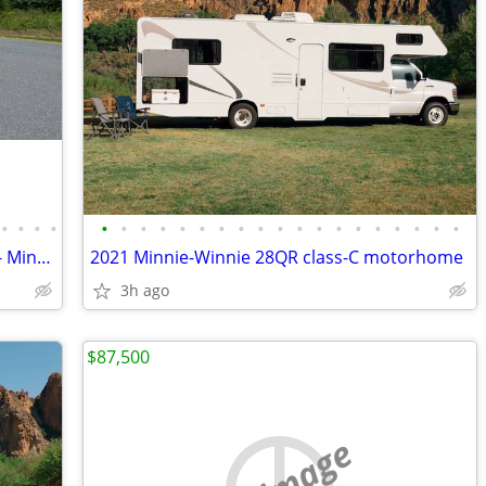
•
•
•
•
•
•
•
•
•
•
•
•
•
•
•
•
•
•
•
•
•
•
•
2021 Winnebago - 30 Footer Class C RV - Minnie Winnie
2021 Minnie-Winnie 28QR class-C motorhome
3h ago
$87,500