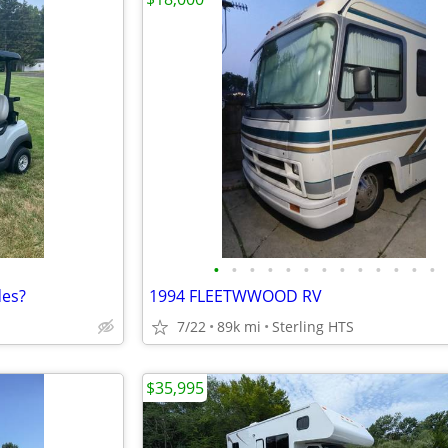
•
•
•
•
•
•
•
•
•
•
•
•
•
des?
1994 FLEETWWOOD RV
7/22
89k mi
Sterling HTS
$35,995