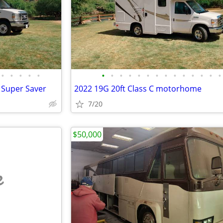
•
•
•
•
•
•
•
•
•
•
•
•
•
•
•
•
•
•
•
 Super Saver
2022 19G 20ft Class C motorhome
7/20
$50,000
e