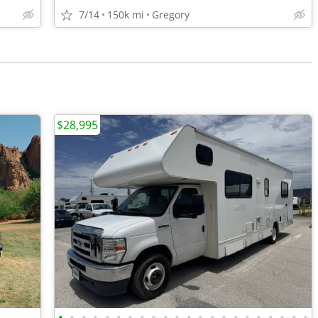
7/14
150k mi
Gregory
$28,995
•
•
•
•
•
•
•
•
•
•
•
•
•
•
•
•
•
•
•
•
•
•