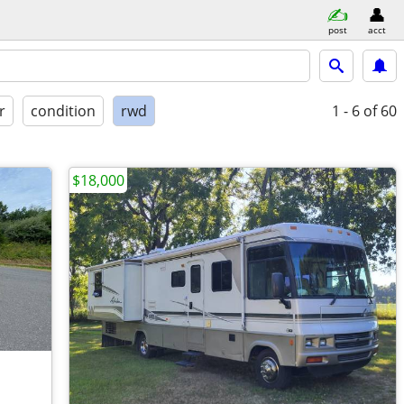
post
acct
r
condition
rwd
1 - 6
of 60
$18,000