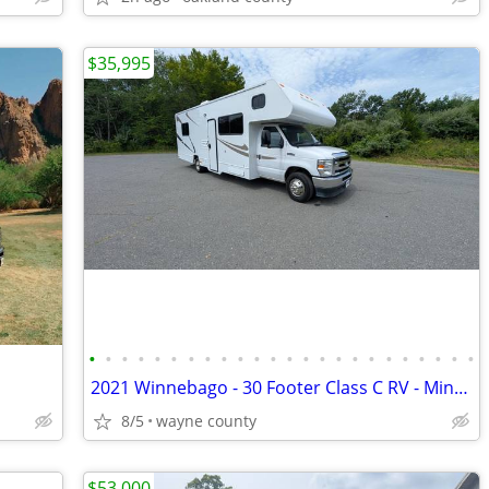
$35,995
•
•
•
•
•
•
•
•
•
•
•
•
•
•
•
•
•
•
•
•
•
•
•
•
2021 Winnebago - 30 Footer Class C RV - Minnie Winnie
8/5
wayne county
$53,000