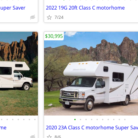
uper Saver
2022 19G 20ft Class C motorhome
7/24
$30,995
•
•
•
•
•
•
•
•
•
•
•
•
•
•
•
•
•
ome
2020 23A Class C motorhome Super Sa
8/6