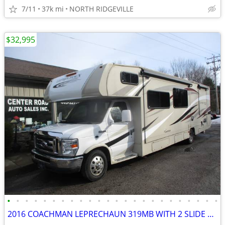
7/11
37k mi
NORTH RIDGEVILLE
$32,995
•
•
•
•
•
•
•
•
•
•
•
•
•
•
•
•
•
•
•
•
•
•
•
•
2016 COACHMAN LEPRECHAUN 319MB WITH 2 SLIDE OUTS