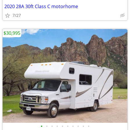
2020 28A 30ft Class C motorhome
7/27
$30,995
•
•
•
•
•
•
•
•
•
•