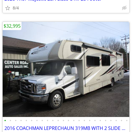
8/4
$32,995
•
•
•
•
•
•
•
•
•
•
•
•
•
•
•
•
•
•
•
•
•
•
•
•
2016 COACHMAN LEPRECHAUN 319MB WITH 2 SLIDE OUTS