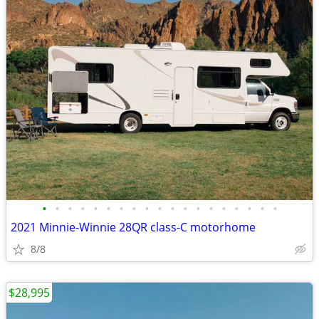
•
•
•
•
•
•
•
•
•
•
•
•
•
•
•
•
•
•
•
2021 Minnie-Winnie 28QR class-C motorhome
8/8
$28,995