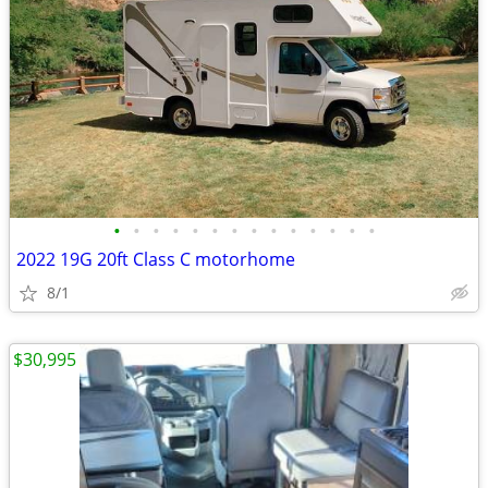
•
•
•
•
•
•
•
•
•
•
•
•
•
•
2022 19G 20ft Class C motorhome
8/1
$30,995