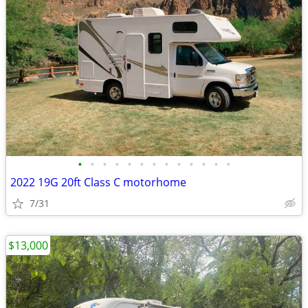
•
•
•
•
•
•
•
•
•
•
•
•
•
2022 19G 20ft Class C motorhome
7/31
$13,000