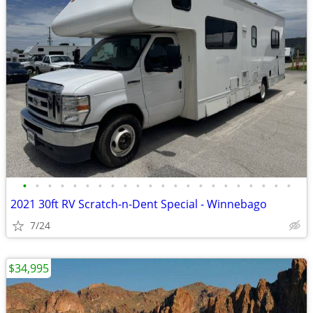
•
•
•
•
•
•
•
•
•
•
•
•
•
•
•
•
•
•
•
•
•
•
2021 30ft RV Scratch-n-Dent Special - Winnebago
7/24
$34,995