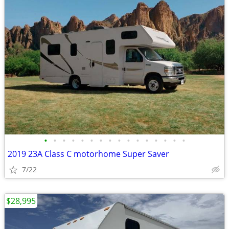
•
•
•
•
•
•
•
•
•
•
•
•
•
•
•
•
2019 23A Class C motorhome Super Saver
7/22
$28,995