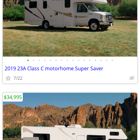
•
•
•
•
•
•
•
•
•
•
•
•
•
•
•
•
2019 23A Class C motorhome Super Saver
7/22
$34,995