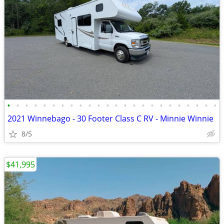
•
•
•
•
•
•
•
•
•
•
•
•
•
•
•
•
•
•
•
•
•
•
•
•
2021 Winnebago - 30 Footer Class C RV - Minnie Winnie
8/5
$41,995