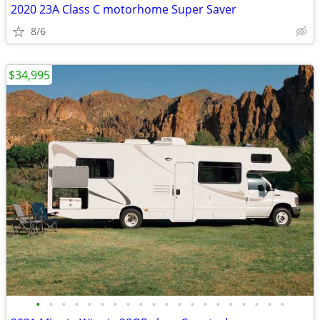
2020 23A Class C motorhome Super Saver
8/6
$34,995
•
•
•
•
•
•
•
•
•
•
•
•
•
•
•
•
•
•
•
•