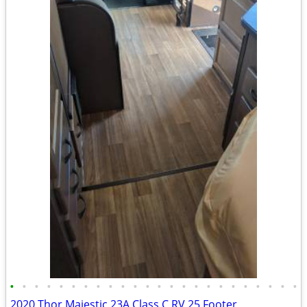
•
•
•
•
•
•
•
•
•
•
•
•
•
•
•
•
•
•
•
•
•
•
•
•
2020 Thor Majestic 23A Class C RV 25 Footer