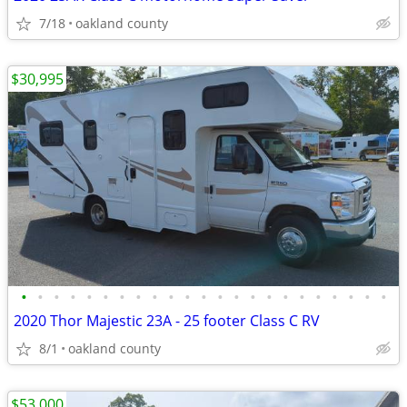
7/18
oakland county
$30,995
•
•
•
•
•
•
•
•
•
•
•
•
•
•
•
•
•
•
•
•
•
•
•
2020 Thor Majestic 23A - 25 footer Class C RV
8/1
oakland county
$53,000