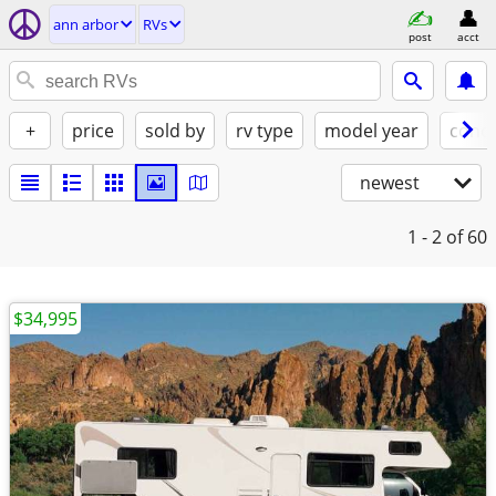
ann arbor
RVs
post
acct
+
price
sold by
rv type
model year
condi
newest
1 - 2
of 60
$34,995