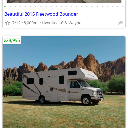
•
•
•
•
•
•
•
•
•
•
•
•
•
•
•
•
•
•
•
•
•
•
•
•
Beautiful 2015 Fleetwood Bounder
7/12
8,000mi
Livonia at 6 & Wayne
$28,995