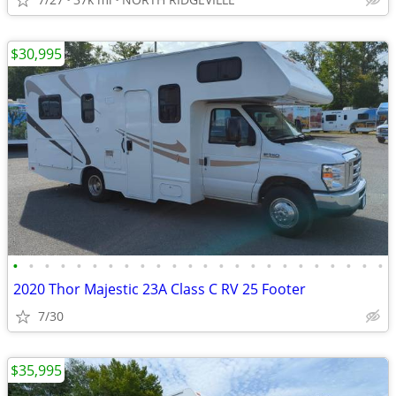
$30,995
•
•
•
•
•
•
•
•
•
•
•
•
•
•
•
•
•
•
•
•
•
•
•
•
2020 Thor Majestic 23A Class C RV 25 Footer
7/30
$35,995