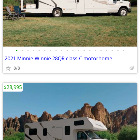
•
•
•
•
•
•
•
•
•
•
•
•
•
•
•
•
•
•
•
•
2021 Minnie-Winnie 28QR class-C motorhome
8/8
$28,995