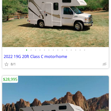
•
•
•
•
•
•
•
•
•
•
•
•
•
•
2022 19G 20ft Class C motorhome
8/1
$28,995