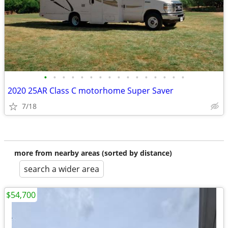
•
•
•
•
•
•
•
•
•
•
•
•
•
•
•
•
2020 25AR Class C motorhome Super Saver
7/18
more from nearby areas (sorted by distance)
search a wider area
$54,700