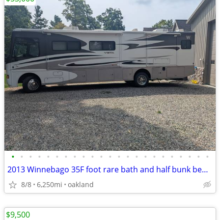
•
•
•
•
•
•
•
•
•
•
•
•
•
•
•
•
•
•
•
•
•
•
•
2013 Winnebago 35F foot rare bath and half bunk beds 6000 miles
8/8
6,250mi
oakland
$9,500