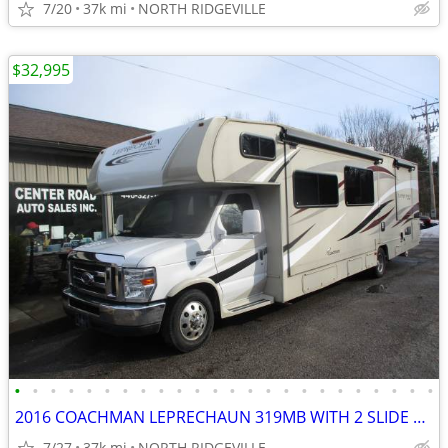
7/20
37k mi
NORTH RIDGEVILLE
$32,995
•
•
•
•
•
•
•
•
•
•
•
•
•
•
•
•
•
•
•
•
•
•
•
•
2016 COACHMAN LEPRECHAUN 319MB WITH 2 SLIDE OUTS
7/27
37k mi
NORTH RIDGEVILLE