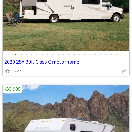
•
•
•
•
•
•
•
•
•
•
•
•
•
•
•
•
•
•
•
•
2020 28A 30ft Class C motorhome
7/27
$30,995