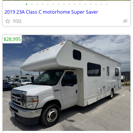
•
•
•
•
•
•
•
•
•
•
•
•
•
•
•
•
2019 23A Class C motorhome Super Saver
7/22
$28,995