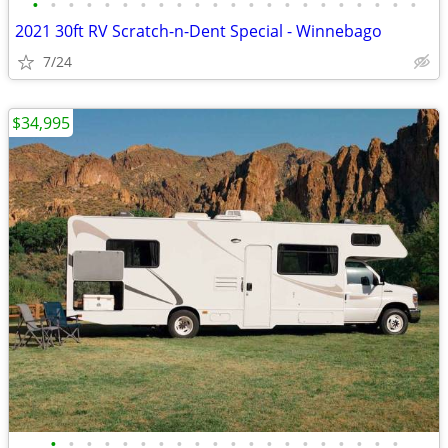
•
•
•
•
•
•
•
•
•
•
•
•
•
•
•
•
•
•
•
•
•
•
2021 30ft RV Scratch-n-Dent Special - Winnebago
7/24
$34,995
•
•
•
•
•
•
•
•
•
•
•
•
•
•
•
•
•
•
•
•