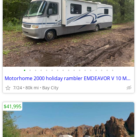
•
•
•
•
•
•
•
•
•
•
•
•
•
•
•
•
•
Motorhome 2000 holiday rambler EMDEAVOR V 10 Moter 80,000 miles
7/24
80k mi
Bay City
$41,995