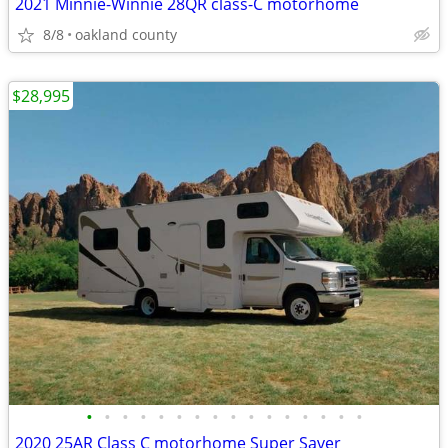
2021 Minnie-Winnie 28QR class-C motorhome
8/8
oakland county
$28,995
•
•
•
•
•
•
•
•
•
•
•
•
•
•
•
•
2020 25AR Class C motorhome Super Saver