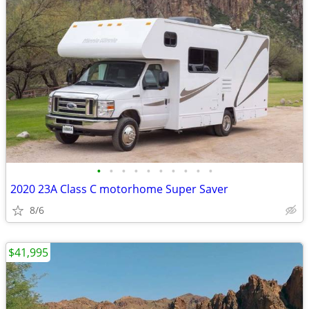
•
•
•
•
•
•
•
•
•
•
2020 23A Class C motorhome Super Saver
8/6
$41,995