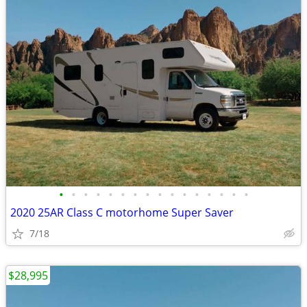
•
•
•
•
•
•
•
•
•
•
•
•
•
•
•
•
2020 25AR Class C motorhome Super Saver
7/18
$28,995