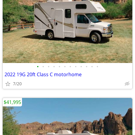
•
•
•
•
•
•
•
•
•
•
•
•
2022 19G 20ft Class C motorhome
7/20
$41,995