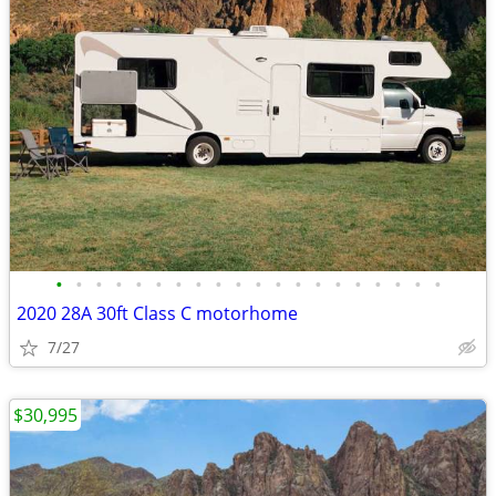
•
•
•
•
•
•
•
•
•
•
•
•
•
•
•
•
•
•
•
•
2020 28A 30ft Class C motorhome
7/27
$30,995