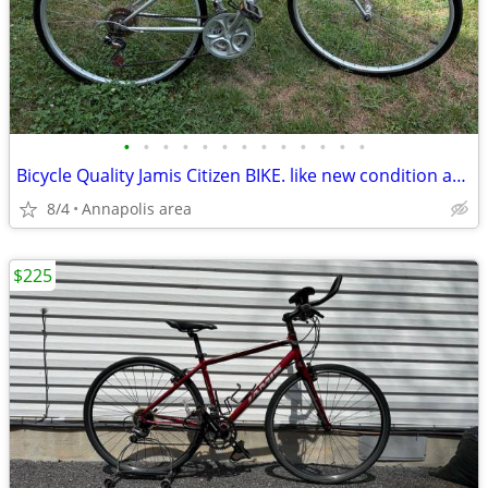
•
•
•
•
•
•
•
•
•
•
•
•
•
Bicycle Quality Jamis Citizen BIKE. like new condition adult size 32
8/4
Annapolis area
$225