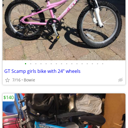
•
•
•
•
•
•
•
•
•
•
•
•
•
•
•
•
GT Scamp girls bike with 24” wheels
7/16
Bowie
$140