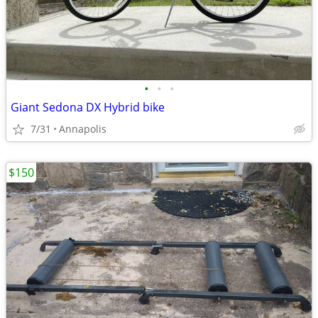
•
•
•
Giant Sedona DX Hybrid bike
7/31
Annapolis
$150