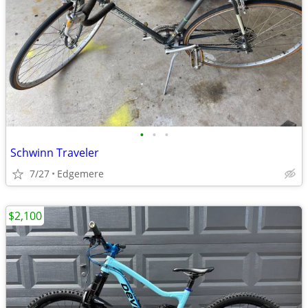
•
•
•
Schwinn Traveler
7/27
Edgemere
$2,100