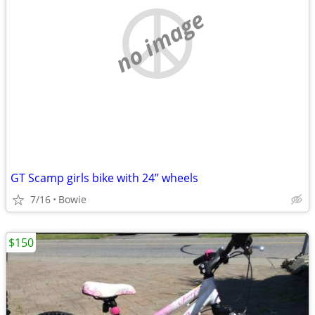
no image
GT Scamp girls bike with 24” wheels
7/16
Bowie
$150