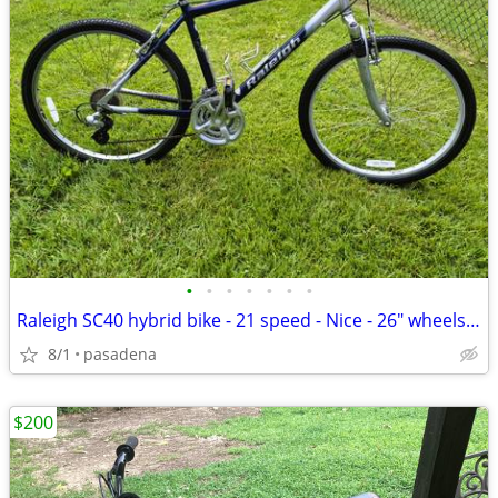
•
•
•
•
•
•
•
Raleigh SC40 hybrid bike - 21 speed - Nice - 26" wheels 20" frame
8/1
pasadena
$200