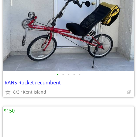
•
•
•
•
•
RANS Rocket recumbent
8/3
Kent Island
$150