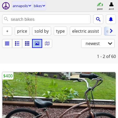
annapolis
bikes
post
acct
+
price
sold by
type
electric assist
excel
newest
1 - 2
of 60
$400