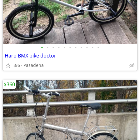
•
•
•
•
•
•
•
•
•
•
•
Haro BMX bike doctor
8/6
Pasadena
$360