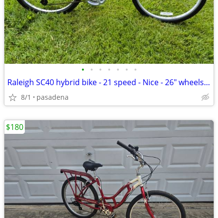
•
•
•
•
•
•
•
Raleigh SC40 hybrid bike - 21 speed - Nice - 26" wheels 20" frame
8/1
pasadena
$180