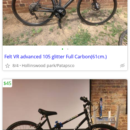
•
•
Felt VR advanced 105 glitter Full Carbon(61cm.)
8/4
Hollinswood park/Patapsco
$45