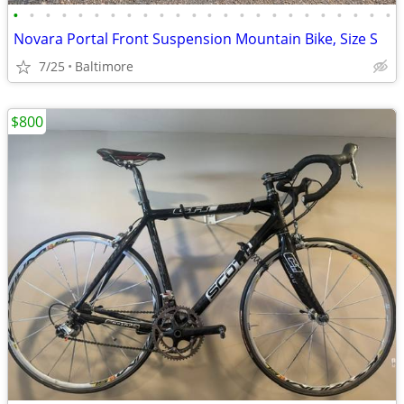
•
•
•
•
•
•
•
•
•
•
•
•
•
•
•
•
•
•
•
•
•
•
•
•
Novara Portal Front Suspension Mountain Bike, Size S
7/25
Baltimore
$800