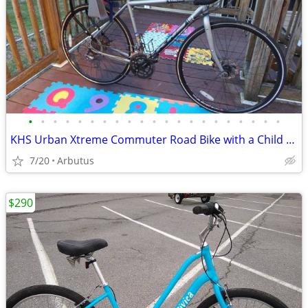
•
•
•
•
•
•
•
•
•
•
•
•
•
•
•
•
•
•
•
•
•
KHS Urban Xtreme Commuter Road Bike with a Child Seat, Size Small
7/20
Arbutus
$290