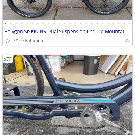
•
•
•
•
•
•
•
•
•
•
•
•
•
•
•
•
•
•
•
•
•
•
•
•
Polygon SISKIU N9 Dual Suspension Enduro Mountain Bike, Size Medium
7/10
Baltimore
$75