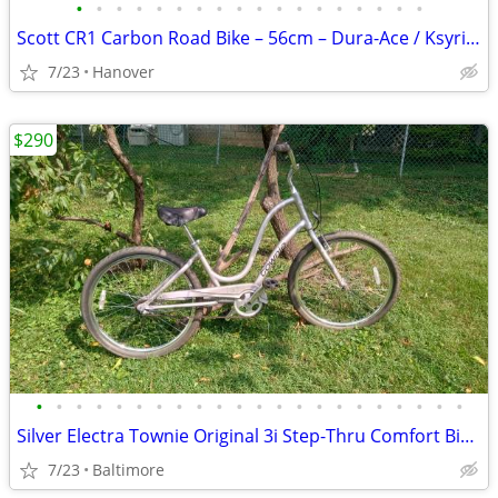
•
•
•
•
•
•
•
•
•
•
•
•
•
•
•
•
•
•
Scott CR1 Carbon Road Bike – 56cm – Dura-Ace / Ksyrium SL – Excep
7/23
Hanover
$290
•
•
•
•
•
•
•
•
•
•
•
•
•
•
•
•
•
•
•
•
•
•
Silver Electra Townie Original 3i Step-Thru Comfort Bike (One Size Fit
7/23
Baltimore