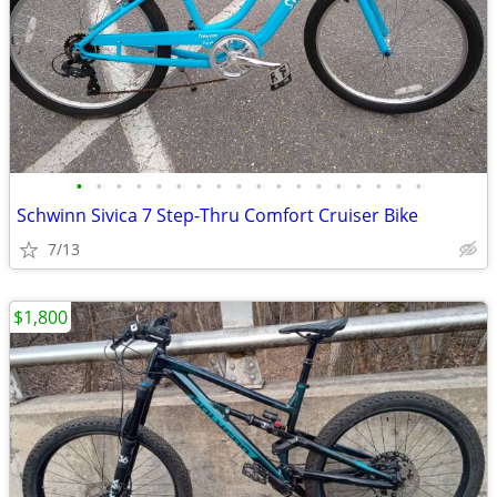
•
•
•
•
•
•
•
•
•
•
•
•
•
•
•
•
•
•
Schwinn Sivica 7 Step-Thru Comfort Cruiser Bike
7/13
$1,800