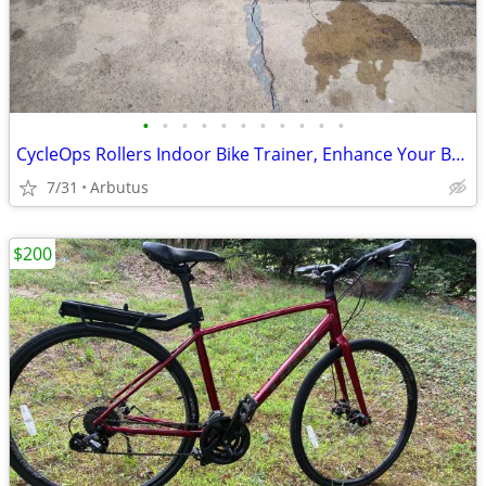
•
•
•
•
•
•
•
•
•
•
•
CycleOps Rollers Indoor Bike Trainer, Enhance Your Balance & Exercise
7/31
Arbutus
$200