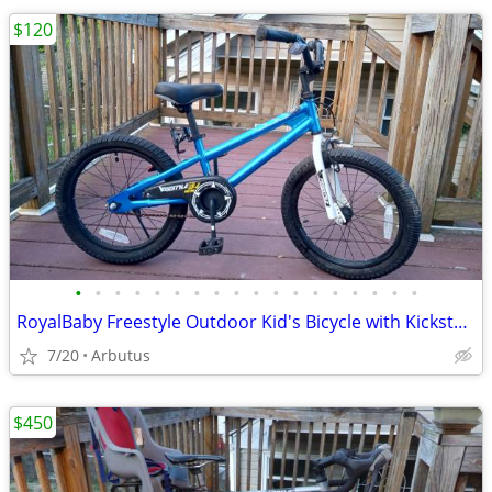
$120
•
•
•
•
•
•
•
•
•
•
•
•
•
•
•
•
•
•
RoyalBaby Freestyle Outdoor Kid's Bicycle with Kickstand
7/20
Arbutus
$450