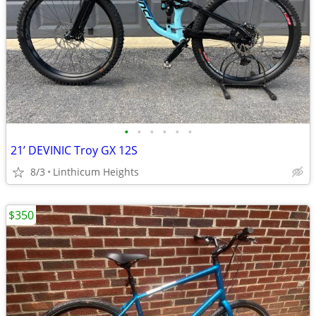
•
•
•
•
•
•
21’ DEVINIC Troy GX 12S
8/3
Linthicum Heights
$350