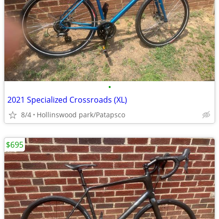
•
2021 Specialized Crossroads (XL)
8/4
Hollinswood park/Patapsco
$695