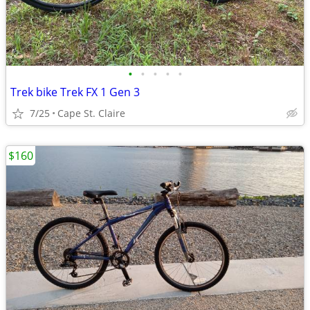
•
•
•
•
•
Trek bike Trek FX 1 Gen 3
7/25
Cape St. Claire
$160