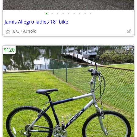
•
•
•
•
•
•
•
•
•
Jamis Allegro ladies 18” bike
8/3
Arnold
$120