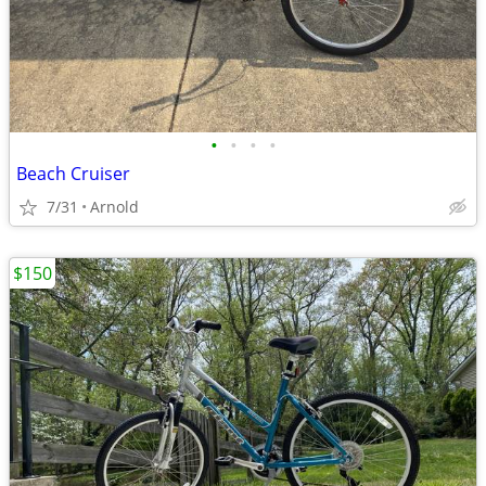
•
•
•
•
Beach Cruiser
7/31
Arnold
$150