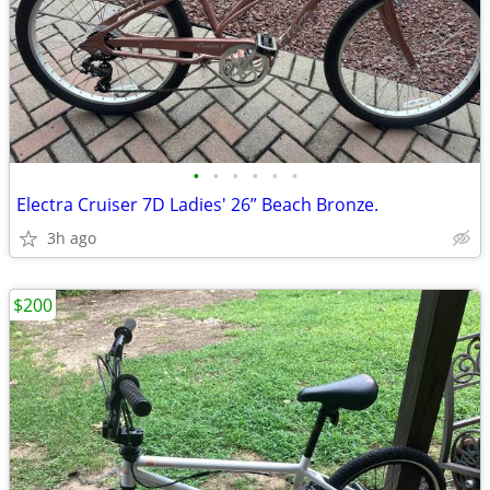
•
•
•
•
•
•
Electra Cruiser 7D Ladies' 26” Beach Bronze.
3h ago
$200