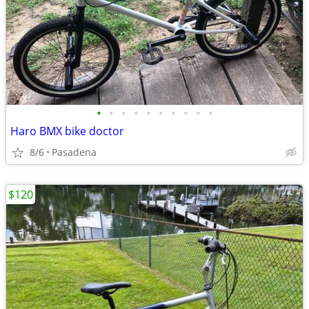
•
•
•
•
•
•
•
•
•
•
Haro BMX bike doctor
8/6
Pasadena
$120