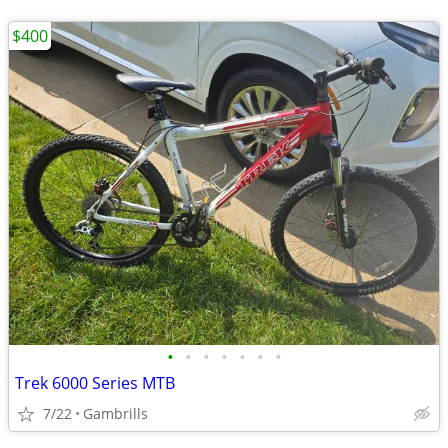
$400
•
•
•
•
•
•
•
Trek 6000 Series MTB
7/22
Gambrills