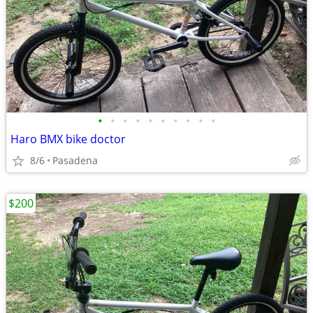
•
•
•
•
•
•
•
•
•
•
Haro BMX bike doctor
8/6
Pasadena
$200