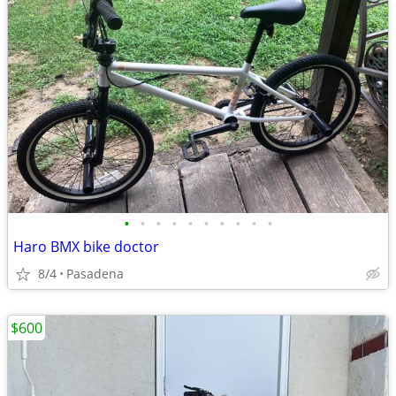
•
•
•
•
•
•
•
•
•
•
Haro BMX bike doctor
8/4
Pasadena
$600