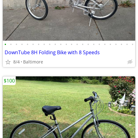
•
•
•
•
•
•
•
•
•
•
•
•
•
•
•
•
•
•
•
•
•
•
•
•
DownTube 8H Folding Bike with 8 Speeds
8/4
Baltimore
$100