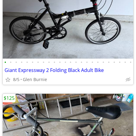
•
•
•
•
•
•
•
•
•
•
•
•
•
•
•
•
•
•
•
•
•
•
•
•
Giant Expressway 2 Folding Black Adult Bike
8/5
Glen Burnie
$125