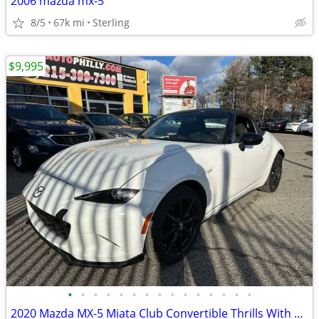
2006 mazda mx-5
8/5
67k mi
Sterling
$9,995
•
•
•
•
•
•
•
•
•
•
•
•
•
•
•
2020 Mazda MX-5 Miata Club Convertible Thrills With SKYACTIV-G Power And Arctic