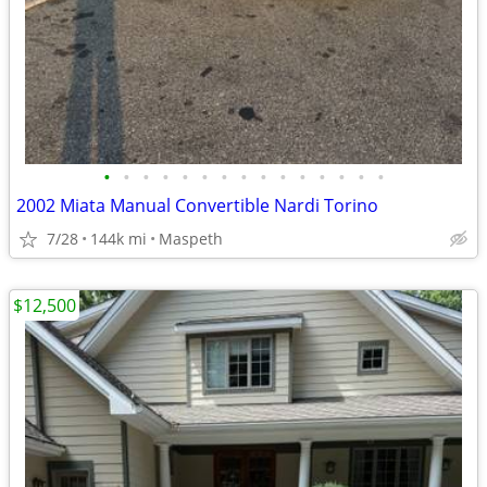
•
•
•
•
•
•
•
•
•
•
•
•
•
•
•
2002 Miata Manual Convertible Nardi Torino
7/28
144k mi
Maspeth
$12,500