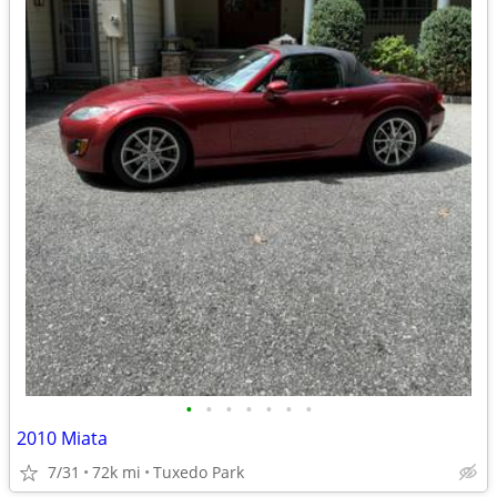
•
•
•
•
•
•
•
2010 Miata
7/31
72k mi
Tuxedo Park