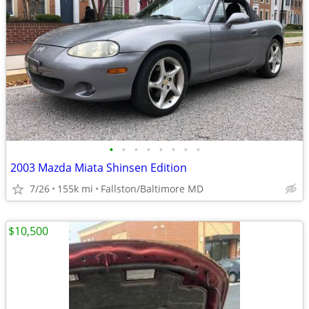
•
•
•
•
•
•
•
•
2003 Mazda Miata Shinsen Edition
7/26
155k mi
Fallston/Baltimore MD
$10,500