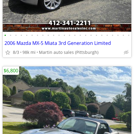
•
•
•
•
•
•
•
•
•
•
•
•
•
•
•
•
•
•
•
•
•
•
•
•
2006 Mazda MX-5 Miata 3rd Generation Limited
8/3
98k mi
Martin auto sales (Pittsburgh)
$6,800