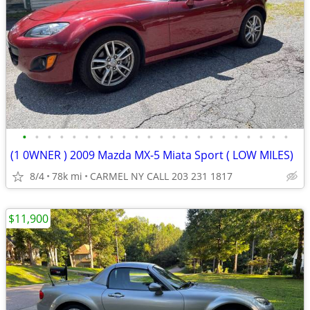
•
•
•
•
•
•
•
•
•
•
•
•
•
•
•
•
•
•
•
•
•
•
(1 0WNER ) 2009 Mazda MX-5 Miata Sport ( LOW MILES)
8/4
78k mi
CARMEL NY CALL 203 231 1817
$11,900