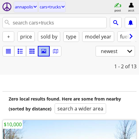
annapolis
cars+trucks
post
acct
+
price
sold by
type
model year
fuel
newest
1 - 2
of 13
Zero local results found. Here are some from nearby
search a wider area
(sorted by distance)
$10,000