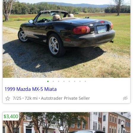
•
•
•
•
•
•
•
•
1999 Mazda MX-5 Miata
7/25
72k mi
Autotrader Private Seller
$3,400