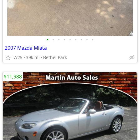
•
•
•
•
•
•
•
•
•
2007 Mazda Miata
7/25
39k mi
Bethel Park
$11,988