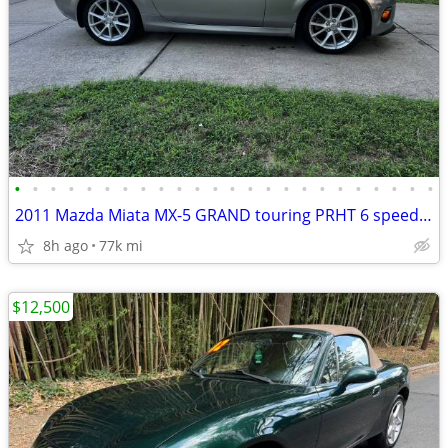
•
•
•
•
•
•
•
•
•
•
•
•
•
•
•
•
•
•
•
•
•
•
•
•
2011 Mazda Miata MX-5 GRAND touring PRHT 6 speed 77k
8h ago
77k mi
$12,500