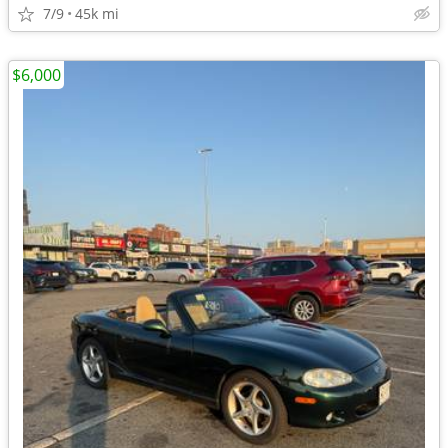
7/9
45k mi
$6,000