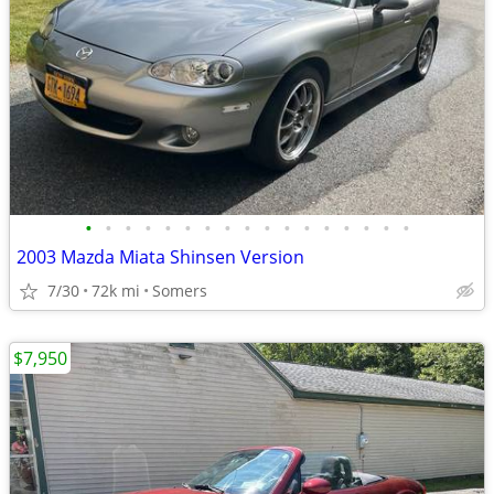
•
•
•
•
•
•
•
•
•
•
•
•
•
•
•
•
•
2003 Mazda Miata Shinsen Version
7/30
72k mi
Somers
$7,950