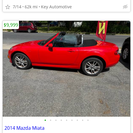
7/14
62k mi
Key Automotive
$9,999
•
•
•
•
•
•
•
•
•
2014 Mazda Miata