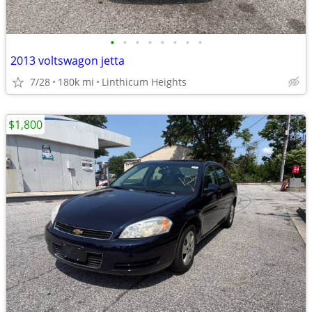
•
•
•
•
•
•
•
•
2013 voltswagon jetta
7/28
180k mi
Linthicum Heights
$1,800