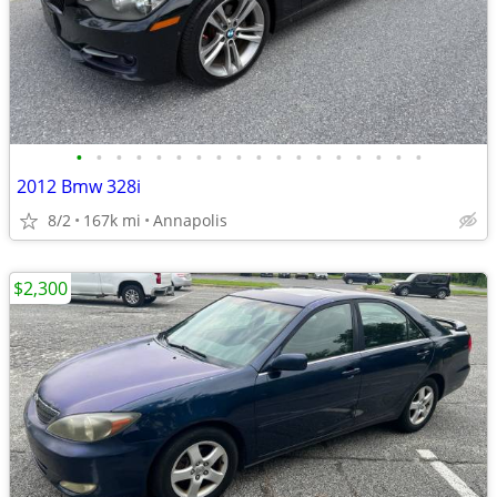
•
•
•
•
•
•
•
•
•
•
•
•
•
•
•
•
•
•
2012 Bmw 328i
8/2
167k mi
Annapolis
$2,300