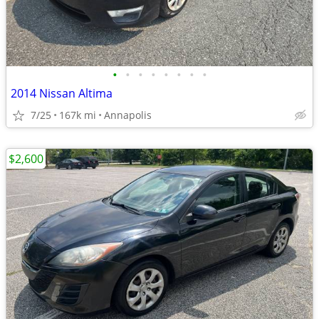
•
•
•
•
•
•
•
•
2014 Nissan Altima
7/25
167k mi
Annapolis
$2,600