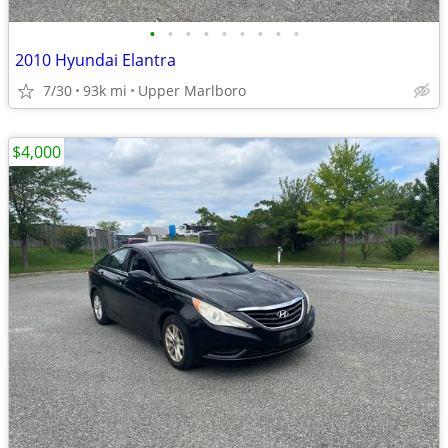
•
•
•
•
•
•
•
•
•
2010 Hyundai Elantra
7/30
93k mi
Upper Marlboro
$4,000