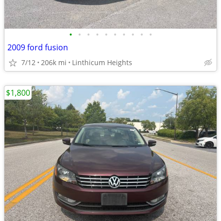
•
•
•
•
•
•
•
•
•
•
2009 ford fusion
7/12
206k mi
Linthicum Heights
$1,800