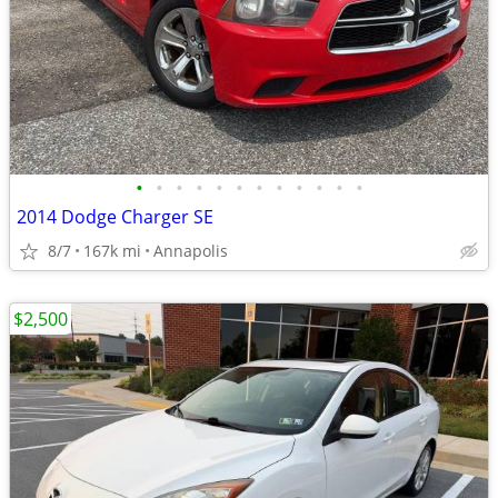
•
•
•
•
•
•
•
•
•
•
•
•
2014 Dodge Charger SE
8/7
167k mi
Annapolis
$2,500