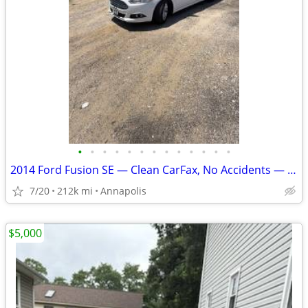
•
•
•
•
•
•
•
•
•
•
•
•
•
2014 Ford Fusion SE — Clean CarFax, No Accidents — $5,200 obo
7/20
212k mi
Annapolis
$5,000