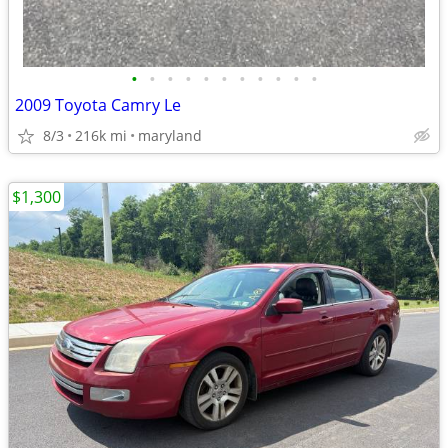
•
•
•
•
•
•
•
•
•
•
•
2009 Toyota Camry Le
8/3
216k mi
maryland
$1,300