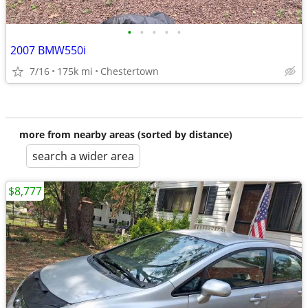
•
•
•
•
•
2007 BMW550i
7/16
175k mi
Chestertown
more from nearby areas (sorted by distance)
search a wider area
$8,777