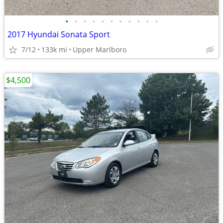
•
•
•
•
•
•
•
•
•
•
•
2017 Hyundai Sonata Sport
7/12
133k mi
Upper Marlboro
$4,500