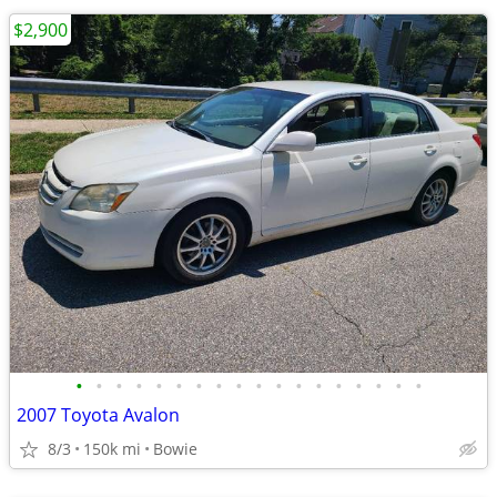
$2,900
•
•
•
•
•
•
•
•
•
•
•
•
•
•
•
•
•
•
2007 Toyota Avalon
8/3
150k mi
Bowie