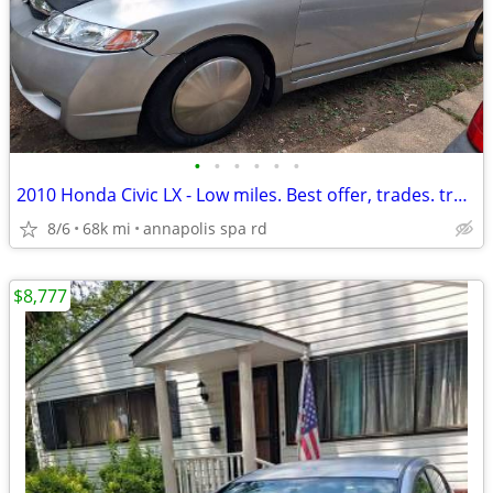
•
•
•
•
•
•
2010 Honda Civic LX - Low miles. Best offer, trades. trades +cash~~~
8/6
68k mi
annapolis spa rd
$8,777