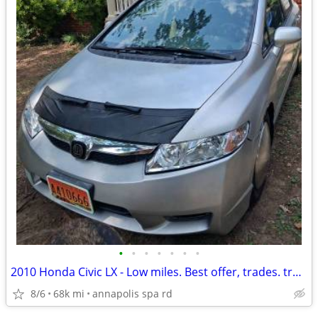
•
•
•
•
•
•
•
2010 Honda Civic LX - Low miles. Best offer, trades. trades +cash~~~
8/6
68k mi
annapolis spa rd