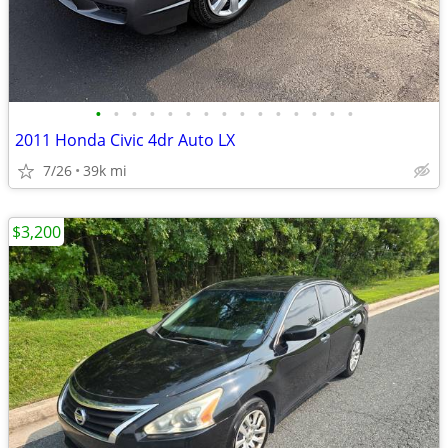
•
•
•
•
•
•
•
•
•
•
•
•
•
•
•
2011 Honda Civic 4dr Auto LX
7/26
39k mi
$3,200