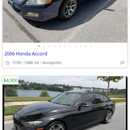
•
•
•
•
•
•
•
•
•
•
•
2006 Honda Accord
7/30
188k mi
Annapolis
$4,900