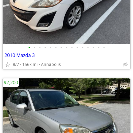
•
•
•
•
•
•
•
•
•
•
•
•
•
•
•
2010 Mazda 3
8/7
156k mi
Annapolis
$2,200