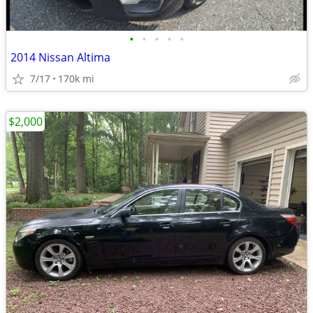
•
•
•
•
•
2014 Nissan Altima
7/17
170k mi
$2,000