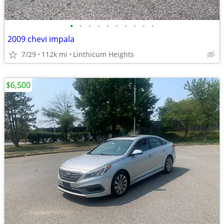
•
•
•
•
•
•
•
•
•
•
2009 chevi impala
7/29
112k mi
Linthicum Heights
$6,500