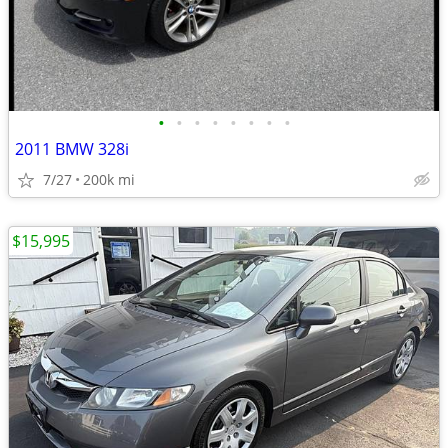
•
•
•
•
•
•
•
•
2011 BMW 328i
7/27
200k mi
$15,995