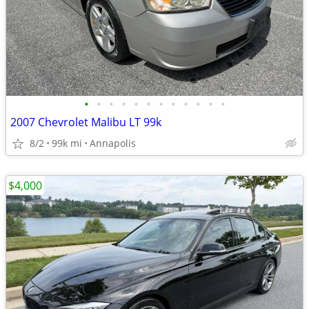
•
•
•
•
•
•
•
•
•
•
•
•
2007 Chevrolet Malibu LT 99k
8/2
99k mi
Annapolis
$4,000