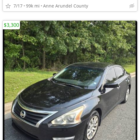
7/17
99k mi
Anne Arundel County
$3,300