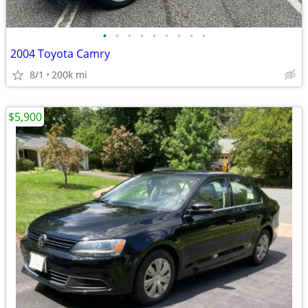
•
•
•
•
•
•
•
•
•
2004 Toyota Camry
8/1
200k mi
$5,900