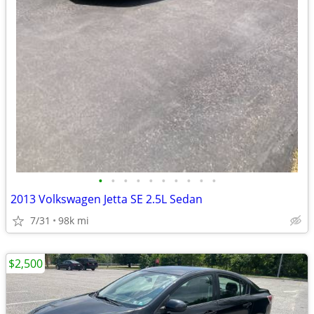
•
•
•
•
•
•
•
•
•
•
2013 Volkswagen Jetta SE 2.5L Sedan
7/31
98k mi
$2,500