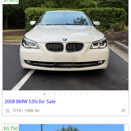
$7,495
•
•
•
•
•
•
•
•
•
2008 BMW 535i for Sale
7/10
190k mi
$3,750