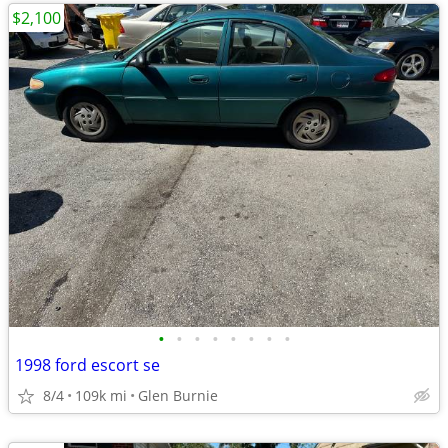
$2,100
•
•
•
•
•
•
•
•
1998 ford escort se
8/4
109k mi
Glen Burnie