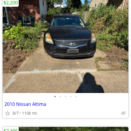
$2,200
•
•
•
•
•
2010 Nissan Altima
8/7
110k mi