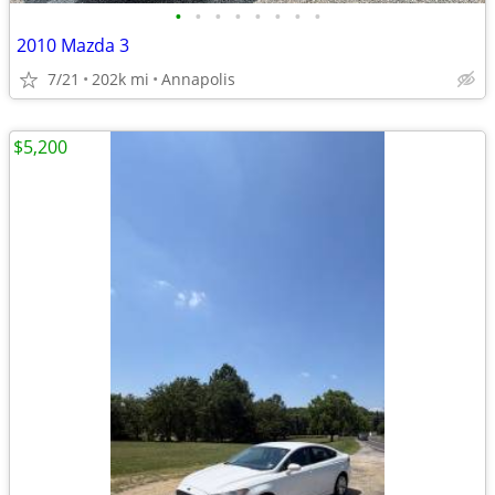
•
•
•
•
•
•
•
•
2010 Mazda 3
7/21
202k mi
Annapolis
$5,200