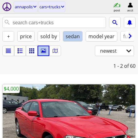
annapolis
cars+trucks
post
acct
+
price
sold by
sedan
model year
fuel
newest
1 - 2
of 60
$4,000