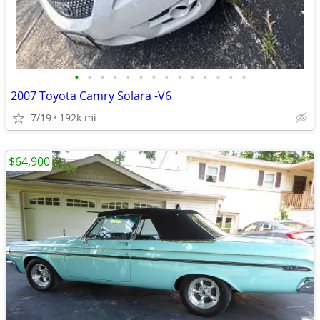
•
•
•
•
•
•
•
•
•
•
•
•
•
•
2007 Toyota Camry Solara -V6
7/19
192k mi
$64,900