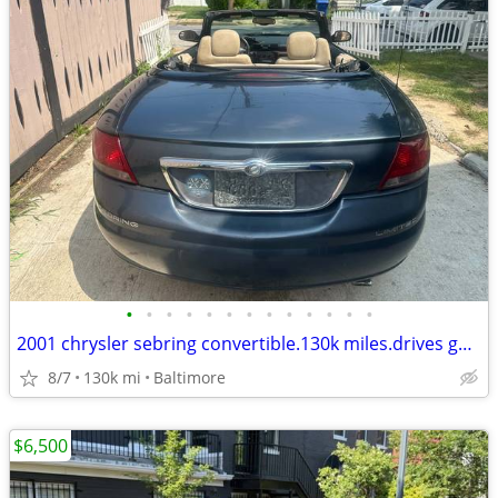
•
•
•
•
•
•
•
•
•
•
•
•
•
2001 chrysler sebring convertible.130k miles.drives good.top works
8/7
130k mi
Baltimore
$6,500