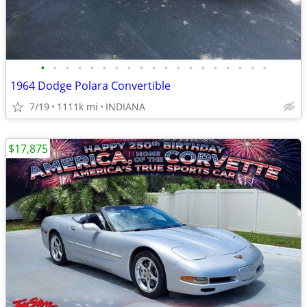
•
•
•
•
•
•
•
•
•
•
•
•
•
•
•
•
•
•
•
1964 Dodge Polara Convertible
7/19
1111k mi
INDIANA
$17,875