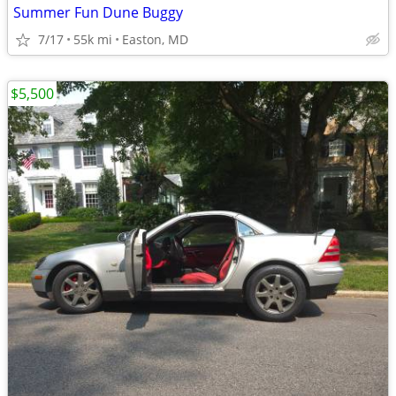
Summer Fun Dune Buggy
7/17
55k mi
Easton, MD
$5,500