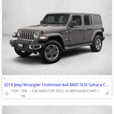
•
•
•
•
•
•
•
•
•
•
•
•
•
•
•
•
•
•
•
•
•
•
•
•
2019 Jeep Wrangler Unlimited 4x4 4WD SUV Sahara Convertible
7/28
55k
Call (443) 578-3522 or MESSAGE/CHAT to confirm availability
mi