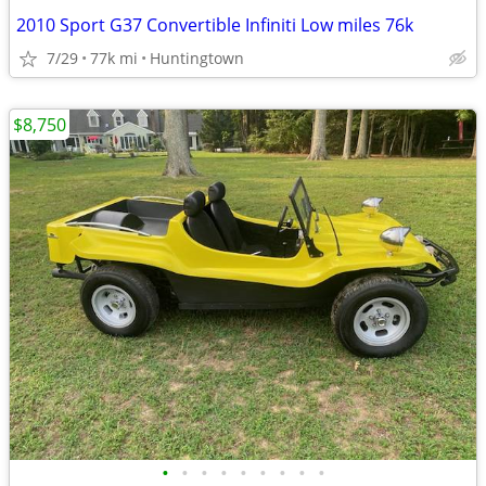
2010 Sport G37 Convertible Infiniti Low miles 76k
7/29
77k mi
Huntingtown
$8,750
•
•
•
•
•
•
•
•
•