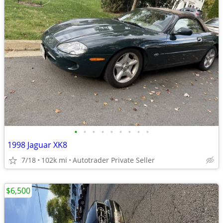
•
•
•
•
•
•
•
•
•
1998 Jaguar XK8
7/18
102k mi
Autotrader Private Seller
$6,500