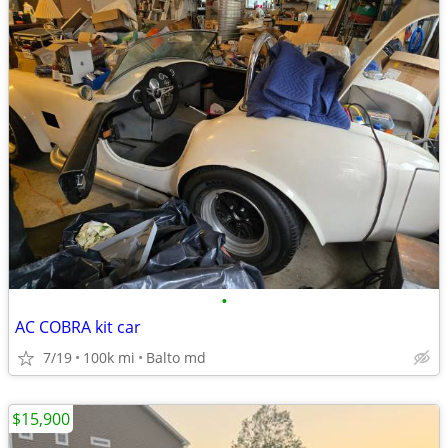
•
AC COBRA kit car
7/19
100k mi
Balto md
$15,900