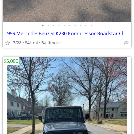
•
•
•
•
•
•
•
•
•
•
1999 MercedesBenz SLK230 Kompressor Roadstar Clean Title & Low Mileage
7/28
84k mi
Baltimore
$5,000