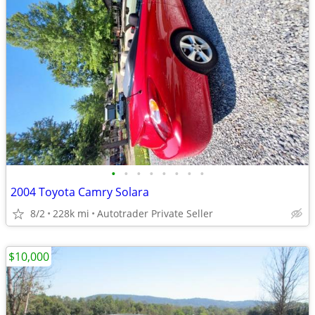
•
•
•
•
•
•
•
•
2004 Toyota Camry Solara
8/2
228k mi
Autotrader Private Seller
$10,000