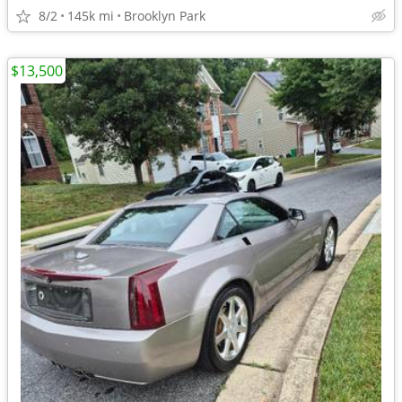
8/2
145k mi
Brooklyn Park
$13,500