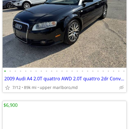
•
•
•
•
•
•
•
•
•
•
•
•
•
•
•
•
•
•
•
•
•
•
•
•
2009 Audi A4 2.0T quattro AWD 2.0T quattro 2dr Convertible 6A
7/12
89k mi
upper marlboro,md
$6,900