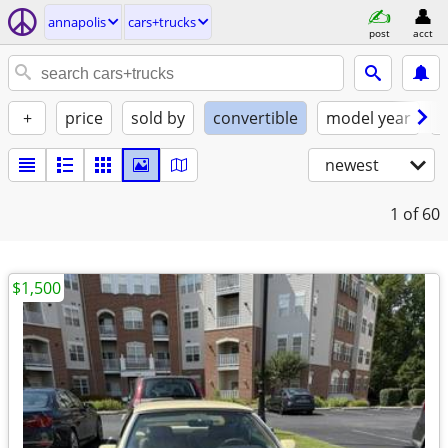
annapolis
cars+trucks
post
acct
+
price
sold by
convertible
model year
f
newest
1
of 60
$1,500