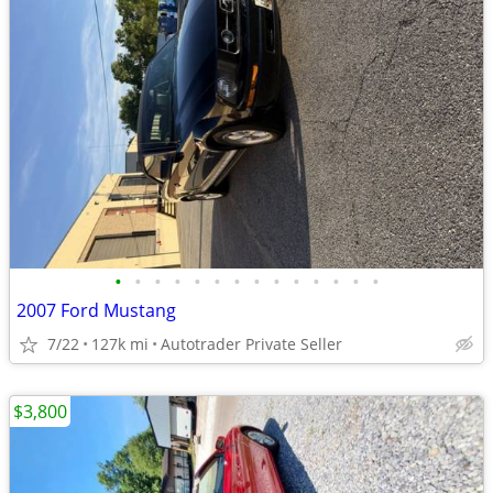
•
•
•
•
•
•
•
•
•
•
•
•
•
•
2007 Ford Mustang
7/22
127k mi
Autotrader Private Seller
$3,800