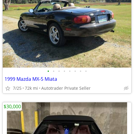
•
•
•
•
•
•
•
•
1999 Mazda MX-5 Miata
7/25
72k mi
Autotrader Private Seller
$30,000