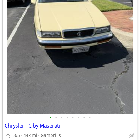
•
•
•
•
•
•
•
•
Chrysler TC by Maserati
8/5
44k mi
Gambrills