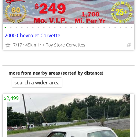
•
•
•
•
•
•
•
•
•
•
•
•
•
•
•
•
•
•
•
•
•
•
•
•
2000 Chevrolet Corvette
7/17
45k mi
+ Toy Store Corvettes
more from nearby areas (sorted by distance)
search a wider area
$2,499