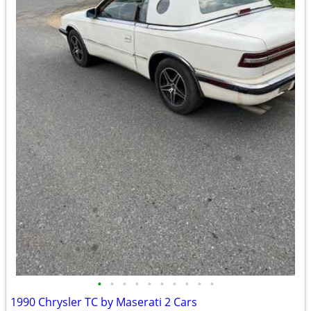
•
•
•
•
•
•
•
•
•
•
1990 Chrysler TC by Maserati 2 Cars