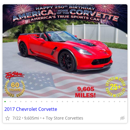
•
•
•
•
•
•
•
•
•
•
•
•
•
•
•
•
•
•
•
•
•
•
•
•
2017 Chevrolet Corvette
7/22
9,605mi
+ Toy Store Corvettes