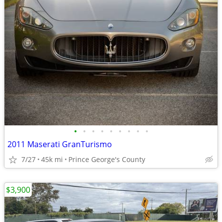
•
•
•
•
•
•
•
•
•
2011 Maserati GranTurismo
7/27
45k mi
Prince George's County
$3,900