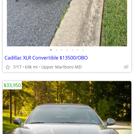
•
•
•
•
•
•
•
Cadillac XLR Convertible $13500/OBO
7/17
69k mi
Upper Marlboro MD
$33,950