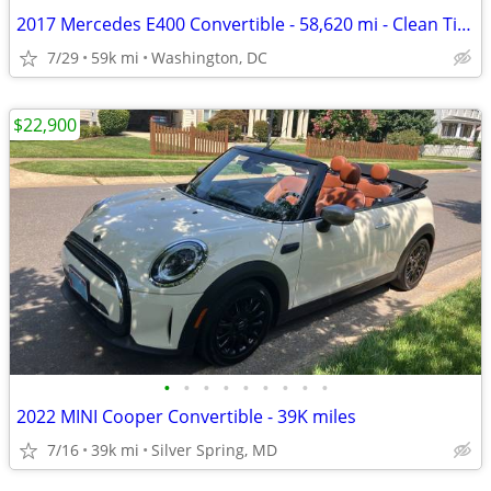
2017 Mercedes E400 Convertible - 58,620 mi - Clean Title - $30,000
7/29
59k mi
Washington, DC
$22,900
•
•
•
•
•
•
•
•
•
2022 MINI Cooper Convertible - 39K miles
7/16
39k mi
Silver Spring, MD