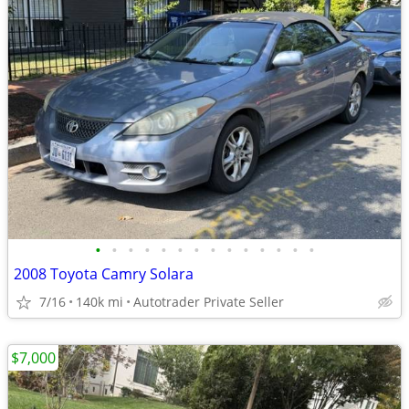
•
•
•
•
•
•
•
•
•
•
•
•
•
•
2008 Toyota Camry Solara
7/16
140k mi
Autotrader Private Seller
$7,000