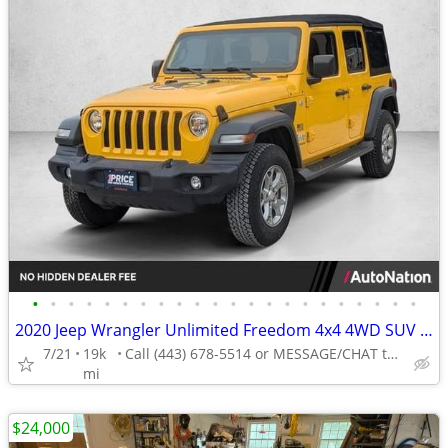
•
•
•
•
•
•
•
•
•
•
•
•
•
•
•
•
•
•
•
•
•
•
2020 Jeep Wrangler Unlimited Freedom 4x4 4WD SUV AUTONATION
7/21
19k
Call (443) 678-5514 or MESSAGE/CHAT to confirm availability
mi
$24,000