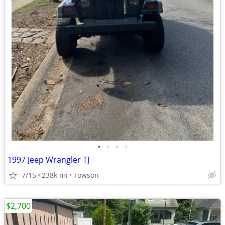
•
•
•
•
1997 Jeep Wrangler TJ
7/15
238k mi
Towson
$2,700