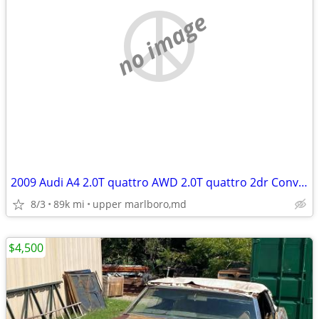
no image
2009 Audi A4 2.0T quattro AWD 2.0T quattro 2dr Convertible 6A
8/3
89k mi
upper marlboro,md
$4,500