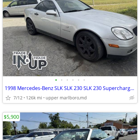
•
•
•
•
•
•
1998 Mercedes-Benz SLK SLK 230 SLK 230 Supercharged 2dr Convertible Pr
7/12
126k mi
upper marlboro,md
$5,900