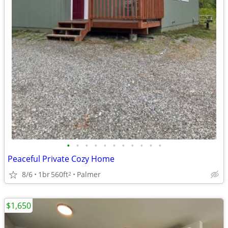
•
•
•
•
•
•
•
•
•
•
•
Peaceful Private Cozy Home
8/6
1br
560ft
Palmer
2
$1,650