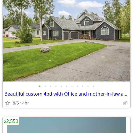
•
•
•
•
•
•
•
•
•
•
•
Beautiful custom 4bd with Office and mother-in-law apartment
8/5
4br
$2,550