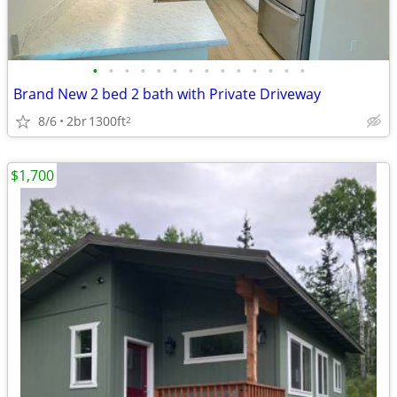
•
•
•
•
•
•
•
•
•
•
•
•
•
•
Brand New 2 bed 2 bath with Private Driveway
8/6
2br
1300ft
2
$1,700