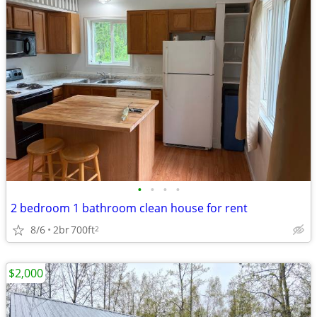
•
•
•
•
2 bedroom 1 bathroom clean house for rent
8/6
2br
700ft
2
$2,000