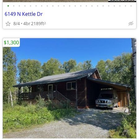
•
•
•
•
•
•
•
•
•
•
•
•
•
•
•
•
•
•
•
•
•
•
•
6149 N Kettle Dr
8/4
4br
2189ft
2
$1,300