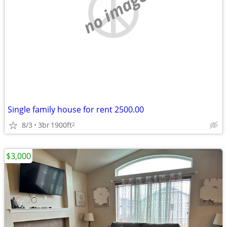
no image
Single family house for rent 2500.00
8/3
3br
1900ft
2
$3,000