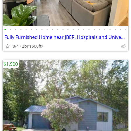
•
•
•
•
•
•
•
•
•
•
•
•
•
•
•
•
•
•
•
•
•
•
•
•
Fully Furnished Home near JBER, Hospitals and University, Monthly Rent
8/4
2br
1600ft
2
$1,900