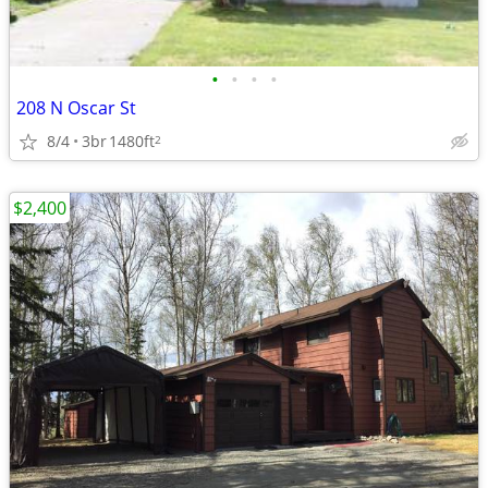
•
•
•
•
208 N Oscar St
8/4
3br
1480ft
2
$2,400