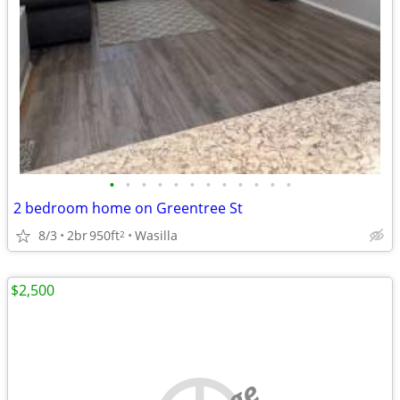
•
•
•
•
•
•
•
•
•
•
•
•
2 bedroom home on Greentree St
8/3
2br
950ft
Wasilla
2
$2,500