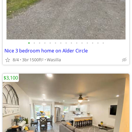
•
•
•
•
•
•
•
•
•
•
•
•
•
•
•
Nice 3 bedroom home on Alder Circle
8/4
3br
1500ft
Wasilla
2
$3,100