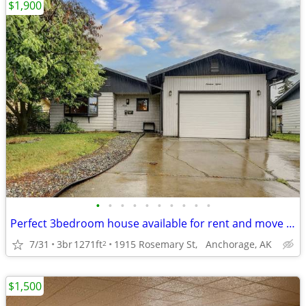
$1,900
•
•
•
•
•
•
•
•
•
•
Perfect 3bedroom house available for rent and move in asap!! Dm Asap
7/31
3br
1271ft
1915 Rosemary St, Anchorage, AK
2
$1,500