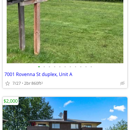
•
•
•
•
•
•
•
•
•
•
•
7001 Rovenna St duplex, Unit A
7/27
2br
860ft
2
$2,000