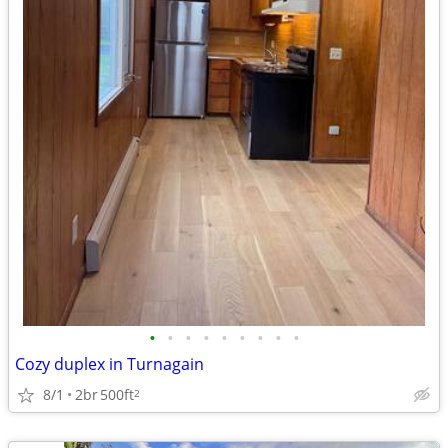
•
•
•
•
•
•
•
•
•
Cozy duplex in Turnagain
8/1
2br
500ft
2