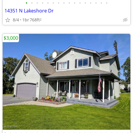
•
•
•
•
•
•
•
•
•
•
•
•
•
•
•
•
14351 N Lakeshore Dr
8/4
1br
768ft
2
$3,000