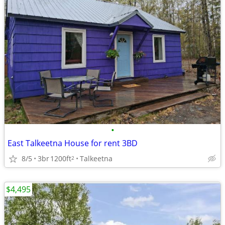
•
East Talkeetna House for rent 3BD
8/5
3br
1200ft
Talkeetna
2
$4,495