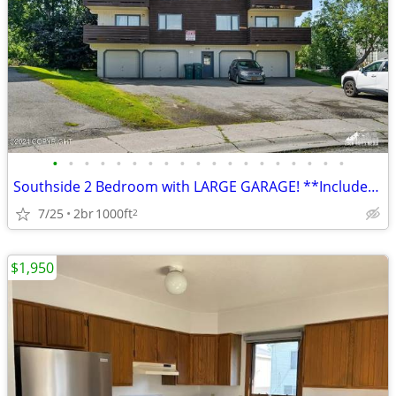
•
•
•
•
•
•
•
•
•
•
•
•
•
•
•
•
•
•
•
Southside 2 Bedroom with LARGE GARAGE! **Includes Heat**
7/25
2br
1000ft
2
$1,950