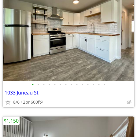
•
•
•
•
•
•
•
•
•
•
•
•
•
•
1033 Juneau St
8/6
2br
600ft
2
$1,150