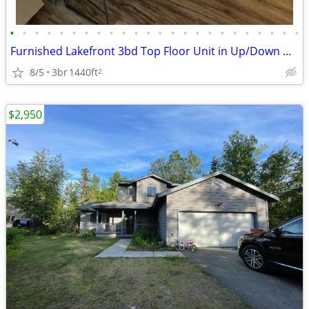
•
•
•
•
•
•
•
•
•
•
•
•
•
•
•
•
•
•
•
•
•
•
•
•
Furnished Lakefront 3bd Top Floor Unit in Up/Down Duplex
8/5
3br
1440ft
2
$2,950