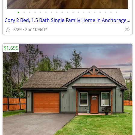
•
•
•
•
•
•
•
•
•
•
•
•
•
•
•
•
•
•
•
Cozy 2 Bed, 1.5 Bath Single Family Home in Anchorage - Available 8/15
7/29
2br
1096ft
2
$1,695