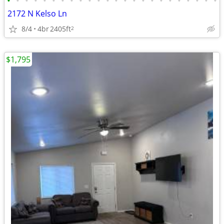
•
•
•
•
•
•
•
•
•
•
•
•
•
•
•
•
•
•
•
•
•
•
•
•
2172 N Kelso Ln
8/4
4br
2405ft
2
$1,795