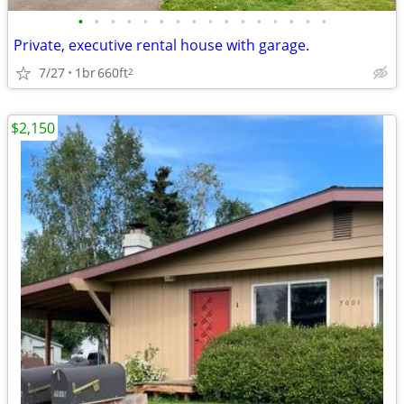
•
•
•
•
•
•
•
•
•
•
•
•
•
•
•
•
Private, executive rental house with garage.
7/27
1br
660ft
2
$2,150