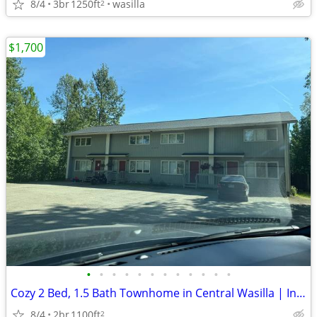
8/4
3br
1250ft
wasilla
2
$1,700
•
•
•
•
•
•
•
•
•
•
•
•
Cozy 2 Bed, 1.5 Bath Townhome in Central Wasilla | In-Unit Laundry | P
8/4
2br
1100ft
2