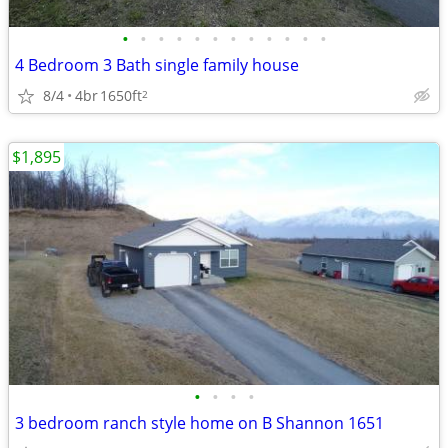
•
•
•
•
•
•
•
•
•
•
•
•
4 Bedroom 3 Bath single family house
8/4
4br
1650ft
2
$1,895
•
•
•
•
3 bedroom ranch style home on B Shannon 1651