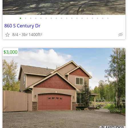
•
•
•
•
•
•
•
•
•
•
•
•
•
•
•
•
•
•
860 S Century Dr
8/4
3br
1400ft
2
$3,000