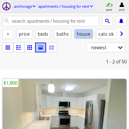
anchorage
apartments / housing for rent
post
acct
+
price
beds
baths
house
cats ok
do
newest
1 - 2
of 50
$1,800