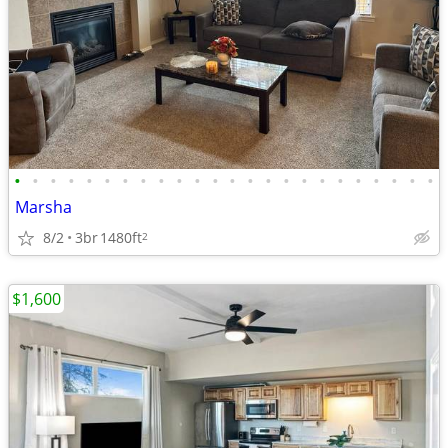
•
•
•
•
•
•
•
•
•
•
•
•
•
•
•
•
•
•
•
•
•
•
•
•
Marsha
8/2
3br
1480ft
2
$1,600