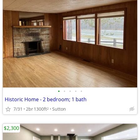
•
•
•
•
•
Historic Home - 2 bedroom; 1 bath
7/31
2br
1300ft
Sutton
2
$2,300