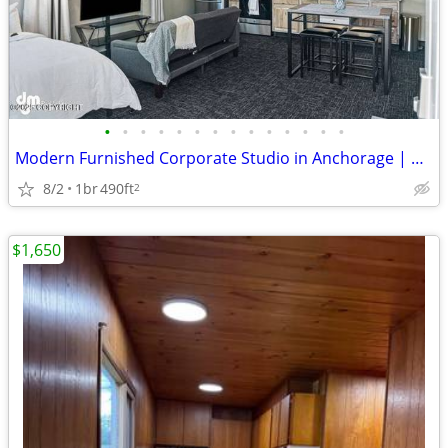
•
•
•
•
•
•
•
•
•
•
•
•
•
•
Modern Furnished Corporate Studio in Anchorage | Available Now
8/2
1br
490ft
2
$1,650