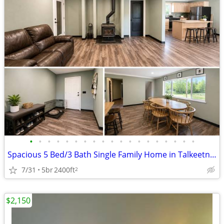
•
•
•
•
•
•
•
•
•
•
•
•
•
•
•
•
•
•
•
Spacious 5 Bed/3 Bath Single Family Home in Talkeetna - $2,300/Mo
7/31
5br
2400ft
2
$2,150