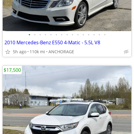
•
•
•
•
•
•
•
•
•
•
•
•
•
•
•
2010 Mercedes-Benz E550 4-Matic - 5.5L V8
5h ago
110k mi
ANCHORAGE
$17,500