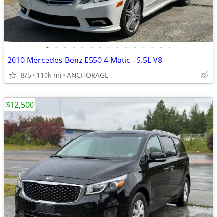
•
•
•
•
•
•
•
•
•
•
•
•
•
•
•
2010 Mercedes-Benz E550 4-Matic - 5.5L V8
8/5
110k mi
ANCHORAGE
$12,500