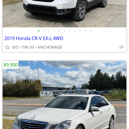
•
•
•
•
•
•
•
•
•
•
•
2019 Honda CR-V EX-L 4WD
8/5
79k mi
ANCHORAGE
$9,900