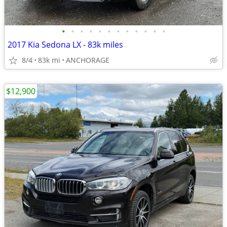
•
•
•
•
•
•
•
•
•
•
•
•
2017 Kia Sedona LX - 83k miles
8/4
83k mi
ANCHORAGE
$12,900