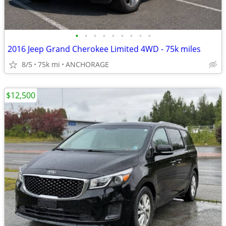
•
•
•
•
•
•
•
•
•
2016 Jeep Grand Cherokee Limited 4WD - 75k miles
8/5
75k mi
ANCHORAGE
$12,500