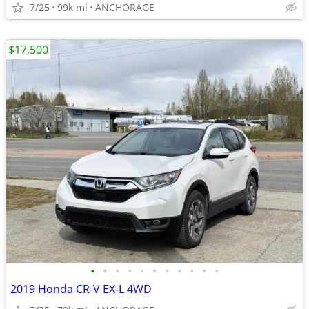
7/25
99k mi
ANCHORAGE
$17,500
•
•
•
•
•
•
•
•
•
•
•
2019 Honda CR-V EX-L 4WD