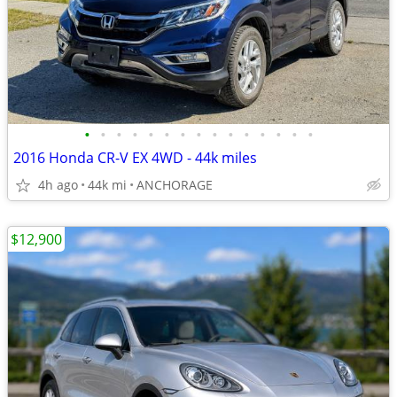
•
•
•
•
•
•
•
•
•
•
•
•
•
•
•
2016 Honda CR-V EX 4WD - 44k miles
4h ago
44k mi
ANCHORAGE
$12,900