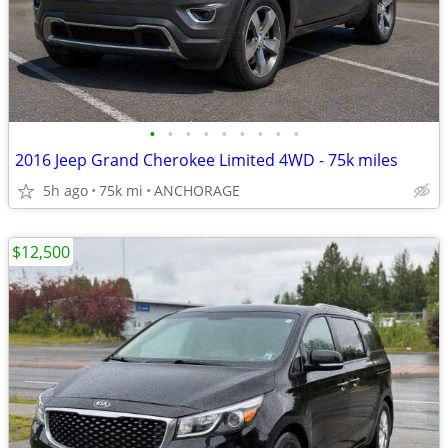
•
•
•
•
•
•
•
•
•
2016 Jeep Grand Cherokee Limited 4WD - 75k miles
5h ago
75k mi
ANCHORAGE
$12,500