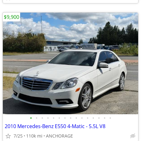
$9,900
•
•
•
•
•
•
•
•
•
•
•
•
•
•
•
2010 Mercedes-Benz E550 4-Matic - 5.5L V8
7/25
110k mi
ANCHORAGE