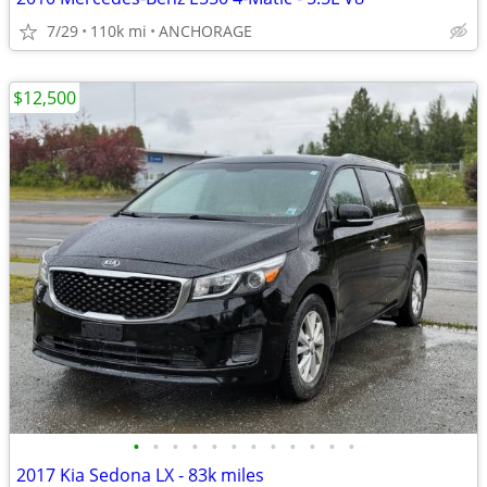
7/29
110k mi
ANCHORAGE
$12,500
•
•
•
•
•
•
•
•
•
•
•
•
2017 Kia Sedona LX - 83k miles