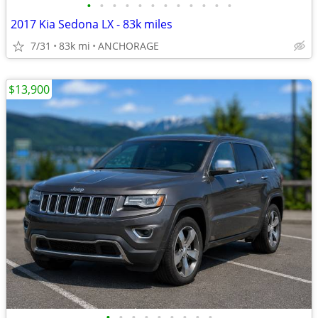
•
•
•
•
•
•
•
•
•
•
•
•
2017 Kia Sedona LX - 83k miles
7/31
83k mi
ANCHORAGE
$13,900
•
•
•
•
•
•
•
•
•