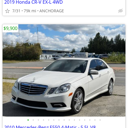
2019 Honda CR-V EX-L 4WD
7/31
79k mi
ANCHORAGE
$9,900
•
•
•
•
•
•
•
•
•
•
•
•
•
•
•
2010 Mercedes-Benz E550 4-Matic - 5.5L V8