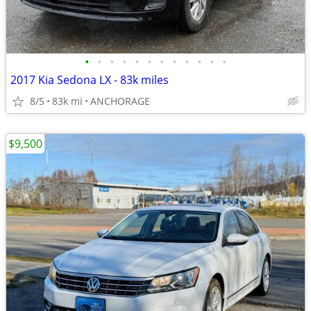
•
•
•
•
•
•
•
•
•
•
•
•
2017 Kia Sedona LX - 83k miles
8/5
83k mi
ANCHORAGE
$9,500