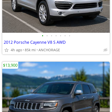
•
•
•
•
•
•
•
2012 Porsche Cayenne V8 S AWD
4h ago
85k mi
ANCHORAGE
$13,900