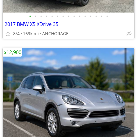
•
•
•
•
•
•
•
•
•
•
•
•
•
•
•
2017 BMW X5 XDrive 35i
8/4
169k mi
ANCHORAGE
$12,900