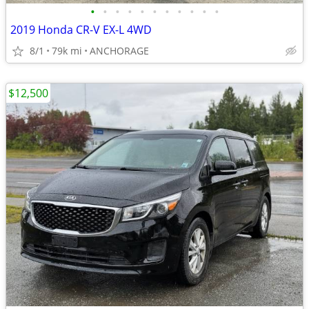
•
•
•
•
•
•
•
•
•
•
•
2019 Honda CR-V EX-L 4WD
8/1
79k mi
ANCHORAGE
$12,500