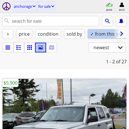
anchorage
for sale
post
acct
+
price
condition
sold by
✓ from this seller
newest
1 - 2
of 27
$5,900