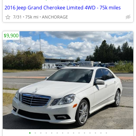
2016 Jeep Grand Cherokee Limited 4WD - 75k miles
7/31
75k mi
ANCHORAGE
$9,900
•
•
•
•
•
•
•
•
•
•
•
•
•
•
•