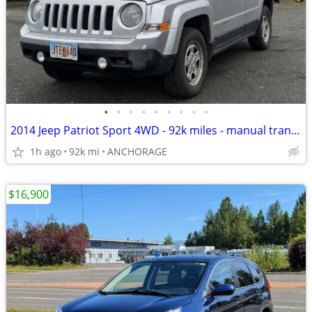
•
•
•
•
•
•
•
•
•
2014 Jeep Patriot Sport 4WD - 92k miles - manual transmission
1h ago
92k mi
ANCHORAGE
$16,900