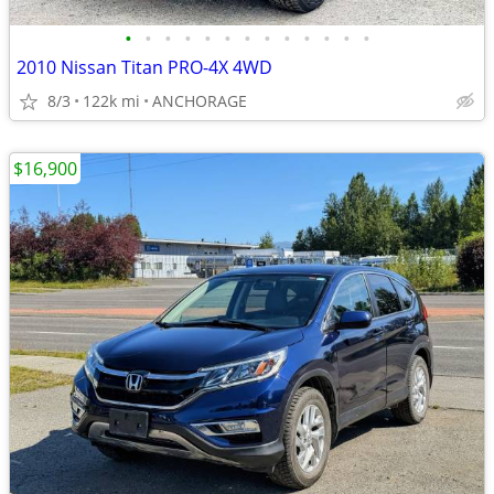
•
•
•
•
•
•
•
•
•
•
•
•
•
2010 Nissan Titan PRO-4X 4WD
8/3
122k mi
ANCHORAGE
$16,900