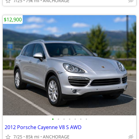
7/25
79k mi
ANCHORAGE
$12,900
•
•
•
•
•
•
•
2012 Porsche Cayenne V8 S AWD
7/25
85k mi
ANCHORAGE