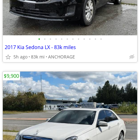
•
•
•
•
•
•
•
•
•
•
•
•
2017 Kia Sedona LX - 83k miles
5h ago
83k mi
ANCHORAGE
$9,900