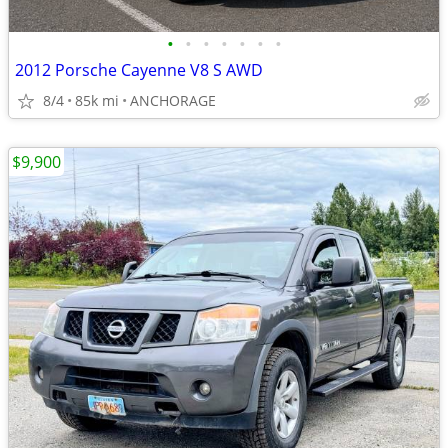
•
•
•
•
•
•
•
2012 Porsche Cayenne V8 S AWD
8/4
85k mi
ANCHORAGE
$9,900