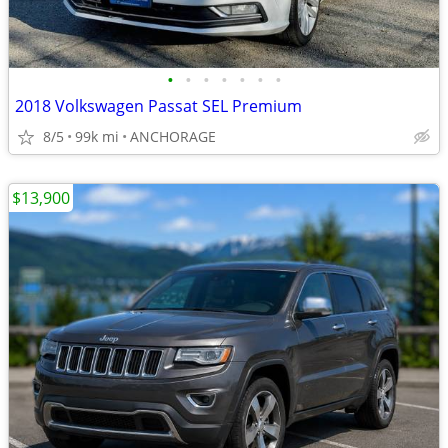
•
•
•
•
•
•
•
2018 Volkswagen Passat SEL Premium
8/5
99k mi
ANCHORAGE
$13,900